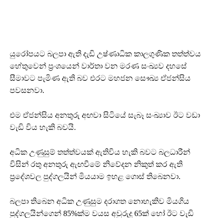
යුරෝපයට බලපා ඇති දැඩි උෂ්ණාධික කාලගුණික තත්ත්වය
හේතුවෙන් ප්‍රංශයෙන් වාර්තා වන මරණ සංඛ්‍යව දහසේ
සීමාවට පැමිණ ඇති බව එරට මහජන සෞඛ්‍ය ඒජන්සිය
පවසනවා.
එම ඒජන්සිය අනතුරු අඟවා සිටියේ සැබෑ සංඛ්‍යාව ඊට වඩා
වැඩි විය හැකි බවයි.
අධික උණුසුම් තත්ත්වයක් ඇතිවිය හැකි බවට බලධාරීන්
විසින් රතු අනතුරු ඇඟවීමේ නිවේදන නිකුත් කර ඇති
ප්‍රදේශවල පුද්ගලයින් මියයාම ඉහළ ගොස් තිබෙනවා.
බලපා තිබෙන අධික උණුසුම දරාගත නොහැකිව මියගිය
පුද්ගලයින්ගෙන් 85%ක්ම වයස අවුරුදු 65ක් හෝ ඊට වැඩි