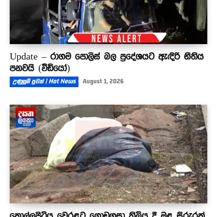
Update – රාගම පොලිස් බල ප්‍රදේශයට ඇඳිරි නීතිය
පනවයි (වීඩියෝ)
උණුසුම් පුවත් | Hot News
August 1, 2026
කොල්ලුපිටිය වෙරළට ගොඩගසා තිබිය දී මළ සිරුරක්