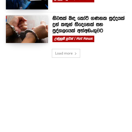
නිවසක් බිඳ කෝටි ගණනක සුද්දයක්
දුන් කතුන් තිදෙනෙක් සහ
පුද්ගලයෙක් අත්අඩංගුවට
උණුසුම් පුවත් | Hot News
Load more