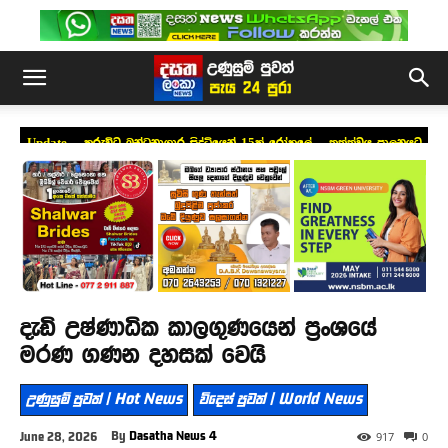
Update – කුරුවිට බන්ධනාගාර සිද්ධියෙන් 15ක් රෝහලේ – තත්ත්වය පාලනයට
අවම බලය යොදවලා
දැඩි උෂ්ණාධික කාලගුණයෙන් ප්‍රංශයේ
මරණ ගණන දහසක් වෙයි
උණුසුම් පුවත් | Hot News
විදෙස් පුවත් | World News
By
Dasatha News 4
June 28, 2026
917
0