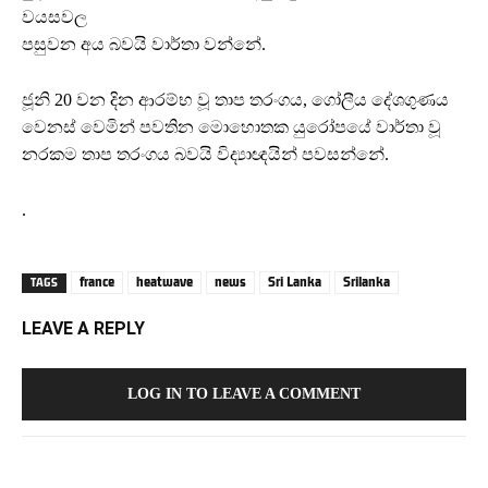
වයසවල
පසුවන අය බවයි වාර්තා වන්නේ.
ජූනි 20 වන දින ආරම්භ වූ තාප තරංගය, ගෝලීය දේශගුණය
වෙනස් වෙමින් පවතින මොහොතක යුරෝපයේ වාර්තා වූ
නරකම තාප තරංගය බවයි විද්‍යාඥයින් පවසන්නේ.
.
france
heatwave
news
Sri Lanka
Srilanka
TAGS
LEAVE A REPLY
LOG IN TO LEAVE A COMMENT