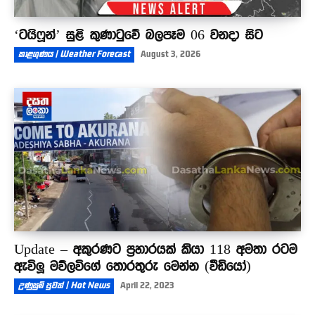
‘ටයිෆූන්’ සුළි කුණාටුවේ බලපෑම 06 වනදා සිට
කාළගුණය | Weather Forecast
August 3, 2026
Update – අකුරණට ප්‍රහාරයක් කියා 118 අමතා රටම
ඇවිලූ මව්ලවිගේ තොරතුරු මෙන්න (වීඩියෝ)
උණුසුම් පුවත් | Hot News
April 22, 2023