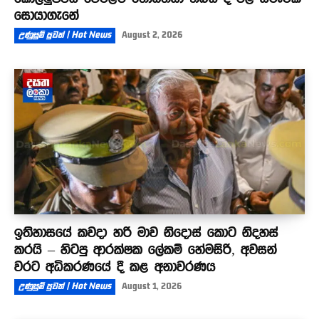
සොයාගැනේ
උණුසුම් පුවත් | Hot News
August 2, 2026
ඉතිහාසයේ කවදා හරි මාව නිදොස් කොට නිදහස්
කරයි – හිටපු ආරක්ෂක ලේකම් හේමසිරි, අවසන්
වරට අධිකරණයේ දී කළ අනාවරණය
උණුසුම් පුවත් | Hot News
August 1, 2026