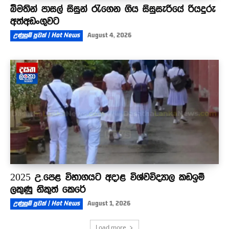
බීමතින් පාසල් සිසුන් රැගෙන ගිය සිසුසැරියේ රියදුරු
අත්අඩංගුවට
උණුසුම් පුවත් | Hot News
August 4, 2026
2025 උ.පෙළ විභාගයට අදාළ විශ්වවිද්‍යාල කඩඉම්
ලකුණු නිකුත් කෙරේ
උණුසුම් පුවත් | Hot News
August 1, 2026
Load more