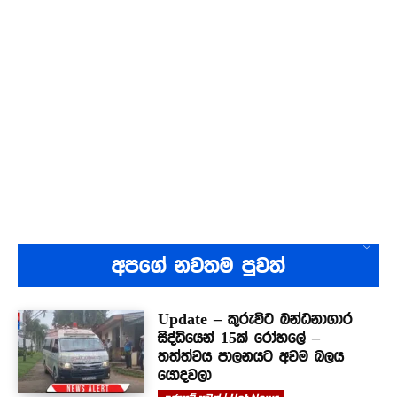
අපගේ නවතම පුවත්
Update – කුරුවිට බන්ධනාගාර
සිද්ධියෙන් 15ක් රෝහලේ –
තත්ත්වය පාලනයට අවම බලය
යොදවලා