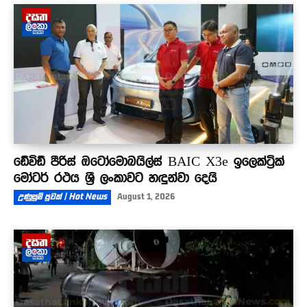
ඩේවිඩ් පීරිස් ඔටෝමොබයිල්ස් BAIC X3e ඉලෙක්ට්‍රික්
මෝටර් රථය ශ්‍රී ලංකාවට හඳුන්වා දෙයි
උණුසුම් පුවත් | Hot News
August 1, 2026