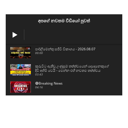
අපගේ නවතම වීඩියෝ පුවත්
පාර්ලිමේන්තු සජීවි විකාශය - 2026.08.07
00:00
කුරුවිට ඇතිවූ උණුසුම් තත්ත්වයෙන් දෙදෙනෙකුගේ
දිවි අහිමි වෙයි - මෙන්න එහි නවතම තත්ත්වය
03:43
🔴Breaking News
04:16
මැගසීන් බන්ධනාගාරයේ ඇතුලත දර්ශන මෙන්න...
00:59
උණුසුම් වූ කුරුවිට බන්ධනාගාරයට ආරක්ෂක අංශ
පැමිණෙන අයුරු - තුවාල ලැබූ රැඳවියන් 4ක් රෝහලට
03:16