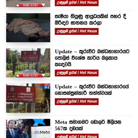
උණුසුම් පුවත් | Hot News
සැමියා තියුණු ආයුධයකින් පහර දී
බිරිඳව ඝාතනය කරලා
උණුසුම් පුවත් | Hot News
Update – කුරුවිට බන්ධනාගාරයට
පොලිස් විශේෂ කාර්ය බලකාය
කැඳවයි
උණුසුම් පුවත් | Hot News
Update – කුරුවිට බන්ධනාගාරයේ
නොසන්සුන්කාරී තත්ත්වයක්
උණුසුම් පුවත් | Hot News
Meta සමාගමට ඩොලර් මිලියන
567ක දඩයක්
උණුසුම් පුවත් | Hot News