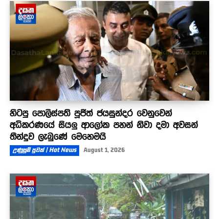
හිටපු පොලිස්පති පූජිත් ජයසුන්දර වෙනුවෙන්
අධිකරණයේ සියලු ආලෝක පහන් නිවා දමා අවසන්
තීන්දුව ලැබුණේ මෙහෙමයි
උණුසුම් පුවත් | Hot News
August 1, 2026