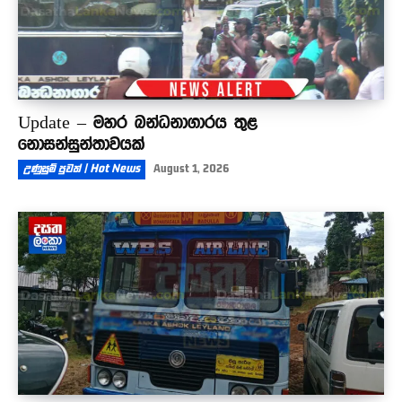
Update – මහර බන්ධනාගාරය තුළ
නොසන්සුන්තාවයක්
උණුසුම් පුවත් | Hot News
August 1, 2026