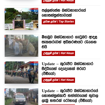
උණුසුම් පුවත් | Hot News
පල්ලන්සේන බන්ධනාගාරයේ
නොසන්සුන්තාවයක්
ප්‍රධාන පුවත් | Top Stories
මීගමුව බන්ධනාගාර ගැටුමට ආදළ
සැකකරුවන් අධිකරණයට රැගෙන
එයි
උණුසුම් පුවත් | Hot News
Update – කුරුවිට බන්ධනාගාර
සිද්ධියෙන් දෙදෙනෙක් මරුට
(වීඩියෝ)
උණුසුම් පුවත් | Hot News
Update – කුරුවිට බන්ධනාගාරයේ
නොසන්සුන්කාරී තත්ත්වයෙන් තුවාල
ලැබූ හතරක් රෝහලේ (වීඩියෝ)