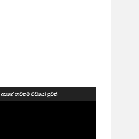
අපගේ නවතම වීඩියෝ පුවත්