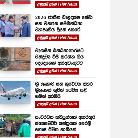
උණුසුම් පුවත් | Hot News
2026 ජාතික බාලදක්ෂ සේවා
සහ මහජන සම්බන්ධතා
ව්‍යාපෘතිය දියත් කෙරේ
උණුසුම් පුවත් | Hot News
මැගසින් බන්ධනාගාරයට
මත්ද්‍රව්‍ය විසි කරන්න ගිය
දෙදෙනෙක් අත්අඩංගුවට
උණුසුම් පුවත් | Hot News
ශ්‍රී ලංකාව සහ කුවේටය අතර
ශ්‍රීලංකන් ගුවන් සේවය යළි
ගමන් අරඹයි
උණුසුම් පුවත් | Hot News
සංවර්ධන කටයුත්තක් අතරතුර
ස්කෙවේටර් යන්ත්‍රයක් පෙරලී
ගොස් ජීවිත හානියක්
උණුසුම් පුවත් | Hot News