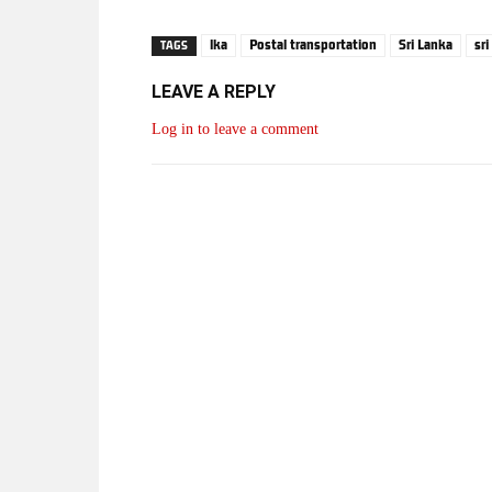
lka
Postal transportation
Sri Lanka
sr
TAGS
LEAVE A REPLY
Log in to leave a comment