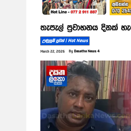
තැපැල් ප්‍රවාහනය දිනක් හැ
උණුසුම් පුවත් | Hot News
By
Dasatha News 4
March 22, 2026