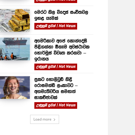
මෙරට නිල විදෙස් සංචිතවල
ඉහළ යෑමක්
උණුසුම් පුවත් | Hot News
අමෙරිකාව අපේ කොන්දේසි
පිළිගන්නා ඕනෑම අවස්ථාවක
හොර්මුස් විවෘත කරනවා –
ඉරානය
උණුසුම් පුවත් | Hot News
ප්‍රකට හොලිවුඩ් නිළි
රොසමන්ඩ් ලංකාවට –
අගමැතිවරිය සමඟත්
සාකච්ඡාවක්
උණුසුම් පුවත් | Hot News
Load more