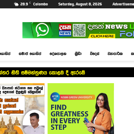
C
28.9
Colombo
Saturday, August 8, 2026
Advertiseme
ගොසිප්
සමාජ ගොසිප්
දේශපාලන
ක්‍රීඩා
විදෙස්
ව්‍යාපාරික
ක
න්තර නීති සම්මන්ත්‍රණය කොළඹ දී ඇරඹේ