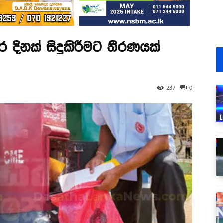
ර දිනක් සිදුකිරීමට තීරණයක්
237
0