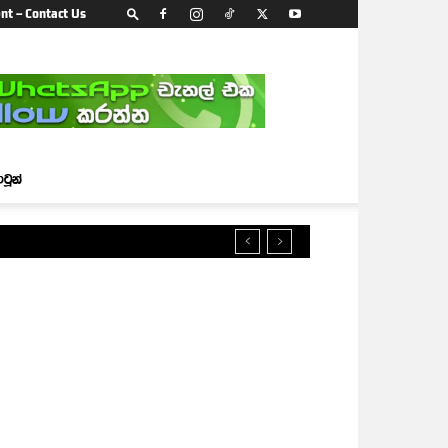
nt – Contact Us
ාටූන්