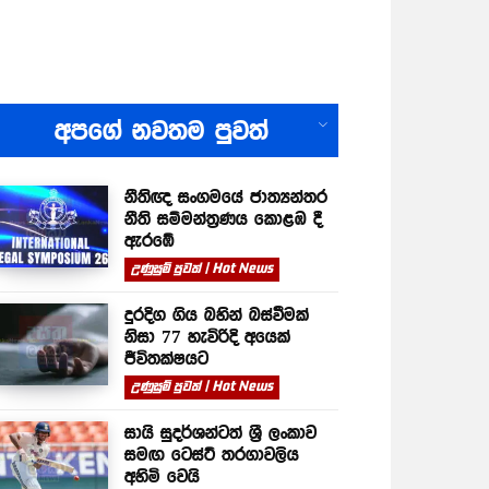
All
අපගේ නවතම පුවත්
නීතිඥ සංගමයේ ජාත්‍යන්තර
නීති සම්මන්ත්‍රණය කොළඹ දී
ඇරඹේ
උණුසුම් පුවත් | Hot News
දුරදිග ගිය බහින් බස්වීමක්
නිසා 77 හැවිරිදි අයෙක්
ජීවිතක්ෂයට
උණුසුම් පුවත් | Hot News
සායි සුදර්ශන්ටත් ශ්‍රී ලංකාව
සමඟ ටෙස්ට් තරගාවලිය
අහිමි වෙයි