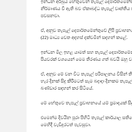
ඉන්ධන අර්බුය හේතුවෙන් තැපැල් දෙපාර්තමෙන
නිර්මාණය වී ඇති බව ඒකාබද්ධ තැපැල් වෘත්තී
පවසනවා.
ඒ, අනුව තැපැල් දෙපාර්තමේන්තුවේ ලිපි ප්‍රවාහන
(22) මාධ්‍ය වෙත අදහස් දක්වමින් සඳහන් කළේ.
ඉන්ධන මිල ඉහළ යාමත් සහ තැපැල් දෙපාර්ත
පියවරක් වශයෙන් මෙම තීරණය ගත් බවයි ඔහු වැ
ඒ, අනුව මේ වන විට තැපැල් පරිපාලනය විසින් තී
හැර දිනක් සිදු කිරීමටත් සෑම බදාදා දිනකම තැප
බණ්ඩාර සඳහන් කර සිටියේ.
මේ හේතුවෙ තැපැල් ප්‍රවාහනයේ යම් ප්‍රමාදයක් සිද
එමෙන්ම දිවයින පුරා පිහිටි තැපැල් කාර්යාල සත
මෙහිදී වැඩිදුරටත් පැවසුවා.