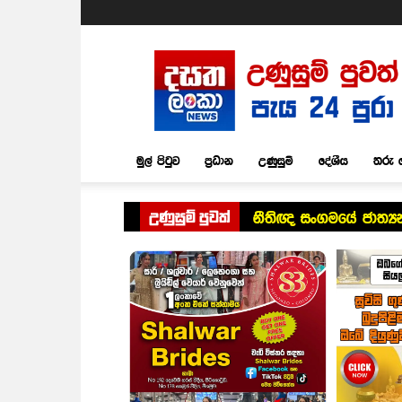
Dasatha
Lanka
News
මුල් පිටුව
ප්‍රධාන
උණුසුම්
දේශීය
තරු 
උණුසුම් පුවත්
නීතිඥ සංගමයේ ජාත්‍ය