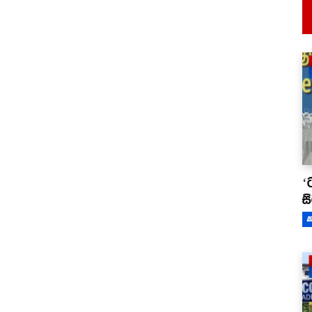
‘
ස
ක