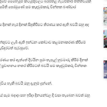
්තුවේ මෙහෙයුම් කටයුතුවලට බරපතළ ගැටළුකාරී තත්ත්වයක්
ය සමිති පෙරමුණේ සම කැඳවුම්කරු චින්තක බණ්ඩාර
ය දිනක් හැර දිනක් සිදුකිරීමට තීරණය කර ඇති බවයි ඔහු අද
මේන්තුවට ලැබී ඇති ඉන්ධන කෝටාව කළමනාකරණ කිරීමේ
ඩිදුරටත් පැවසුවේ.
රණය කර ඇත්තේ දිවයින පුරා තැපැල් හුවමාරු කිරීම් දිනක්
ැල් ප්‍රවාහනය නතර කිරීමටත් බවයි සම කැඳවුම්කරු චින්තක
ුවිය හැකි බවයි ඔහු දැනුම් දුන්නේ.
ියේ සෑම බදාදා සහ ඉරිදා දිනයන්වල දී වසා තැබෙන බවත් ඔහු