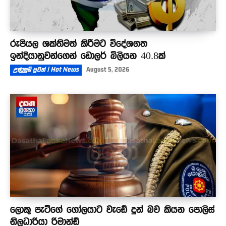
රුපියල ශක්තිමත් කිරීමට විදේශගත
ඉන්දියානුවන්ගෙන් ඩොලර් බිලියන 40.8ක්
උණුසුම් පුවත් | Hot News
August 5, 2026
ලොකු පැටීගේ ගෝලයාට වැඩේ දුන් බව කියන පොලිස්
නිලධාරියා රිමාන්ඩ්