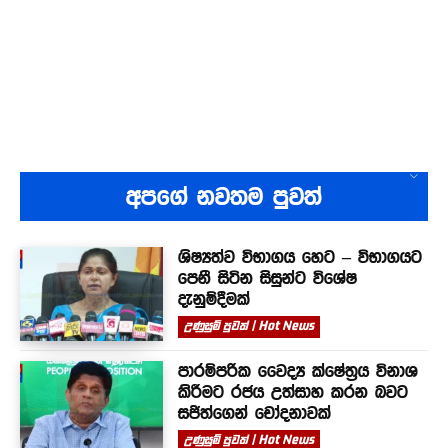
අපගේ නවතම පුවත්
ශිෂ්‍යත්ව විභාගය හෙට – විභාගයට
පෙනී සිටින සිසුන්ට විශේෂ
දැනුම්දීමක්
උණුසුම් පුවත් | Hot News
පාරම්පරික වෛද්‍ය ක්ෂේත්‍රය විනාශ
කිරීමට රජය උත්සාහ කරන බවට
සජිත්ගෙන් චෝදනාවක්
උණුසුම් පුවත් | Hot News