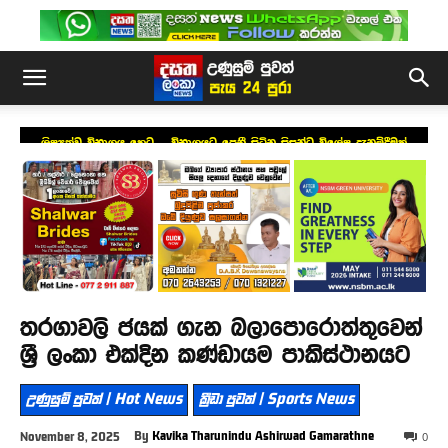
ශිෂ්‍යත්ව විභාගය හෙට – විභාගයට පෙනී සිටින සිසුන්ට විශේෂ දැනුම්දීමක්
තරගාවලි ජයක් ගැන බලාපොරොත්තුවෙන්
ශ්‍රී ලංකා එක්දින කණ්ඩායම පාකිස්ථානයට
උණුසුම් පුවත් | Hot News
ක්‍රීඩා පුවත් | Sports News
By
Kavika Tharunindu Ashirwad Gamarathne
November 8, 2025
0