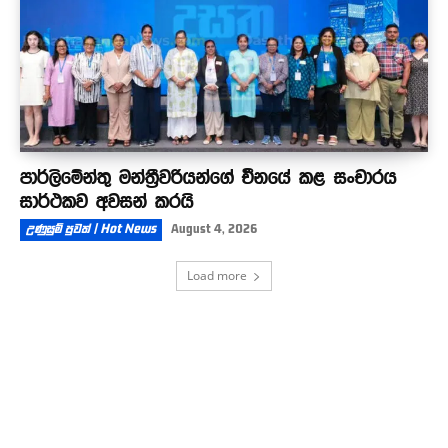
පාර්ලිමේන්තු මන්ත්‍රීවරියන්ගේ චීනයේ කළ සංචාරය
සාර්ථකව අවසන් කරයි
උණුසුම් පුවත් | Hot News
August 4, 2026
Load more