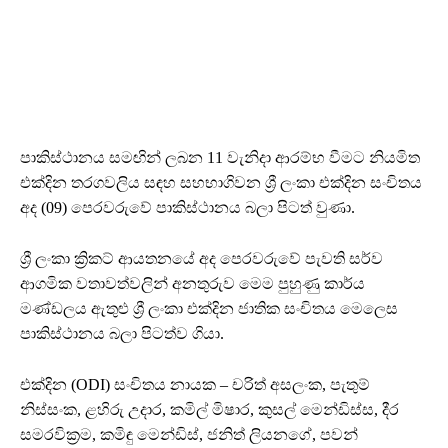
පාකිස්ථානය සමඟින් ලබන 11 වැනිදා ආරම්භ වීමට නියමිත
එක්දින තරගවලිය සඳහ සහභාගිවන ශ්‍රී ලංකා එක්දින සංචිතය
අද (09) පෙරවරුවේ පාකිස්ථානය බලා පිටත් වුණා.
ශ්‍රී ලංකා ක්‍රිකට් ආයතනයේ අද පෙරවරුවේ පැවති සර්ව
ආගමික වතාවත්වලින් අනතුරුව මෙම පුහුණු කාර්ය
මණ්ඩලය ඇතුළු ශ්‍රී ලංකා එක්දින ජාතික සංචිතය මෙලෙස
පාකිස්ථානය බලා පිටත්ව ගියා.
එක්දින (ODI) සංචිතය නායක – චරිත් අසලංක, පැතුම්
නිස්සංක, ළහිරු උදාර, කමිල් මිෂාර, කුසල් මෙන්ඩිස්ස, දීර
සමරවික්‍රම, කමිඳු මෙන්ඩිස්, ජනිත් ලියනගේ, පවන්