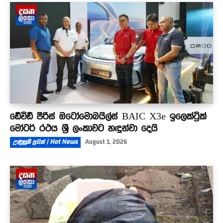
ඩේවිඩ් පීරිස් ඔටෝමොබයිල්ස් BAIC X3e ඉලෙක්ට්‍රික්
මෝටර් රථය ශ්‍රී ලංකාවට හඳුන්වා දෙයි
උණුසුම් පුවත් | Hot News
August 1, 2026