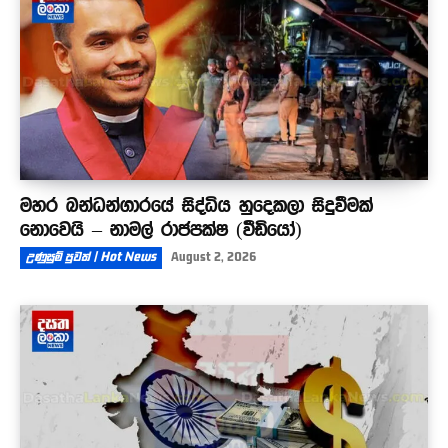
මහර බන්ධන්ගාරයේ සිද්ධිය හුදෙකලා සිදුවීමක්
නොවෙයි – නාමල් රාජපක්ෂ (වීඩියෝ)
උණුසුම් පුවත් | Hot News
August 2, 2026