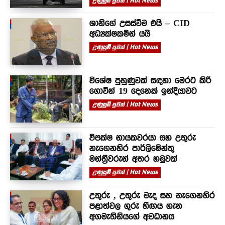
උණුසුම් පුවත් | Hot News
ශානිගේ උසස්වීම එයි – CID
අධ්‍යක්ෂකමින් යයි
උණුසුම් පුවත් | Hot News
විශේෂ පුහුණුවක් සඳහා මෙරට කිරි
ගොවීන් 19 දෙනෙක් ඉන්දියාවට
උණුසුම් පුවත් | Hot News
විපක්ෂ නායකවරයා සහ උතුරු
නැගෙනහිර පාර්ලිමේන්තු
මන්ත්‍රීවරුන් අතර හමුවක්
උණුසුම් පුවත් | Hot News
උතුරු , උතුරු මැද සහ නැගෙනහිර
පළාත්වල ගුරු හිඟය ගැන
අගමැතිනියගේ අවධානය