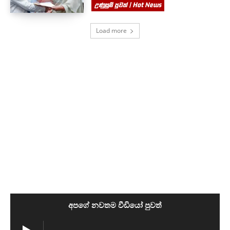
උණුසුම් පුවත් | Hot News
Load more
අපගේ නවතම වීඩියෝ පුවත්