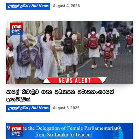
උණුසුම් පුවත් | Hot News
August 4, 2026
පාසල් නිවාඩුව ගැන අධ්‍යාපන අමාත්‍යාංශයෙන්
දැනුම්දීමක්
උණුසුම් පුවත් | Hot News
August 6, 2026