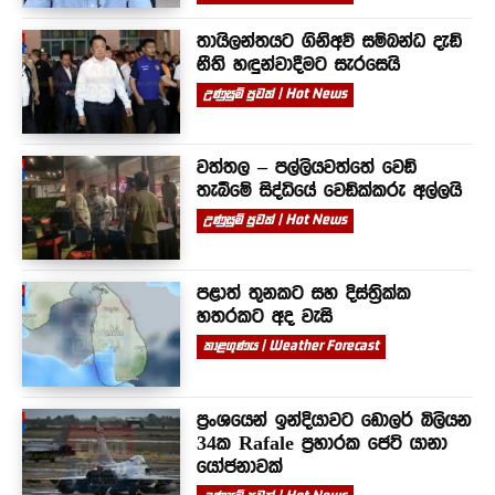
තායිලන්තයට ගිනිඅවි සම්බන්ධ දැඩි
නීති හඳුන්වාදීමට සැරසෙයි
උණුසුම් පුවත් | Hot News
වත්තල – පල්ලියවත්තේ වෙඩි
තැබීමේ සිද්ධියේ වෙඩික්කරු අල්ලයි
උණුසුම් පුවත් | Hot News
පළාත් තුනකට සහ දිස්ත්‍රික්ක
හතරකට අද වැසි
කාළගුණය | Weather Forecast
ප්‍රංශයෙන් ඉන්දියාවට ඩොලර් බිලියන
34ක Rafale ප්‍රහාරක ජෙට් යානා
යෝජනාවක්