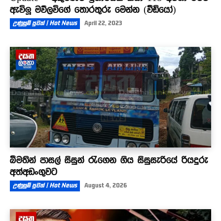
ඇවිලූ මව්ලවිගේ තොරතුරු මෙන්න (වීඩියෝ)
උණුසුම් පුවත් | Hot News
April 22, 2023
බීමතින් පාසල් සිසුන් රැගෙන ගිය සිසුසැරියේ රියදුරු
අත්අඩංගුවට
උණුසුම් පුවත් | Hot News
August 4, 2026