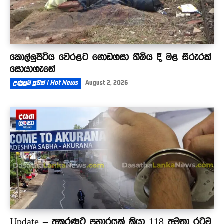
කොල්ලුපිටිය වෙරළට ගොඩගසා තිබිය දී මළ සිරුරක්
සොයාගැනේ
උණුසුම් පුවත් | Hot News
August 2, 2026
Update – අකුරණට ප්‍රහාරයක් කියා 118 අමතා රටම