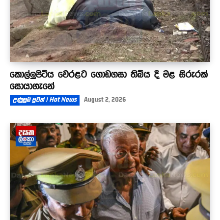
කොල්ලුපිටිය වෙරළට ගොඩගසා තිබිය දී මළ සිරුරක්
සොයාගැනේ
උණුසුම් පුවත් | Hot News
August 2, 2026