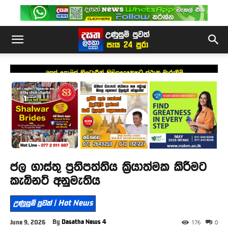
උසස් පොලිස් නිලධාරීන් කිහිපදෙනෙකුට ස්ථාන මාරුවීම්
ජල ගාස්තු ප්‍රතිපත්තිය ක්‍රියාත්මක කිරීමට
කැබිනට් අනුමැතිය
උණුසුම් පුවත් | Hot News
By
Dasatha News 4
June 9, 2026
176
0