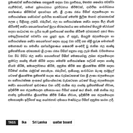
lka
Sri Lanka
water board
TAGS