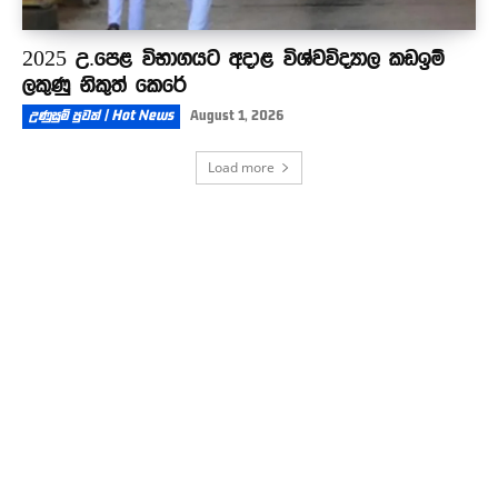
2025 උ.පෙළ විභාගයට අදාළ විශ්වවිද්‍යාල කඩඉම්
ලකුණු නිකුත් කෙරේ
උණුසුම් පුවත් | Hot News
August 1, 2026
Load more