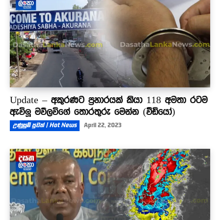
Update – අකුරණට ප්‍රහාරයක් කියා 118 අමතා රටම
ඇවිලූ මව්ලවිගේ තොරතුරු මෙන්න (වීඩියෝ)
උණුසුම් පුවත් | Hot News
April 22, 2023