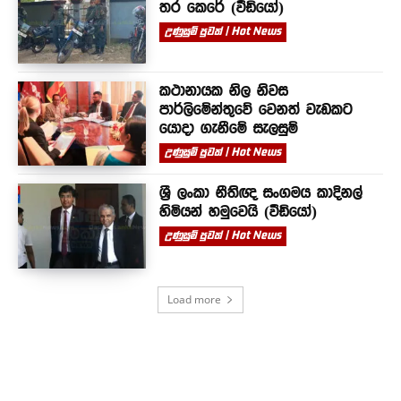
තර කෙරේ (වීඩියෝ)
උණුසුම් පුවත් | Hot News
කථානායක නිල නිවස
පාර්ලිමේන්තුවේ වෙනත් වැඩකට
යොදා ගැනීමේ සැලසුම්
උණුසුම් පුවත් | Hot News
ශ්‍රී ලංකා නීතිඥ සංගමය කාදිනල්
හිමියන් හමුවෙයි (වීඩියෝ)
උණුසුම් පුවත් | Hot News
Load more