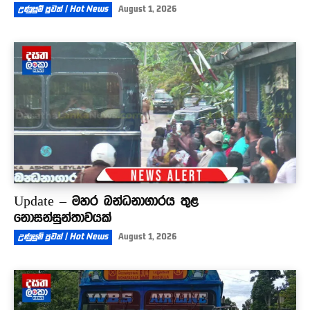
උණුසුම් පුවත් | Hot News
August 1, 2026
Update – මහර බන්ධනාගාරය තුළ
නොසන්සුන්තාවයක්
උණුසුම් පුවත් | Hot News
August 1, 2026