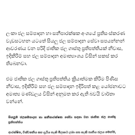
ලංකා ජල සම්පාදන හා සනීපාරක්ෂක අංශයේ ප්‍රතිසංස්කරණ
වැඩසටහන යටතේ සියලු ජල සම්පාදන සේවා සපයන්නන්
ආවරණය වන පරිදි ජාතික ජල ගාස්තු ප්‍රතිපත්තියක් නිවාස,
ඉදිකිරීම් සහ ජල සම්පාදන අමාත්‍යාංශය විසින් සකස් කර
තිබෙනවා.
එම ජාතික ජල ගාස්තු ප්‍රතිපත්තිය ක්‍රියාත්මක කිරීම පිණිස
නිවාස, ඉදිකිරීම් සහ ජල සම්පාදන ඉදිරිපත් කළ යෝජනාවට
අමාත්‍ය මණ්ඩලය විසින් අනුමත කර ඇති බවයි වාර්තා
වන්නේ.