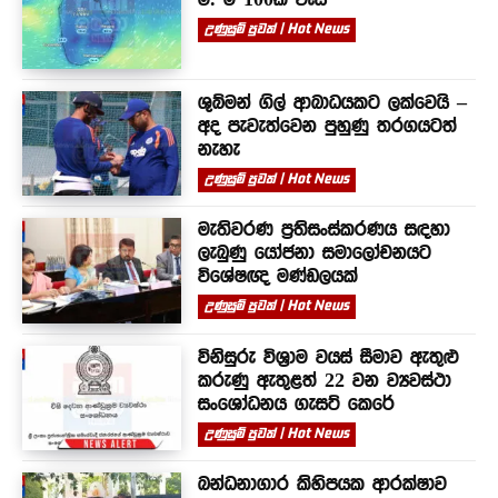
උණුසුම් පුවත් | Hot News
ශුබ්මන් ගිල් ආබාධයකට ලක්වෙයි –
අද පැවැත්වෙන පුහුණු තරගයටත්
නැහැ
උණුසුම් පුවත් | Hot News
මැතිවරණ ප්‍රතිසංස්කරණය සඳහා
ලැබුණු යෝජනා සමාලෝචනයට
විශේෂඥ මණ්ඩලයක්
උණුසුම් පුවත් | Hot News
විනිසුරු විශ්‍රාම වයස් සීමාව ඇතුළු
කරුණු ඇතුළත් 22 වන ව්‍යවස්ථා
සංශෝධනය ගැසට් කෙරේ
උණුසුම් පුවත් | Hot News
බන්ධනාගාර කිහිපයක ආරක්ෂාව