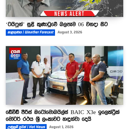
‘ටයිෆූන්’ සුළි කුණාටුවේ බලපෑම 06 වනදා සිට
කාළගුණය | Weather Forecast
August 3, 2026
ඩේවිඩ් පීරිස් ඔටෝමොබයිල්ස් BAIC X3e ඉලෙක්ට්‍රික්
මෝටර් රථය ශ්‍රී ලංකාවට හඳුන්වා දෙයි
උණුසුම් පුවත් | Hot News
August 1, 2026