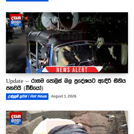
Update – රාගම පොලිස් බල ප්‍රදේශයට ඇඳිරි නීතිය
පනවයි (වීඩියෝ)
උණුසුම් පුවත් | Hot News
August 1, 2026