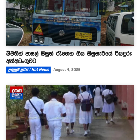
බීමතින් පාසල් සිසුන් රැගෙන ගිය සිසුසැරියේ රියදුරු
අත්අඩංගුවට
උණුසුම් පුවත් | Hot News
August 4, 2026