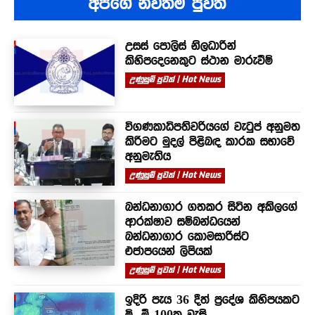
අපගේ නවතම පුවත්
උසස් පොලිස් නිලධාරීන්
කිහිපදෙනෙකුට ස්ථාන මාරුවීම්
උණුසුම් පුවත් | Hot News
විගණකාධිපතිවරියගේ වැටුප් අනුමත
කිරීමට මුදල් පිළිබඳ කාරක සභාවේ
අනුමැතිය
උණුසුම් පුවත් | Hot News
බන්ධනාගාර ගතකර සිටින අකිලගේ
ආරක්ෂාව සම්බන්ධයෙන්
බන්ධනාගාර කොමසාරිස්ට
එජාපයෙන් ලිපියක්
උණුසුම් පුවත් | Hot News
ඉදිරි පැය 36 දීත් ප්‍රදේශ කිහිපයකට
මි. මී 100ක වැසි