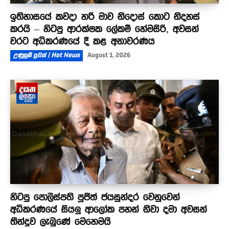
ඉතිහාසයේ කවදා හරි මාව නිදොස් කොට නිදහස්
කරයි – හිටපු ආරක්ෂක ලේකම් හේමසිරි, අවසන්
වරට අධිකරණයේ දී කළ අනාවරණය
උණුසුම් පුවත් | Hot News
August 1, 2026
හිටපු පොලිස්පති පූජිත් ජයසුන්දර වෙනුවෙන්
අධිකරණයේ සියලු ආලෝක පහන් නිවා දමා අවසන්
තීන්දුව ලැබුණේ මෙහෙමයි