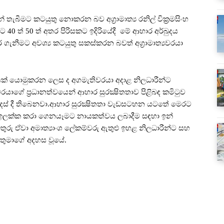
තැබීමට කටයුතු නොකරන බව අග්‍රාමාත්‍ය රනිල් වික්‍රමසිංහ
40 ත් 50 ත් අතර පිරිසකට ඉදිරියේදී මේ ආහාර අර්බුදය
ැනීමට අවශ්‍ය කටයුතු සකස්කරන බවත් අග්‍රාමාත්‍යවරයා
නයක් යොමුකරන ලෙස ද අගමැතිවරයා අදාළ නිලධාරීන්ට
වරයාගේ ප්‍රධානත්වයෙන් ආහාර සුරක්‍ෂිතතාව පිළිබඳ කමිටුව
පදෙස් දී තිබෙනවා.ආහාර සුරක්‍ෂිතතා වැඩසටහන යටතේ මෙරට
ර ඉලක්ක කරා ගෙනයෑමට නායකත්වය ලබාදීම සඳහා ඉන්
 ඉතුරු ඒවා අමාත්‍යාංශ ලේකම්වරු ඇතුළු ඉහළ නිලධාරීන්ට සහ
ිතුමාගේ අදහස වූයේ.