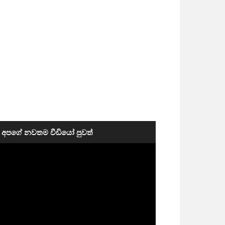
අපගේ නවතම වීඩියෝ පුවත්