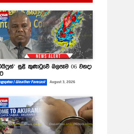
ටයිෆූන්’ සුළි කුණාටුවේ බලපෑම 06 වනදා
ිට
ාළගුණය | Weather Forecast
August 3, 2026