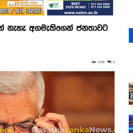
ේ නැහැ අගමැතිගෙන් ජනතාවට
1098
0