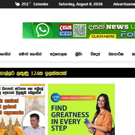
C
27.2
Colombo
Saturday, August 8, 2026
Advertiseme
ගොසිප්
සමාජ ගොසිප්
දේශපාලන
ක්‍රීඩා
විදෙස්
ව්‍යාපාරික
ක
ගාල්ලට ලකුණු 124ක ඉලක්කයක්