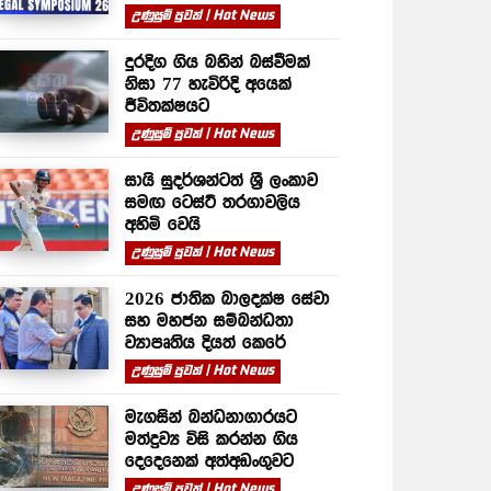
උණුසුම් පුවත් | Hot News
දුරදිග ගිය බහින් බස්වීමක්
නිසා 77 හැවිරිදි අයෙක්
ජීවිතක්ෂයට
උණුසුම් පුවත් | Hot News
සායි සුදර්ශන්ටත් ශ්‍රී ලංකාව
සමඟ ටෙස්ට් තරගාවලිය
අහිමි වෙයි
උණුසුම් පුවත් | Hot News
2026 ජාතික බාලදක්ෂ සේවා
සහ මහජන සම්බන්ධතා
ව්‍යාපෘතිය දියත් කෙරේ
උණුසුම් පුවත් | Hot News
මැගසින් බන්ධනාගාරයට
මත්ද්‍රව්‍ය විසි කරන්න ගිය
දෙදෙනෙක් අත්අඩංගුවට
උණුසුම් පුවත් | Hot News