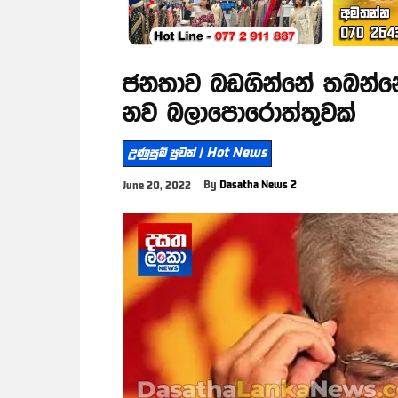
ජනතාව බඩගින්නේ තබන්න
නව බලාපොරොත්තුවක්
උණුසුම් පුවත් | Hot News
By
Dasatha News 2
June 20, 2022