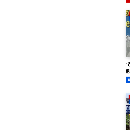
‘
ස
ක