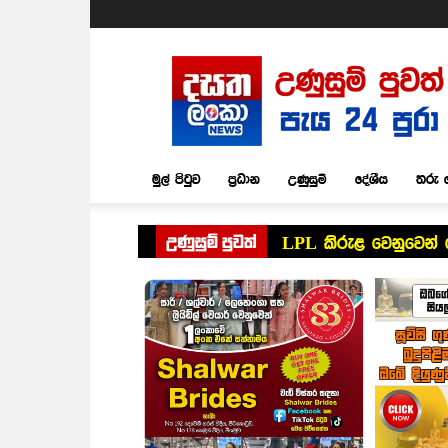
Dasatha
Lanka
News
මුල් පිටුව
ප්‍රධාන
උණුසුම්
දේශීය
තරු 
උණුසුම් පුවත්
LPL කිරුළ වෙනුවෙන් 