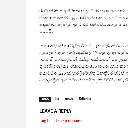
රටේ පවතින ආර්ථිකය හමුවේ කිසිවකු කුසගින්නේ 
මහතා පවසනවා. ශ්‍රී ලාංකීය ජනගහනයෙන් සියයට 
සෘජුව බලපෑ හැකි අතර එම තත්ත්වය පාලනය කර ග
පවසයි.
කුඩා දරුවන් හා වැඩිහිටියන් ගැන වැඩි අවධා
උපදෙස් දී ඇති අතර පසුගියදා 17 වැනිදා අගමැති
අගමැති කාර්යාලයේදී රැස්වූ අවස්ථාවේදී මේ උ
ප්‍රාදේශීය ලේකම් කොට්ඨාස 336 සංවර්ධනය ක
කොට්ඨාස 225 ක් පාර්ලිමේන්තු මන්ත්‍රීවරුන්ටත්
පෞද්ගලික අංශ යටතේ භාරදිය යුතු බවයි අගමැත
lka
news
Srilanka
TAGS
LEAVE A REPLY
Log in to leave a comment