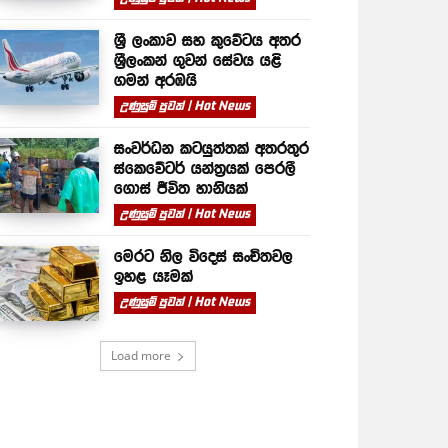
ශ්‍රී ලංකාව සහ කුවේටය අතර
ශ්‍රීලංකන් ගුවන් සේවය යළි
ගමන් අරඹයි
උණුසුම් පුවත් | Hot News
සංවර්ධන කටයුත්තක් අතරතුර
ස්කෙවේටර් යන්ත්‍රයක් පෙරලී
ගොස් ජීවිත හානියක්
උණුසුම් පුවත් | Hot News
මෙරට නිල විදෙස් සංචිතවල
ඉහළ යෑමක්
උණුසුම් පුවත් | Hot News
Load more