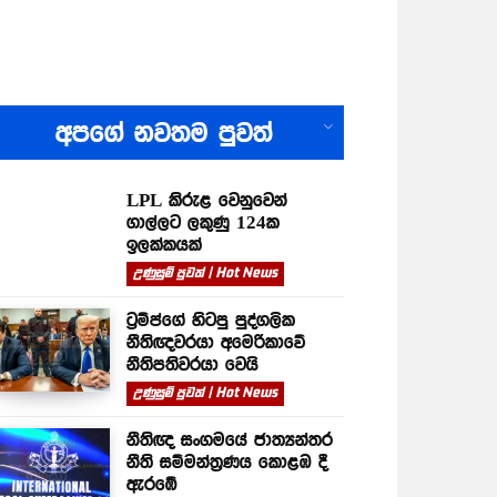
All
අපගේ නවතම පුවත්
LPL කිරුළ වෙනුවෙන්
ගාල්ලට ලකුණු 124ක
ඉලක්කයක්
උණුසුම් පුවත් | Hot News
ට්‍රම්ප්ගේ හිටපු පුද්ගලික
නීතිඥවරයා අමෙරිකාවේ
නීතිපතිවරයා වෙයි
උණුසුම් පුවත් | Hot News
නීතිඥ සංගමයේ ජාත්‍යන්තර
නීති සම්මන්ත්‍රණය කොළඹ දී
ඇරඹේ