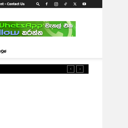
nt – Contact Us
ාටූන්