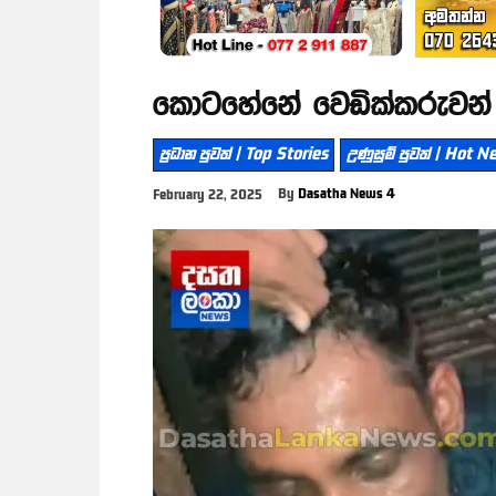
කොටහේනේ වෙඩික්කරුවන් 
ප්‍රධාන පුවත් | Top Stories
උණුසුම් පුවත් | Hot 
By
Dasatha News 4
February 22, 2025