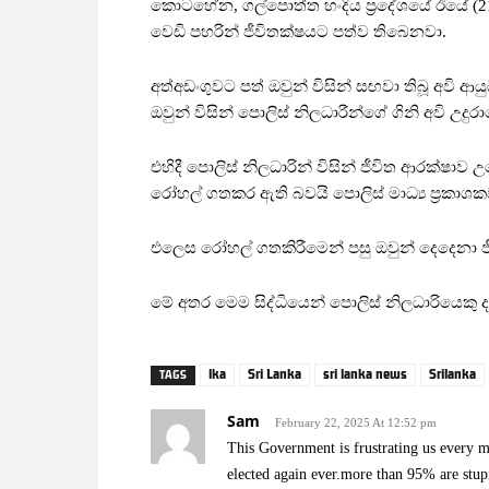
කොටහේන, ගල්පොත්ත හංදිය ප්‍රදේශයේ ඊයේ (21
වෙඩි පහරින් ජීවිතක්ෂයට පත්ව තිබෙනවා.
අත්අඩංගුවට පත් ඔවුන් විසින් සඟවා තිබූ අවි ආය
ඔවුන් විසින් පොලිස් නිලධාරීන්ගේ ගිනි අවි උ
එහිදී පොලිස් නිලධාරින් විසින් ජීවිත ආරක්ෂාව 
රෝහල් ගතකර ඇති බවයි පොලිස් මාධ්‍ය ප්‍රකා
එලෙස රෝහල් ගතකිරීමෙන් පසු ඔවුන් දෙදෙනා ජී
මේ අතර මෙම සිද්ධියෙන් පොලිස් නිලධාරියෙකු
lka
Sri Lanka
sri lanka news
Srilanka
TAGS
Sam
February 22, 2025 At 12:52 pm
This Government is frustrating us every 
elected again ever.more than 95% are stup