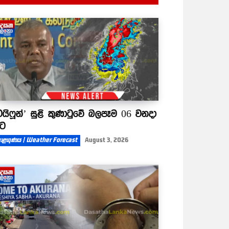
ටයිෆූන්’ සුළි කුණාටුවේ බලපෑම 06 වනදා
ිට
ාළගුණය | Weather Forecast
August 3, 2026