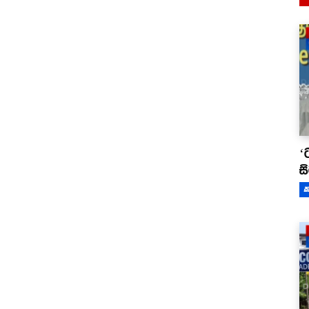
‘
ස
ක