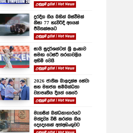
උණුසුම් පුවත් | Hot News
දුරදිග ගිය බහින් බස්වීමක්
නිසා 77 හැවිරිදි අයෙක්
ජීවිතක්ෂයට
උණුසුම් පුවත් | Hot News
සායි සුදර්ශන්ටත් ශ්‍රී ලංකාව
සමඟ ටෙස්ට් තරගාවලිය
අහිමි වෙයි
උණුසුම් පුවත් | Hot News
2026 ජාතික බාලදක්ෂ සේවා
සහ මහජන සම්බන්ධතා
ව්‍යාපෘතිය දියත් කෙරේ
උණුසුම් පුවත් | Hot News
මැගසින් බන්ධනාගාරයට
මත්ද්‍රව්‍ය විසි කරන්න ගිය
දෙදෙනෙක් අත්අඩංගුවට
උණුසුම් පුවත් | Hot News