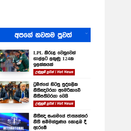
All
අපගේ නවතම පුවත්
LPL කිරුළ වෙනුවෙන්
ගාල්ලට ලකුණු 124ක
ඉලක්කයක්
උණුසුම් පුවත් | Hot News
ට්‍රම්ප්ගේ හිටපු පුද්ගලික
නීතිඥවරයා අමෙරිකාවේ
නීතිපතිවරයා වෙයි
උණුසුම් පුවත් | Hot News
නීතිඥ සංගමයේ ජාත්‍යන්තර
නීති සම්මන්ත්‍රණය කොළඹ දී
ඇරඹේ