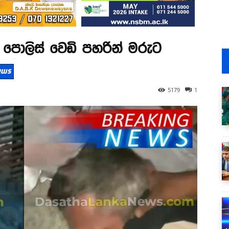
පොලිස් වෙඩි පහරින් මරුට
News
5179
1