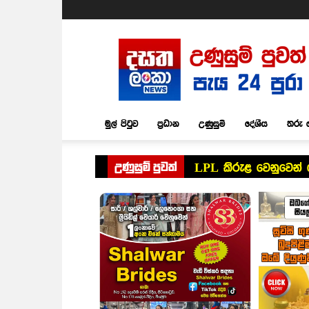
Dasatha
Lanka
News
මුල් පිටුව
ප්‍රධාන
උණුසුම්
දේශීය
තරු 
උණුසුම් පුවත්
LPL කිරුළ වෙනුවෙන් 