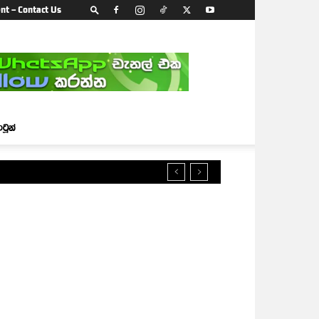
nt – Contact Us
ාටූන්