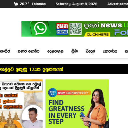
C
26.7
Colombo
Saturday, August 8, 2026
Advertiseme
ගොසිප්
සමාජ ගොසිප්
දේශපාලන
ක්‍රීඩා
විදෙස්
ව්‍යාපාරික
ක
ගාල්ලට ලකුණු 124ක ඉලක්කයක්