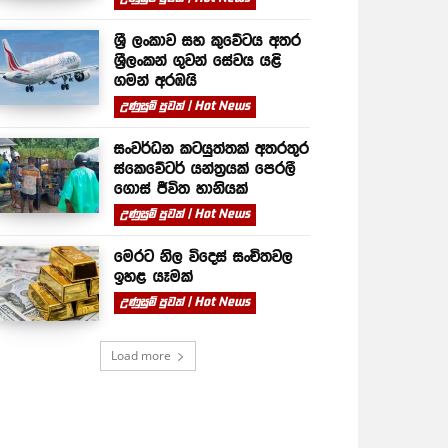
ශ්‍රී ලංකාව සහ කුවේටය අතර
ශ්‍රීලංකන් ගුවන් සේවය යළි
ගමන් අරඹයි
උණුසුම් පුවත් | Hot News
සංවර්ධන කටයුත්තක් අතරතුර
ස්කෙවේටර් යන්ත්‍රයක් පෙරලී
ගොස් ජීවිත හානියක්
උණුසුම් පුවත් | Hot News
මෙරට නිල විදෙස් සංචිතවල
ඉහළ යෑමක්
උණුසුම් පුවත් | Hot News
Load more