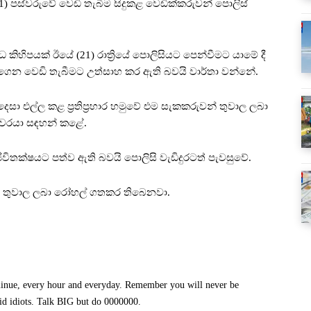
) පස්වරුවේ වෙඩි තැබීම සිදුකළ වෙඩික්කරුවන් පොලිස්
ුධ කිහිපයක් ඊයේ (21) රාත්‍රියේ පොලිසියට පෙන්වීමට යාමේ දී
දුරාගෙන වෙඩි තැබීමට උත්සාහ කර ඇති බවයි වාර්තා වන්නේ.
උදෙසා එල්ල කළ ප්‍රතිප්‍රහාර හමුවේ එම සැකකරුවන් තුවාල ලබා
ශකවරයා සඳහන් කළේ.
විතක්ෂයට පත්ව ඇති බවයි පොලිසි වැඩිදුරටත් පැවසුවේ.
 ද තුවාල ලබා රෝහල් ගතකර තිබෙනවා.
minue, every hour and everyday. Remember you will never be
id idiots. Talk BIG but do 0000000.