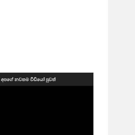
අපගේ නවතම වීඩියෝ පුවත්