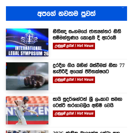
අපගේ නවතම පුවත්
නීතිඥ සංගමයේ ජාත්‍යන්තර නීති
සම්මන්ත්‍රණය කොළඹ දී ඇරඹේ
උණුසුම් පුවත් | Hot News
දුරදිග ගිය බහින් බස්වීමක් නිසා 77
හැවිරිදි අයෙක් ජීවිතක්ෂයට
උණුසුම් පුවත් | Hot News
සායි සුදර්ශන්ටත් ශ්‍රී ලංකාව සමඟ
ටෙස්ට් තරගාවලිය අහිමි වෙයි
උණුසුම් පුවත් | Hot News