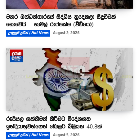
මහර බන්ධන්ගාරයේ සිද්ධිය හුදෙකලා සිදුවීමක්
නොවෙයි – නාමල් රාජපක්ෂ (වීඩියෝ)
උණුසුම් පුවත් | Hot News
August 2, 2026
රුපියල ශක්තිමත් කිරීමට විදේශගත
ඉන්දියානුවන්ගෙන් ඩොලර් බිලියන 40.8ක්
උණුසුම් පුවත් | Hot News
August 5, 2026