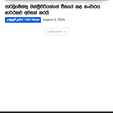
පාර්ලිමේන්තු මන්ත්‍රීවරියන්ගේ චීනයේ කළ සංචාරය
සාර්ථකව අවසන් කරයි
උණුසුම් පුවත් | Hot News
August 4, 2026
Load more