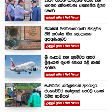
2026 ජාතික බාලදක්ෂ සේවා සහ
මහජන සම්බන්ධතා ව්‍යාපෘතිය දියත්
කෙරේ
උණුසුම් පුවත් | Hot News
මැගසින් බන්ධනාගාරයට මත්ද්‍රව්‍ය
විසි කරන්න ගිය දෙදෙනෙක්
අත්අඩංගුවට
උණුසුම් පුවත් | Hot News
ශ්‍රී ලංකාව සහ කුවේටය අතර
ශ්‍රීලංකන් ගුවන් සේවය යළි ගමන්
අරඹයි
උණුසුම් පුවත් | Hot News
සංවර්ධන කටයුත්තක් අතරතුර
ස්කෙවේටර් යන්ත්‍රයක් පෙරලී ගොස්
ජීවිත හානියක්
උණුසුම් පුවත් | Hot News