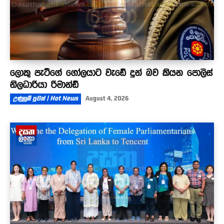
ලොකු පැටීගේ ගෝලයාට වැඩේ දුන් බව කියන පොලිස්
නිලධාරියා රිමාන්ඩ්
උණුසුම් පුවත් | Hot News
August 4, 2026