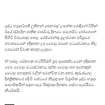
යුද්ධ හමුදාධිපති ලුතිනන් ජෙනරාල් ලසන්ත රොද්‍රිගෝ විසින්
ඊයේ (22) දින ජාතික රණවිරු දිනයට සමගාමීව බෝයගනේ
පිහිටි විජයබාහු පාබල රෙජිමේන්තු මූලස්ථාන පරිශ්‍රයේ
නවතමයෙන් ඉදිකරන ලද වෛද්‍ය සායන මධ්‍යස්ථානය නිල
වශයෙන් විවෘත කරනු ලැබුවා.
57 පාබල සේනාංක භටපිරිස්හි ශ්‍රම දායකත්වයෙන් ඉදිකරන
මෙම වෛද්‍ය මධ්‍යස්ථානය, දන්ත වෛද්‍ය සහ අනෙකුත්
වෛද්‍ය පහසුකම් වලින් සමන්විත වන අතර, කුරුණෑගල
දිස්ත්‍රික්කයේ පදිංචි සේවයේ නියුතු සහ විශ්‍රාමික යුද්ධ හමුදා
සාමාජිකයින් සඳහා සෑම සිකුරාදා දිනකම සේවා සැපයීමට
නියමිතයි.