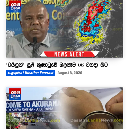
ආණ්ඩුවක්නේ..විරුද්ධවෙන මිනිහා හිරේට දානවා
01:41
‘ටයිෆූන්’ සුළි කුණාටුවේ බලපෑම 06 වනදා සිට
කාළගුණය | Weather Forecast
August 3, 2026