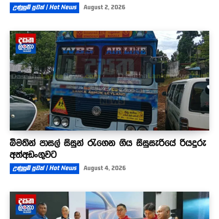
උණුසුම් පුවත් | Hot News
August 2, 2026
බීමතින් පාසල් සිසුන් රැගෙන ගිය සිසුසැරියේ රියදුරු
අත්අඩංගුවට
උණුසුම් පුවත් | Hot News
August 4, 2026