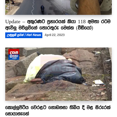
Update – අකුරණට ප්‍රහාරයක් කියා 118 අමතා රටම
ඇවිලූ මව්ලවිගේ තොරතුරු මෙන්න (වීඩියෝ)
උණුසුම් පුවත් | Hot News
April 22, 2023
කොල්ලුපිටිය වෙරළට ගොඩගසා තිබිය දී මළ සිරුරක්
සොයාගැනේ