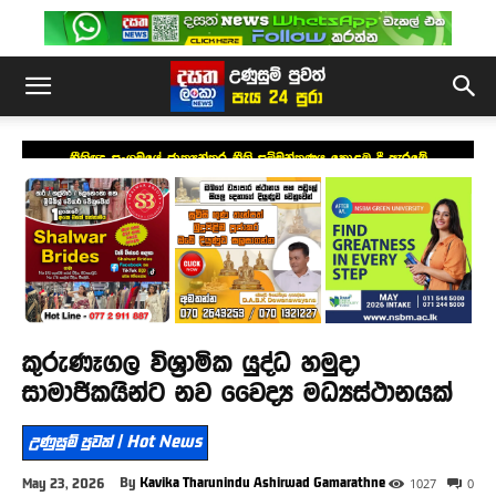
නීතිඥ සංගමයේ ජාත්‍යන්තර නීති සම්මන්ත්‍රණය කොළඹ දී ඇරඹේ
කුරුණෑගල විශ්‍රාමික යුද්ධ හමුදා
සාමාජිකයින්ට නව වෛද්‍ය මධ්‍යස්ථානයක්
උණුසුම් පුවත් | Hot News
By
Kavika Tharunindu Ashirwad Gamarathne
May 23, 2026
1027
0