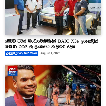
ඩේවිඩ් පීරිස් ඔටෝමොබයිල්ස් BAIC X3e ඉලෙක්ට්‍රික්
මෝටර් රථය ශ්‍රී ලංකාවට හඳුන්වා දෙයි
උණුසුම් පුවත් | Hot News
August 1, 2026