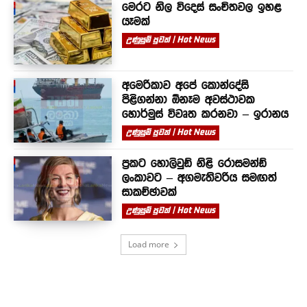
මෙරට නිල විදෙස් සංචිතවල ඉහළ
යෑමක්
උණුසුම් පුවත් | Hot News
අමෙරිකාව අපේ කොන්දේසි
පිළිගන්නා ඕනෑම අවස්ථාවක
හොර්මුස් විවෘත කරනවා – ඉරානය
උණුසුම් පුවත් | Hot News
ප්‍රකට හොලිවුඩ් නිළි රොසමන්ඩ්
ලංකාවට – අගමැතිවරිය සමඟත්
සාකච්ඡාවක්
උණුසුම් පුවත් | Hot News
Load more