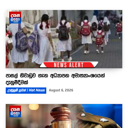
පාසල් නිවාඩුව ගැන අධ්‍යාපන අමාත්‍යාංශයෙන්
දැනුම්දීමක්
උණුසුම් පුවත් | Hot News
August 6, 2026