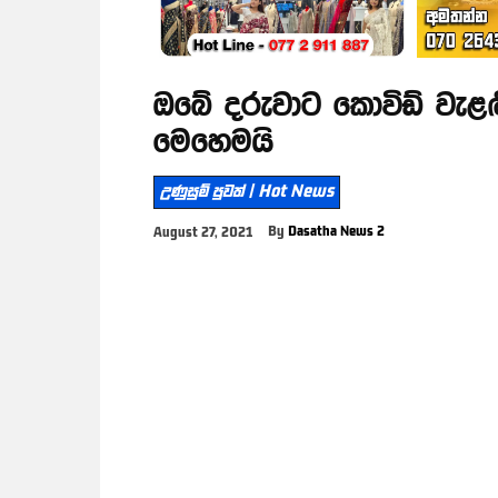
ඔබේ දරුවාට කොවිඩ් වැළඳ
මෙහෙමයි
උණුසුම් පුවත් | Hot News
By
Dasatha News 2
August 27, 2021