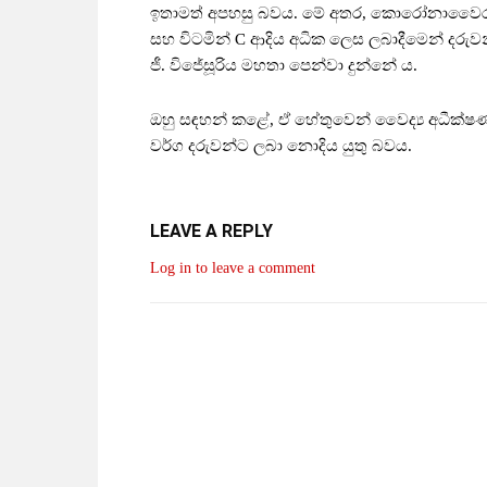
ඉතාමත් අපහසු බවය. මේ අතර, කොරෝනාවෛරසය
සහ විටමින් C ආදිය අධික ලෙස ලබාදීමෙන් දරුවන
ජී. විජේසූරිය මහතා පෙන්වා දුන්නේ ය.
ඔහු සඳහන් කළේ, ඒ හේතුවෙන් වෛද්‍ය අධීක්ෂණ
වර්ග දරුවන්ට ලබා නොදිය යුතු බවය.
LEAVE A REPLY
Log in to leave a comment