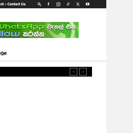
nt – Contact Us
ාටූන්