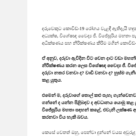
දරුවෙකුට කොවිඩ්-19 රෝගය වැළඳී ඇතිදැයි හ
අධ්‍යක්ෂ, විශේෂඥ වෛද්‍ය ජී. විජේසූරිය මහතා 
අධීක්ෂණය සහ නිරීක්ෂණය කිරීම මගින් කොවිඩ
ඒ අනුව, දරුවා ඇවිදින විට වෙන දාට වඩා මහන්
නිරීක්ෂණය කරන ලෙස විශේෂඥ වෛද්‍ය ජී. විජේසූ
දරුවා නතර වනවා ද? වාඩි වනවා ද? හුස්ම ගැන
කළ යුතුය.
එමෙන් ම, දරුවාගේ තොල් කළු පැහැ ගැන්වෙනව
ගන්නේ ද යන්න පිළිබඳව ද අවධානය යොමු කළ යුත
විජේසූරිය මහතා සඳහන් කළේ, එවැනි ලක්ෂණ ඇත
කරනවා විය හැකි බවය.
කෙසේ වෙතත් ඔහු, පෙන්වා දුන්නේ වයස අවුරුද