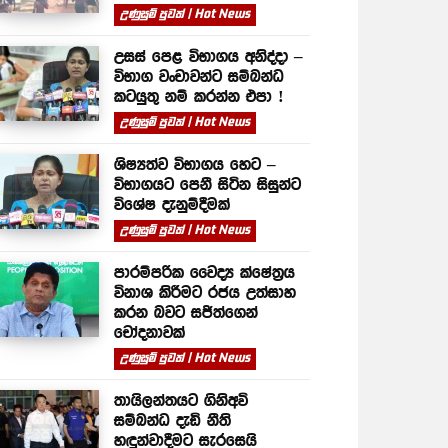
උණුසුම් පුවත් | Hot News
උසස් පෙළ විභාගය අනිද්දා –
විභාග වංචාවන්ට සම්බන්ධ
කටයුතු නම් කරන්න එපා !
උණුසුම් පුවත් | Hot News
ශිෂ්‍යත්ව විභාගය හෙට –
විභාගයට පෙනී සිටින සිසුන්ට
විශේෂ දැනුම්දීමක්
උණුසුම් පුවත් | Hot News
පාරම්පරික වෛද්‍ය ක්ෂේත්‍රය
විනාශ කිරීමට රජය උත්සාහ
කරන බවට සජිත්ගෙන්
චෝදනාවක්
උණුසුම් පුවත් | Hot News
තායිලන්තයට ගිනිඅවි
සම්බන්ධ දැඩි නීති
හඳුන්වාදීමට සැරසෙයි