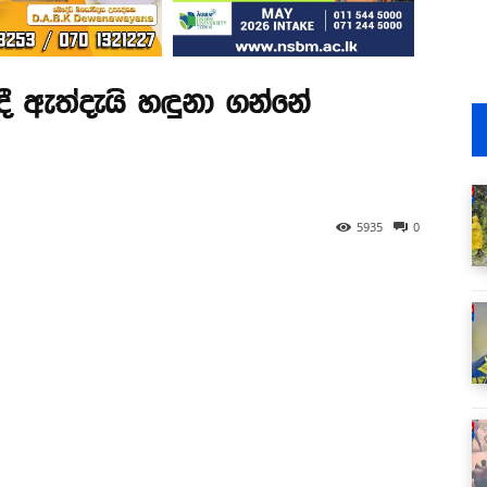
ී ඇත්දැයි හඳුනා ගන්නේ
5935
0