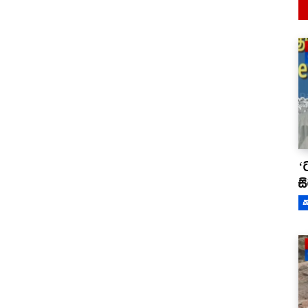
‘
ස
ක