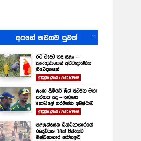
All
අපගේ නවතම පුවත්
රට මැදට තද සුළං –
කාලගුණයෙන් අවවාදාත්මක
නිවේදනයක්
උණුසුම් පුවත් | Hot News
ලංකා ප්‍රිමියර් ලීග් අවසන් මහා
තරගය අද – තරගය
නොමිලේ නරඹන්න අවස්ථාව
උණුසුම් පුවත් | Hot News
පල්ලන්සේන බන්ධනාගාරයේ
රැඳවියන් 38ක් වැලිකඩ
බන්ධනාගාර රෝහලට