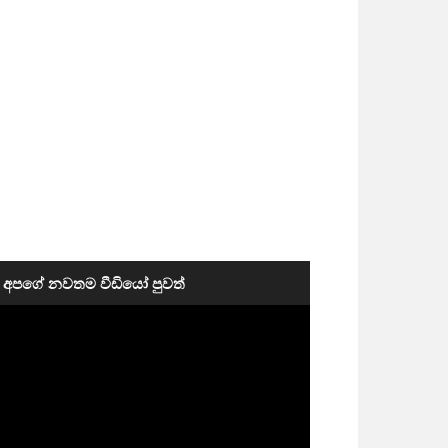
අපගේ නවතම වීඩියෝ පුවත්