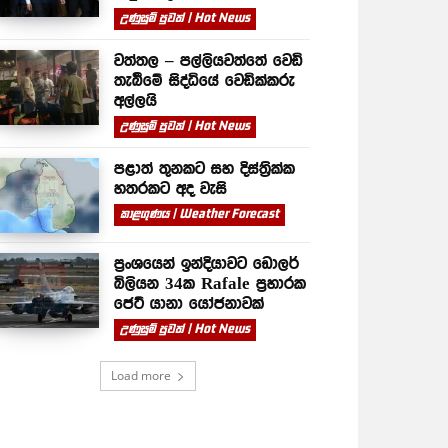
උණුසුම් පුවත් | Hot News
වත්තල – පල්ලියවත්තේ වෙඩි
තැබීමේ සිද්ධියේ වෙඩික්කරු
අල්ලයි
උණුසුම් පුවත් | Hot News
පළාත් තුනකට සහ දිස්ත්‍රික්ක
හතරකට අද වැසි
කාළගුණය | Weather Forecast
ප්‍රංශයෙන් ඉන්දියාවට ඩොලර්
බිලියන 34ක Rafale ප්‍රහාරක
ජෙට් යානා යෝජනාවක්
උණුසුම් පුවත් | Hot News
Load more