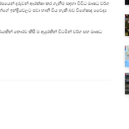
ෙන් දරුවන් ආරක්ෂා කර ගැනීම සඳහා විවිධ ඖෂධ වර්ග
්ගේ ඉන්ද්‍රියවලට පවා හානි විය හැකි බව විශේෂඥ වෛද්‍ය
යකින් තොරව කිසි ම අයුරකින් විටමින් වර්ග සහ ඖෂධ