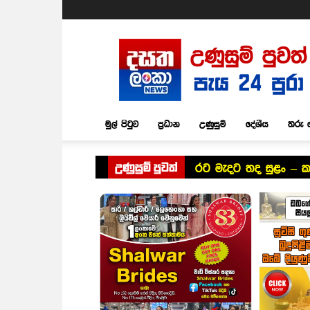
Dasatha
Lanka
News
මුල් පිටුව
ප්‍රධාන
උණුසුම්
දේශීය
තරු 
උණුසුම් පුවත්
රට මැදට තද සුළං – ක