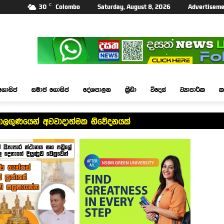
C
30
Colombo
Saturday, August 8, 2026
Advertiseme
ගොසිප්
සමාජ ගොසිප්
දේශපාලන
ක්‍රීඩා
විදෙස්
ව්‍යාපාරික
ක
ාලගුණයෙන් අවවාදාත්මක නිවේදනයක්