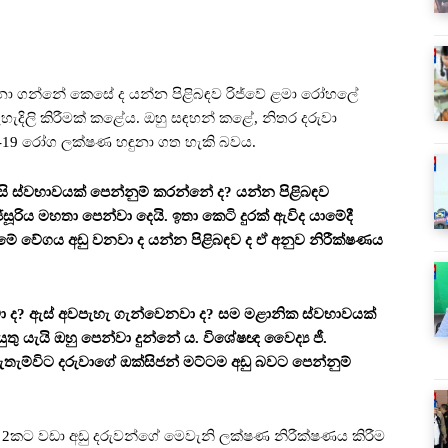
ඳුනා ගන්නේ කෙසේ ද යන්න පිළිබඳව රිජ්වේ ළමා රෝහලේ
පැහැදිලි කිරීමක් කළේය. ඔහු සඳහන් කළේ, නිතර දරුවා
්-19 රෝග ලක්ෂණ හඳුනා ගත හැකි බවය.
සි ස්වභාවයක් පෙන්නුම් කරන්නේ ද? යන්න පිළිබඳව
රිය මහතා පෙන්වා දෙයි. ඉතා කෙටි දුරක් ඇවිද යාමේදී
ීමේ වේගය අඩු වනවා ද යන්න පිළිබඳව ද ඒ අනුව නිරීක්ෂණය
ා ද? ඇස් අවපැහැ ගැන්වෙනවා ද? සම මළානික ස්වභාවයක්
ු යැයි ඔහු පෙන්වා දුන්නේ ය. විශේෂඥ වෛද්‍ය ජී.
ැම්විට දරුවාගේ ඔක්සිජන් මට්ටම අඩු බවට පෙන්නුම්
ු 2කට වඩා අඩු දරුවන්ගේ මෙවැනි ලක්ෂණ නිරීක්ෂණය කිරීම