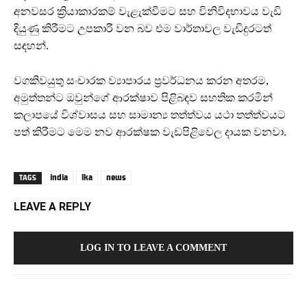
අනවසර ක්‍රියාකාරකම් වැළැක්වීමට සහ විනිවිදභාවය වැඩි
දියුණු කිරීමට උපකාරී වන බව එම වාර්තාවල වැඩිදුරටත්
සඳහන්.
වගකිවයුතු සංචාරක ව්‍යාපාරය ප්‍රවර්ධනය කරන අතරම,
අමුත්තන්ට ඔවුන්ගේ ආරක්ෂාව පිළිබඳව සහතික කරමින්
කලාපයේ විශ්වාසය සහ සාමාන්‍ය තත්ත්වය යථා තත්ත්වයට
පත් කිරීමට මෙම නව ආරක්ෂක වැඩපිළිවෙල දායක වනවා.
india
lka
news
TAGS
LEAVE A REPLY
LOG IN TO LEAVE A COMMENT