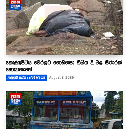
කොල්ලුපිටිය වෙරළට ගොඩගසා තිබිය දී මළ සිරුරක්
සොයාගැනේ
උණුසුම් පුවත් | Hot News
August 2, 2026