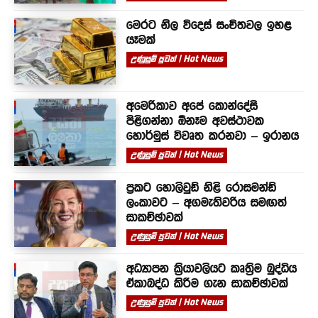
මෙරට නිල විදෙස් සංචිතවල ඉහළ
යෑමක්
උණුසුම් පුවත් | Hot News
අමෙරිකාව අපේ කොන්දේසි
පිළිගන්නා ඕනෑම අවස්ථාවක
හොර්මුස් විවෘත කරනවා – ඉරානය
උණුසුම් පුවත් | Hot News
ප්‍රකට හොලිවුඩ් නිළි රොසමන්ඩ්
ලංකාවට – අගමැතිවරිය සමඟත්
සාකච්ඡාවක්
උණුසුම් පුවත් | Hot News
අධ්‍යාපන ක්‍රියාවලියට කෘත්‍රිම බුද්ධිය
ඒකාබද්ධ කිරීම ගැන සාකච්ඡාවක්
උණුසුම් පුවත් | Hot News