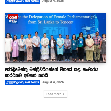
උණුසුම් පුවත් | Hot News
August 4, 2026
පාර්ලිමේන්තු මන්ත්‍රීවරියන්ගේ චීනයේ කළ සංචාරය
සාර්ථකව අවසන් කරයි
උණුසුම් පුවත් | Hot News
August 4, 2026
Load more