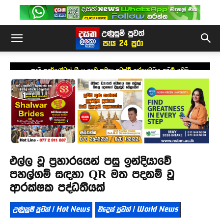
සායි සුදර්ශන්ටත් ශ්‍රී ලංකාව සමඟ ටෙස්ට් තරගාවලිය අහිමි වෙයි
එල්ල වූ ප්‍රහාරයෙන් පසු ඉන්දියාවේ
පහල්ගම් සඳහා QR මත පදනම් වූ
ආරක්ෂක පද්ධතියක්
උණුසුම් පුවත් | Hot News
විදෙස් පුවත් | World News