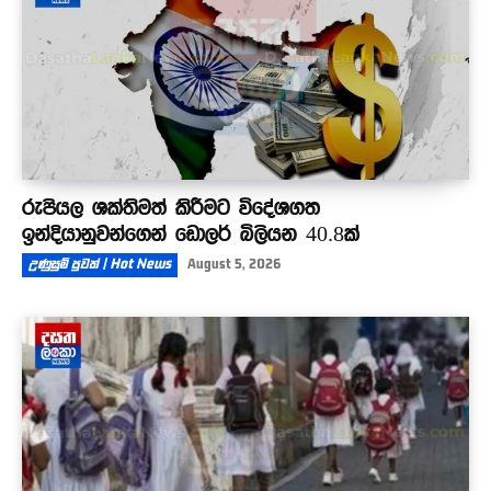
රුපියල ශක්තිමත් කිරීමට විදේශගත
ඉන්දියානුවන්ගෙන් ඩොලර් බිලියන 40.8ක්
උණුසුම් පුවත් | Hot News
August 5, 2026