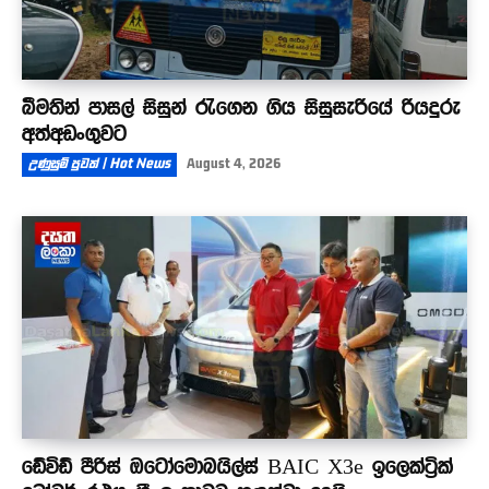
බීමතින් පාසල් සිසුන් රැගෙන ගිය සිසුසැරියේ රියදුරු
අත්අඩංගුවට
උණුසුම් පුවත් | Hot News
August 4, 2026
ඩේවිඩ් පීරිස් ඔටෝමොබයිල්ස් BAIC X3e ඉලෙක්ට්‍රික්