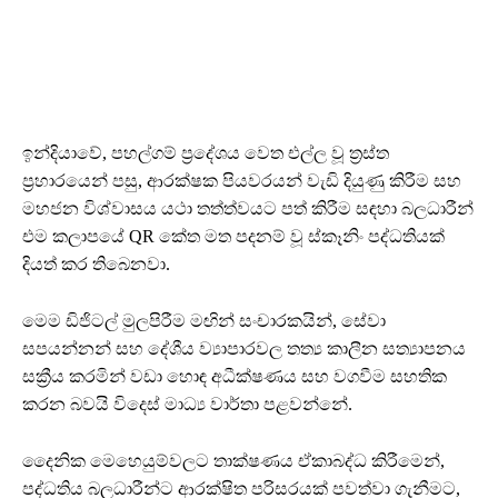
ඉන්දියාවේ, පහල්ගම් ප්‍රදේශය වෙත එල්ල වූ ත්‍රස්ත
ප්‍රහාරයෙන් පසු, ආරක්ෂක පියවරයන් වැඩි දියුණු කිරීම සහ
මහජන විශ්වාසය යථා තත්ත්වයට පත් කිරීම සඳහා බලධාරීන්
එම කලාපයේ QR කේත මත පදනම් වූ ස්කෑනිං පද්ධතියක්
දියත් කර තිබෙනවා.
මෙම ඩිජිටල් මුලපිරීම මඟින් සංචාරකයින්, සේවා
සපයන්නන් සහ දේශීය ව්‍යාපාරවල තත්‍ය කාලීන සත්‍යාපනය
සක්‍රීය කරමින් වඩා හොඳ අධීක්ෂණය සහ වගවීම සහතික
කරන බවයි විදෙස් මාධ්‍ය වාර්තා පළවන්නේ.
දෛනික මෙහෙයුම්වලට තාක්ෂණය ඒකාබද්ධ කිරීමෙන්,
පද්ධතිය බලධාරීන්ට ආරක්ෂිත පරිසරයක් පවත්වා ගැනීමට,