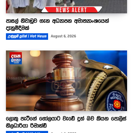
පාසල් නිවාඩුව ගැන අධ්‍යාපන අමාත්‍යාංශයෙන්
දැනුම්දීමක්
උණුසුම් පුවත් | Hot News
August 6, 2026
ලොකු පැටීගේ ගෝලයාට වැඩේ දුන් බව කියන පොලිස්
නිලධාරියා රිමාන්ඩ්