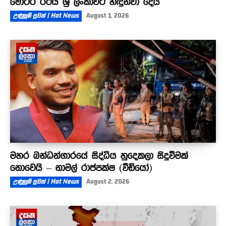
මෝටර් රථය ශ්‍රී ලංකාවට හඳුන්වා දෙයි
උණුසුම් පුවත් | Hot News
August 1, 2026
මහර බන්ධන්ගාරයේ සිද්ධිය හුදෙකලා සිදුවීමක්
නොවෙයි – නාමල් රාජපක්ෂ (වීඩියෝ)
උණුසුම් පුවත් | Hot News
August 2, 2026