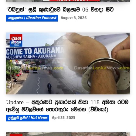
‘ටයිෆූන්’ සුළි කුණාටුවේ බලපෑම 06 වනදා සිට
කාළගුණය | Weather Forecast
August 3, 2026
Update – අකුරණට ප්‍රහාරයක් කියා 118 අමතා රටම
ඇවිලූ මව්ලවිගේ තොරතුරු මෙන්න (වීඩියෝ)
උණුසුම් පුවත් | Hot News
April 22, 2023