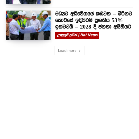
මධ්‍යම අධිවේගයේ කඩවත – මීරිගම
කොටසේ ඉදිකිරීම් ප්‍රගතිය 53%
ඉක්මවයි – 2028 දී ජනතා අයිතියට
උණුසුම් පුවත් | Hot News
Load more