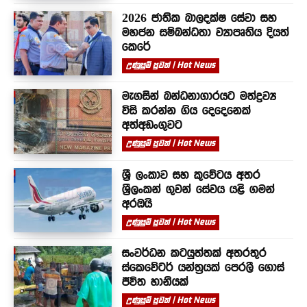
2026 ජාතික බාලදක්ෂ සේවා සහ
මහජන සම්බන්ධතා ව්‍යාපෘතිය දියත්
කෙරේ
උණුසුම් පුවත් | Hot News
මැගසින් බන්ධනාගාරයට මත්ද්‍රව්‍ය
විසි කරන්න ගිය දෙදෙනෙක්
අත්අඩංගුවට
උණුසුම් පුවත් | Hot News
ශ්‍රී ලංකාව සහ කුවේටය අතර
ශ්‍රීලංකන් ගුවන් සේවය යළි ගමන්
අරඹයි
උණුසුම් පුවත් | Hot News
සංවර්ධන කටයුත්තක් අතරතුර
ස්කෙවේටර් යන්ත්‍රයක් පෙරලී ගොස්
ජීවිත හානියක්
උණුසුම් පුවත් | Hot News