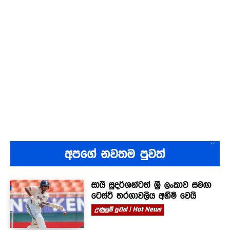
අපගේ නවතම පුවත්
සායි සුදර්ශන්ටත් ශ්‍රී ලංකාව සමඟ
ටෙස්ට් තරගාවලිය අහිමි වෙයි
උණුසුම් පුවත් | Hot News