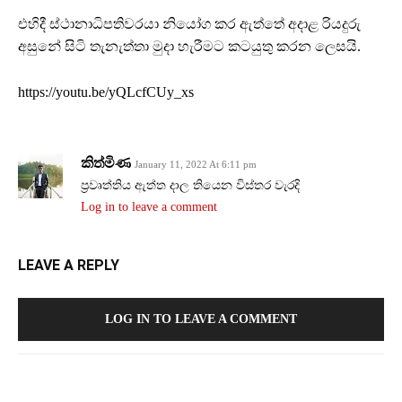
එහිදී ස්ථානාධිපතිවරයා නියෝග කර ඇත්තේ අදාළ රියදුරු
අසුනේ සිටි තැනැත්තා මුදා හැරීමට කටයුතු කරන ලෙසයි.
https://youtu.be/yQLcfCUy_xs
කිත්මිණ
January 11, 2022 At 6:11 pm
ප්‍රවෘත්තිය ඇත්ත දාල තියෙන විස්තර වැරදි
Log in to leave a comment
LEAVE A REPLY
LOG IN TO LEAVE A COMMENT