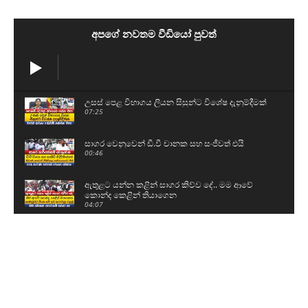
අපගේ නවතම වීඩියෝ පුවත්
උසස් පෙළ විභාගය ලියන සිසුන්ට විශේෂ දැනුම්දීමක්
07:25
සාගර වෙනුවෙන් ඩී.වී චානක සහ සංජීවත් එයි
00:46
ඇතුළට යන්න කළින් සාගර කිව්ව දේ.. මම ආවේ
කොන්ද කෙළින් තියාගෙන
04:07
🔴Breaking News
05:05
සාගර කාරියවසම් අත්අඩංගුවට
01:08