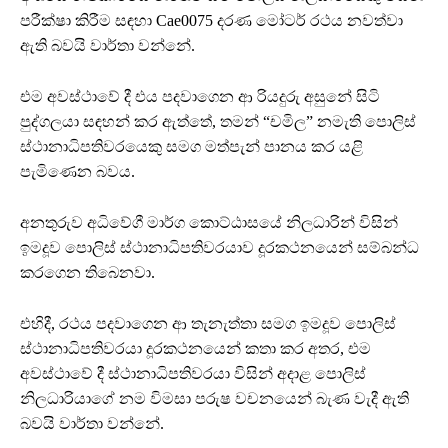
පරීක්ෂා කිරීම සඳහා Cae0075 දරණ මෝටර් රථය නවත්වා
ඇති බවයි වාර්තා වන්නේ.
එම අවස්ථාවේ දී එය පදවාගෙන ආ රියදුරු අසුනේ සිටි
පුද්ගලයා සඳහන් කර ඇත්තේ, තමන් “චමිල” නමැති පොලිස්
ස්ථානාධිපතිවරයෙකු සමග මත්පැන් පානය කර යළි
පැමිණෙන බවය.
අනතුරුව අධිවේගී මාර්ග කොට්ඨාසයේ නිලධාරින් විසින්
ඉමදූව පොලිස් ස්ථානාධිපතිවරයාව දූරකථනයෙන් සම්බන්ධ
කරගෙන තිබෙනවා.
එහිදී, රථය පදවාගෙන ආ තැනැත්තා සමග ඉමදූව පොලිස්
ස්ථානාධිපතිවරයා දූරකථනයෙන් කතා කර අතර, එම
අවස්ථාවේ දී ස්ථානාධිපතිවරයා විසින් අදාළ පොලිස්
නිලධාරියාගේ නම විමසා පරුෂ වචනයෙන් බැණ වැදී ඇති
බවයි වාර්තා වන්නේ.