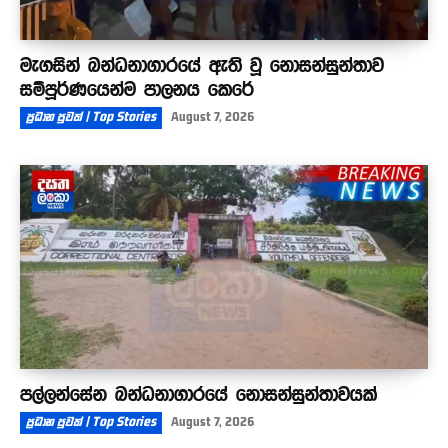
මැගසින් බන්ධනාගාරයේ ඇති වූ නොසන්සුන්තාව
සම්පූර්ණයෙන්ම පාලනය කෙරේ
ප්‍රධාන පුවත් | Top Stories
August 7, 2026
පල්ලන්සේන බන්ධනාගාරයේ නොසන්සුන්තාවයක්
ප්‍රධාන පුවත් | Top Stories
August 7, 2026