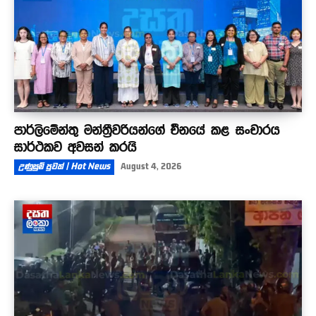
පාර්ලිමේන්තු මන්ත්‍රීවරියන්ගේ චීනයේ කළ සංචාරය
සාර්ථකව අවසන් කරයි
උණුසුම් පුවත් | Hot News
August 4, 2026