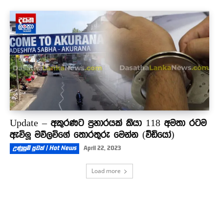
Update – අකුරණට ප්‍රහාරයක් කියා 118 අමතා රටම
ඇවිලූ මව්ලවිගේ තොරතුරු මෙන්න (වීඩියෝ)
උණුසුම් පුවත් | Hot News
April 22, 2023
Load more