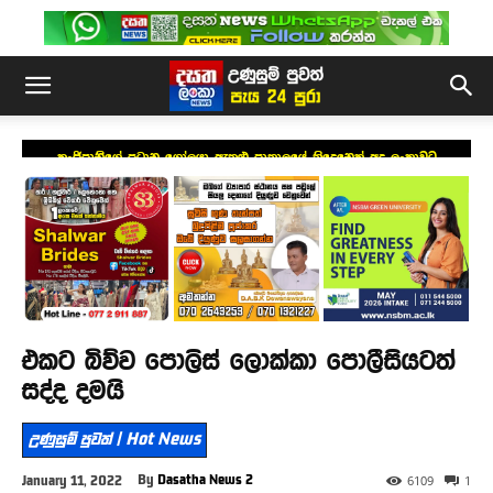
කංජිපානිගේ ප්‍රධාන ගෝලයා ඇතුළු පාතාලයේ තිදෙනෙක් අද ලංකාවට
එකට බිව්ව පොලිස් ලොක්කා පොලීසියටත්
සද්ද දමයි
උණුසුම් පුවත් | Hot News
By
Dasatha News 2
January 11, 2022
6109
1