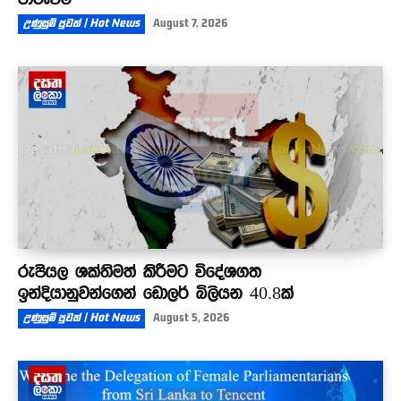
උණුසුම් පුවත් | Hot News
August 7, 2026
රුපියල ශක්තිමත් කිරීමට විදේශගත
ඉන්දියානුවන්ගෙන් ඩොලර් බිලියන 40.8ක්
උණුසුම් පුවත් | Hot News
August 5, 2026