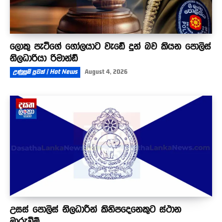
ලොකු පැටීගේ ගෝලයාට වැඩේ දුන් බව කියන පොලිස්
නිලධාරියා රිමාන්ඩ්
උණුසුම් පුවත් | Hot News
August 4, 2026
උසස් පොලිස් නිලධාරීන් කිහිපදෙනෙකුට ස්ථාන
මාරුවීම්