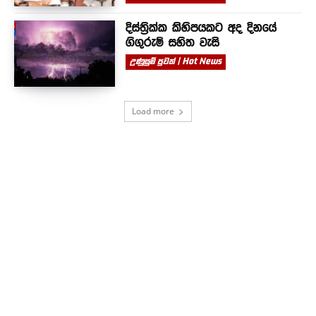
දිස්ත්‍රික්ක කිහිපයකට අද දිනයේ
ගිගුරුම් සහිත වැසි
උණුසුම් පුවත් | Hot News
Load more