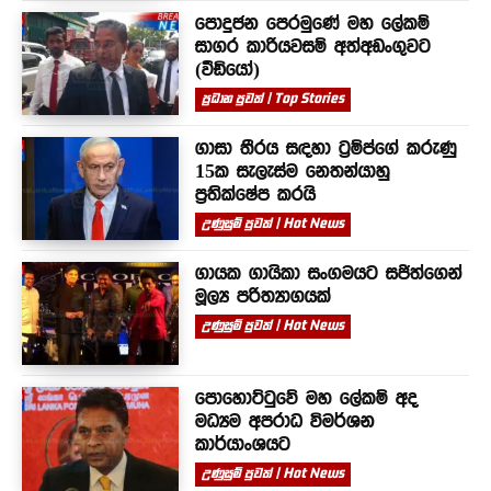
පොදුජන පෙරමුණේ මහ ලේකම්
සාගර කාරියවසම් අත්අඩංගුවට
(වීඩියෝ)
ප්‍රධාන පුවත් | Top Stories
ගාසා තීරය සඳහා ට්‍රම්ප්ගේ කරුණු
15ක සැලැස්ම නෙතන්යාහු
ප්‍රතික්ෂේප කරයි
උණුසුම් පුවත් | Hot News
ගායක ගායිකා සංගමයට සජිත්ගෙන්
මූල්‍ය පරිත්‍යාගයක්
උණුසුම් පුවත් | Hot News
පොහොට්ටුවේ මහ ලේකම් අද
මධ්‍යම අපරාධ විමර්ශන
කාර්යාංශයට
උණුසුම් පුවත් | Hot News