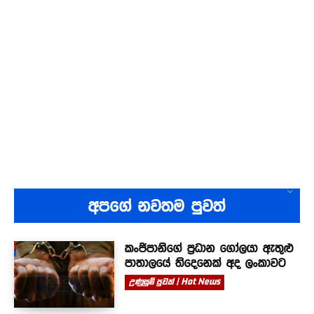
අපගේ නවතම පුවත්
කංජිපානිගේ ප්‍රධාන ගෝලයා ඇතුළු
පාතාලයේ තිදෙනෙක් අද ලංකාවට
උණුසුම් පුවත් | Hot News