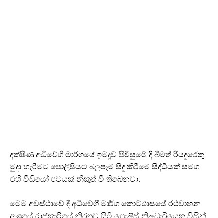
දක්ෂිණ අධිවේගී මාර්ගයේ ඉමදූව පිවිසුමේ දී බීමත් රියදුරෙකු
මුදා හැරීමට පොලීසියට බලපෑම් සිදු කිරීමේ සිද්ධියක් සමග
එහි වීඩියෝ පටයක් නිකුත් වී තිබෙනවා.
මෙම අවස්ථාවේ දී අධිවේගී මාර්ග කොට්ඨාසයේ රථවාහන
අංශයේ රාජකාරියේ නිරතව සිටි පොලිස් නිලධාරියෙකු විසින්