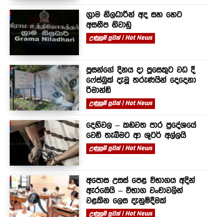
ග්‍රාම නිලධාරීන් අද සහ හෙට
අසනීප නිවාඩු
උණුසුම් පුවත් | Hot News
පූසන්ගේ දිනය දා පූසෙකුට වධ දී
ෆේස්බුක් දැමූ තරුණයින් දෙදෙනා
රිමාන්ඩ්
උණුසුම් පුවත් | Hot News
දෙහිවල – කඩවත පාර ප්‍රදේශයේ
වෙඩි තැබීමට ආ ශූටර් අල්ලයි
උණුසුම් පුවත් | Hot News
අපොස උසස් පෙළ විභාගය අදින්
ඇරඹෙයි – විභාග වංචාවලින්
වළකින ලෙස දැනුම්දීමක්
උණුසුම් පුවත් | Hot News