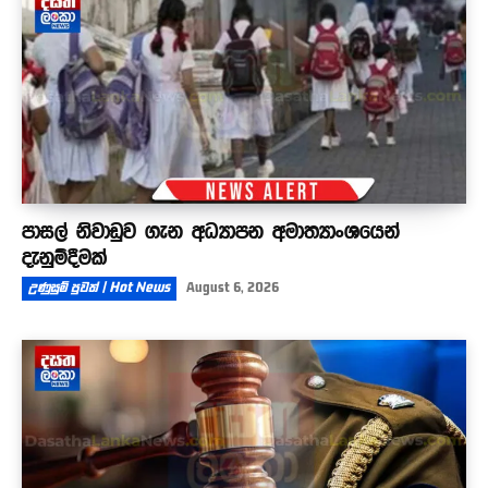
පාසල් නිවාඩුව ගැන අධ්‍යාපන අමාත්‍යාංශයෙන්
දැනුම්දීමක්
උණුසුම් පුවත් | Hot News
August 6, 2026