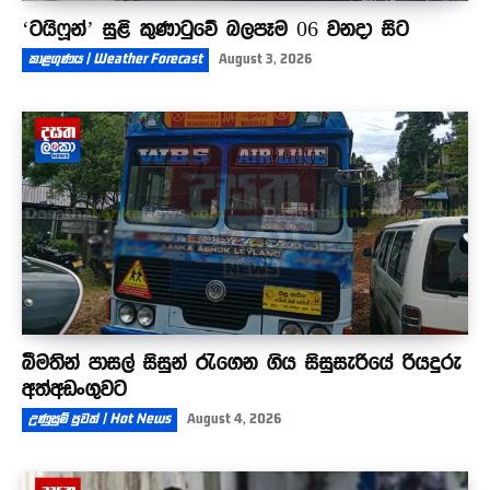
‘ටයිෆූන්’ සුළි කුණාටුවේ බලපෑම 06 වනදා සිට
කාළගුණය | Weather Forecast
August 3, 2026
බීමතින් පාසල් සිසුන් රැගෙන ගිය සිසුසැරියේ රියදුරු
අත්අඩංගුවට
උණුසුම් පුවත් | Hot News
August 4, 2026