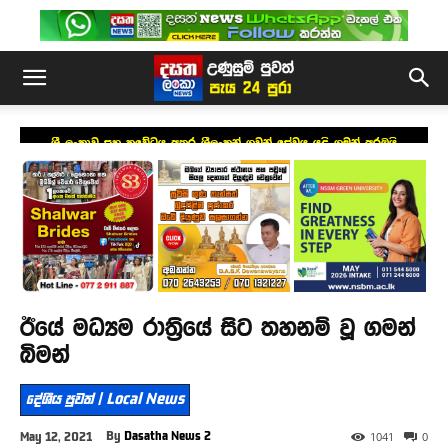
ශ්‍රී ලංකාව සහ කුවේටය අතර ශ්‍රීලංකන් ගුවන් සේවය යළි ගමන් අරඹයි
ඊයේ මධ්‍යම රාත්‍රියේ සිට තහනම් වූ ගමන්
බිමන්
දේශීය පුවත් | Local News
By
Dasatha News 2
May 12, 2021
1041
0