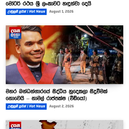
මෝටර් රථය ශ්‍රී ලංකාවට හඳුන්වා දෙයි
උණුසුම් පුවත් | Hot News
August 1, 2026
මහර බන්ධන්ගාරයේ සිද්ධිය හුදෙකලා සිදුවීමක්
නොවෙයි – නාමල් රාජපක්ෂ (වීඩියෝ)
උණුසුම් පුවත් | Hot News
August 2, 2026