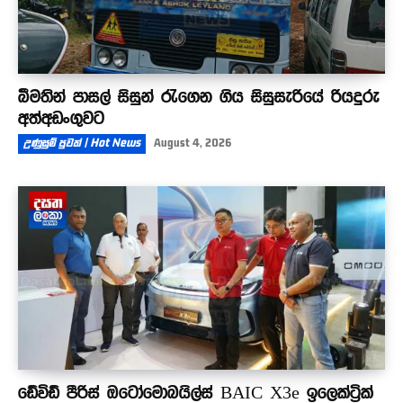
බීමතින් පාසල් සිසුන් රැගෙන ගිය සිසුසැරියේ රියදුරු
අත්අඩංගුවට
උණුසුම් පුවත් | Hot News
August 4, 2026
ඩේවිඩ් පීරිස් ඔටෝමොබයිල්ස් BAIC X3e ඉලෙක්ට්‍රික්