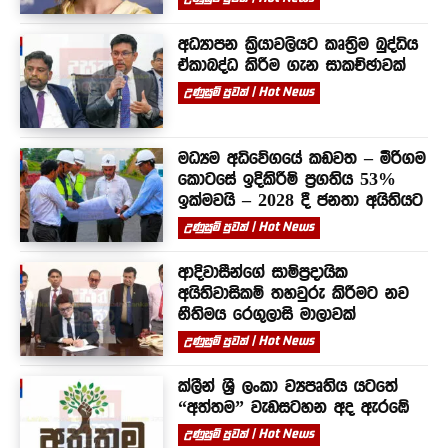
අධ්‍යාපන ක්‍රියාවලියට කෘත්‍රිම බුද්ධිය
ඒකාබද්ධ කිරීම ගැන සාකච්ඡාවක්
උණුසුම් පුවත් | Hot News
මධ්‍යම අධිවේගයේ කඩවත – මීරිගම
කොටසේ ඉදිකිරීම් ප්‍රගතිය 53%
ඉක්මවයි – 2028 දී ජනතා අයිතියට
උණුසුම් පුවත් | Hot News
ආදිවාසීන්ගේ සාම්ප්‍රදායික
අයිතිවාසිකම් තහවුරු කිරීමට නව
නීතිමය රෙගුලාසි මාලාවක්
උණුසුම් පුවත් | Hot News
ක්ලීන් ශ්‍රී ලංකා ව්‍යපෘතිය යටතේ
“අත්තම” වැඩසටහන අද ඇරඹේ
උණුසුම් පුවත් | Hot News