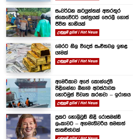
සංවර්ධන කටයුත්තක් අතරතුර
ස්කෙවේටර් යන්ත්‍රයක් පෙරලී ගොස්
ජීවිත හානියක්
උණුසුම් පුවත් | Hot News
මෙරට නිල විදෙස් සංචිතවල ඉහළ
යෑමක්
උණුසුම් පුවත් | Hot News
අමෙරිකාව අපේ කොන්දේසි
පිළිගන්නා ඕනෑම අවස්ථාවක
හොර්මුස් විවෘත කරනවා – ඉරානය
උණුසුම් පුවත් | Hot News
ප්‍රකට හොලිවුඩ් නිළි රොසමන්ඩ්
ලංකාවට – අගමැතිවරිය සමඟත්
සාකච්ඡාවක්
උණුසුම් පුවත් | Hot News