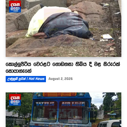
කොල්ලුපිටිය වෙරළට ගොඩගසා තිබිය දී මළ සිරුරක්
සොයාගැනේ
උණුසුම් පුවත් | Hot News
August 2, 2026