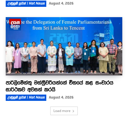
උණුසුම් පුවත් | Hot News
August 4, 2026
පාර්ලිමේන්තු මන්ත්‍රීවරියන්ගේ චීනයේ කළ සංචාරය
සාර්ථකව අවසන් කරයි
උණුසුම් පුවත් | Hot News
August 4, 2026
Load more