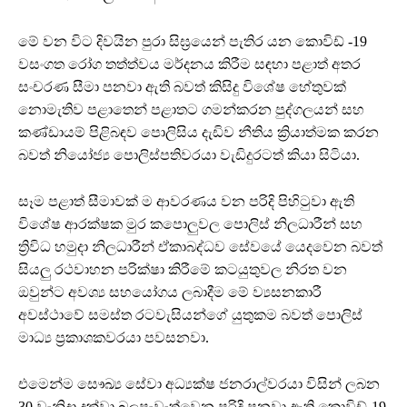
මේ වන විට දිවයින පුරා සිඝ්‍රයෙන් පැතිර යන කොවිඩ් -19
වසංගත රෝග තත්ත්වය මර්දනය කිරීම සඳහා පළාත් අතර
සංචරණ සීමා පනවා ඇති බවත් කිසිදු විශේෂ හේතුවක්
නොමැතිව පළාතෙන් පළාතට ගමන්කරන පුද්ගලයන් සහ
කණ්ඩායම් පිළිබඳව පොලිසිය දැඩිව නීතිය ක්‍රියාත්මක කරන
බවත් නියෝජ්‍ය පොලිස්පතිවරයා වැඩිදුරටත් කියා සිටියා.
සෑම පළාත් සීමාවක් ම ආවරණය වන පරිදි පිහිටුවා ඇති
විශේෂ ආරක්ෂක මුර කපොලුවල පොලිස් නිලධාරීන් සහ
ත්‍රිවිධ හමුදා නිලධාරීන් ඒකාබද්ධව සේවයේ යෙදවෙන බවත්
සියලු රථවාහන පරික්ෂා කිරීමේ කටයුතුවල නිරත වන
ඔවුන්ට අවශ්‍ය සහයෝගය ලබාදීම මේ ව්‍යසනකාරී
අවස්ථාවේ සමස්ත රටවැසියන්ගේ යුතුකම බවත් පොලිස්
මාධ්‍ය ප්‍රකාශකවරයා පවසනවා.
එමෙන්ම සෞඛ්‍ය සේවා අධ්‍යක්ෂ ජනරාල්වරයා විසින් ලබන
30 වැනිදා දක්වා බලපැවැත්වෙන පරිදි පනවා ඇති කොවිඩ්-19