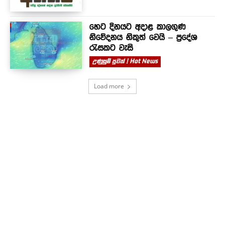
හෙට දිනයට අදාළ කාලගුණ
නිවේදනය නිකුත් වෙයි – ප්‍රදේශ
රැසකට වැසි
උණුසුම් පුවත් | Hot News
Load more