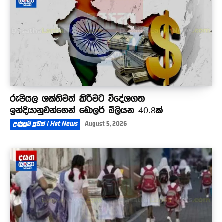
රුපියල ශක්තිමත් කිරීමට විදේශගත
ඉන්දියානුවන්ගෙන් ඩොලර් බිලියන 40.8ක්
උණුසුම් පුවත් | Hot News
August 5, 2026