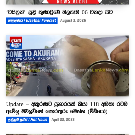
‘ටයිෆූන්’ සුළි කුණාටුවේ බලපෑම 06 වනදා සිට
කාළගුණය | Weather Forecast
August 3, 2026
Update – අකුරණට ප්‍රහාරයක් කියා 118 අමතා රටම
ඇවිලූ මව්ලවිගේ තොරතුරු මෙන්න (වීඩියෝ)
උණුසුම් පුවත් | Hot News
April 22, 2023