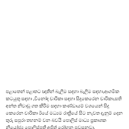
පළාතෙන් පළාතට ඥාතීන් බැලීම සඳහා බැලීම සඳහා,ආගමික
කටයුතු සඳහා ,විනෝද චාරිකා සඳහා සිදුකෙරෙන චාරිකා,සති
අන්ත නිවාඩු ගත කිරීම සඳහා කණ්ඩායම් වශයෙන් සිදු
කෙරෙන චාරිකා ඊයේ මධ්‍යම රාත්‍රියේ සිට නැවත දැනුම් දෙන
තුරු සපුරා තහනම් වන බවයි පොලිස් මාධ්‍ය ප්‍රකාශක
නියෝජ්‍ය පොලිස්පති අජිත් රෝහන පවසනවා.