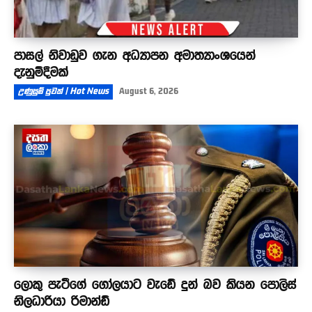
පාසල් නිවාඩුව ගැන අධ්‍යාපන අමාත්‍යාංශයෙන්
දැනුම්දීමක්
උණුසුම් පුවත් | Hot News
August 6, 2026
ලොකු පැටීගේ ගෝලයාට වැඩේ දුන් බව කියන පොලිස්
නිලධාරියා රිමාන්ඩ්