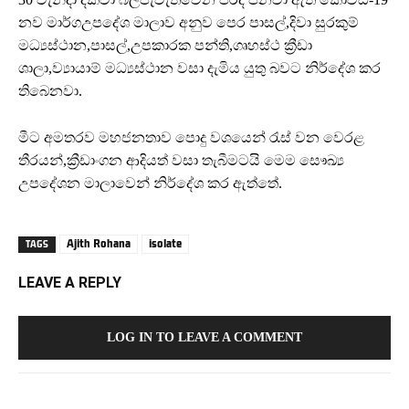
නව මාර්ගඋපදේශ මාලාව අනුව පෙර පාසල්,දිවා සුරකුම්
මධ්‍යස්ථාන,පාසල්,උපකාරක පන්ති,ගෘහස්ථ ක්‍රීඩා
ශාලා,ව්‍යායාම් මධ්‍යස්ථාන වසා දැමිය යුතු බවට නිර්දේශ කර
තිබෙනවා.
මීට අමතරව මහජනතාව පොදු වශයෙන් රැස් වන වෙරළ
තීරයන්,ක්‍රීඩාංගන ආදියත් වසා තැබීමටයි මෙම සෞඛ්‍ය
උපදේශන මාලාවෙන් නිර්දේශ කර ඇත්තේ.
Ajith Rohana
isolate
TAGS
LEAVE A REPLY
LOG IN TO LEAVE A COMMENT