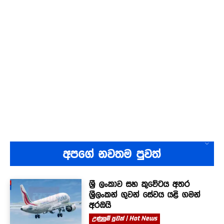
අපගේ නවතම පුවත්
ශ්‍රී ලංකාව සහ කුවේටය අතර
ශ්‍රීලංකන් ගුවන් සේවය යළි ගමන්
අරඹයි
උණුසුම් පුවත් | Hot News