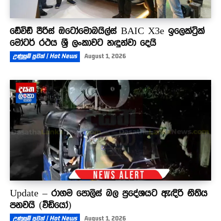
ඩේවිඩ් පීරිස් ඔටෝමොබයිල්ස් BAIC X3e ඉලෙක්ට්‍රික්
මෝටර් රථය ශ්‍රී ලංකාවට හඳුන්වා දෙයි
උණුසුම් පුවත් | Hot News
August 1, 2026
Update – රාගම පොලිස් බල ප්‍රදේශයට ඇඳිරි නීතිය
පනවයි (වීඩියෝ)
උණුසුම් පුවත් | Hot News
August 1, 2026