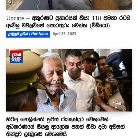
Update – අකුරණට ප්‍රහාරයක් කියා 118 අමතා රටම
ඇවිලූ මව්ලවිගේ තොරතුරු මෙන්න (වීඩියෝ)
උණුසුම් පුවත් | Hot News
April 22, 2023
හිටපු පොලිස්පති පූජිත් ජයසුන්දර වෙනුවෙන්
අධිකරණයේ සියලු ආලෝක පහන් නිවා දමා අවසන්
තීන්දුව ලැබුණේ මෙහෙමයි