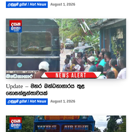
උණුසුම් පුවත් | Hot News
August 1, 2026
Update – මහර බන්ධනාගාරය තුළ
නොසන්සුන්තාවයක්
උණුසුම් පුවත් | Hot News
August 1, 2026