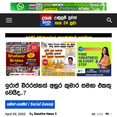
කුරුවිට බන්ධනාගාරයේ නොසන්සුන්කාරී තත්ත්වයක්
ඉරාජ් වීරරත්නත් අනුර කුමාර සමඟ එකතු
වෙයිද..?
සමාජ ගොසිප් | Social Gossip
By
Dasatha News 3
April 30, 2022
4700
1