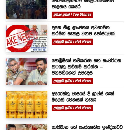
නොසන්සුන්තාව සම්පූර්ණයෙන්ම
පාලනය කෙරේ
ප්‍රධාන පුවත් | Top Stories
දසත නිල ලාංඡනය අවභාවිත
කරමින් සැකසූ ව්‍යාජ පෝස්ටුවක්
උණුසුම් පුවත් | Hot News
පොලීසියේ නවීකරණ සහ සංවර්ධන
කටයුතු කඩිනම් කරන්න –
ජනපතිගෙන් උපදෙස්
උණුසුම් පුවත් | Hot News
අගෝස්තු මාසයේ දී ලාෆ්ස් ගෑස්
මිලෙත් වෙනසක් නැහැ
උණුසුම් පුවත් | Hot News
තායිවාන තේ සංස්කෘතිය ඉන්දියාවට