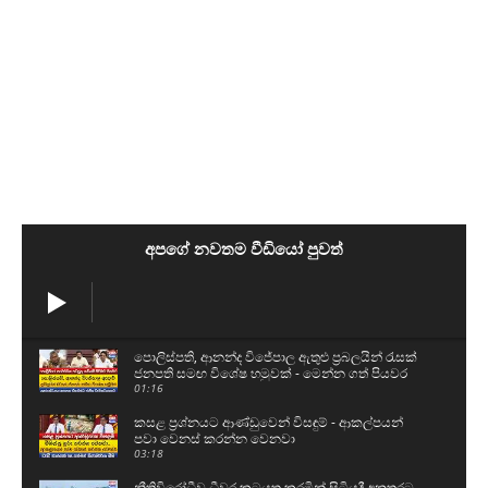
අපගේ නවතම වීඩියෝ පුවත්
පොලිස්පති, ආනන්ද විජේපාල ඇතුළු ප්‍රබලයින් රැසක්
ජනපති සමඟ විශේෂ හමුවක් - මෙන්න ගත් පියවර
01:16
කසළ ප්‍රශ්නයට ආණ්ඩුවෙන් විසඳුම් - ආකල්පයන්
පවා වෙනස් කරන්න වෙනවා
03:18
නීතිවිරෝධීව ධීවර කටයුතු කරමින් සිටියදී අනතුරට