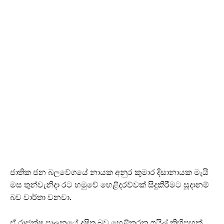
ජාතික ජන බලවේගයේ නායක අනුර කුමාර දිසානායක මැයි
මස තුන්වැනිදා රට හමුවේ හෙළිදරව්වක් සිදුකිරීමට සූදානම්
බව වාර්තා වනවා.
ඒ රාජක්ෂ පාලනයේ දූෂිත බව හෙළිකරන ෆයිල් කිහිපහක්