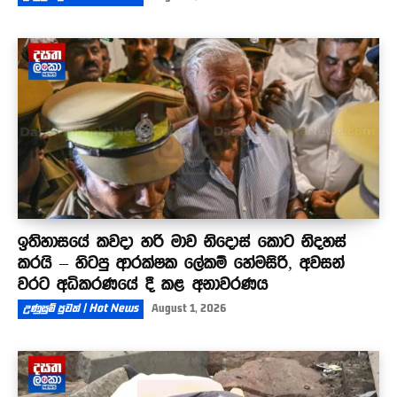
ඉතිහාසයේ කවදා හරි මාව නිදොස් කොට නිදහස්
කරයි – හිටපු ආරක්ෂක ලේකම් හේමසිරි, අවසන්
වරට අධිකරණයේ දී කළ අනාවරණය
උණුසුම් පුවත් | Hot News
August 1, 2026