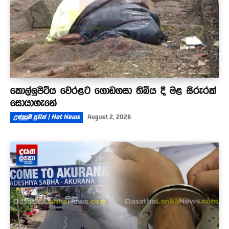
කොල්ලුපිටිය වෙරළට ගොඩගසා තිබිය දී මළ සිරුරක්
සොයාගැනේ
උණුසුම් පුවත් | Hot News
August 2, 2026