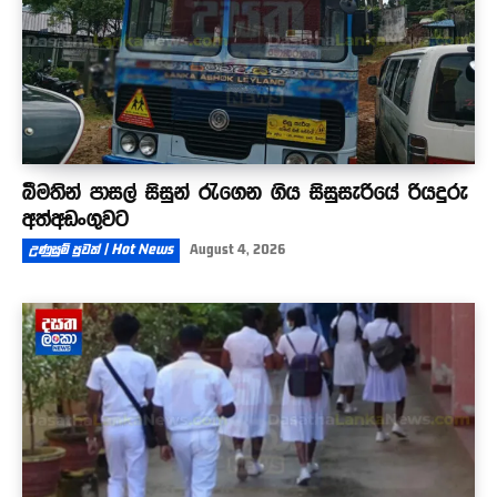
බීමතින් පාසල් සිසුන් රැගෙන ගිය සිසුසැරියේ රියදුරු
අත්අඩංගුවට
උණුසුම් පුවත් | Hot News
August 4, 2026