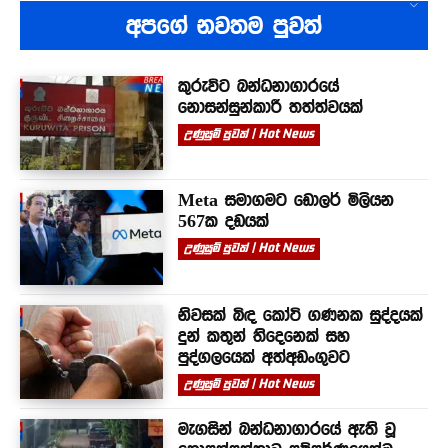
අපගේ නවතම පුවත්
කුරුවිට බන්ධනාගාරයේ
නොසන්සුන්කාරී තත්ත්වයක්
උණුසුම් පුවත් | Hot News
Meta සමාගමට ඩොලර් මිලියන
567ක දඩයක්
උණුසුම් පුවත් | Hot News
නිවසක් බිඳ කෝටි ගණනක සුද්දයක්
දුන් කතුන් තිදෙනෙක් සහ
පුද්ගලයෙක් අත්අඩංගුවට
උණුසුම් පුවත් | Hot News
මැගසින් බන්ධනාගාරයේ ඇති වූ