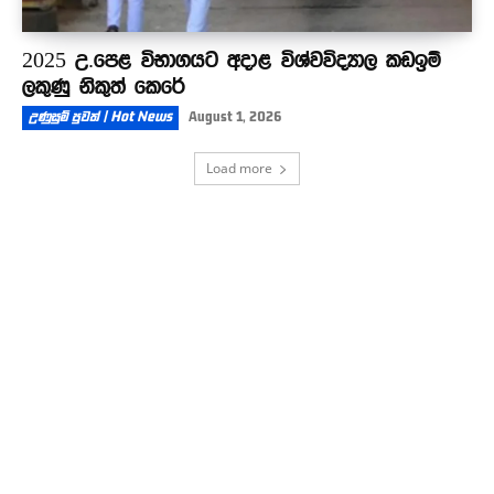
2025 උ.පෙළ විභාගයට අදාළ විශ්වවිද්‍යාල කඩඉම්
ලකුණු නිකුත් කෙරේ
උණුසුම් පුවත් | Hot News
August 1, 2026
Load more