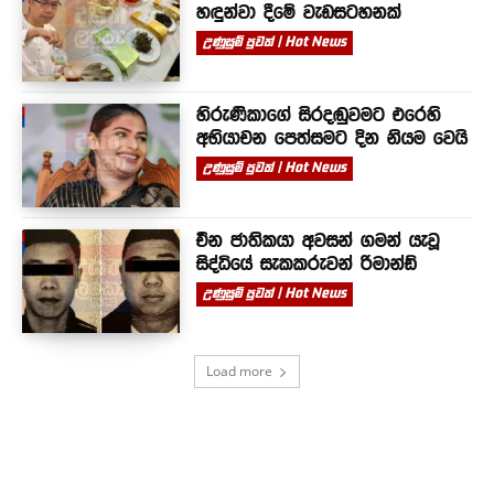
හඳුන්වා දීමේ වැඩසටහනක්
උණුසුම් පුවත් | Hot News
හිරුණිකාගේ සිරදඬුවමට එරෙහි
අභියාචන පෙත්සමට දින නියම වෙයි
උණුසුම් පුවත් | Hot News
චීන ජාතිකයා අවසන් ගමන් යැවූ
සිද්ධියේ සැකකරුවන් රිමාන්ඩ්
උණුසුම් පුවත් | Hot News
Load more