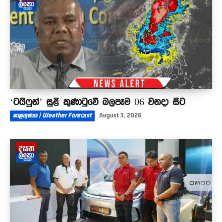
විතරනේ
07:32
‘ටයිෆූන්’ සුළි කුණාටුවේ බලපෑම 06 වනදා සිට
කාළගුණය | Weather Forecast
August 3, 2026