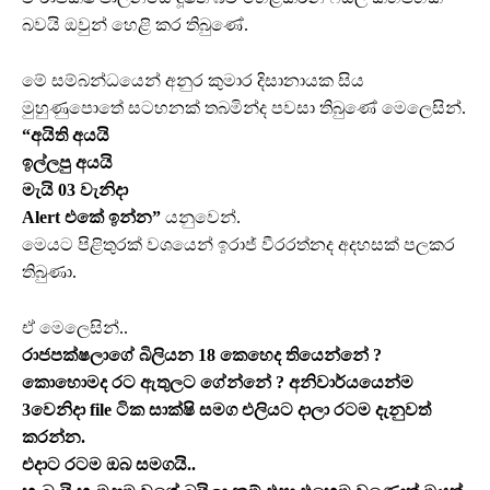
බවයි ඔවුන් හෙළි කර තිබුණේ.
මේ සම්බන්ධයෙන් අනුර කුමාර දිසානායක සිය
මුහුණුපොතේ සටහනක් තබමින්ද පවසා තිබුණේ මෙලෙසින්.
“අයිති අයයි
ඉල්ලපු අයයි
මැයි 03 වැනිදා
Alert එකේ ඉන්න”
යනුවෙන්.
මෙයට පිළිතුරක් වශයෙන් ඉරාජ් වීරරත්නද අදහසක් පලකර
තිබුණා.
ඒ මෙලෙසින්..
රාජපක්ෂලාගේ බිලියන 18 කෙහෙද තියෙන්නේ ?
කොහොමද රට ඇතුලට ගේන්නේ ? අනිවාර්යයෙන්ම
3වෙනිදා file ටික සාක්ෂි සමග එලියට දාලා රටම දැනුවත්
කරන්න.
එදාට රටම ඔබ සමගයි..