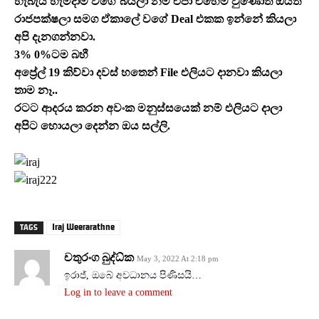
හැබැයි හැමදාම වගේ බයිලා නම් එපා එහෙම වුණොත් ඔයත්
රාජපක්ෂලා සමග ඒකාලේ වගේ Deal එකක ඉන්නේ කියලා
අපි දැනගන්නවා.
3% 0%ටම බහී
අප්‍රේල් 19 කිව්වා දවස් හතෙන් File එලියට දානවා කියලා
තාම නෑ..
රටට ආදරය කරන අවංක මනුස්සයෙක් නම් එලියට දාලා
අපිට හොයලා දෙන්න ඔය සල්ලි.
Iraj Weerarathne
TAGS
චතුරංග බුද්ධ්ක
May 3, 2022 At 2:18 pm
ඉරාජ්, ඔබේ අවධානය පිණිසයි…
Log in to leave a comment