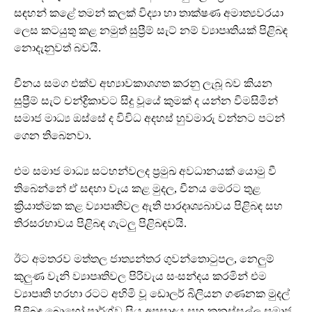
සඳහන් කළේ තමන් කලක් විද්‍යා හා තාක්ෂණ අමාත්‍යවරයා
ලෙස කටයුතු කළ නමුත් සුප්‍රීම් සැට් නම් ව්‍යාපෘතියක් පිළිබඳ
නොදැනුවත් බවයි.
චීනය සමග එක්ව අභ්‍යාවකාශගත කරනු ලැබූ බව කියන
සුප්‍රීම් සැට් චන්ද්‍රිකාවට සිදු වූයේ කුමක් ද යන්න විමසිමින්
සමාජ මාධ්‍ය ඔස්සේ ද විවිධ අදහස් හුවමාරු වන්නට පටන්
ගෙන තිබෙනවා.
එම සමාජ මාධ්‍ය සටහන්වලද ප්‍රමුඛ අවධානයක් යොමු වී
තිබෙන්නේ ඒ සඳහා වැය කළ මුදල, චීනය මෙරට තුළ
ක්‍රියාත්මක කළ ව්‍යාපෘතිවල ඇති පාරදෘශ්‍යබාවය පිළිබඳ සහ
තිරසරභාවය පිළිබඳ ගැටලු පිළිබඳවයි.
ඊට අමතරව මත්තල ජාත්‍යන්තර ගුවන්තොටුපල, නෙලුම්
කුලුණ වැනි ව්‍යාපෘතිවල පිරිවැය සංසන්දය කරමින් එම
ව්‍යාපෘති හරහා රටට අහිමි වූ ඩොලර් බිලියන ගණනක මුදල්
පිළිබඳ බොහෝ පාර්ශ්ව සිය අප්‍රසාදය සහ කනස්සල්ල සමාජ