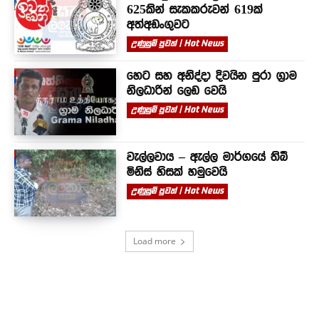
625කින් සැකකරුවන් 619ක්
අත්අඩංගුවට
උණුසුම් පුවත් | Hot News
හෙට සහ අනිද්දා දිවයින පුරා ග්‍රාම
නිලධාරින් ලෙඩ වෙයි
උණුසුම් පුවත් | Hot News
වැල්ලවාය – ඇල්ල මාර්ගයේ තිබී
මිනිස් හිසක් හමුවෙයි
උණුසුම් පුවත් | Hot News
Load more