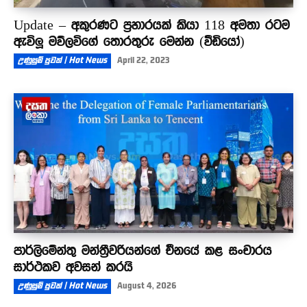
Update – අකුරණට ප්‍රහාරයක් කියා 118 අමතා රටම
ඇවිලූ මව්ලවිගේ තොරතුරු මෙන්න (වීඩියෝ)
උණුසුම් පුවත් | Hot News
April 22, 2023
පාර්ලිමේන්තු මන්ත්‍රීවරියන්ගේ චීනයේ කළ සංචාරය
සාර්ථකව අවසන් කරයි
උණුසුම් පුවත් | Hot News
August 4, 2026