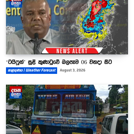
‘ටයිෆූන්’ සුළි කුණාටුවේ බලපෑම 06 වනදා සිට
කාළගුණය | Weather Forecast
August 3, 2026