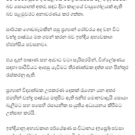
බව සොයාගත් අතර, සඳට දිවා කාලයේ වායුගෝලයක් ඇති
බව පළමුවරට අනාවරණය කර ගත්තා.
සාර්ථක ගොඩබෑමකින් පසු ප්‍රග්‍යාන් රෝවරය අද වන විට
චන්ද්‍ර පෘෂ්ඨය මත ගමන් කරන බව ඉන්දීය අභ්‍යවකාශ
ඒජන්සිය පවසනවා.
එය දැන් පාෂාණ සහ ආවාට වටා සැරිසරමින්, විශ්ලේෂණය
සඳහා පෘථිවියට ආපසු යැවීමට තීරණාත්මක දත්ත සහ පින්තූර
රැස්කරනු ඇති.
ප්‍රග්‍යාන් විද්‍යාත්මක උපකරණ දෙකක් රැගෙන යන අතර
එමඟින් චන්ද්‍ර පෘෂ්ඨය මතුපිට ඇති ඛනිජ මොනවාදැයි සොයා
බැලීමට සහ පසෙහි රසායනික සංයුතිය අධ්‍යයනය කිරීමට
උත්සාහ කරයි.
ඉන්දියානු අභ්‍යවකාශ පර්යේෂණ සංවිධානය (ඉස්‍රෝ) පවසා