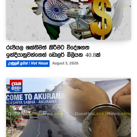
රුපියල ශක්තිමත් කිරීමට විදේශගත
ඉන්දියානුවන්ගෙන් ඩොලර් බිලියන 40.8ක්
උණුසුම් පුවත් | Hot News
August 5, 2026