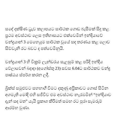
සඳේ දක්ෂිණ ධ්‍රැව කලාපයට සාර්ථක ගොඩ බැසීමක් සිදු කළ
ප්‍රථම අවස්ථාව ලෙස ඉතිහාසයට එක්වෙමින් ඉන්දියාවේ
චන්ද්‍රයාන් 3 මෙහෙයුම සාර්ථක වූයේ සඳ තරණය කළ ලොව
සිව්වැනි රට බවට ද පත්වෙමිනුයි.
චන්ද්‍රයාන් 3 හි වික්‍රම් ලෑන්ඩරය සැලසුම් කළ පරිදි ඉන්දීය
වේලාවෙන් බදාදා (අගෝස්තු 23) සවස 6.04ට සාර්ථකව චන්ද්‍ර
පෘෂ්ඨය ස්පර්ශ කරන ලදී.
බ්‍රික්ස් සමුළුවට සහභාගී වීමට දකුණු අප්‍රිකාවට ගොස් සිටින
අගමැති මෝදි එහි සජීවීව එම අවස්ථාව නැරඹමින් “ඉන්දියාව
දැන් සඳ මත” යැයි ප්‍රකාශ කිරීමත් සමඟ රට පුරා සැමරුම්
ආරම්භ වුණා.