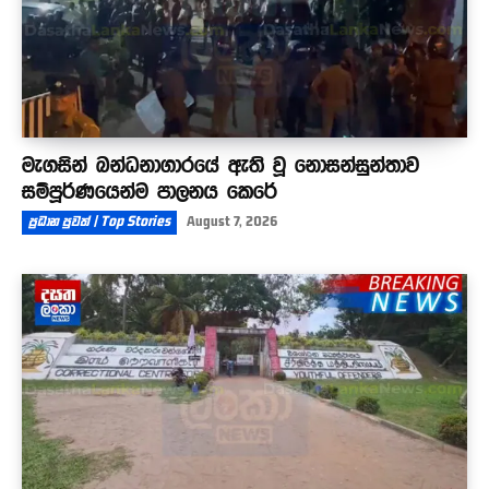
මැගසින් බන්ධනාගාරයේ ඇති වූ නොසන්සුන්තාව
සම්පූර්ණයෙන්ම පාලනය කෙරේ
ප්‍රධාන පුවත් | Top Stories
August 7, 2026