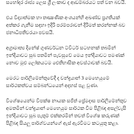
සහෝදර රාජ්‍ය ලෙස ශ්‍රී ලංකාව ද ආඩම්බරයට පත් වන බවයි.
එය විද්‍යාත්මක හා තාක්‍ෂණික අංශයන්හි අඛණ්ඩ ප්‍රගතියක්
අත්කර ගැනීම සඳහා ඉදිරි පරම්පරාවන් දිරිමත් කරන්නක් බව
ජනාධිපතිවරයා පවසයි.
අග්‍රාමාත්‍ය දිනේෂ් ගුණවර්ධන ට්විටර් සටහනක් තබමින්
ඉන්දියාවට සුබ පතමින් පැවසුවේ මෙය ඉන්දියාවට පමණක්
නොව මුළු ලෝකයටම ඓතිහාසික අවස්ථාවක් බවයි.
මෙරට පාර්ලිමේන්තුවේදී ද චන්ද්‍රයාන් 3 මෙහෙයුමේ
සාර්ථකත්වය සම්බන්ධයෙන් අදහස් පළ වුණා.
විශේෂයෙන්ම විපක්ෂ නායක සජිත් ප්‍රේමදාස පාර්ලිමේන්තුව
අමතමින් චන්ද්‍රයාන් මෙහෙයුම සාර්ථක වීම පිළිබඳ අසල්වැසි
ඉන්දියාවට සුබ පැතුම් එක්කරමින් තවත් විශේෂ කරුණක්
පිළිබඳ සියලු පාර්ශ්වයන්ගේ ඇස් ඇරවීමට කටයුතු කළා.