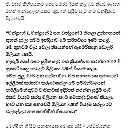
ඒ, වසර කිහිපයකට පෙර මෙරට දියත් කළ බව කියවුණු සහ
මහත් ආන්දෝලනයකට තුඩු දුන් සුප්‍රීම් සැට් නම් චන්ද්‍රිකාව
පිළිබඳවයි.
“චන්ද්‍රයන් 1, චන්ද්‍රයන් 2 සහ චන්ද්‍රයන් 3 කියලා උත්සාහයන්
තුනක් දරලා තමයි ඉන්දියාව මේ කර්තව්‍යය ඉෂ්ට කළේ.
මේ තුනටම වැය වෙලා තියෙන්නේ ඇමෙරිකානු ඩොලර්
මිලියන 263යි.
හැබැයි අපේ රටේ සුප්‍රීම් සැට් එක ක්‍රියාත්මක කරන්න 2012 දී
ඇමෙරිකානු ඩොලර් මිලියන 320ක් වියදම් කළා.
මේක මුලු රටම දැන ගන්න ඕන. මම සභානායක තුමාගෙන්
ඉල්ලීමක් කරනවා කරුණාකරලා මේ සම්බන්ධයෙන්
පාර්ලිමේන්තුවට වාර්තාවක් ඉදිරිපත් කරන්න සුප්‍රීම් සැට්
එකට වියදම් කරපු මිලියන 320ට මොකද්ද වුණේ කියලා.
හඳට යන එක නෙවෙයි මිලියන 320ක් වියදම් කරලා රට
වලපල්ළට නම් ගෙනිහින් තියෙනවා”
මෙහිදී නැගී සිටි සභානායක අමාත්‍ය සුසිල් ප්‍රේමජයන්ත