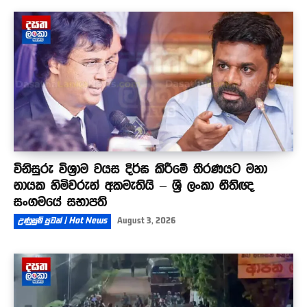
විනිසුරු විශ්‍රාම වයස දිර්ඝ කිරීමේ තීරණයට මහා
නායක හිමිවරුන් අකමැතියි – ශ්‍රී ලංකා නීතිඥ
සංගමයේ සභාපති
උණුසුම් පුවත් | Hot News
August 3, 2026