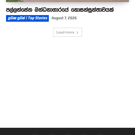
පල්ලන්සේන බන්ධනාගාරයේ නොසන්සුන්තාවයක්
ප්‍රධාන පුවත් | Top Stories
August 7, 2026
Load more