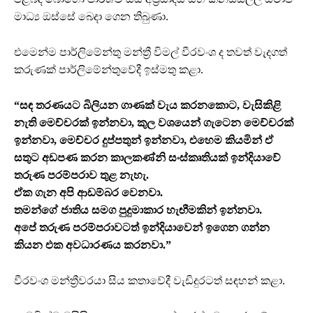
මාධ්‍ය ඔස්සේ බෙදා ගෙන තිබුණා.
එමෙන්ම පාර්ලිමේන්තු මන්ත්‍රී විමල් වීරවංශ ද තවත් වැදගත්
කරුණක් පාර්ලිමේන්තුවේදී ඉස්මතු කළා.
“සඳ තරණයට බිලියන ගාණක් වැය කරනකොට, වැසිකිළි
නැති මෙච්චරක් ඉන්නවා, කුල වශයෙන් ගැටෙන මෙච්චරක්
ඉන්නවා, මෙච්චර දුප්පතුන් ඉන්නවා, එහෙම කියමින් ඒ
සතුට අඩපණ කරන කාලකණ්නි සංස්කෘතියක් ඉන්දියාවේ
තරුණ පරම්පරාව තුළ නැහැ.
ඒක ගැන අපි ආඩම්බර වෙනවා.
තමන්ගේ ජාතිය සමග පුදුමාකාර හැඟීමකින් ඉන්නවා.
අපේ තරුණ පරම්පරාවටත් ඉන්දියාවෙන් ඉගෙන ගන්න
කියන එක අවධාරණය කරනවා.”
වීරවංශ මන්ත්‍රීවරයා සිය කතාවේදී වැඩිදුරටත් සඳහන් කළා.