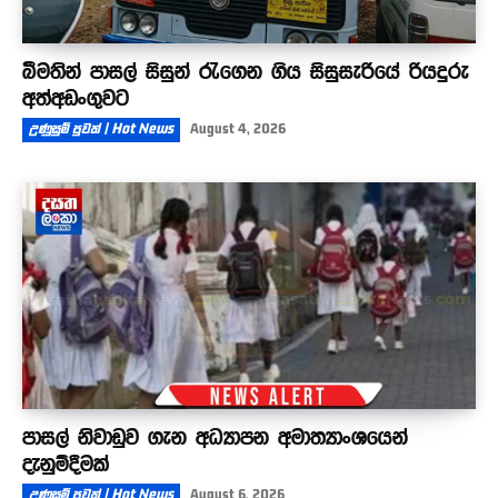
බීමතින් පාසල් සිසුන් රැගෙන ගිය සිසුසැරියේ රියදුරු
අත්අඩංගුවට
උණුසුම් පුවත් | Hot News
August 4, 2026
පාසල් නිවාඩුව ගැන අධ්‍යාපන අමාත්‍යාංශයෙන්
දැනුම්දීමක්
උණුසුම් පුවත් | Hot News
August 6, 2026