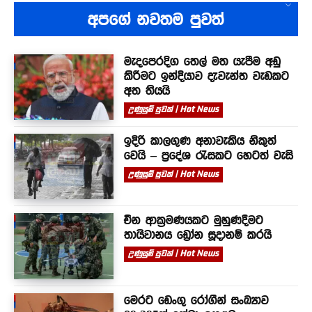
අපගේ නවතම පුවත්
මැදපෙරදිග තෙල් මත යැපීම අඩු
කිරීමට ඉන්දියාව දැවැන්ත වැඩකට
අත තියයි
උණුසුම් පුවත් | Hot News
ඉදිරි කාලගුණ අනාවැකිය නිකුත්
වෙයි – ප්‍රදේශ රැසකට හෙටත් වැසි
උණුසුම් පුවත් | Hot News
චීන ආක්‍රමණයකට මුහුණදීමට
තායිවානය ඩ්‍රෝන සූදානම් කරයි
උණුසුම් පුවත් | Hot News
මෙරට ඩෙංගු රෝගීන් සංඛ්‍යාව