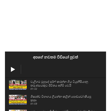
අපගේ නවතම වීඩියෝ පුවත්
වැලිගම මුහුදේ සර්ෆ් කරන්න ගිය ටියුනීසියානු
තරුණයෙකුට ජීවිතය අහිමි වෙයි
01:32
ශිෂ්‍යත්ව විභාගය ලියන්න කළින් පොඩ්ඩෝ කියපු
කතා
01:59