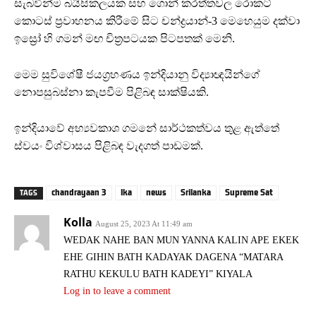
සැබවින්ම බයිසිකලයක සහ ගොන් කරත්තවල රොකට්
කොටස් ප්‍රවාහනය කිරීමේ සිට චන්ද්‍රයාන්-3 මෙහෙයුම දක්වා
ඉස්‍රෝ හි ගමන් මඟ චිත්‍රපටයක පිටපතක් මෙනි.
මෙම සුවිශේෂී ජයග්‍රහණය ඉන්දියානු විද්‍යාඥයින්ගේ
නොපසුබස්නා කැපවීම පිළිබඳ සාක්ෂියකි.
ඉන්දියාවේ අභ්‍යවකාශ ගමනේ සාර්ථකත්වය තුළ ඇත්තේ
ස්වයං විශ්වාසය පිළිබඳ වැදගත් පාඩමක්.
chandrayaan 3
lka
news
Srilanka
Supreme Sat
TAGS
Kolla
August 25, 2023 At 11:49 am
WEDAK NAHE BAN MUN YANNA KALIN APE EKEK
EHE GIHIN BATH KADAYAK DAGENA “MATARA
RATHU KEKULU BATH KADEYI” KIYALA
Log in to leave a comment