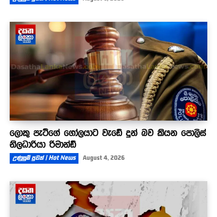
ලොකු පැටීගේ ගෝලයාට වැඩේ දුන් බව කියන පොලිස්
නිලධාරියා රිමාන්ඩ්
උණුසුම් පුවත් | Hot News
August 4, 2026