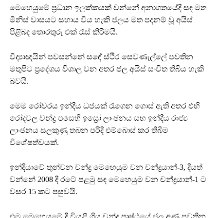
මෙහෙයුමේ ප්‍රධාන ඉලක්කයක් වන්නේ අනාගතයේදී සඳ මත
මිනිස් වාසයට සහාය විය හැකි ජලය මත පදනම් වූ අයිස්
පිළිබඳ තොරතුරු එක් රැස් කිරීමයි.
විද්‍යාඥයින් පවසන්නේ සඳේ ස්ථිර සෙවණැල්ලේ පවතින
මතුපිට ප්‍රදේශය විශාල වන අතර ජල අයිස් සංචිත තිබිය හැකි
බවයි.
මෙම රෝවරය ඉන්දීය ධජයක් රැගෙන ගොස් ඇති අතර එහි
රෝදවල චන්ද්‍ර පසෙහි ඉස්‍රෝ ලාංඡනය සහ ඉන්දීය රාජ්‍ය
ලාංඡනය සලකුණු තබන පරිදි එම්බොස් කර තිබීම
විශේෂත්වයක්.
ඉන්දියාවේ තුන්වන චන්ද්‍ර මෙහෙයුම වන චන්ද්‍රයාන්-3, දියත්
වන්නේ 2008 දී රටේ පළමු සඳ මෙහෙයුම වන චන්ද්‍රයාන්-1 ට
වසර 15 කට පසුවයි.
එම මෙහෙයුමේ දී වියළී ගිය චන්ද්‍ර පෘෂ්ඨයේ ජල අණු පවතින