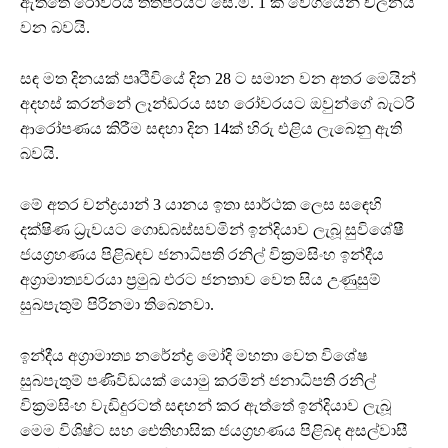
ඇත්තේ රෝවරය තත්පරයට සෙ.මී. 1 ක වේගයෙන් චලනය
වන බවයි.
සඳ මත දිනයක් පෘථිවියේ දින 28 ට සමාන වන අතර මෙයින්
අදහස් කරන්නේ ලෑන්ඩරය සහ රෝවරයට ඔවුන්ගේ බැටරි
ආරෝපණය කිරීම සඳහා දින 14ක් හිරු එළිය ලැබෙනු ඇති
බවයි.
මේ අතර චන්ද්‍රයාන් 3 යානය ඉතා සාර්ථක ලෙස සඳෙහි
දක්ෂිණ ධ්‍රැවයට ගොඩබස්සවමින් ඉන්දියාව ලැබූ සුවිශේෂී
ජයග්‍රහණය පිළිබඳව ජනාධිපති රනිල් වික්‍රමසිංහ ඉන්දීය
අග්‍රාමාත්‍යවරයා ප්‍රමුඛ එරට ජනතාව වෙත සිය උණුසුම්
සුබපැතුම් පිරිනමා තිබෙනවා.
ඉන්දීය අග්‍රාමාත්‍ය නරේන්ද්‍ර මෝදි මහතා වෙත විශේෂ
සුබපැතුම් පණිවිඩයක් යොමු කරමින් ජනාධිපති රනිල්
වික්‍රමසිංහ වැඩිදුරටත් සඳහන් කර ඇත්තේ ඉන්දියාව ලැබූ
මෙම විශිෂ්ට සහ ඓතිහාසික ජයග්‍රහණය පිළිබඳ අසල්වාසී