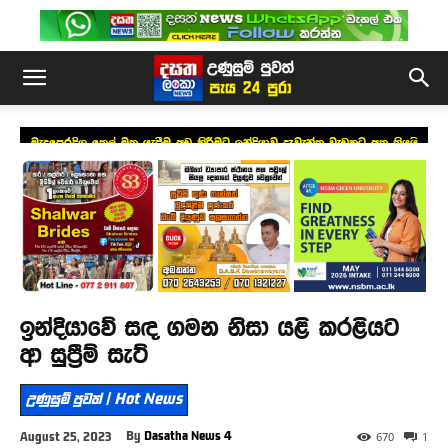
මැදපෙරදිග තෙල් මත යැපීම අඩු කිරීමට ඉන්දියාව දැවැන්ත වැඩකට අත තියයි
ඉන්දියාවේ සඳ ගමන නිසා යළි කරළියට
ආ සුප්‍රීම් සැට්
උණුසුම් පුවත් | Hot News
By
Dasatha News 4
August 25, 2023
670
1