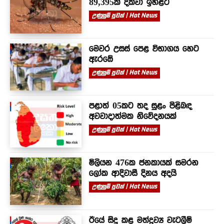
89,395ක් දක්වා ඉහළට
උණුසුම් පුවත් | Hot News
මෙවර උසස් පෙළ විභාගය හෙට
ඇරඹේ
උණුසුම් පුවත් | Hot News
පළාත් 05කට තද සුළං පිළිබඳ
අවවාදාත්මක නිවේදනයක්
උණුසුම් පුවත් | Hot News
මිලියන 476ක ජනකායක් සමරන
ලෝක ආදිවාසී දිනය අදයි
උණුසුම් පුවත් | Hot News
ඊයේ සිදු කළ මත්ද්‍රව්‍ය වැටලීම්