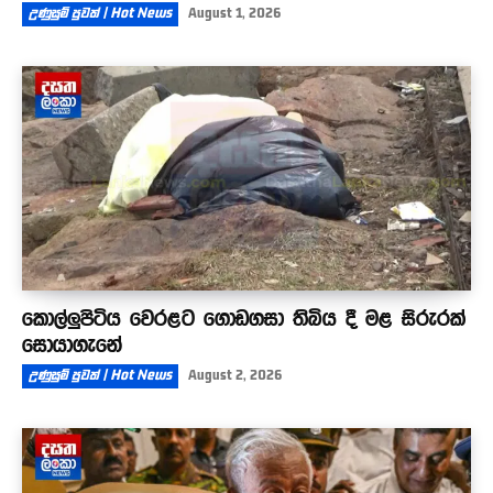
උණුසුම් පුවත් | Hot News
August 1, 2026
කොල්ලුපිටිය වෙරළට ගොඩගසා තිබිය දී මළ සිරුරක්
සොයාගැනේ
උණුසුම් පුවත් | Hot News
August 2, 2026