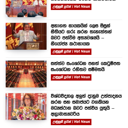
උණුසුම් පුවත් | Hot News
අනාගත නායකයින් ලෙස සිසුන්
නීතියට ගරු කරන තැනැත්තන්
බවට පත්වීම අත්‍යවශ්‍යයි –
නියෝජ්‍ය කථානායක
උණුසුම් පුවත් | Hot News
සත්ත්ව සංශෝධන පනත් කෙටුම්පත
සංශෝධන රහිතව සම්මතයි
උණුසුම් පුවත් | Hot News
විශ්වවිද්‍යාල අලුත් දැනුම උත්පාදනය
කරන සහ සමාජයට වගකියන
මධ්‍යස්ථාන බවට පත්විය යුතුයි –
අග්‍රාමාත්‍යවරිය
උණුසුම් පුවත් | Hot News