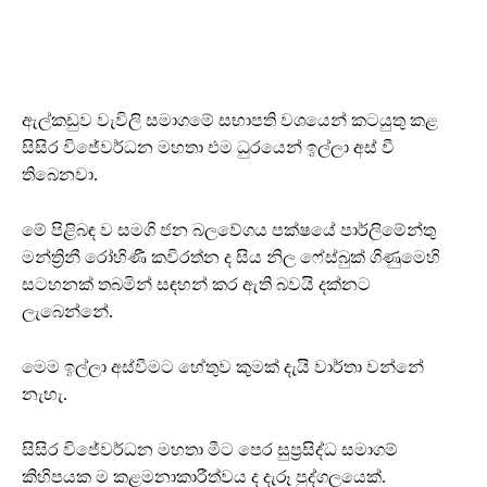
ඇල්කඩුව වැවිලි සමාගමේ සභාපති වශයෙන් කටයුතු කළ
සිසිර විජේවර්ධන මහතා එම ධුරයෙන් ඉල්ලා අස් වී
තිබෙනවා.
මේ පිළිබඳ ව සමගි ජන බලවේගය පක්ෂයේ පාර්ලිමේන්තු
මන්ත්‍රිනී රෝහිණී කවිරත්න ද සිය නිල ෆේස්බුක් ගිණුමෙහි
සටහනක් තබමින් සඳහන් කර ඇති බවයි දක්නට
ලැබෙන්නේ.
මෙම ඉල්ලා අස්වීමට හේතුව කුමක් දැයි වාර්තා වන්නේ
නැහැ.
සිසිර විජේවර්ධන මහතා මීට පෙර සුප්‍රසිද්ධ සමාගම්
කිහිපයක ම කළමනාකාරීත්වය ද දැරූ පුද්ගලයෙක්.