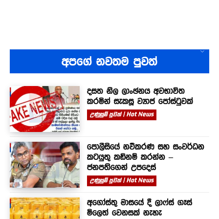
අපගේ නවතම පුවත්
දසත නිල ලාංඡනය අවභාවිත
කරමින් සැකසූ ව්‍යාජ පෝස්ටුවක්
උණුසුම් පුවත් | Hot News
පොලීසියේ නවීකරණ සහ සංවර්ධන
කටයුතු කඩිනම් කරන්න –
ජනපතිගෙන් උපදෙස්
උණුසුම් පුවත් | Hot News
අගෝස්තු මාසයේ දී ලාෆ්ස් ගෑස්
මිලෙත් වෙනසක් නැහැ