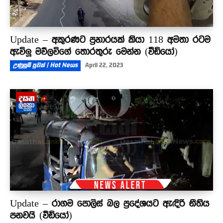
Update – අකුරණට ප්‍රහාරයක් කියා 118 අමතා රටම
ඇවිලූ මව්ලවිගේ තොරතුරු මෙන්න (වීඩියෝ)
උණුසුම් පුවත් | Hot News
April 22, 2023
Update – රාගම පොලිස් බල ප්‍රදේශයට ඇඳිරි නීතිය
පනවයි (වීඩියෝ)