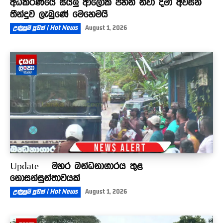
අධිකරණයේ සියලු ආලෝක පහන් නිවා දමා අවසන්
තීන්දුව ලැබුණේ මෙහෙමයි
උණුසුම් පුවත් | Hot News
August 1, 2026
Update – මහර බන්ධනාගාරය තුළ
නොසන්සුන්තාවයක්
උණුසුම් පුවත් | Hot News
August 1, 2026