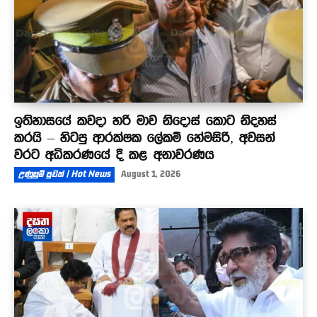
ඉතිහාසයේ කවදා හරි මාව නිදොස් කොට නිදහස්
කරයි – හිටපු ආරක්ෂක ලේකම් හේමසිරි, අවසන්
වරට අධිකරණයේ දී කළ අනාවරණය
උණුසුම් පුවත් | Hot News
August 1, 2026