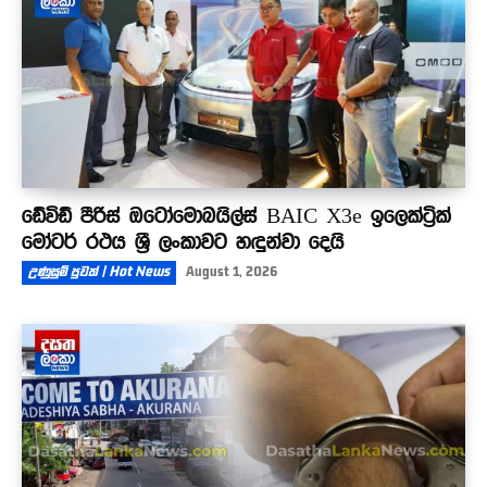
ඩේවිඩ් පීරිස් ඔටෝමොබයිල්ස් BAIC X3e ඉලෙක්ට්‍රික්
මෝටර් රථය ශ්‍රී ලංකාවට හඳුන්වා දෙයි
උණුසුම් පුවත් | Hot News
August 1, 2026