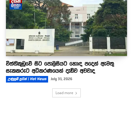
විත්තිකූඩුවේ සිට පොලිසියට හොඳ පදෙන් ඇමතූ
සැකකරුට අධිකරණයෙන් දැඩිව අවවාද
උණුසුම් පුවත් | Hot News
July 31, 2026
Load more