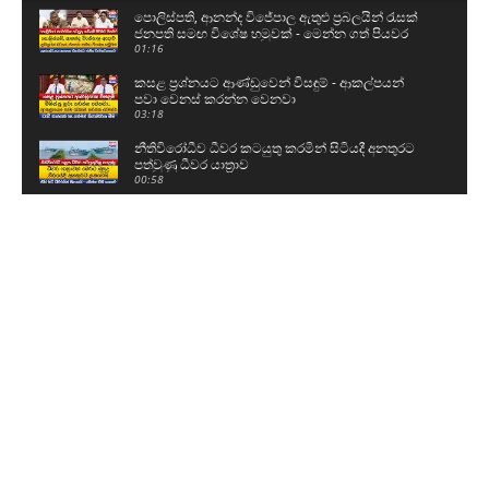
පොලිස්පති, ආනන්ද විජේපාල ඇතුළු ප්‍රබලයින් රැසක්
ජනපති සමඟ විශේෂ හමුවක් - මෙන්න ගත් පියවර
01:16
කසළ ප්‍රශ්නයට ආණ්ඩුවෙන් විසඳුම් - ආකල්පයන්
පවා වෙනස් කරන්න වෙනවා
03:18
නීතිවිරෝධීව ධීවර කටයුතු කරමින් සිටියදී අනතුරට
පත්වුණු ධීවර යාත්‍රාව
00:58
උසස් පෙළ සහ ශිෂ්‍යත්ව විභාගයට බස් යොදවා ඇති
අයුරු මෙන්න - වෙනදා වෙලාවටම තමයි යන්නේ
05:08
ගල් අඟුරු කොමිසමට සාක්ෂි දෙන්න ආ DV චානක
හා කුමාර ජයකොඩි
02:24
අකිල ගැන UNPයෙන් කට අරියි - හොරු අල්ලන
වැඩේ කළේ රනිල්..විහිළු සපයන්න එපා
02:48
රනිල් එකතුවී කතා කළ දේ වජිර හෙළිකරයි - අපේ
කාලයේ සමථ මණ්ඩල රැස්වුණා
06:52
Industry කියලා කෑගැහුවට වැඩක් නෑ..ඒකනේ අපි