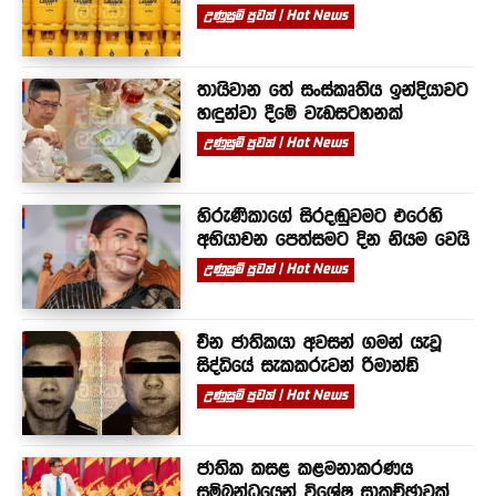
උණුසුම් පුවත් | Hot News
තායිවාන තේ සංස්කෘතිය ඉන්දියාවට
හඳුන්වා දීමේ වැඩසටහනක්
උණුසුම් පුවත් | Hot News
හිරුණිකාගේ සිරදඬුවමට එරෙහි
අභියාචන පෙත්සමට දින නියම වෙයි
උණුසුම් පුවත් | Hot News
චීන ජාතිකයා අවසන් ගමන් යැවූ
සිද්ධියේ සැකකරුවන් රිමාන්ඩ්
උණුසුම් පුවත් | Hot News
ජාතික කසළ කළමනාකරණය
සම්බන්ධයෙන් විශේෂ සාකච්ඡාවක්