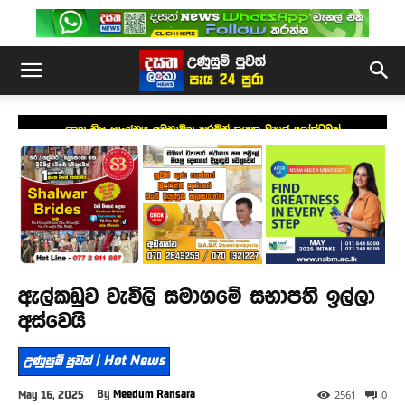
දසත නිල ලාංඡනය අවභාවිත කරමින් සැකසූ ව්‍යාජ පෝස්ටුවක්
ඇල්කඩුව වැවිලි සමාගමේ සභාපති ඉල්ලා
අස්වෙයි
උණුසුම් පුවත් | Hot News
By
Meedum Ransara
May 16, 2025
2561
0