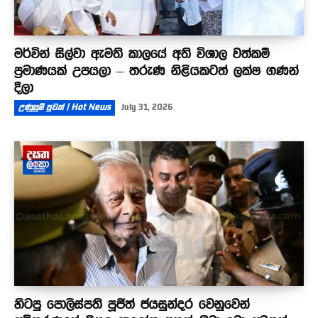
මර්වින් සිල්වා ඇමති කාලයේ අති විශාල වත්කම්
ප්‍රමාණයක් උපයලා – තරුණ නිළියකටත් ලක්ෂ ගණන්
දීලා
උණුසුම් පුවත් | Hot News
July 31, 2026
හිටපු පොලිස්පති පූජිත් ජයසුන්දර වෙනුවෙන්