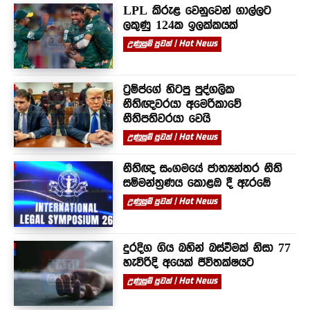
LPL කිරුළ වෙනුවෙන් ගාල්ලට
ලකුණු 124ක ඉලක්කයක්
උණුසුම් පුවත් | Hot News
ට්‍රම්ප්ගේ හිටපු පුද්ගලික
නීතිඥවරයා අමෙරිකාවේ
නීතිපතිවරයා වෙයි
උණුසුම් පුවත් | Hot News
නීතිඥ සංගමයේ ජාත්‍යන්තර නීති
සම්මන්ත්‍රණය කොළඹ දී ඇරඹේ
උණුසුම් පුවත් | Hot News
දුරදිග ගිය බහින් බස්වීමක් නිසා 77
හැවිරිදි අයෙක් ජීවිතක්ෂයට
උණුසුම් පුවත් | Hot News