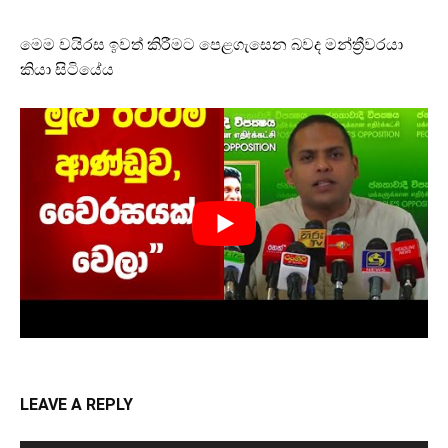
මෙම වයිරස ඉවත් කිරීමට පෙළගැසෙන බවද මන්ත්‍රීවරයා
කියා සිටියේය
LEAVE A REPLY