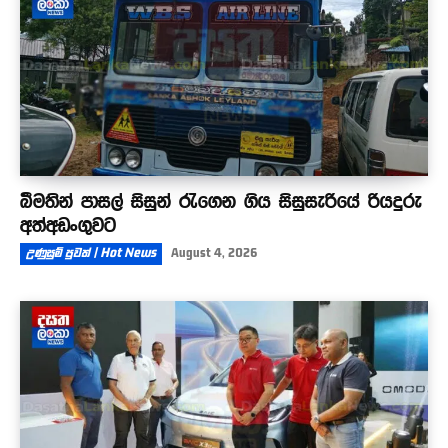
බීමතින් පාසල් සිසුන් රැගෙන ගිය සිසුසැරියේ රියදුරු
අත්අඩංගුවට
උණුසුම් පුවත් | Hot News
August 4, 2026