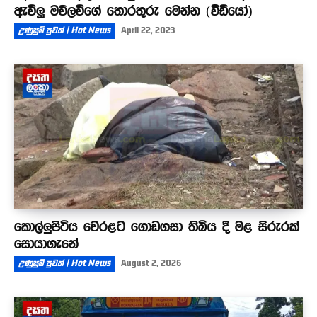
ඇවිලූ මව්ලවිගේ තොරතුරු මෙන්න (වීඩියෝ)
උණුසුම් පුවත් | Hot News
April 22, 2023
කොල්ලුපිටිය වෙරළට ගොඩගසා තිබිය දී මළ සිරුරක්
සොයාගැනේ
උණුසුම් පුවත් | Hot News
August 2, 2026