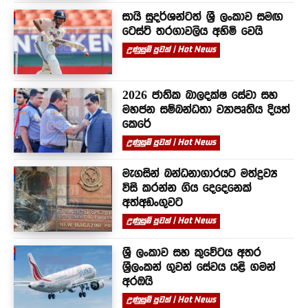
සායි සුදර්ශන්ටත් ශ්‍රී ලංකාව සමඟ
ටෙස්ට් තරගාවලිය අහිමි වෙයි
උණුසුම් පුවත් | Hot News
2026 ජාතික බාලදක්ෂ සේවා සහ
මහජන සම්බන්ධතා ව්‍යාපෘතිය දියත්
කෙරේ
උණුසුම් පුවත් | Hot News
මැගසින් බන්ධනාගාරයට මත්ද්‍රව්‍ය
විසි කරන්න ගිය දෙදෙනෙක්
අත්අඩංගුවට
උණුසුම් පුවත් | Hot News
ශ්‍රී ලංකාව සහ කුවේටය අතර
ශ්‍රීලංකන් ගුවන් සේවය යළි ගමන්
අරඹයි
උණුසුම් පුවත් | Hot News