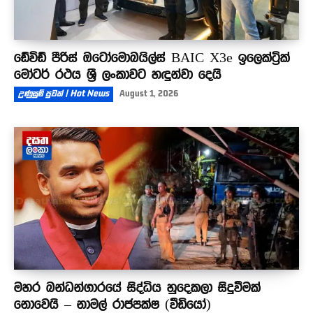
ඩේවිඩ් පීරිස් ඔටෝමොබයිල්ස් BAIC X3e ඉලෙක්ට්‍රික්
මෝටර් රථය ශ්‍රී ලංකාවට හඳුන්වා දෙයි
උණුසුම් පුවත් | Hot News
August 1, 2026
මහර බන්ධන්ගාරයේ සිද්ධිය හුදෙකලා සිදුවීමක්
නොවෙයි – නාමල් රාජපක්ෂ (වීඩියෝ)