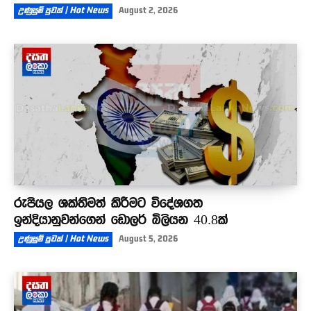
උණුසුම් පුවත් | Hot News
August 2, 2026
රුපියල ශක්තිමත් කිරීමට විදේශගත
ඉන්දියානුවන්ගෙන් ඩොලර් බිලියන 40.8ක්
උණුසුම් පුවත් | Hot News
August 5, 2026