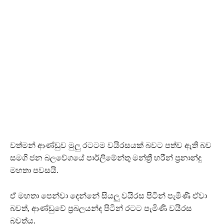
වත්මන් ආණ්ඩුව මුලු රටටම වයිරසයක් බවට පත්ව ඇති බව
සමගි ජන බලවේගයේ පාර්ලිමේන්තු මන්ත්‍රී හරීන් ප්‍රනාන්දු
මහතා පවසයි.
ඒ මහතා පෙන්වා දෙන්නේ සියලු වයිරස පිටින් පැමිණි ඒවා
බවත්, ආණ්ඩුවේ ප්‍රබලයන්ද පිටින් රටට පැමිණි වයිරස
බවත්ය.