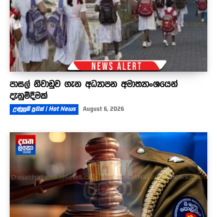
පාසල් නිවාඩුව ගැන අධ්‍යාපන අමාත්‍යාංශයෙන්
දැනුම්දීමක්
උණුසුම් පුවත් | Hot News
August 6, 2026