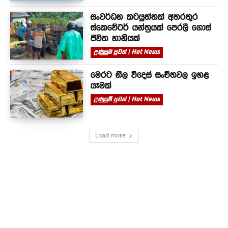
සංවර්ධන කටයුත්තක් අතරතුර
ස්කෙවේටර් යන්ත්‍රයක් පෙරලී ගොස්
ජීවිත හානියක්
උණුසුම් පුවත් | Hot News
මෙරට නිල විදෙස් සංචිතවල ඉහළ
යෑමක්
උණුසුම් පුවත් | Hot News
Load more