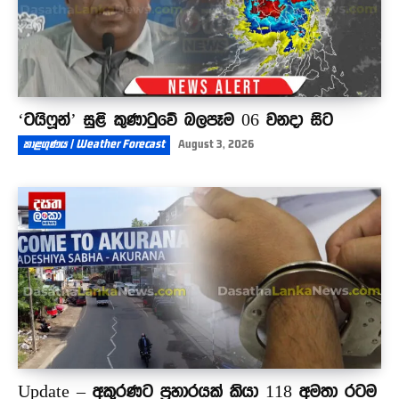
‘ටයිෆූන්’ සුළි කුණාටුවේ බලපෑම 06 වනදා සිට
කාළගුණය | Weather Forecast
August 3, 2026
Update – අකුරණට ප්‍රහාරයක් කියා 118 අමතා රටම