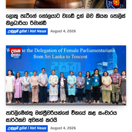
ලොකු පැටීගේ ගෝලයාට වැඩේ දුන් බව කියන පොලිස්
නිලධාරියා රිමාන්ඩ්
උණුසුම් පුවත් | Hot News
August 4, 2026
පාර්ලිමේන්තු මන්ත්‍රීවරියන්ගේ චීනයේ කළ සංචාරය
සාර්ථකව අවසන් කරයි
උණුසුම් පුවත් | Hot News
August 4, 2026