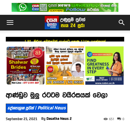
LPL කිරුළ වෙනුවෙන් ගාල්ලට ලකුණු 124ක ඉලක්කයක්
ආණ්ඩුව මුලු රටටම වයිරසයක් වෙලා
දේශපාලන පුවත් | Political News
By
Dasatha News 2
September 21, 2021
651
0