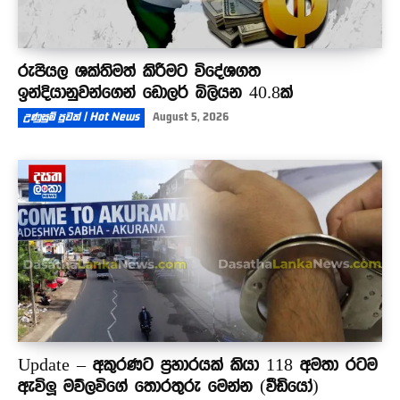
රුපියල ශක්තිමත් කිරීමට විදේශගත
ඉන්දියානුවන්ගෙන් ඩොලර් බිලියන 40.8ක්
උණුසුම් පුවත් | Hot News
August 5, 2026
Update – අකුරණට ප්‍රහාරයක් කියා 118 අමතා රටම
ඇවිලූ මව්ලවිගේ තොරතුරු මෙන්න (වීඩියෝ)