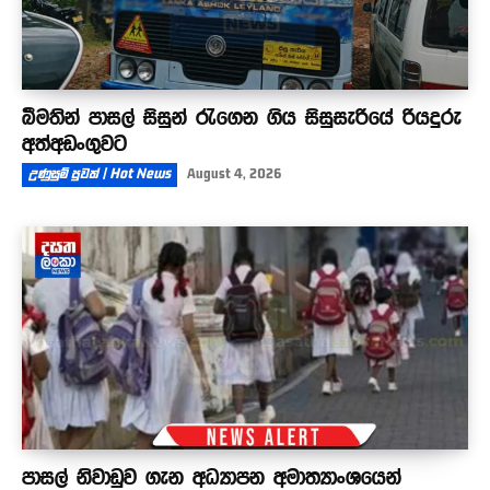
බීමතින් පාසල් සිසුන් රැගෙන ගිය සිසුසැරියේ රියදුරු
අත්අඩංගුවට
උණුසුම් පුවත් | Hot News
August 4, 2026
පාසල් නිවාඩුව ගැන අධ්‍යාපන අමාත්‍යාංශයෙන්