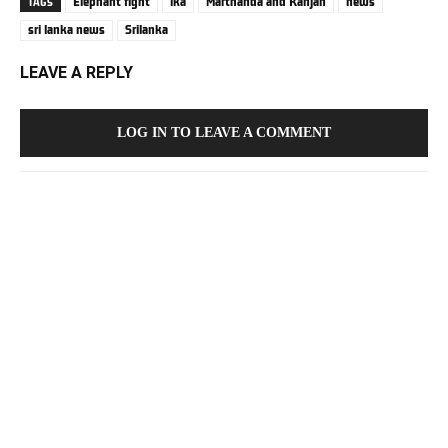
Elephant fight
lka
Marthanda and Kanjan
news
TAGS
sri lanka news
Srilanka
LEAVE A REPLY
LOG IN TO LEAVE A COMMENT