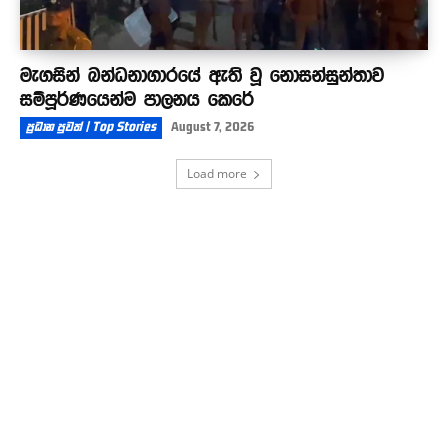
මැගසින් බන්ධනාගාරයේ ඇති වූ නොසන්සුන්තාව
සම්පූර්ණයෙන්ම පාලනය කෙරේ
ප්‍රධාන පුවත් | Top Stories
August 7, 2026
Load more