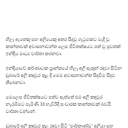
හිලෑ ඇතෙකු සහ අලියෙකු අතර සිදුවූ ගැටුමකට මැදි වූ
කාන්තාවක් අවාසනාවන්ත ලෙස ජීවිතක්ෂයට පත් වූ පුවතක්
ඉන්දීය මාධ්‍ය වාර්තා කරනවා.
ඉන්දියාවේ කර්ණාටක ප්‍රාන්තයේ හිලෑ අලි ඇතුන් රඳවා සිටින
ඩුබාරේ අලි කඳවුර තුළ දී මෙම අවාසනාවන්ත සිදුවීම සිදුව
තිබෙනවා.
මෙලෙස ජීවිතක්ෂයට පත්ව ඇත්තේ එම අලි කඳවුර
නැරඹීමට පැමිණි 33 හැවිරිදි සංචාරක කාන්තාවක් බවයි
වාර්තා වන්නේ.
ඩුබාරේ අලි කඳවුර තුළ රඳවා සිටි ‘මාර්තාණ්ඩ’ අලියා සහ