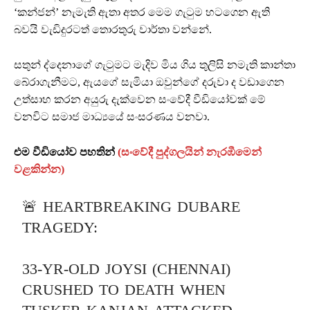
‘කන්ජන්’ නැමැති ඇතා අතර මෙම ගැටුම හටගෙන ඇති
බවයි වැඩිදුරටත් තොරතුරු වාර්තා වන්නේ.
සතුන් ද්දෙනාගේ ගැටුමට මැදිව මිය ගිය තුලිසි නමැති කාන්තා
බේරාගැනීමට, ඇයගේ සැමියා ඔවුන්ගේ දරුවා ද වඩාගෙන
උත්සාහ කරන අයුරු දැක්වෙන සංවේදී වීඩියෝවක් මේ
වනවිට සමාජ මාධ්‍යයේ සංසරණය වනවා.
එම වීඩියෝව පහතින්
(සංවේදී පුද්ගලයින් නැරඹීමෙන්
වළකින්න)
🚨 HEARTBREAKING DUBARE
TRAGEDY:
33-YR-OLD JOYSI (CHENNAI)
CRUSHED TO DEATH WHEN