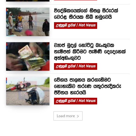
විදේශිකයෙක්ගේ නිසල සිරුරක්
වෙරළ තීරයක තිබී හමුවෙයි
උණුසුම් පුවත් | Hot News
ව්‍යාජ මුදල් නෝට්ටු බැංකුවක
තැම්පත් කිරීමට පැමිණි දෙදෙනෙක්
අත්අඩංගුවට
උණුසුම් පුවත් | Hot News
වේගය පාලනය කරගැනීමට
නොහැකිව තරුණ යතුරපැදිකරු
ජීවිතය හැරයයි
උණුසුම් පුවත් | Hot News
Load more