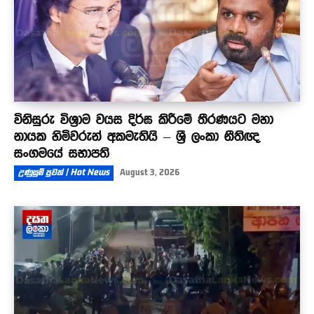
විනිසුරු විශ්‍රාම වයස දිර්ඝ කිරීමේ තීරණයට මහා
නායක හිමිවරුන් අකමැතියි – ශ්‍රී ලංකා නීතිඥ
සංගමයේ සභාපති
උණුසුම් පුවත් | Hot News
August 3, 2026