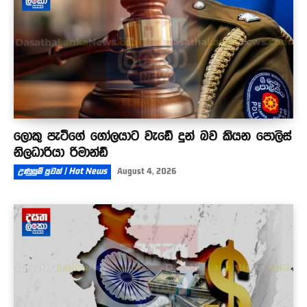
ලොකු පැටීගේ ගෝලයාට වැඩේ දුන් බව කියන පොලිස්
නිලධාරියා රිමාන්ඩ්
උණුසුම් පුවත් | Hot News
August 4, 2026