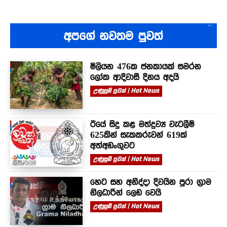
අපගේ නවතම පුවත්
මිලියන 476ක ජනකායක් සමරන
ලෝක ආදිවාසී දිනය අදයි
උණුසුම් පුවත් | Hot News
ඊයේ සිදු කළ මත්ද්‍රව්‍ය වැටලීම්
625කින් සැකකරුවන් 619ක්
අත්අඩංගුවට
උණුසුම් පුවත් | Hot News
හෙට සහ අනිද්දා දිවයින පුරා ග්‍රාම
නිලධාරින් ලෙඩ වෙයි
උණුසුම් පුවත් | Hot News