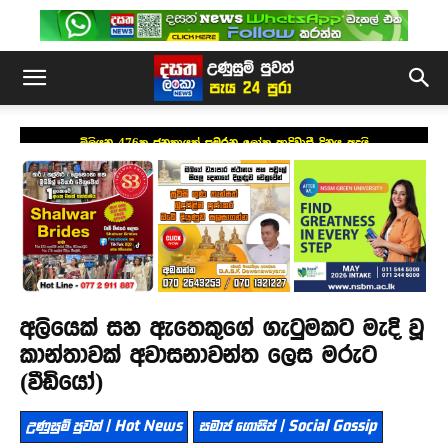
මිලියන 476ක ජනකායක් සමරන ලෝක ආදිවාසී දිනය අදයි
අලියෙක් සහ ඇතෙකුගේ ගැටුමකට මැදි වූ
කාන්තාවක් අවාසනාවන්ත ලෙස මරුට
(වීඩියෝ)
උණුසුම් පුවත් | Hot News
සමාජ ගොසිප් | Social Gossip