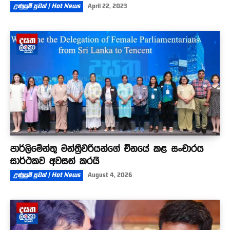
උණුසුම් පුවත් | Hot News
April 22, 2023
පාර්ලිමේන්තු මන්ත්‍රීවරියන්ගේ චීනයේ කළ සංචාරය
සාර්ථකව අවසන් කරයි
උණුසුම් පුවත් | Hot News
August 4, 2026