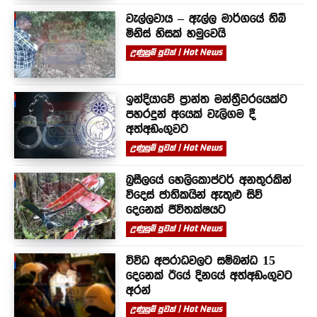
වැල්ලවාය – ඇල්ල මාර්ගයේ තිබී
මිනිස් හිසක් හමුවෙයි
උණුසුම් පුවත් | Hot News
ඉන්දියාවේ ප්‍රාන්ත මන්ත්‍රීවරයෙක්ට
පහරදුන් අයෙක් වැලිගම දී
අත්අඩංගුවට
උණුසුම් පුවත් | Hot News
බ්‍රසීලයේ හෙලිකොප්ටර් අනතුරකින්
විදෙස් ජාතිකයින් ඇතුළු සිව්
දෙනෙක් ජීවිතක්ෂයට
උණුසුම් පුවත් | Hot News
විවිධ අපරාධවලට සම්බන්ධ 15
දෙනෙක් ඊයේ දිනයේ අත්අඩංගුවට
අරන්
උණුසුම් පුවත් | Hot News