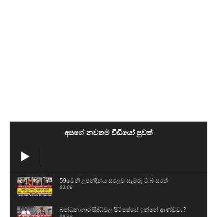
අපගේ නවතම වීඩියෝ පුවත්
59වෙනි උපන්දිනය සරලව සැමරු ටී.බී සරත්
03:06
බන්ධනාගාර සිද්ධිවල පිටිපස්සේ ඉන්නේ ආණ්ඩුව..?
08:48