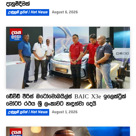
දැනුම්දීමක්
උණුසුම් පුවත් | Hot News
August 6, 2026
ඩේවිඩ් පීරිස් ඔටෝමොබයිල්ස් BAIC X3e ඉලෙක්ට්‍රික්
මෝටර් රථය ශ්‍රී ලංකාවට හඳුන්වා දෙයි
උණුසුම් පුවත් | Hot News
August 1, 2026