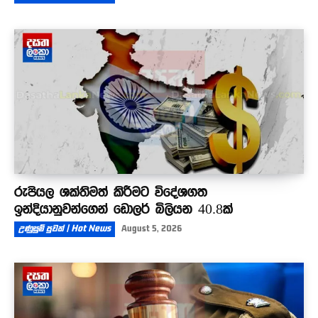
රුපියල ශක්තිමත් කිරීමට විදේශගත
ඉන්දියානුවන්ගෙන් ඩොලර් බිලියන 40.8ක්
උණුසුම් පුවත් | Hot News
August 5, 2026