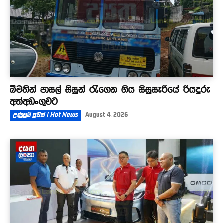
බීමතින් පාසල් සිසුන් රැගෙන ගිය සිසුසැරියේ රියදුරු
අත්අඩංගුවට
උණුසුම් පුවත් | Hot News
August 4, 2026