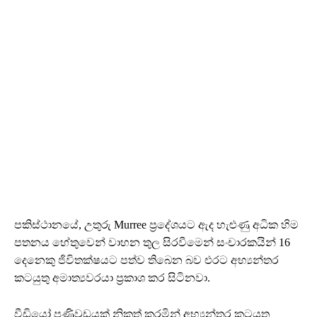
පකිස්ථානයේ, උතුරු Murree ප්‍රදේශයට ඇද හැළුණු අධික හිම
පතනය හේතුවෙන් වාහන තුල සිරවීමෙන් සංචාරකයින් 16
දෙනෙකු ජිවිතක්ෂයට පත්ව තිබෙන බව එරට අභ්‍යන්තර
කටයුතු අමාත්‍යවරයා ප්‍රකාශ කර සිටිනවා.
වීඩියෝ පණිවුඩයක් නිකුත් කරමින් අභ්‍යන්තර කටයුතු