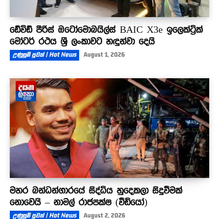
ඩේවිඩ් පීරිස් ඔටෝමොබයිල්ස් BAIC X3e ඉලෙක්ට්‍රික්
මෝටර් රථය ශ්‍රී ලංකාවට හඳුන්වා දෙයි
උණුසුම් පුවත් | Hot News
August 1, 2026
මහර බන්ධන්ගාරයේ සිද්ධිය හුදෙකලා සිදුවීමක්
නොවෙයි – නාමල් රාජපක්ෂ (වීඩියෝ)
උණුසුම් පුවත් | Hot News
August 2, 2026