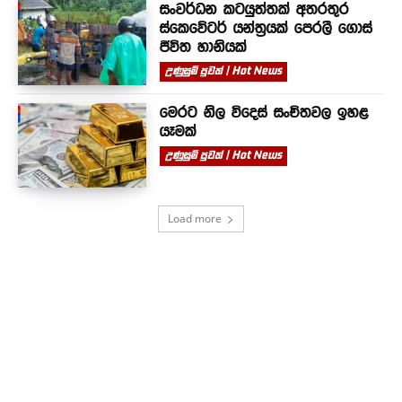
සංවර්ධන කටයුත්තක් අතරතුර
ස්කෙවේටර් යන්ත්‍රයක් පෙරලී ගොස්
ජීවිත හානියක්
උණුසුම් පුවත් | Hot News
මෙරට නිල විදෙස් සංචිතවල ඉහළ
යෑමක්
උණුසුම් පුවත් | Hot News
Load more