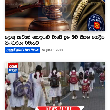
ලොකු පැටීගේ ගෝලයාට වැඩේ දුන් බව කියන පොලිස්
නිලධාරියා රිමාන්ඩ්
උණුසුම් පුවත් | Hot News
August 4, 2026