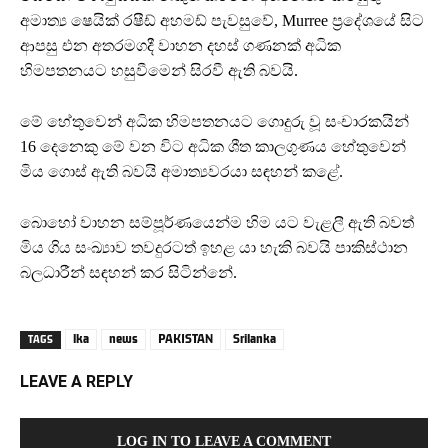
අමාත්‍ය ෂෙයික් රෂීඩ් අහමඩ් පැවසුවේ, Murree ප්‍රදේශයේ සිට
ආපසු එන අතරමගදී වාහන දහස් ගණනක් අධික
හිමපතනයට හසුවීමෙන් සිරවී ඇති බවයි.
මේ හේතුවෙන් අධික හිමපතනයට ගොදුරු වූ සංචාරකයින්
16 දෙනෙකු මේ වන විට අධික ශීත කාලගුණය හේතුවෙන්
මිය ගොස් ඇති බවයි අමාත්‍යවරයා සඳහන් කළේ.
බොහෝ වාහන සම්පූර්ණයෙන්ම හිම යට වැළලී ඇති බවත්
මිය ගිය සංඛ්‍යාව තවදුරටත් ඉහළ යා හැකි බවයි පාකිස්ථාන
බලධාරීන් සඳහන් කර සිටින්නේ.
lka
news
PAKISTAN
Srilanka
TAGS
LEAVE A REPLY
LOG IN TO LEAVE A COMMENT