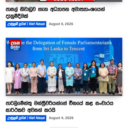
පාසල් නිවාඩුව ගැන අධ්‍යාපන අමාත්‍යාංශයෙන්
දැනුම්දීමක්
උණුසුම් පුවත් | Hot News
August 6, 2026
පාර්ලිමේන්තු මන්ත්‍රීවරියන්ගේ චීනයේ කළ සංචාරය
සාර්ථකව අවසන් කරයි
උණුසුම් පුවත් | Hot News
August 4, 2026