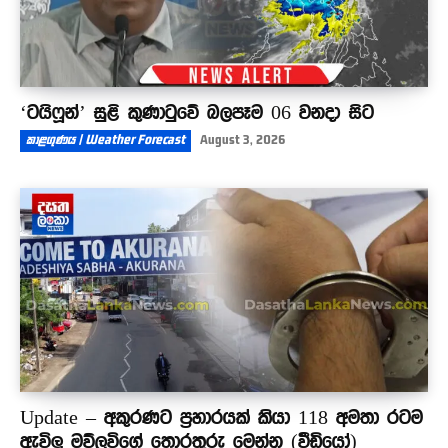
‘ටයිෆූන්’ සුළි කුණාටුවේ බලපෑම 06 වනදා සිට
කාළගුණය | Weather Forecast
August 3, 2026
Update – අකුරණට ප්‍රහාරයක් කියා 118 අමතා රටම
ඇවිලූ මව්ලවිගේ තොරතුරු මෙන්න (වීඩියෝ)