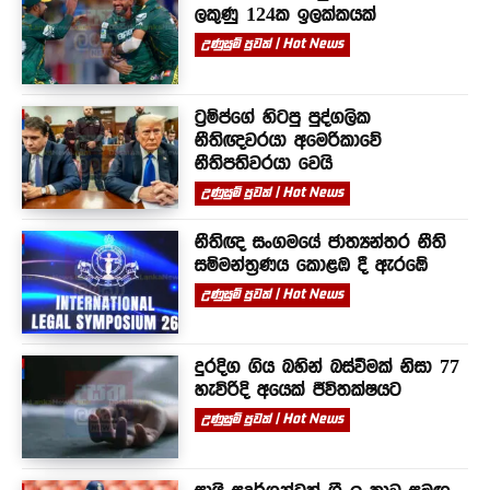
ලකුණු 124ක ඉලක්කයක්
උණුසුම් පුවත් | Hot News
ට්‍රම්ප්ගේ හිටපු පුද්ගලික
නීතිඥවරයා අමෙරිකාවේ
නීතිපතිවරයා වෙයි
උණුසුම් පුවත් | Hot News
නීතිඥ සංගමයේ ජාත්‍යන්තර නීති
සම්මන්ත්‍රණය කොළඹ දී ඇරඹේ
උණුසුම් පුවත් | Hot News
දුරදිග ගිය බහින් බස්වීමක් නිසා 77
හැවිරිදි අයෙක් ජීවිතක්ෂයට
උණුසුම් පුවත් | Hot News