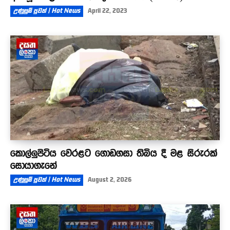
උණුසුම් පුවත් | Hot News
April 22, 2023
කොල්ලුපිටිය වෙරළට ගොඩගසා තිබිය දී මළ සිරුරක්
සොයාගැනේ
උණුසුම් පුවත් | Hot News
August 2, 2026