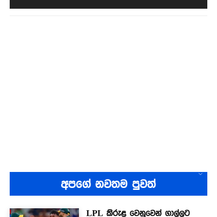
අපගේ නවතම පුවත්
LPL කිරුළ වෙනුවෙන් ගාල්ලට