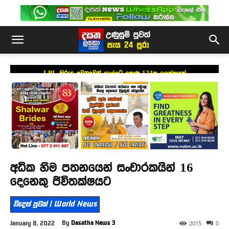
LPL කිරුළ වෙනුවෙන් ගාල්ලට ලකුණු 124ක ඉලක්කයක්
අධික හිම පතනයෙන් සංචාරකයින් 16
දෙනෙකු ජිවිතක්ෂයට
විදෙස් පුවත් | World News
By
Dasatha News 3
January 8, 2022
2015
0