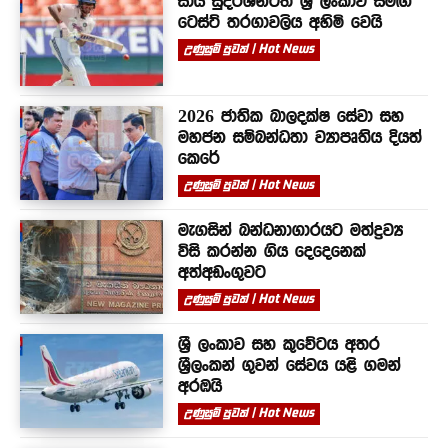
සායි සුදර්ශන්ටත් ශ්‍රී ලංකාව සමඟ
ටෙස්ට් තරගාවලිය අහිමි වෙයි
උණුසුම් පුවත් | Hot News
2026 ජාතික බාලදක්ෂ සේවා සහ
මහජන සම්බන්ධතා ව්‍යාපෘතිය දියත්
කෙරේ
උණුසුම් පුවත් | Hot News
මැගසින් බන්ධනාගාරයට මත්ද්‍රව්‍ය
විසි කරන්න ගිය දෙදෙනෙක්
අත්අඩංගුවට
උණුසුම් පුවත් | Hot News
ශ්‍රී ලංකාව සහ කුවේටය අතර
ශ්‍රීලංකන් ගුවන් සේවය යළි ගමන්
අරඹයි
උණුසුම් පුවත් | Hot News