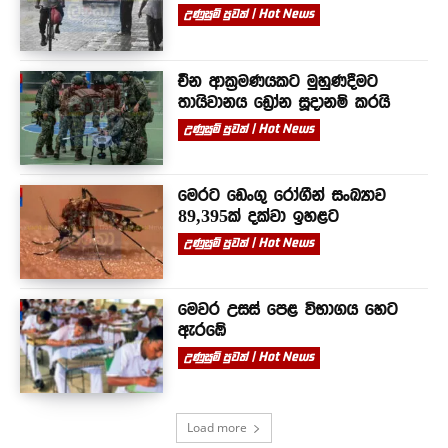
උණුසුම් පුවත් | Hot News
චීන ආක්‍රමණයකට මුහුණදීමට
තායිවානය ඩ්‍රෝන සූදානම් කරයි
උණුසුම් පුවත් | Hot News
මෙරට ඩෙංගු රෝගීන් සංඛ්‍යාව
89,395ක් දක්වා ඉහළට
උණුසුම් පුවත් | Hot News
මෙවර උසස් පෙළ විභාගය හෙට
ඇරඹේ
උණුසුම් පුවත් | Hot News
Load more