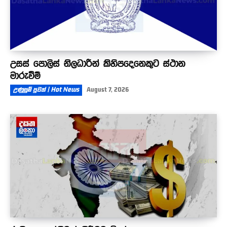
උසස් පොලිස් නිලධාරීන් කිහිපදෙනෙකුට ස්ථාන
මාරුවීම්
උණුසුම් පුවත් | Hot News
August 7, 2026