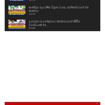
ආණ්ඩුව පැය 24ම විශ්‍රාම වයස, මන්තරේ වගේ ජප
කරනවා
12:15
ව්‍යවස්ථා සංශෝදනයට ජනතාවගෙන් කිසිම
විරෝධයක් නෑ
07:00
ලොකු බරකින් නිදහස් වුණා - දැන් ගිහින් O/Lවලට
පාඩම් කරනවා
02:02
ලක්මාලි නංගි.. ඔයාලා රිපෝර්ට් එක කියෙව්වා ද..?
10:17
ආණ්ඩුවට විරුද්ධව සජබයේ පිරිසක් පාරට බහී
02:50
පොහොට්ටුවේ ප්‍රබලයෙක් සර්වජන බලයට එයි
05:26
රුවන්වැල්ලට ගිය සජිත්ට කාන්තාවන්ගෙන් සුපිරි
පිළිගැනීමක්
01:39