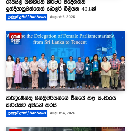
රුපියල ශක්තිමත් කිරීමට විදේශගත
ඉන්දියානුවන්ගෙන් ඩොලර් බිලියන 40.8ක්
උණුසුම් පුවත් | Hot News
August 5, 2026
පාර්ලිමේන්තු මන්ත්‍රීවරියන්ගේ චීනයේ කළ සංචාරය
සාර්ථකව අවසන් කරයි
උණුසුම් පුවත් | Hot News
August 4, 2026