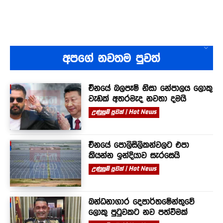
අපගේ නවතම පුවත්
චීනයේ බලපෑම් නිසා නේපාලය ලොකු
වැඩක් අතරමැද නවතා දමයි
උණුසුම් පුවත් | Hot News
චීනයේ පොලිසිලිකන්වලට එපා
කියන්න ඉන්දියාව සැරසෙයි
උණුසුම් පුවත් | Hot News
බන්ධනාගාර දෙපාර්තමේන්තුවේ
ලොකු පුටුවකට නව පත්වීමක්