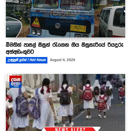
බීමතින් පාසල් සිසුන් රැගෙන ගිය සිසුසැරියේ රියදුරු
අත්අඩංගුවට
උණුසුම් පුවත් | Hot News
August 4, 2026