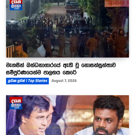
මැගසින් බන්ධනාගාරයේ ඇති වූ නොසන්සුන්තාව
සම්පූර්ණයෙන්ම පාලනය කෙරේ
ප්‍රධාන පුවත් | Top Stories
August 7, 2026