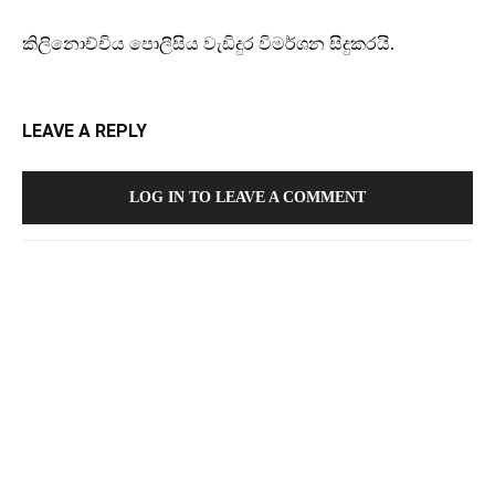
කිලිනොච්චිය පොලීසිය වැඩිදුර විමර්ශන සිදුකරයි.
LEAVE A REPLY
LOG IN TO LEAVE A COMMENT