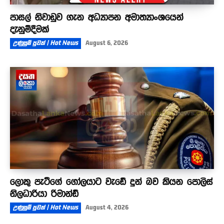
පාසල් නිවාඩුව ගැන අධ්‍යාපන අමාත්‍යාංශයෙන්
දැනුම්දීමක්
උණුසුම් පුවත් | Hot News
August 6, 2026
ලොකු පැටීගේ ගෝලයාට වැඩේ දුන් බව කියන පොලිස්
නිලධාරියා රිමාන්ඩ්
උණුසුම් පුවත් | Hot News
August 4, 2026