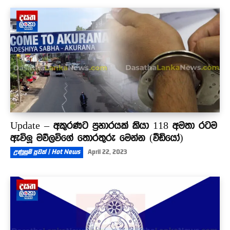
Update – අකුරණට ප්‍රහාරයක් කියා 118 අමතා රටම
ඇවිලූ මව්ලවිගේ තොරතුරු මෙන්න (වීඩියෝ)
උණුසුම් පුවත් | Hot News
April 22, 2023