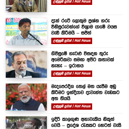
උණුසුම් පුවත් | Hot News
දැන් රටේ ලොකුම ප්‍රශ්න ගරු
විනිසුරුවන්ගේ විශ්‍රාම යාමේ වයස
වැඩි කිරීමයි – සජිත්
උණුසුම් පුවත් | Hot News
ගිවිසුමේ ගැටළු විසඳන තුරු
අමෙරිකවා සමඟ අපිට කතාවක්
නැහැ – ඉරානය
උණුසුම් පුවත් | Hot News
මැදපෙරදිග තෙල් මත යැපීම අඩු
කිරීමට ඉන්දියාව දැවැන්ත වැඩකට
අත තියයි
උණුසුම් පුවත් | Hot News
ඉදිරි කාලගුණ අනාවැකිය නිකුත්
වෙයි – ප්‍රදේශ රැසකට හෙටත් වැසි