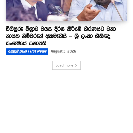
විනිසුරු විශ්‍රාම වයස දිර්ඝ කිරීමේ තීරණයට මහා
නායක හිමිවරුන් අකමැතියි – ශ්‍රී ලංකා නීතිඥ
සංගමයේ සභාපති
උණුසුම් පුවත් | Hot News
August 3, 2026
Load more