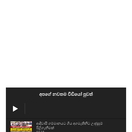
අපගේ නවතම වීඩියෝ පුවත්
ආදිවාසී ගම්මානයට ගිය අගමැතිනිට උණුසුම්
පිළිගැනීමක්
03:18