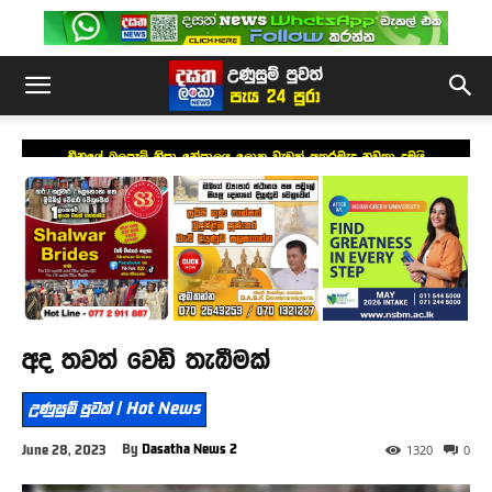
චීනයේ බලපෑම් නිසා නේපාලය ලොකු වැඩක් අතරමැද නවතා දමයි
අද තවත් වෙඩි තැබීමක්
උණුසුම් පුවත් | Hot News
By
Dasatha News 2
June 28, 2023
1320
0