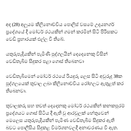
අද (28) අලුයම කිලිනොච්චිය පොලිස් වසමේ උදයනගර්
ප්‍රදේශයේ දී මෝටර් රථයකින් ගමන් කරමින් සිටි පිරිසකට
වෙඩි ප්‍රහාරයක් එල්ල වී තිබේ.
යතුරුපැදියකින් පැමිණි පුද්ගලයින් දෙදෙනෙකු විසින්
වෙඩිතැබීම සිදුකර පළා ගොස් තිබෙනවා
වෙඩිතැබීමෙන් මෝටර් රථයේ රියදුරු ලෙස සිටි අවුරුදු 38ක
පුද්ගලයෙක් තුවාල ලබා කිලිනොච්චිය රෝහලට ඇතුළත් කර
තිබෙනවා.
තුවාලකරු සහ තවත් දෙදෙනකු මෝටර් රථයකින් කනකපුරම්
ප්‍රදේශයට ගොස් සිටිය දී ඇති වු ආරවුලක් හේතුවෙන්
මෙලෙස යතුරුපැදියකින් පැමිණ වෙඩිතැබීම සිදුකර ඇති
බවට පොලීසිය සිදුකළ විමර්ශනවලදී අනාවරණය වී ඇත.