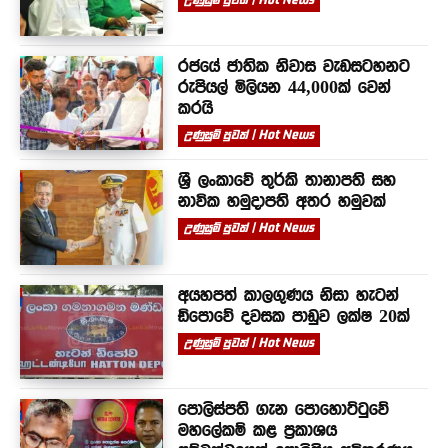
රජයේ ජාතික නිවාස වැඩසටහනට
රුපියල් මිලියන 44,000ක් වෙන්
කරයි
උණුසුම් පුවත් | Hot News
ශ්‍රී ලංකාවේ තුර්කි තානාපති සහ
නාවික හමුදාපති අතර හමුවක්
උණුසුම් පුවත් | Hot News
අයහපත් කාලගුණය නිසා හැටන්
ඩිපොවේ දවසක පාඩුව ලක්ෂ 20ක්
උණුසුම් පුවත් | Hot News
පොලිස්පති ගැන පොහොට්ටුවේ
මහලේකම් කළ ප්‍රකාශය