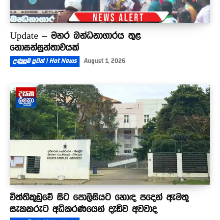
Update – මහර බන්ධනාගාරය තුළ
නොසන්සුන්තාවයක්
උණුසුම් පුවත් | Hot News
August 1, 2026
විත්තිකූඩුවේ සිට පොලිසියට හොඳ පදෙන් ඇමතූ
සැකකරුට අධිකරණයෙන් දැඩිව අවවාද