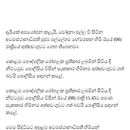
දැරියක් අපයෝජන කළැයි, චෝදනා එල්ල වී සිටින
අටමස්ථානාධිපති පූජ්‍ය පල්ලේගම හේමරතන හිමි ඊයේ (08)
රාත්‍රියේ අත්අඩංගුවට ගෙන තිබෙනවා.
කොළඹ පෞද්ගලික රෝහලක ප්‍රතිකාර ලබමින් සිටිය දී
නිට්ටඹුව පොලිසිය විසින් සැකකාර හිමිනම අත්අඩංගුවට ගත්
බවයි පොලිසිය සඳහන් කළේ.
කොළඹ පෞද්ගලික රෝහලක ප්‍රතිකාර ලබමින් සිටිය දී
නිට්ටඹුව පොලිසිය විසින් ඊයේ (08) රාත්‍රි 11.45ට පමණ
සැකකාර හිමිනම අත්අඩංගුවට ගත් බවයි පොලිසිය සඳහන්
කළේ.
මෙම සිද්ධියට අදාළව අටමස්ථානාධිපති හිමියන්