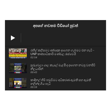
අපගේ නවතම වීඩියෝ පුවත්
රනිල් කලිසමට අත්දෙක දාගෙන ගැම්මට එන හැටි -
UNP කෘත්‍යාධිකාරි මණ්ඩල රැස්වෙයි
02:54
සූරුවෙලා යාල කැලේ මැද සිංදු දාගෙන නටපු වනජීවී
නිලධාරින්
00:43
කාදිනල් හිමි හමුවීමට අධිකරණ ඇමති සහ ඇමති
නලින්ද ගිය හැටි
00:59
අපේ ජනාධිපතිතුමාගේ ආර්යාව බිම ඉඳගෙන බණ
අහන හැටි
00:40
පොහොට්ටුවේ සාගරට වැඩ වරදියි ? ප්‍රකාශයේ