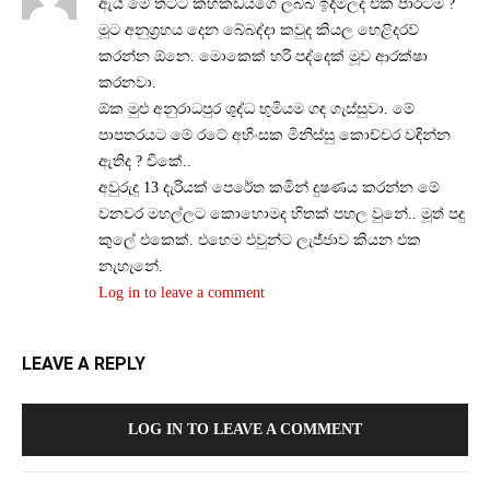
ඇයි මේ තට්ට කහකඩයගෙ ලබ්බ ඉදිමිලද එක පාරටම ?
මූට අනුග්‍රහය දෙන බේබද්දා කවුද කියල හෙළිදරව්
කරන්න ඕනෙ. මොකෙක් හරි පද්දෙක් මූව ආරක්ෂා
කරනවා.
ඕක මුළු අනුරාධපුර ශුද්ධ භුමියම ගඳ ගැස්සුවා. මේ
පාපතරයට මේ රටේ අහිංසක මිනිස්සු කොච්චර වඳින්න
ඇතිද ? චිකේ..
අවුරුදු 13 දැරියක් පෙරේත කමින් දුෂණය කරන්න මේ
වනචර මහල්ලට කොහොමද හිතක් පහල වුනේ.. මූත් පදු
කුලේ එකෙක්. එහෙම එවුන්ට ලැජ්ජාව කියන එක
නැහැනේ.
Log in to leave a comment
LEAVE A REPLY
LOG IN TO LEAVE A COMMENT