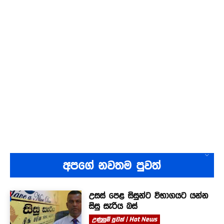
අපගේ නවතම පුවත්
උසස් පෙළ සිසුන්ට විභාගයට යන්න
සිසු සැරිය බස්
උණුසුම් පුවත් | Hot News