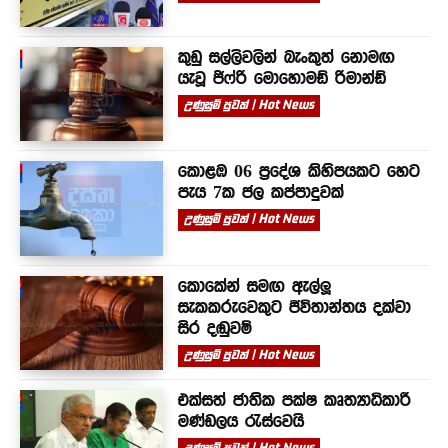
කුඩු සල්ලිවලින් බැංකුත් නොමඟ
යැවූ ජිෆ්රි මොහොමඩ් රිමාන්ඩ්
උණුසුම් පුවත් | Hot News
කොළඹ 06 ප්‍රදේශ කිහිපයකට හෙට
පැය 7ක ජල කප්පාදුවක්
උණුසුම් පුවත් | Hot News
කොකේන් සමඟ ඇල්ලූ
සැකකරුවෙකුට ජීවිතාන්තය දක්වා
සිර දඬුවම්
උණුසුම් පුවත් | Hot News
එක්සත් ජාතික පක්ෂ කෘත්‍යාධිකාරී
මණ්ඩලය රැස්වෙයි
උණුසුම් පුවත් | Hot News