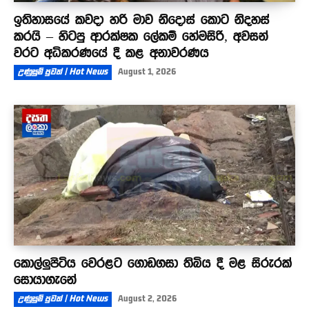
ඉතිහාසයේ කවදා හරි මාව නිදොස් කොට නිදහස්
කරයි – හිටපු ආරක්ෂක ලේකම් හේමසිරි, අවසන්
වරට අධිකරණයේ දී කළ අනාවරණය
උණුසුම් පුවත් | Hot News
August 1, 2026
කොල්ලුපිටිය වෙරළට ගොඩගසා තිබිය දී මළ සිරුරක්
සොයාගැනේ
උණුසුම් පුවත් | Hot News
August 2, 2026