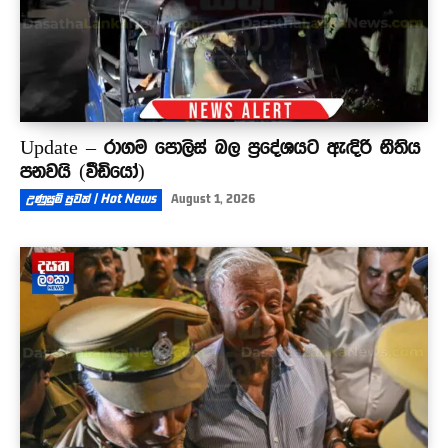
Update – රාගම පොලිස් බල ප්‍රදේශයට ඇඳිරි නීතිය
පනවයි (වීඩියෝ)
උණුසුම් පුවත් | Hot News
August 1, 2026