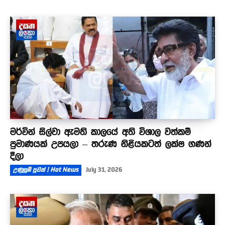
මර්වින් සිල්වා ඇමති කාලයේ අති විශාල වත්කම්
ප්‍රමාණයක් උපයලා – තරුණ නිළියකටත් ලක්ෂ ගණන්
දීලා
උණුසුම් පුවත් | Hot News
July 31, 2026