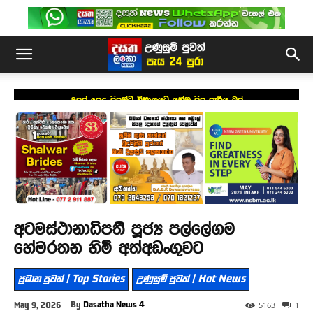
උසස් පෙළ සිසුන්ට විභාගයට යන්න සිසු සැරිය බස්
අටමස්ථානාධිපති පූජ්‍ය පල්ලේගම
හේමරතන හිමි අත්අඩංගුවට
ප්‍රධාන පුවත් | Top Stories
උණුසුම් පුවත් | Hot News
By
Dasatha News 4
May 9, 2026
5163
1