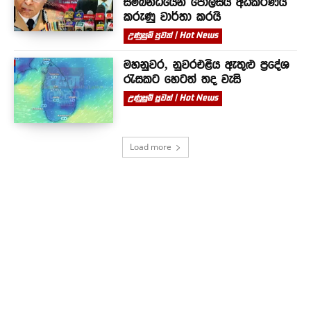
සම්බන්ධයෙන් පොලිසිය අධිකරණය
කරුණු වාර්තා කරයි
උණුසුම් පුවත් | Hot News
මහනුවර, නුවරඑළිය ඇතුළු ප්‍රදේශ
රැසකට හෙටත් තද වැසි
උණුසුම් පුවත් | Hot News
Load more