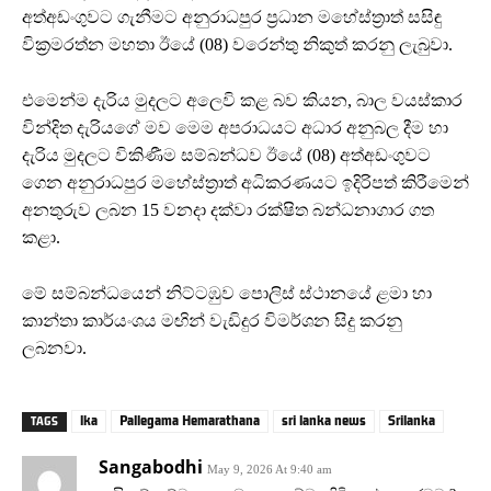
අත්අඩංගුවට ගැනීමට අනුරාධපුර ප්‍රධාන මහේස්ත්‍රාත් සසිඳු
වික්‍රමරත්න මහතා ඊයේ (08) වරෙන්තු නිකුත් කරනු ලැබුවා.
එමෙන්ම දැරිය මුදලට අලෙවි කළ බව කියන, බාල වයස්කාර
වින්දිත දැරියගේ මව මෙම අපරාධයට අධාර අනුබල දීම හා
දැරිය මුදලට විකිණීම සම්බන්ධව ඊයේ (08) අත්අඩංගුවට
ගෙන අනුරාධපුර මහේස්ත්‍රාත් අධිකරණයට ඉදිරිපත් කිරීමෙන්
අනතුරුව ලබන 15 වනදා දක්වා රක්ෂිත බන්ධනාගාර ගත
කළා.
මේ සම්බන්ධයෙන් නිට්ටඹුව පොලිස් ස්ථානයේ ළමා හා
කාන්තා කාර්යංශය මඟින් වැඩිදුර විමර්ශන සිදු කරනු
ලබනවා.
lka
Pallegama Hemarathana
sri lanka news
Srilanka
TAGS
Sangabodhi
May 9, 2026 At 9:40 am