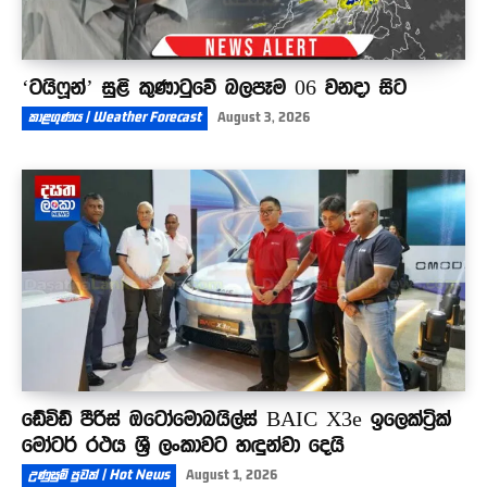
‘ටයිෆූන්’ සුළි කුණාටුවේ බලපෑම 06 වනදා සිට
කාළගුණය | Weather Forecast
August 3, 2026
ඩේවිඩ් පීරිස් ඔටෝමොබයිල්ස් BAIC X3e ඉලෙක්ට්‍රික්
මෝටර් රථය ශ්‍රී ලංකාවට හඳුන්වා දෙයි
උණුසුම් පුවත් | Hot News
August 1, 2026