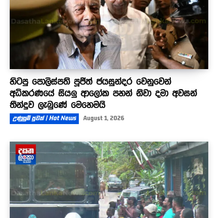
හිටපු පොලිස්පති පූජිත් ජයසුන්දර වෙනුවෙන්
අධිකරණයේ සියලු ආලෝක පහන් නිවා දමා අවසන්
තීන්දුව ලැබුණේ මෙහෙමයි
උණුසුම් පුවත් | Hot News
August 1, 2026