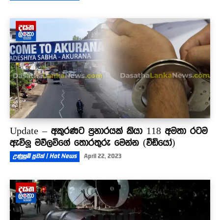
Update – අකුරණට ප්‍රහාරයක් කියා 118 අමතා රටම
ඇවිලූ මව්ලවිගේ තොරතුරු මෙන්න (වීඩියෝ)
උණුසුම් පුවත් | Hot News
April 22, 2023