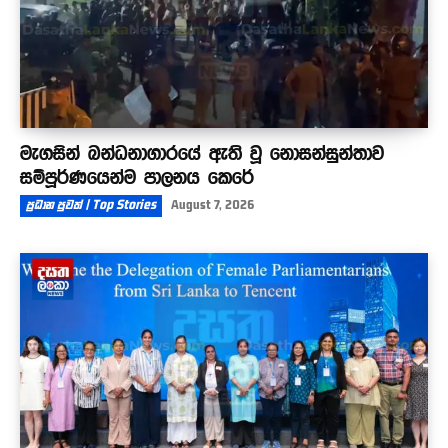
මැගසින් බන්ධනාගාරයේ ඇති වූ නොසන්සුන්තාව
සම්පූර්ණයෙන්ම පාලනය කෙරේ
ප්‍රධාන පුවත් | Top Stories
August 7, 2026