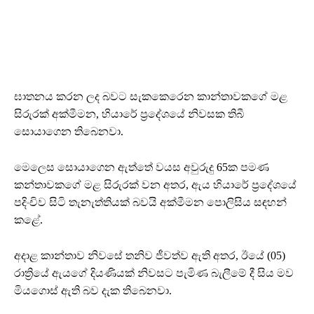
ඝාතනය කරන ලද බවට සැකකෙරෙන කාන්තාවකගේ මළ
සිරුරක් අක්මීමන, හියාරේ ප්‍රදේශයේ නිවසක තිබී
සොයාගෙන තිබෙනවා.
මෙලෙස සොයාගෙන ඇත්තේ වයස අවුරුදු 65ක පමණ
කන්තාවකගේ මළ සිරුරක් වන අතර, ඇය හියාරේ ප්‍රදේශයේ
පදිංචිව සිටි තැනැත්තියක් බවයි අක්මීමන පොලිසිය සඳහන්
කළේ.
අදාළ කාන්තාව නිවසේ තනිව ජීවත්ව ඇති අතර, ඊයේ (05)
රාත්‍රියේ ඇයගේ දියණියක් නිවසට පැමිණ බැලීමේ දී සිය මව
මියගොස් ඇති බව දැක තිබෙනවා.