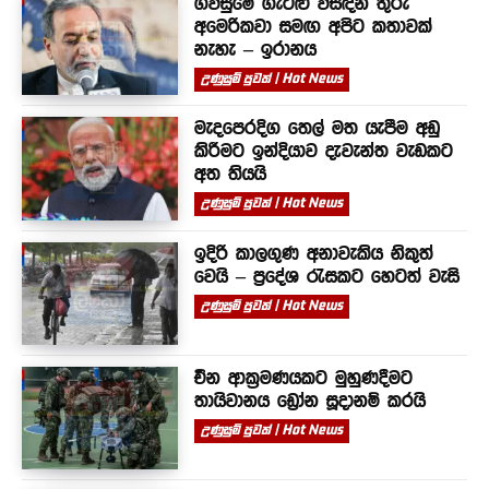
ගිවිසුමේ ගැටළු විසඳන තුරු
අමෙරිකවා සමඟ අපිට කතාවක්
නැහැ – ඉරානය
උණුසුම් පුවත් | Hot News
මැදපෙරදිග තෙල් මත යැපීම අඩු
කිරීමට ඉන්දියාව දැවැන්ත වැඩකට
අත තියයි
උණුසුම් පුවත් | Hot News
ඉදිරි කාලගුණ අනාවැකිය නිකුත්
වෙයි – ප්‍රදේශ රැසකට හෙටත් වැසි
උණුසුම් පුවත් | Hot News
චීන ආක්‍රමණයකට මුහුණදීමට
තායිවානය ඩ්‍රෝන සූදානම් කරයි
උණුසුම් පුවත් | Hot News