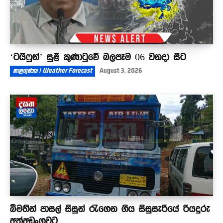
‘ටයිෆූන්’ සුළි කුණාටුවේ බලපෑම 06 වනදා සිට
කාළගුණය | Weather Forecast
August 3, 2026
බීමතින් පාසල් සිසුන් රැගෙන ගිය සිසුසැරියේ රියදුරු
අත්අඩංගුවට