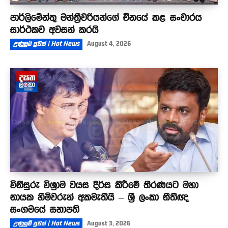
පාර්ලිමේන්තු මන්ත්‍රීවරියන්ගේ චීනයේ කළ සංචාරය
සාර්ථකව අවසන් කරයි
උණුසුම් පුවත් | Hot News
August 4, 2026
විනිසුරු විශ්‍රාම වයස දිර්ඝ කිරීමේ තීරණයට මහා
නායක හිමිවරුන් අකමැතියි – ශ්‍රී ලංකා නීතිඥ
සංගමයේ සභාපති
උණුසුම් පුවත් | Hot News
August 3, 2026