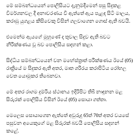
මේ සම්බන්ධයෙන් පොලිසියට දැනුම්දීමෙන් පසු සිදුකළ
විමර්ශනවල දී අනාවරණය වී ඇත්තේ ඇය පැළඳ සිටි මාලය,
කරාඹු යුගළය කිසිවෙකු විසින් ගලවාගෙන ගොස් ඇති බවයි.
එමෙන්ම ඇයගේ මුහුණේ ද තුවාල සිදුව ඇති බවට
නිරීක්ෂණය වූ බව පොලිසිය සඳහන් කළා.
සිද්ධිය සම්බන්ධයෙන් වන මහේස්ත්‍රාත් පරීක්ෂණය ඊයේ (05)
රාත්‍රියේ ම සිදුකර ඇති අතර, මෘත ශරීරය කරාපිටිය රෝහල
වෙත යොමුකර තිබෙනවා.
මේ අතර රාගම දුම්රිය ස්ථානය ඉදිරිපිට තිබී නාඳුනන මළ
සිරුරක් පොලිසිය විසින් ඊයේ (05) සොයා ගත්තා.
මෙලෙස සොයාගෙන ඇත්තේ අවුරුදු 65ත් 70ත් අතර වයසේ
පසුවන අයෙකුගේ මළ සිරුරක් බවයි පොලිසිය සඳහන්
කළේ.