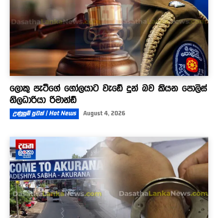
ලොකු පැටීගේ ගෝලයාට වැඩේ දුන් බව කියන පොලිස්
නිලධාරියා රිමාන්ඩ්
උණුසුම් පුවත් | Hot News
August 4, 2026