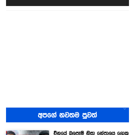
අපගේ නවතම පුවත්
චීනයේ බලපෑම් නිසා නේපාලය ලොකු