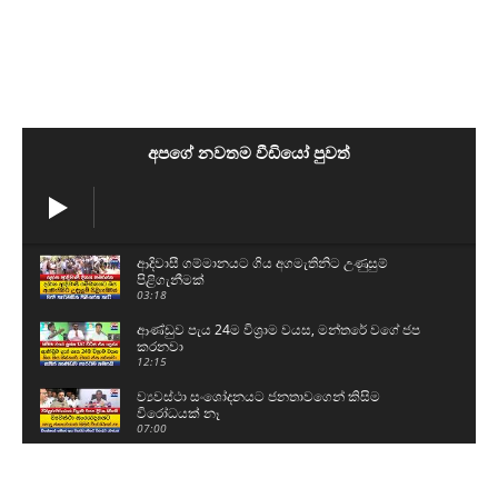
අපගේ නවතම වීඩියෝ පුවත්
ආදිවාසී ගම්මානයට ගිය අගමැතිනිට උණුසුම්
පිළිගැනීමක්
03:18
ආණ්ඩුව පැය 24ම විශ්‍රාම වයස, මන්තරේ වගේ ජප
කරනවා
12:15
ව්‍යවස්ථා සංශෝදනයට ජනතාවගෙන් කිසිම
විරෝධයක් නෑ
07:00
ලොකු බරකින් නිදහස් වුණා - දැන් ගිහින් O/Lවලට
පාඩම් කරනවා
02:02