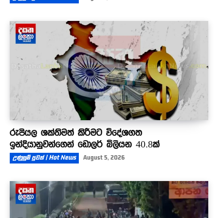
රුපියල ශක්තිමත් කිරීමට විදේශගත
ඉන්දියානුවන්ගෙන් ඩොලර් බිලියන 40.8ක්
උණුසුම් පුවත් | Hot News
August 5, 2026