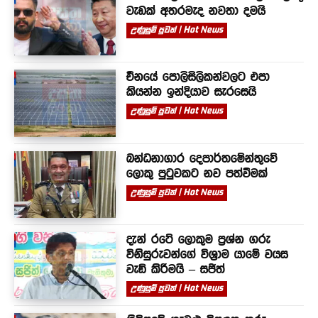
වැඩක් අතරමැද නවතා දමයි
උණුසුම් පුවත් | Hot News
චීනයේ පොලිසිලිකන්වලට එපා
කියන්න ඉන්දියාව සැරසෙයි
උණුසුම් පුවත් | Hot News
බන්ධනාගාර දෙපාර්තමේන්තුවේ
ලොකු පුටුවකට නව පත්වීමක්
උණුසුම් පුවත් | Hot News
දැන් රටේ ලොකුම ප්‍රශ්න ගරු
විනිසුරුවන්ගේ විශ්‍රාම යාමේ වයස
වැඩි කිරීමයි – සජිත්
උණුසුම් පුවත් | Hot News