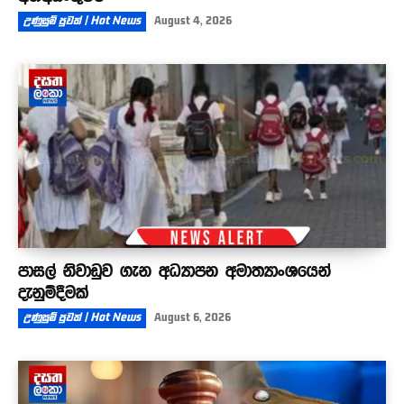
උණුසුම් පුවත් | Hot News
August 4, 2026
පාසල් නිවාඩුව ගැන අධ්‍යාපන අමාත්‍යාංශයෙන්
දැනුම්දීමක්
උණුසුම් පුවත් | Hot News
August 6, 2026