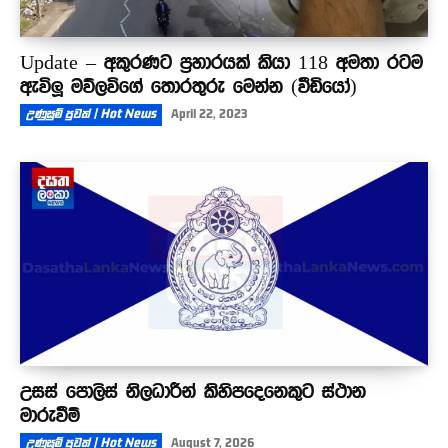
Update – අකුරණට ප්‍රහාරයක් කියා 118 අමතා රටම
ඇවිලූ මව්ලවිගේ තොරතුරු මෙන්න (වීඩියෝ)
උණුසුම් පුවත් | Hot News
April 22, 2023
උසස් පොලිස් නිලධාරීන් කිහිපදෙනෙකුට ස්ථාන
මාරුවීම්
උණුසුම් පුවත් | Hot News
August 7, 2026