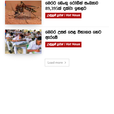
මෙරට ඩෙංගු රෝගීන් සංඛ්‍යාව
89,395ක් දක්වා ඉහළට
උණුසුම් පුවත් | Hot News
මෙවර උසස් පෙළ විභාගය හෙට
ඇරඹේ
උණුසුම් පුවත් | Hot News
Load more