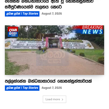
මැගසින් බන්ධනාගාරයේ ඇති වූ නොසන්සුන්තාව
සම්පූර්ණයෙන්ම පාලනය කෙරේ
ප්‍රධාන පුවත් | Top Stories
August 7, 2026
පල්ලන්සේන බන්ධනාගාරයේ නොසන්සුන්තාවයක්
ප්‍රධාන පුවත් | Top Stories
August 7, 2026
Load more