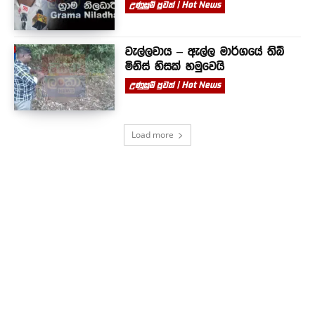
උණුසුම් පුවත් | Hot News
වැල්ලවාය – ඇල්ල මාර්ගයේ තිබී
මිනිස් හිසක් හමුවෙයි
උණුසුම් පුවත් | Hot News
Load more