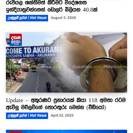
රුපියල ශක්තිමත් කිරීමට විදේශගත
ඉන්දියානුවන්ගෙන් ඩොලර් බිලියන 40.8ක්
උණුසුම් පුවත් | Hot News
August 5, 2026
Update – අකුරණට ප්‍රහාරයක් කියා 118 අමතා රටම
ඇවිලූ මව්ලවිගේ තොරතුරු මෙන්න (වීඩියෝ)
උණුසුම් පුවත් | Hot News
April 22, 2023