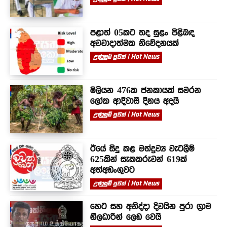
පළාත් 05කට තද සුළං පිළිබඳ
අවවාදාත්මක නිවේදනයක්
උණුසුම් පුවත් | Hot News
මිලියන 476ක ජනකායක් සමරන
ලෝක ආදිවාසී දිනය අදයි
උණුසුම් පුවත් | Hot News
ඊයේ සිදු කළ මත්ද්‍රව්‍ය වැටලීම්
625කින් සැකකරුවන් 619ක්
අත්අඩංගුවට
උණුසුම් පුවත් | Hot News
හෙට සහ අනිද්දා දිවයින පුරා ග්‍රාම
නිලධාරින් ලෙඩ වෙයි