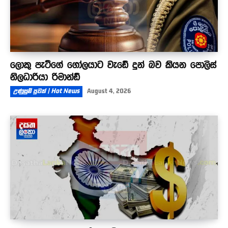
ලොකු පැටීගේ ගෝලයාට වැඩේ දුන් බව කියන පොලිස්
නිලධාරියා රිමාන්ඩ්
උණුසුම් පුවත් | Hot News
August 4, 2026