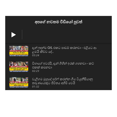
අපගේ නවතම වීඩියෝ පුවත්
දැන් ඉඳන්ම O/L එකට පාඩම් කරනවා - එළියට ආ
ළමයි කිව්ව දේ..
03:24
විභාගේ ඉවරයි, දැන් ගිහින් ඉරක් ගහනවා - කට්
එකක් කපනවා
02:23
වැලිගම මුහුදේ සර්ෆ් කරන්න ගිය ටියුනීසියානු
තරුණයෙකුට ජීවිතය අහිමි වෙයි
01:32
ශිෂ්‍යත්ව විභාගය ලියන්න කළින් පොඩ්ඩෝ කියපු
කතා
01:59
නව යුද හමුදාපති ශ්‍රී මහා බෝධිය සහ රුවන්වැලි මහා
සෑය වැඳ පුදාගනී