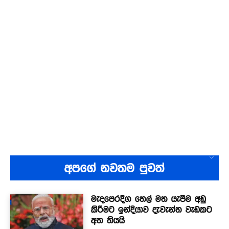
අපගේ නවතම පුවත්
මැදපෙරදිග තෙල් මත යැපීම අඩු
කිරීමට ඉන්දියාව දැවැන්ත වැඩකට
අත තියයි