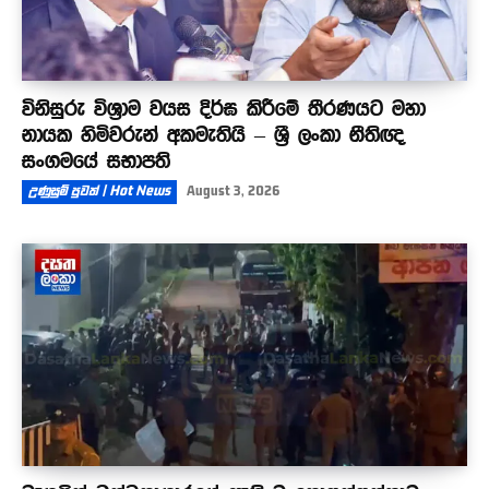
විනිසුරු විශ්‍රාම වයස දිර්ඝ කිරීමේ තීරණයට මහා
නායක හිමිවරුන් අකමැතියි – ශ්‍රී ලංකා නීතිඥ
සංගමයේ සභාපති
උණුසුම් පුවත් | Hot News
August 3, 2026