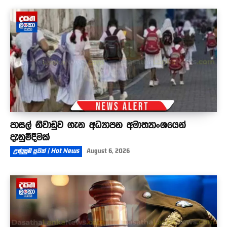
පාසල් නිවාඩුව ගැන අධ්‍යාපන අමාත්‍යාංශයෙන්
දැනුම්දීමක්
උණුසුම් පුවත් | Hot News
August 6, 2026