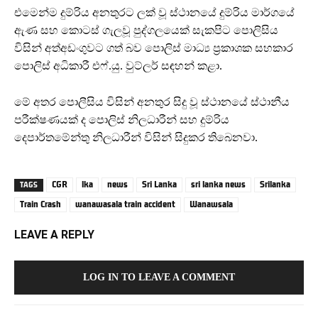
එමෙන්ම දුම්රිය අනතුරට ලක් වූ ස්ථානයේ දුම්රිය මාර්ගයේ
ඇණ සහ කොටස් ගැලවූ පුද්ගලයෙක් සැකපිට පොලිසිය
විසින් අත්අඩංගුවට ගත් බව පොලිස් මාධ්‍ය ප්‍රකාශක සහකාර
පොලිස් අධිකාරී එෆ්.යු. වුට්ලර් සඳහන් කළා.
මේ අතර පොලීසිය විසින් අනතුර සිදු වූ ස්ථානයේ ස්ථානීය
පරීක්ෂණයක් ද පොලිස් නිලධාරීන් සහ දුම්රිය
දෙපාර්තමේන්තු නිලධාරීන් විසින් සිදුකර තිබෙනවා.
CGR
lka
news
Sri Lanka
sri lanka news
Srilanka
TAGS
Train Crash
wanawasala train accident
Wanawsala
LEAVE A REPLY
LOG IN TO LEAVE A COMMENT