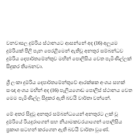
වනවාසල දුම්රිය ස්ථානයට ආසන්නේ අද (16) අලුයම
දුම්රියක් පීලි පැන පෙරළීමෙන් ඇතිවූ අනතුර සම්බන්ධව
දුම්රිය දෙපාර්තමේන්තුව මඟින් පොලිසිය වෙත පැමිණිල්ලක්
සිදුකර තිබෙනවා.
ශ්‍රී ලංකා දුම්රිය දෙපාර්තමේන්තුවේ ආරක්ෂක අංශය සහක්
සංඥා අංශය මඟින් අද (16) පෑලියගොඩ පොලිස් ස්ථානය වෙත
මෙම පැමිණිල්ල සිදුකර ඇති බවයි වාර්තා වන්නේ.
මේ අතර සිදුවූ අනතුර සම්බන්ධයෙන් අනතුරට ලක් වූ
දුම්රියේ රියදුරාගෙන් සහ නියාමකවරයාගෙන් පොලිසිය
ප්‍රකාශ සටහන් කරගෙන ඇති බවයි වාර්තා වුණේ.