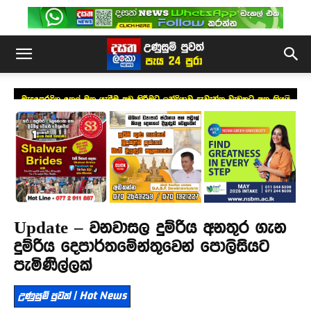
මැදපෙරදිග තෙල් මත යැපීම අඩු කිරීමට ඉන්දියාව දැවැන්ත වැඩකට අත තියයි
Update – වනවාසල දුම්රිය අනතුර ගැන
දුම්රිය දෙපාර්තමේන්තුවෙන් පොලිසියට
පැමිණිල්ලක්
උණුසුම් පුවත් | Hot News