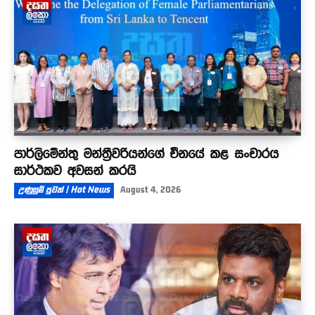
පාර්ලිමේන්තු මන්ත්‍රීවරියන්ගේ චීනයේ කළ සංචාරය
සාර්ථකව අවසන් කරයි
උණුසුම් පුවත් | Hot News
August 4, 2026