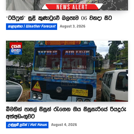
‘ටයිෆූන්’ සුළි කුණාටුවේ බලපෑම 06 වනදා සිට
කාළගුණය | Weather Forecast
August 3, 2026
බීමතින් පාසල් සිසුන් රැගෙන ගිය සිසුසැරියේ රියදුරු
අත්අඩංගුවට
උණුසුම් පුවත් | Hot News
August 4, 2026