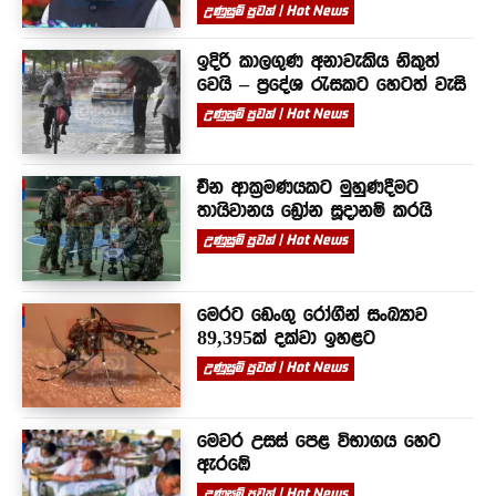
උණුසුම් පුවත් | Hot News
ඉදිරි කාලගුණ අනාවැකිය නිකුත්
වෙයි – ප්‍රදේශ රැසකට හෙටත් වැසි
උණුසුම් පුවත් | Hot News
චීන ආක්‍රමණයකට මුහුණදීමට
තායිවානය ඩ්‍රෝන සූදානම් කරයි
උණුසුම් පුවත් | Hot News
මෙරට ඩෙංගු රෝගීන් සංඛ්‍යාව
89,395ක් දක්වා ඉහළට
උණුසුම් පුවත් | Hot News
මෙවර උසස් පෙළ විභාගය හෙට
ඇරඹේ
උණුසුම් පුවත් | Hot News