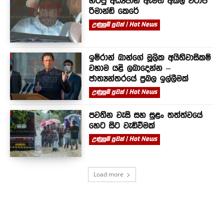
හිටපු අධ්‍යපාන ඇමති අකිල විරාජ්
රිමාන්ඩ් කෙරේ
උණුසුම් පුවත් | Hot News
ඉම්රාන් ඛාන්ගේ මූලික අයිතිවාසිකම්
වහාම යළි ලබාදෙන්න –
ජාත්‍යන්තරයේ ප්‍රබල ඉල්ලීමක්
උණුසුම් පුවත් | Hot News
පවතින වැසි සහ සුළං තත්ත්වයේ
හෙට සිට වැඩිවීමක්
උණුසුම් පුවත් | Hot News
Load more