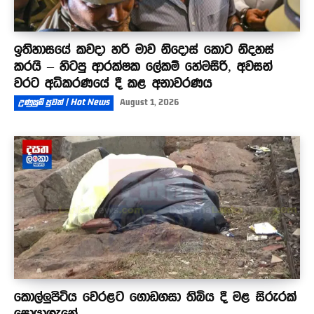
ඉතිහාසයේ කවදා හරි මාව නිදොස් කොට නිදහස්
කරයි – හිටපු ආරක්ෂක ලේකම් හේමසිරි, අවසන්
වරට අධිකරණයේ දී කළ අනාවරණය
උණුසුම් පුවත් | Hot News
August 1, 2026
කොල්ලුපිටිය වෙරළට ගොඩගසා තිබිය දී මළ සිරුරක්
සොයාගැනේ