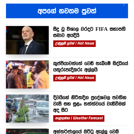
අපගේ නවතම පුවත්
සිදු වූ විශාල වරදට FIFA සභාපති
සමාව අයදියි
උණුසුම් පුවත් | Hot News
කුප්පියාවත්තේ වෙඩි තැබීමේ සිද්ධියේ
යතුරුපැදිකරු අල්ලයි
උණුසුම් පුවත් | Hot News
දිවයිනේ නිරිතදිග ප්‍රදේශවල පවතින
වැසි සහ සුළං තත්ත්වයේ වැඩිවීමක්
අද සිට
කාළගුණය | Weather Forecast
අන්තර්ජාලයේ ඔට්ටු ඇල්ලූ වෙබ්