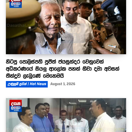
හිටපු පොලිස්පති පූජිත් ජයසුන්දර වෙනුවෙන්
අධිකරණයේ සියලු ආලෝක පහන් නිවා දමා අවසන්
තීන්දුව ලැබුණේ මෙහෙමයි
උණුසුම් පුවත් | Hot News
August 1, 2026