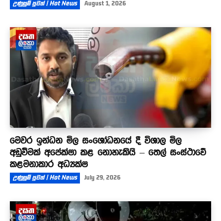
උණුසුම් පුවත් | Hot News
August 1, 2026
මෙවර ඉන්ධන මිල සංශෝධනයේ දී විශාල මිල
අඩුවීමක් අපේක්ෂා කළ නොහැකියි – තෙල් සංස්ථාවේ
කළමනාකාර අධ්‍යක්ෂ
උණුසුම් පුවත් | Hot News
July 29, 2026