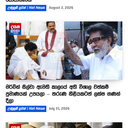
උණුසුම් පුවත් | Hot News
August 2, 2026
මර්වින් සිල්වා ඇමති කාලයේ අති විශාල වත්කම්
ප්‍රමාණයක් උපයලා – තරුණ නිළියකටත් ලක්ෂ ගණන්
දීලා
උණුසුම් පුවත් | Hot News
July 31, 2026