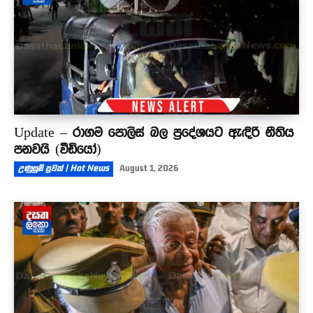
Update – රාගම පොලිස් බල ප්‍රදේශයට ඇඳිරි නීතිය
පනවයි (වීඩියෝ)
උණුසුම් පුවත් | Hot News
August 1, 2026