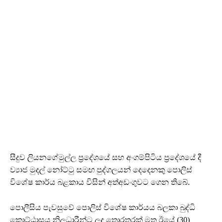
සීදුව ලියනගේමුල්ල ප්‍රදේශයේ සහ අංගම්පිටිය ප්‍රදේශයේ දී
ව්‍යාජ මුදල් නෝට්ටු සමඟ පුද්ගලයන් දෙදෙනකු පොලිස්
විශේෂ කාර්ය බළකාය විසින් අත්අඩංගුවට ගෙන තිබේ.
පොලීසිය පැවසුවේ පොලිස් විශේෂ කාර්යය බලකා බුද්ධි
කොට්ඨාසය නිලධාරීන්ට ලද තොරතුරක් මත ඊයේ (30)