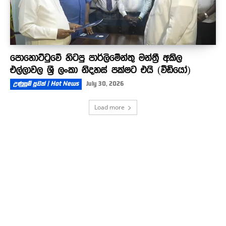
පොහොට්ටුවේ හිටපු පාර්ලිමේන්තු මන්ත්‍රී අකිල
එල්ලාවල ශ්‍රී ලංකා නිදහස් පක්ෂට එයි (වීඩියෝ)
උණුසුම් පුවත් | Hot News
July 30, 2026
Load more