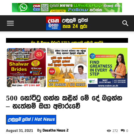
සිදු වූ විශාල වරදට FIFA සභාපති සමාව අයදියි
500 නෝට්ටු ගන්න කළින් මේ දේ බලන්න
– නැත්නම් ඔයා අමාරුවේ
උණුසුම් පුවත් | Hot News
By
Dasatha News 2
August 31, 2021
272
0