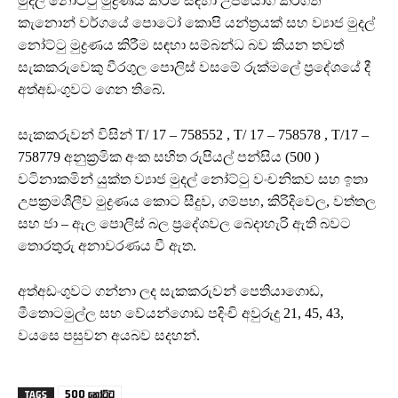
මුදල් නෝට්ටු මුද්‍රණය කිරීම සඳහා උපයෝගී කරගත්
කැනොන් වර්ගයේ පොටෝ කොපි යන්ත්‍රයක් සහ ව්‍යාජ මුදල්
නෝට්ටු මුද්‍රණය කිරීම සඳහා සම්බන්ධ බව කියන තවත්
සැකකරුවෙකු වීරගුල පොලිස් වසමේ රුක්මලේ ප්‍රදේශයේ දී
අත්අඩංගුවට ගෙන තිබේ.
සැකකරුවන් විසින් T/ 17 – 758552 , T/ 17 – 758578 , T/17 –
758779 අනුක්‍රමික අංක සහිත රුපියල් පන්සිය (500 )
වටිනාකමින් යුක්ත ව්‍යාජ මුදල් නෝට්ටු වංචනිකව සහ ඉතා
උපක්‍රමශීලීව මුද්‍රණය කොට සීදුව, ගම්පහ, කිරිදිවෙල, වත්තල
සහ ජා – ඇල පොලිස් බල ප්‍රදේශවල බෙදාහැරි ඇති බවට
තොරතුරු අනාවරණය වී ඇත.
අත්අඩංගුවට ගන්නා ලද සැකකරුවන් පෙතියාගොඩ,
මීතොටමුල්ල සහ වේයන්ගොඩ පදිංචි අවුරුදු 21, 45, 43,
වයසෙ පසුවන අයබව සදහන්.
500 නෝට්ටු
TAGS