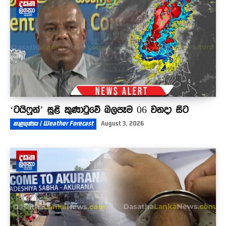
07:53
‘ටයිෆූන්’ සුළි කුණාටුවේ බලපෑම 06 වනදා සිට
කාළගුණය | Weather Forecast
August 3, 2026