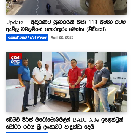
Update – අකුරණට ප්‍රහාරයක් කියා 118 අමතා රටම
ඇවිලූ මව්ලවිගේ තොරතුරු මෙන්න (වීඩියෝ)
උණුසුම් පුවත් | Hot News
April 22, 2023
ඩේවිඩ් පීරිස් ඔටෝමොබයිල්ස් BAIC X3e ඉලෙක්ට්‍රික්
මෝටර් රථය ශ්‍රී ලංකාවට හඳුන්වා දෙයි