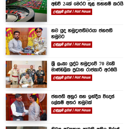
අඩවි 24ක් මෙරට තුළ තහනම් කරයි
උණුසුම් පුවත් | Hot News
නව යුද හමුදාපතිවරයා ජනපති
හමුවට
උණුසුම් පුවත් | Hot News
ශ්‍රී ලංකා යුද්ධ හමුදාවේ 70 වැනි
මාණ්ඩලික ප්‍රධාන රාජකාරී අරඹයි
උණුසුම් පුවත් | Hot News
ජනපති අනුර සහ ඉන්දීය විදෙස්
ලේකම් අතර හමුවක්
උණුසුම් පුවත් | Hot News