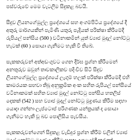
පස්වරුවේ මෙම වැටලීම සිදුකළ බවයි.
සීදූව ලියනගේමුල්ල ප්‍රදේශයේ සහ අංගම්පිටිය ප්‍රදේශයේ දී
අතුරු මාර්ගයකින් පැමිණි යතුරු පැදියක් පරික්ෂා කිරීමේදී
රුපියල් පන්සිය (500 ) වටිනාකමින් යුත් ව්‍යාජ මුදල් නෝට්ටු
හැටක් (60 ) සොයා ගැනීමට හැකි වී තිබේ.
සැකකරුවන් අත්අඩංගුවට ගෙන දීර්ඝ ප්‍රශ්න කිරීමෙන්
අනතුරුව ඔවුන් තාවකාලිකව පදිංචිව සිටි සිදුව
ලියනගේමුල්ල ප්‍රදේශයේ ලැගුම් හලක් පරික්ෂා කිරීමේදී එහි
කාමරයක සඟවා තිබූ අනුක්‍රමික අංක සහිත රුපියල් පන්සීයේ
වටිනාකමක් සහිත ව්‍යාජ මුදල් නෝට්ටු පන්සිය හතලිස්
දෙකක් (542 ) සහ ව්‍යාජ මුදල් නෝට්ටු මුද්‍රණය කිරීම සඳහා
යොදා ගන්නා ලැප්ටොප් පරිගණක යන්ත්‍රයක් ද සොයා
ගැනීමට හැකි වූ බව පොලීසිය පැවසීය.
සැකකරුවන්ගෙන් සිදුකළ වැඩිදුර ප්‍රශ්න කිරීම් වලින් ව්‍යාජ