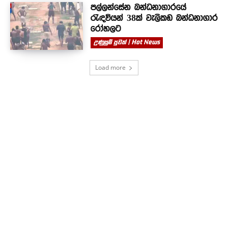
පල්ලන්සේන බන්ධනාගාරයේ
රැඳවියන් 38ක් වැලිකඩ බන්ධනාගාර
රෝහලට
උණුසුම් පුවත් | Hot News
Load more