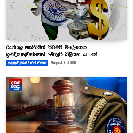
රුපියල ශක්තිමත් කිරීමට විදේශගත
ඉන්දියානුවන්ගෙන් ඩොලර් බිලියන 40.8ක්
උණුසුම් පුවත් | Hot News
August 5, 2026