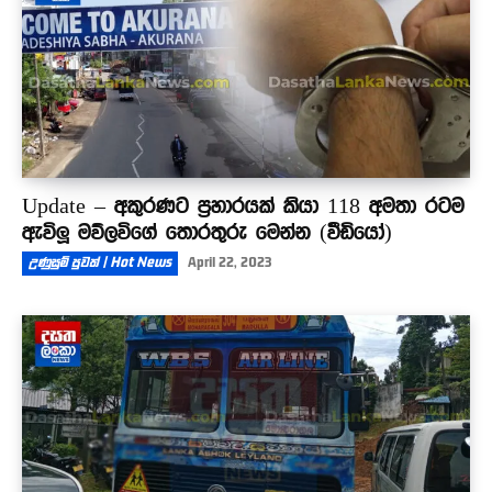
Update – අකුරණට ප්‍රහාරයක් කියා 118 අමතා රටම
ඇවිලූ මව්ලවිගේ තොරතුරු මෙන්න (වීඩියෝ)
උණුසුම් පුවත් | Hot News
April 22, 2023