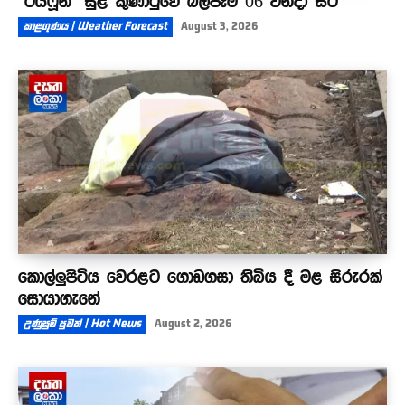
‘ටයිෆූන්’ සුළි කුණාටුවේ බලපෑම 06 වනදා සිට
කාළගුණය | Weather Forecast
August 3, 2026
කොල්ලුපිටිය වෙරළට ගොඩගසා තිබිය දී මළ සිරුරක්
සොයාගැනේ
උණුසුම් පුවත් | Hot News
August 2, 2026