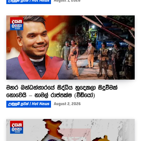
උණුසුම් පුවත් | Hot News
August 1, 2026
මහර බන්ධන්ගාරයේ සිද්ධිය හුදෙකලා සිදුවීමක්
නොවෙයි – නාමල් රාජපක්ෂ (වීඩියෝ)
උණුසුම් පුවත් | Hot News
August 2, 2026