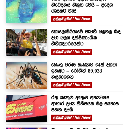
නිවේදනය නිකුත් වෙයි – ප්‍රදේශ
රැසකට වැසි
උණුසුම් පුවත් | Hot News
කොලොම්බියාවේ පැවති බලතල බිඳ
දමා බලය දක්ෂිණාංශික
නීතිඥවරයෙක්ට
උණුසුම් පුවත් | Hot News
ඩෙංගු මරණ සංඛ්‍යාව 64ක් දක්වා
ඉහළට – රෝගීන් 89,033
හඳුනාගෙන
උණුසුම් පුවත් | Hot News
රතු කැකුළු ඇතුළු අත්‍යවශ්‍ය
ආහාර ද්‍රව්‍ය කිහිපයක මිල සතොස
පහත දමයි
උණුසුම් පුවත් | Hot News