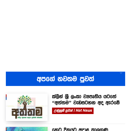
අපගේ නවතම පුවත්
ක්ලීන් ශ්‍රී ලංකා ව්‍යපෘතිය යටතේ
“අත්තම” වැඩසටහන අද ඇරඹේ
උණුසුම් පුවත් | Hot News
හෙට දිනයට අදාළ කාලගුණ