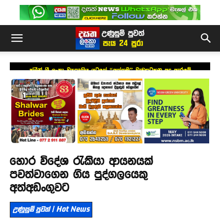
ක්ලීන් ශ්‍රී ලංකා ව්‍යපෘතිය යටතේ “අත්තම” වැඩසටහන අද ඇරඹේ
හොර විදේශ රැකියා ආයනයක්
පවත්වාගෙන ගිය පුද්ගලයෙකු
අත්අඩංගුවට
උණුසුම් පුවත් | Hot News