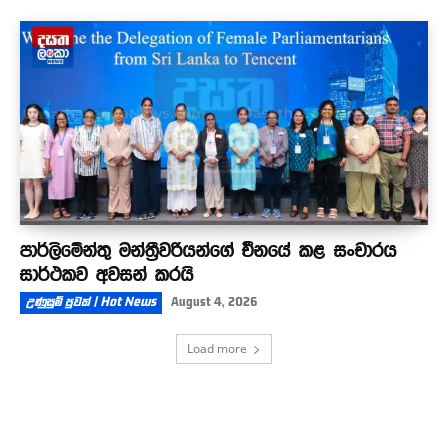
පාර්ලිමේන්තු මන්ත්‍රීවරියන්ගේ චීනයේ කළ සංචාරය
සාර්ථකව අවසන් කරයි
උණුසුම් පුවත් | Hot News
August 4, 2026
Load more