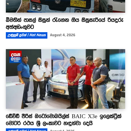
බීමතින් පාසල් සිසුන් රැගෙන ගිය සිසුසැරියේ රියදුරු
අත්අඩංගුවට
උණුසුම් පුවත් | Hot News
August 4, 2026
ඩේවිඩ් පීරිස් ඔටෝමොබයිල්ස් BAIC X3e ඉලෙක්ට්‍රික්
මෝටර් රථය ශ්‍රී ලංකාවට හඳුන්වා දෙයි