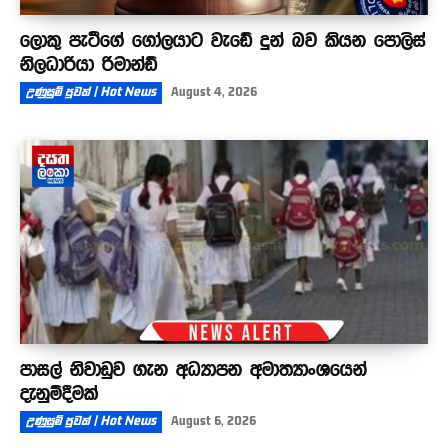
ලොකු පැටීගේ ගෝලයාට වැඩේ දුන් බව කියන පොලිස්
නිලධාරියා රිමාන්ඩ්
උණුසුම් පුවත් | Hot News
August 4, 2026
පාසල් නිවාඩුව ගැන අධ්‍යාපන අමාත්‍යාංශයෙන්
දැනුම්දීමක්
උණුසුම් පුවත් | Hot News
August 6, 2026