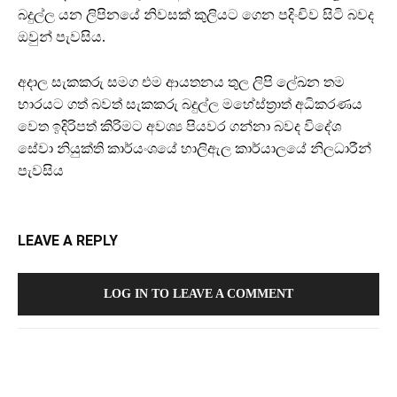
බදුල්ල යන ලිපිනයේ නිවසක් කුලියට ගෙන පදිංචිව සිටි බවද
ඔවුන් පැවසිය.
අදාල සැකකරු සමග එම ආයතනය තුල ලිපි ලේඛන තම
භාරයට ගත් බවත් සැකකරු බදුල්ල මහේස්ත්‍රාත් අධිකරණය
වෙත ඉදිරිපත් කිරිමට අවශ්‍ය පියවර ගන්නා බවද විදේශ
සේවා නියුක්ති කාර්යංශයේ හාලිඇල කාර්යාලයේ නිලධාරීන්
පැවසිය
LEAVE A REPLY
LOG IN TO LEAVE A COMMENT