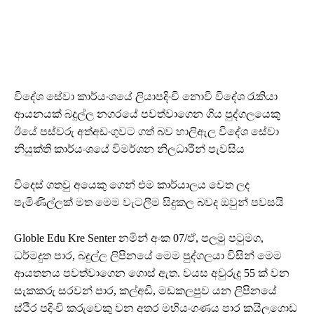
විදේශ සේවා කාර්යංශයේ ලියාපදිංචි නොවි විදේශ රැකියා
ආයනයක් බදුල්ල නගරයේ පවත්වාගෙන ගිය පුද්ගලයෙකු
ඊයේ පස්වරු අත්අඩංගුවට ගත් බව හාලිඇල විදේශ සේවා
නියුක්ති කාර්යංශයේ විමර්ශන නිලධාරීන් පැවසිය
විදෙස් ගතවු අයෙකු ගෙන් එම කාර්යාලය වෙත ලද
පැමිණිල්ලක් මත මෙම වැටලීම සිදුකල බවද ඔවුන් පවසයි
Globle Edu Kre Senter නමින් අංක 07/ඒ, පලමු පටුමග,
ධර්මදුත පාර, බදුල්ල ලිපිනයේ මෙම පුද්ගලයා විසින් මෙම
ආයතනය පවත්වාගෙන ගොස් ඇත. වයස අවුරුදු 55 ක් වන
සැකකරු සරවන් පාර, කල්අඩි, මඩකලපුව යන ලිපිනයේ
ස්ථිර පදිංචි කරුවෙකු වන අතර මහියංගණය පාර කයිලගොඩ