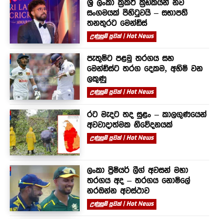
ශ්‍රී ලංකා ක්‍රිකට් ක්‍රීඩකයින් නව
සංගමයක් පිහිටුවයි – සභාපති
තනතුරට මෙන්ඩිස්
උණුසුම් පුවත් | Hot News
පැතුම්ට පළමු තරගය සහ
මෙන්ඩිස්ට තරග දෙකම, අහිමි වන
ලකුණු
උණුසුම් පුවත් | Hot News
රට මැදට තද සුළං – කාලගුණයෙන්
අවවාදාත්මක නිවේදනයක්
උණුසුම් පුවත් | Hot News
ලංකා ප්‍රිමියර් ලීග් අවසන් මහා
තරගය අද – තරගය නොමිලේ
නරඹන්න අවස්ථාව
උණුසුම් පුවත් | Hot News