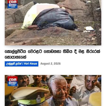
කොල්ලුපිටිය වෙරළට ගොඩගසා තිබිය දී මළ සිරුරක්
සොයාගැනේ
උණුසුම් පුවත් | Hot News
August 2, 2026