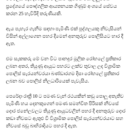
ප්‍රදේශයේ පෞද්ගලික ආයතනයක ගිණුම් අංශයේ සේවය
කරන 25 හැවිරිදි තරුණියකි.
ඇය පැහැර ගැනීම සඳහා පැමිණි එක් පුද්ගලයකු නිවැසියන්
විසින් අල්ලාගෙන පහර දීමෙන් අනතුරුව පොලිසියට භාර දී
ඇත.
එම සැකකරු මේ වන විට පානදුර මූලික රෝහලේ ප්‍රතිකාර
ලබන අතර, තියුණු ආයුධ පහරට ලක්ව තුවාල ලද විශ්‍රාමික
පොලිස් සැරයන්වරයා බණ්ඩාරගම දිසා රෝහලේ ප්‍රතිකාර
ලබන බව පොලිස් නිලධාරියෙක් පැවැසීය.
පෙරේදා රාත්‍රී 10 ට පමණ වෑන් රථයකින් කඩු පොලූ අතැතිව
පැමිණි හය දෙනකුගෙන් පමණ සමන්විත පිරිසක් නිවසේ
දොර ජනේලවලට තියුණු ආයුධවලින් පහර දී අනතුරුව දොර
කඩා නිවසට ඇතුළු වී විශ්‍රාමික පොලිස් සැරයන්වරයාට සහ
නිවසේ බඩු බාහිරාදියට පහර දී ඇත.