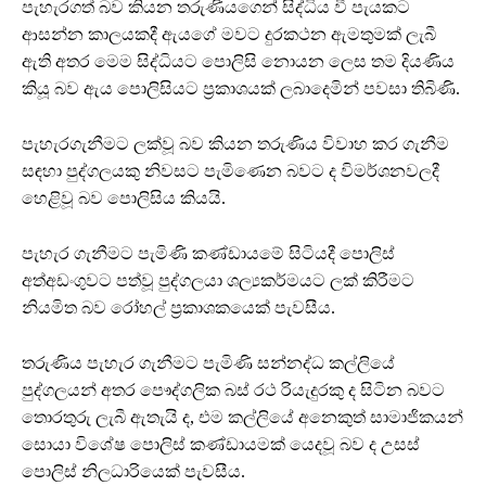
පැහැරගත් බව කියන තරුණියගෙන් සිද්ධිය වී පැයකට
ආසන්න කාලයකදී ඇයගේ මවට දුරකථන ඇමතුමක් ලැබී
ඇති අතර මෙම සිද්ධියට පොලිසි නොයන ලෙස තම දියණිය
කියූ බව ඇය පොලිසියට ප්‍රකාශයක් ලබාදෙමින් පවසා තිබිණි.
පැහැරගැනීමට ලක්වූ බව කියන තරුණිය විවාහ කර ගැනීම
සඳහා පුද්ගලයකු නිවසට පැමිණෙන බවට ද විමර්ශනවලදී
හෙළිවූ බව පොලිසිය කියයි.
පැහැර ගැනීමට පැමිණි කණ්ඩායමේ සිටියදී පොලිස්
අත්අඩංගුවට පත්වූ පුද්ගලයා ශල්‍යකර්මයට ලක් කිරීමට
නියමිත බව රෝහල් ප්‍රකාශකයෙක් පැවසීය.
තරුණිය පැහැර ගැනීමට පැමිණි සන්නද්ධ කල්ලියේ
පුද්ගලයන් අතර පෞද්ගලික බස් රථ රියැදුරකු ද සිටින බවට
තොරතුරු ලැබී ඇතැයි ද, එම කල්ලියේ අනෙකුත් සාමාජිකයන්
සොයා විශේෂ පොලිස් කණ්ඩායමක් යෙදවූ බව ද උසස්
පොලිස් නිලධාරියෙක් පැවසීය.