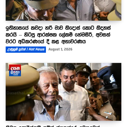
ඉතිහාසයේ කවදා හරි මාව නිදොස් කොට නිදහස්
කරයි – හිටපු ආරක්ෂක ලේකම් හේමසිරි, අවසන්
වරට අධිකරණයේ දී කළ අනාවරණය
උණුසුම් පුවත් | Hot News
August 1, 2026