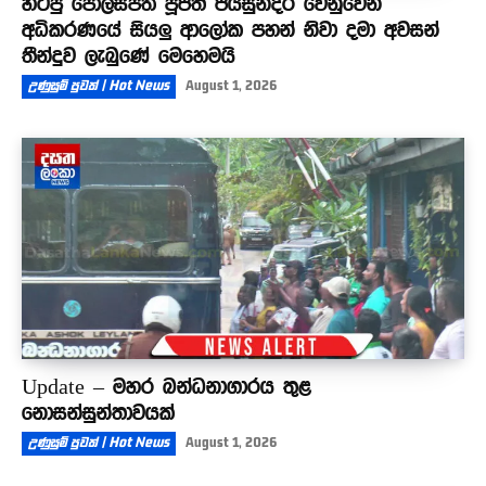
හිටපු පොලිස්පති පූජිත් ජයසුන්දර වෙනුවෙන්
අධිකරණයේ සියලු ආලෝක පහන් නිවා දමා අවසන්
තීන්දුව ලැබුණේ මෙහෙමයි
උණුසුම් පුවත් | Hot News
August 1, 2026
Update – මහර බන්ධනාගාරය තුළ
නොසන්සුන්තාවයක්
උණුසුම් පුවත් | Hot News
August 1, 2026