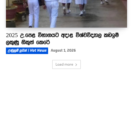
2025 උ.පෙළ විභාගයට අදාළ විශ්වවිද්‍යාල කඩඉම්
ලකුණු නිකුත් කෙරේ
උණුසුම් පුවත් | Hot News
August 1, 2026
Load more