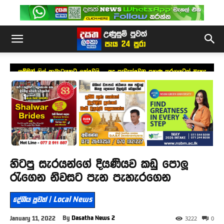
ශුබ්මන් ගිල් ආබාධයකට ලක්වෙයි – අද පැවැත්වෙන පුහුණු තරගයටත් නැහැ
හිටපු සැරයන්ගේ දියණියව කඩු පොලූ
රැගෙන නිවසට පැන පැහැරගෙන
දේශීය පුවත් | Local News
By
Dasatha News 2
January 11, 2022
3222
0