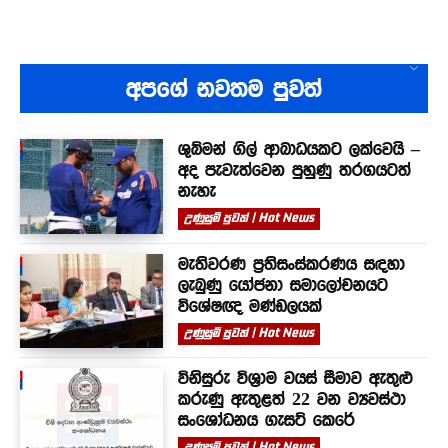
අපගේ නවතම පුවත්
ශුබ්මන් ගිල් ආබාධයකට ලක්වෙයි –
අද පැවැත්වෙන පුහුණු තරගයටත්
නැහැ
උණුසුම් පුවත් | Hot News
මැතිවරණ ප්‍රතිසංස්කරණය සඳහා
ලැබුණු යෝජනා සමාලෝචනයට
විශේෂඥ මණ්ඩලයක්
උණුසුම් පුවත් | Hot News
විනිසුරු විශ්‍රාම වයස් සීමාව ඇතුළු
කරුණු ඇතුළත් 22 වන ව්‍යවස්ථා
සංශෝධනය ගැසට් කෙරේ
උණුසුම් පුවත් | Hot News