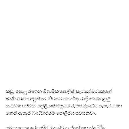
කඩු, පොලූ රැගෙන විශ්‍රාමික පොලිස් සැරයන්වරයකුගේ
බණ්ඩාරගම අලූත්ගම නිවසට පෙරේදා රාත්‍රී කඩාවැදුණු
සංවිධානාත්මක කල්ලියක් ඔහුගේ රූමත් දියණිය පැහැරගෙන
ගොස් ඇතැයි බණ්ඩාරගම පොලිසිය පවසනවා.
මෙලෙස පැහැරගැනීමට ලක්ව ඇත්තේ කොල්ලූපිටිය