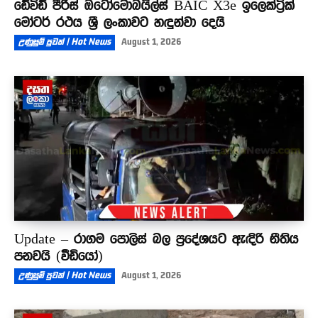
ඩේවිඩ් පීරිස් ඔටෝමොබයිල්ස් BAIC X3e ඉලෙක්ට්‍රික්
මෝටර් රථය ශ්‍රී ලංකාවට හඳුන්වා දෙයි
උණුසුම් පුවත් | Hot News
August 1, 2026
Update – රාගම පොලිස් බල ප්‍රදේශයට ඇඳිරි නීතිය
පනවයි (වීඩියෝ)
උණුසුම් පුවත් | Hot News
August 1, 2026