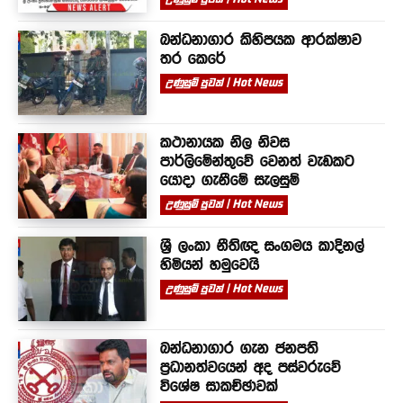
බන්ධනාගාර කිහිපයක ආරක්ෂාව
තර කෙරේ
උණුසුම් පුවත් | Hot News
කථානායක නිල නිවස
පාර්ලිමේන්තුවේ වෙනත් වැඩකට
යොදා ගැනීමේ සැලසුම්
උණුසුම් පුවත් | Hot News
ශ්‍රී ලංකා නීතිඥ සංගමය කාදිනල්
හිමියන් හමුවෙයි
උණුසුම් පුවත් | Hot News
බන්ධනාගාර ගැන ජනපති
ප්‍රධානත්වයෙන් අද පස්වරුවේ
විශේෂ සාකච්ඡාවක්