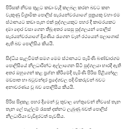
පිරිසක් නිවස තුළට කඩා වැදී කලබල කරන බවට කන
වැකුණු විශ්‍රාමික පොලිස් සැරයන්වරයාගේ පුත්‍රයකු වහා එම
ස්ථානයට කඩා පැන එක් පුද්ගලයකුට පහර දී කාමරයකට
දමා දොර වසා ගෙන තිබූ අතර සෙසු පුද්ගලයන් පොලිස්
සැරයන්වරයාගේ දියණිය රැගෙන වෑන් රථයෙන් පලාගොස්
ඇති බව පොලිසිය කියයි.
සිද්ධිය සැලවීමත් සමග මෙම ස්ථානයට පැමිණි බණ්ඩාරගම
පොලිසියේ නිලධාරීන්ට අල්ලාගෙන සිටි පුද්ගලයා භාරදී ඇති
අතර ඔහුගෙන් කළ ප්‍රශ්න කිරීමේදී පැමිණි පිරිස පිළියන්දල
මඩපාත හා බටුවන්දර ප්‍රදේශවල පදිංචිකරුවන් බවට
අනාවරණය වූ බව පොලිසිය කියයි.
පිරිස සිදුකළ පහර දීමෙන් වූ තුවාල හේතුවෙන් නිවසේ තැන
තැන ලේ පැල්ලම් රැසක් දක්නට ලැබුණු බවත් පොලිස්
නිලධාරියා වැඩිදුරටත් පැවසීය.