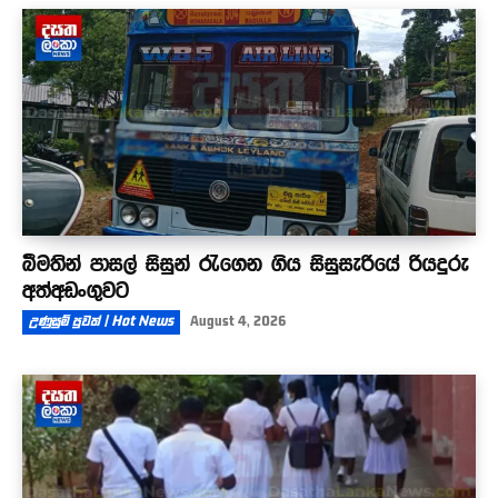
බීමතින් පාසල් සිසුන් රැගෙන ගිය සිසුසැරියේ රියදුරු
අත්අඩංගුවට
උණුසුම් පුවත් | Hot News
August 4, 2026