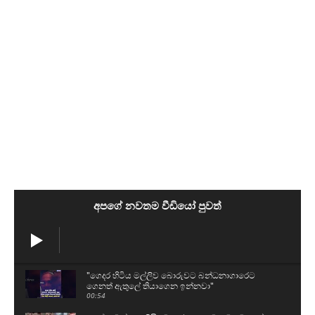
අපගේ නවතම වීඩියෝ පුවත්
"ගෙදර හිටිය මල්ලිව බොරුවට බන්ධනාගාරෙට
ගෙනත් ඇතුලේ තියාගෙන ඉන්නවා"
00:54