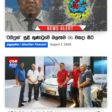
‘ටයිෆූන්’ සුළි කුණාටුවේ බලපෑම 06 වනදා සිට
කාළගුණය | Weather Forecast
August 3, 2026