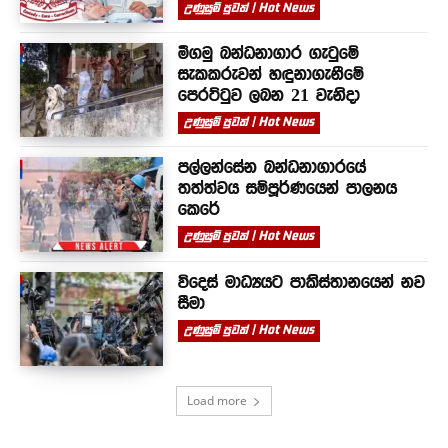
උණුසුම් පුවත් | Hot News
මීගමු බන්ධනාගාර ගැටුමේ
සැකකරුවන් හඳුනාගැනීමේ
පෙරට්ටුව ලබන 21 වැනිදා
උණුසුම් පුවත් | Hot News
පල්ලන්සේන බන්ධනාගාරයේ
තත්ත්වය සම්පූර්ණයෙන් පාලනය
කෙරේ
උණුසුම් පුවත් | Hot News
විදෙස් මාධ්‍යයට පාකිස්තානයෙන් නව
සීමා
උණුසුම් පුවත් | Hot News
Load more