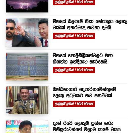
උණුසුම් පුවත් | Hot News
චීනයේ බලපෑම් නිසා නේපාලය ලොකු
වැඩක් අතරමැද නවතා දමයි
උණුසුම් පුවත් | Hot News
චීනයේ පොලිසිලිකන්වලට එපා
කියන්න ඉන්දියාව සැරසෙයි
උණුසුම් පුවත් | Hot News
බන්ධනාගාර දෙපාර්තමේන්තුවේ
ලොකු පුටුවකට නව පත්වීමක්
උණුසුම් පුවත් | Hot News
දැන් රටේ ලොකුම ප්‍රශ්න ගරු
විනිසුරුවන්ගේ විශ්‍රාම යාමේ වයස