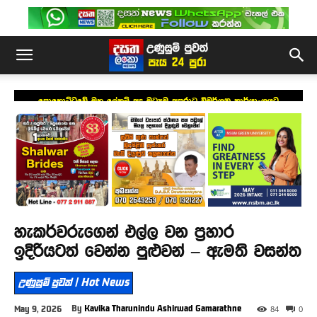
පොහොට්ටුවේ මහ ලේකම් අද මධ්‍යම අපරාධ විමර්ශන කාර්යාංශයට
හැකර්වරුගෙන් එල්ල වන ප්‍රහාර
ඉදිරියටත් වෙන්න පුළුවන් – ඇමති වසන්ත
උණුසුම් පුවත් | Hot News
By
Kavika Tharunindu Ashirwad Gamarathne
May 9, 2026
84
0