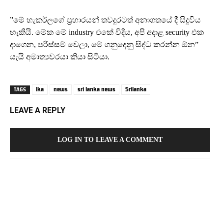
”මේ හැකර්ලගේ ප්‍රහාරයන් තවදුරටත් අනාගතයේ දී සිදුවිය
හැකියි. මේක මේ industry එකේ විදිය, අපි අදාළ security එක
දාගෙන, පරිස්සම් වෙලා, මේ ගනුදෙනු සිද්ධ කරන්න ඕන”
යැයි අමාත්‍යවරයා කියා සිටියා.
lka
news
sri lanka news
Srilanka
TAGS
LEAVE A REPLY
LOG IN TO LEAVE A COMMENT