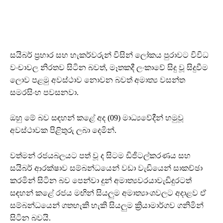
සයිබර් ප්‍රහාර සහ හැකර්වරුන් විසින් ලෝකය පුරාවට විවිධ
වංචාවල නිරතව සිටින බවත්, මෑතකදී ලංකාවේ සිදු වූ සිදුවීම
ලොව පළමු අවස්ථාව නොවන බවත් අමාත්‍ය වසන්ත
සමරසිංහ පවසනවා.
ඔහු මේ බව සඳහන් කළේ අද (09) මාධ්‍යවේදීන් හමුවූ
අවස්ථාවක පිළිතුරු ලබා දෙමින්.
වත්මන් රජයබලයට පත් වූ ද සිටම ඩිජිටල්කරණය සහ
සයිබර් ආරක්ෂාව සම්බන්ධයෙන් වඩා වැඩියෙන් සාකච්ඡා
කරමින් සිටින බව පෙන්වා දුන් අමාත්‍යවරයාවැඩිදුරටත්
සඳහන් කළේ රජය මඟින් සියලුම අමාත්‍යාංශවලට අදාළව ඒ
සම්බන්ධයෙන් ගතහැකි හැකි සියලුම ක්‍රියාමාර්ගව ගනිමින්
සිටින බවයි.