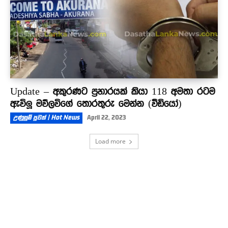
Update – අකුරණට ප්‍රහාරයක් කියා 118 අමතා රටම
ඇවිලූ මව්ලවිගේ තොරතුරු මෙන්න (වීඩියෝ)
උණුසුම් පුවත් | Hot News
April 22, 2023
Load more