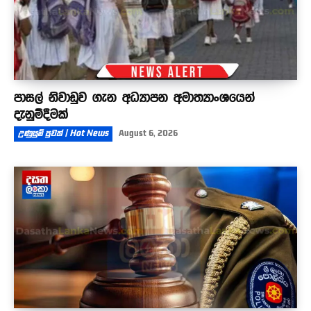
පාසල් නිවාඩුව ගැන අධ්‍යාපන අමාත්‍යාංශයෙන්
දැනුම්දීමක්
උණුසුම් පුවත් | Hot News
August 6, 2026