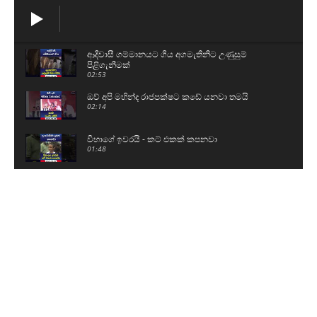
ආදිවාසී ගම්මානයට ගිය අගමැතිනිට උණුසුම්
පිළිගැනීමක්
02:53
ඔව් අපි මහින්ද රාජපක්ෂට කඩේ යනවා තමයි
02:14
විභාගේ ඉවරයි - කට් එකක් කපනවා
01:48
දැන් ගිහින් O/Lවලට පාඩම් කරනවා
00:42
කොත්මලේ ජලාශයේ වාන් දොරටු විවෘත කරයි
01:07
බන්ධනාගාර ගැටුම්වල බාහිර පිටිපස්සේ
බලවේගයක්..?
06:35
නාමල්ව හිරේ දාලා අපේ සටන නවත්වන්න බෑ - මම