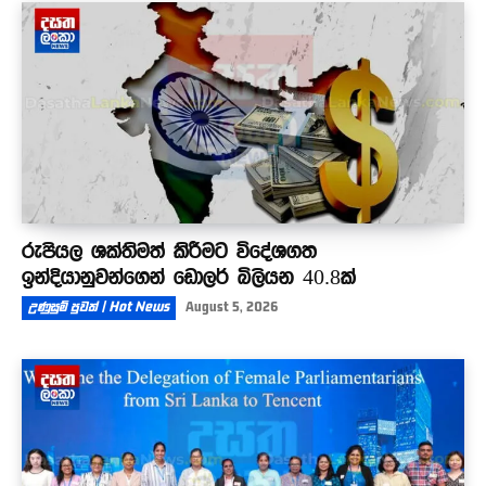
රුපියල ශක්තිමත් කිරීමට විදේශගත
ඉන්දියානුවන්ගෙන් ඩොලර් බිලියන 40.8ක්
උණුසුම් පුවත් | Hot News
August 5, 2026