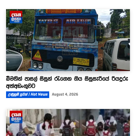
බීමතින් පාසල් සිසුන් රැගෙන ගිය සිසුසැරියේ රියදුරු
අත්අඩංගුවට
උණුසුම් පුවත් | Hot News
August 4, 2026