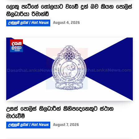
ලොකු පැටීගේ ගෝලයාට වැඩේ දුන් බව කියන පොලිස්
නිලධාරියා රිමාන්ඩ්
උණුසුම් පුවත් | Hot News
August 4, 2026
උසස් පොලිස් නිලධාරීන් කිහිපදෙනෙකුට ස්ථාන
මාරුවීම්
උණුසුම් පුවත් | Hot News
August 7, 2026