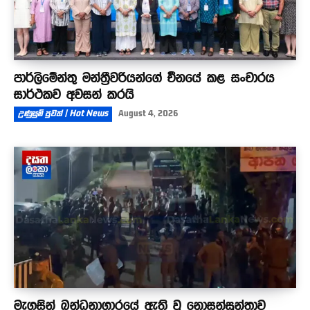
පාර්ලිමේන්තු මන්ත්‍රීවරියන්ගේ චීනයේ කළ සංචාරය
සාර්ථකව අවසන් කරයි
උණුසුම් පුවත් | Hot News
August 4, 2026
මැගසින් බන්ධනාගාරයේ ඇති වූ නොසන්සුන්තාව