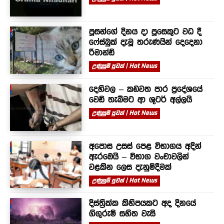
පූසන්ගේ දිනය දා පූසෙකුට වධ දී
ෆේස්බුක් දැමූ තරුණයින් දෙදෙනා
රිමාන්ඩ්
උණුසුම් පුවත් | Hot News
දෙහිවල – කඩවත පාර ප්‍රදේශයේ
වෙඩි තැබීමට ආ ශූටර් අල්ලයි
උණුසුම් පුවත් | Hot News
අපොස උසස් පෙළ විභාගය අදින්
ඇරඹෙයි – විභාග වංචාවලින්
වළකින ලෙස දැනුම්දීමක්
උණුසුම් පුවත් | Hot News
දිස්ත්‍රික්ක කිහිපයකට අද දිනයේ
ගිගුරුම් සහිත වැසි