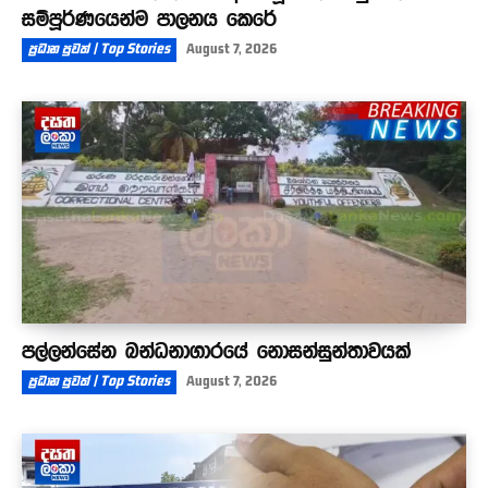
සම්පූර්ණයෙන්ම පාලනය කෙරේ
ප්‍රධාන පුවත් | Top Stories
August 7, 2026
පල්ලන්සේන බන්ධනාගාරයේ නොසන්සුන්තාවයක්
ප්‍රධාන පුවත් | Top Stories
August 7, 2026