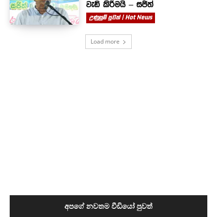
වැඩි කිරීමයි – සජිත්
උණුසුම් පුවත් | Hot News
Load more
අපගේ නවතම වීඩියෝ පුවත්