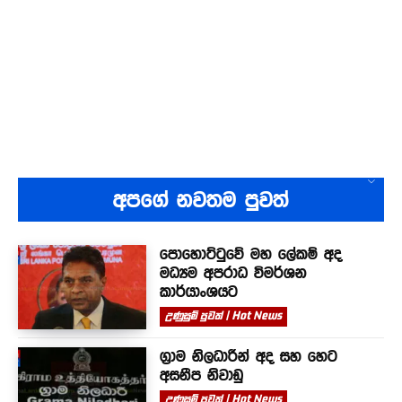
අපගේ නවතම පුවත්
පොහොට්ටුවේ මහ ලේකම් අද
මධ්‍යම අපරාධ විමර්ශන
කාර්යාංශයට
උණුසුම් පුවත් | Hot News
ග්‍රාම නිලධාරීන් අද සහ හෙට
අසනීප නිවාඩු
උණුසුම් පුවත් | Hot News