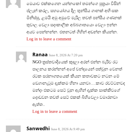
මෙයාව එක්කගෙන යන්නකෝ තමන්ගෙ පුත්‍රයා විසින්
ප්ලෑන් කරල, සහයෝගය දීල තුන්සිය ගානක් අහිංසක
මිනිස්සු, ළමයි අමු අමුවේ මැරිල තවත් පන්සීය ගණනක්
තුවාල වෙලා සදාකාලික අබ්බගාතයො වෙලා ඉන්න
අයව පෙන්නන්න. එතනටත් ගිහින් අඬන්න කියන්න.
Log in to leave a comment
Ranaa
June 8, 2026 At 7:20 pm
NGO ත්‍රස්තවාදියෙක් කුදලා අරන් එන්න බැරිව රට
පාලනය කරන්නන් අපේ චන්දයෙන් පත්වුන වෙනත්
රටක සරනාගතයෙක් කියන කතාවකට නටන මේ
ඩෙගානැටුම දැක්කම හිනා යනවා….කාව රවට්ටනවද
මන්දා එකටම සෙට් වුන ඇහින් දැක්ක සාක්කිවගේ
දොඩවන තවත් සෙට් එකක් බිහිවෙලා වමාරනවා
ඇත්ත..
Log in to leave a comment
Sanwedhi
June 8, 2026 At 9:49 pm