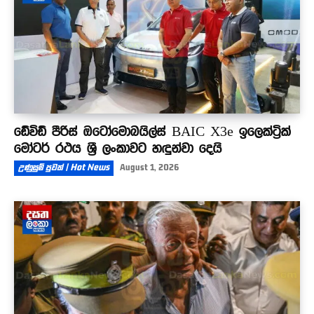
ඩේවිඩ් පීරිස් ඔටෝමොබයිල්ස් BAIC X3e ඉලෙක්ට්‍රික්
මෝටර් රථය ශ්‍රී ලංකාවට හඳුන්වා දෙයි
උණුසුම් පුවත් | Hot News
August 1, 2026