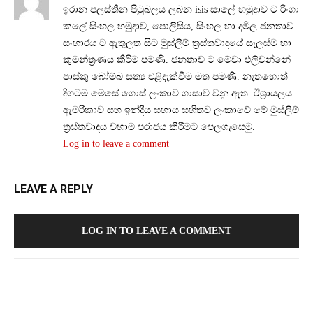
ඉරාන පලස්තීන පිටුබලය ලබන isis සාලේ හමුදාව ට රිංගා
කලේ සිංහල හමුදාව, පොලිසිය, සිංහල හා දමිල ජනතාව
සංහාරය ට ඇතුලත සිට මුස්ලිම් ත්‍රස්තවාදයේ සැලස්ම හා
කුමන්ත්‍රණය කීරීම පමණි. ජනතාව ට මේවා එලිවන්නේ
පාස්කු බෝම්බ සත්‍ය එළිදැක්වීම මත පමණි. නැතහොත්
දිගටම මෙසේ ගොස් ලංකාව ගාසාව වනු ඇත. ඊශ්‍රායලය
ඇමරිකාව සහ ඉන්දීය සහාය සහිතව ලංකාවේ මේ මුස්ලිම්
ත්‍රස්තවාදය වහාම පරාජය කිරීමට පෙලගැසෙමු.
Log in to leave a comment
LEAVE A REPLY
LOG IN TO LEAVE A COMMENT