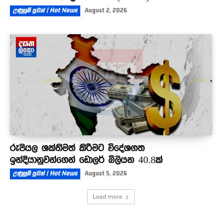
උණුසුම් පුවත් | Hot News
August 2, 2026
රුපියල ශක්තිමත් කිරීමට විදේශගත
ඉන්දියානුවන්ගෙන් ඩොලර් බිලියන 40.8ක්
උණුසුම් පුවත් | Hot News
August 5, 2026
Load more