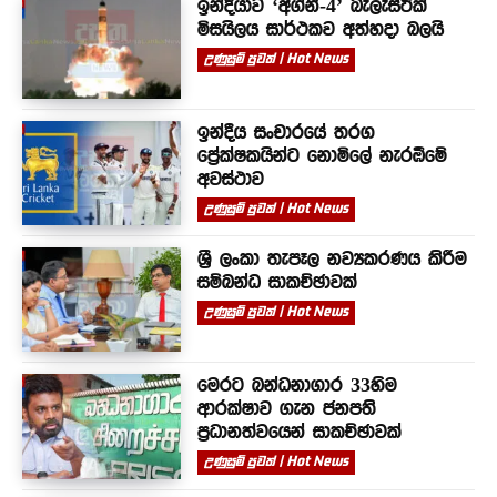
ඉන්දියාව ‘අග්නි-4’ බැලැස්ටික්
මිසයිලය සාර්ථකව අත්හදා බලයි
උණුසුම් පුවත් | Hot News
ඉන්දීය සංචාරයේ තරග
ප්‍රේක්ෂකයින්ට නොමිලේ නැරඹීමේ
අවස්ථාව
උණුසුම් පුවත් | Hot News
ශ්‍රී ලංකා තැපෑල නව්‍යකරණය කිරීම
සම්බන්ධ සාකච්ඡාවක්
උණුසුම් පුවත් | Hot News
මෙරට බන්ධනාගාර 33හිම
ආරක්ෂාව ගැන ජනපති
ප්‍රධානත්වයෙන් සාකච්ඡාවක්
උණුසුම් පුවත් | Hot News