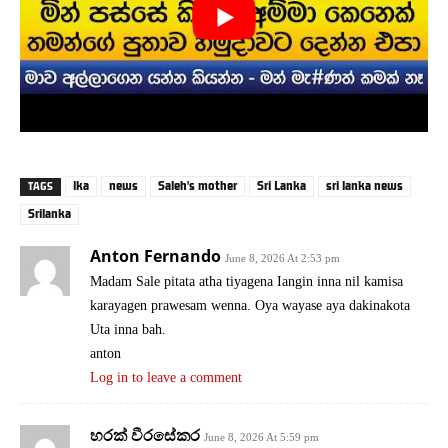
lka
news
Saleh's mother
Sri Lanka
sri lanka news
TAGS
Srilanka
Anton Fernando
June 8, 2026 At 2:53 pm
Madam Sale pitata atha tiyagena Iangin inna nil kamisa
karayagen prawesam wenna. Oya wayase aya dakinakota
Uta inna bah.
anton
Log in to leave a comment
හරක් වීරසේකර
June 8, 2026 At 5:59 pm