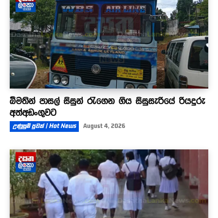
බීමතින් පාසල් සිසුන් රැගෙන ගිය සිසුසැරියේ රියදුරු
අත්අඩංගුවට
උණුසුම් පුවත් | Hot News
August 4, 2026