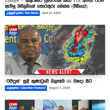
Update – අකුරණට ප්‍රහාරයක් කියා 118 අමතා රටම
ඇවිලූ මව්ලවිගේ තොරතුරු මෙන්න (වීඩියෝ)
උණුසුම් පුවත් | Hot News
April 22, 2023
‘ටයිෆූන්’ සුළි කුණාටුවේ බලපෑම 06 වනදා සිට
කාළගුණය | Weather Forecast
August 3, 2026