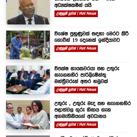
අධ්‍යක්ෂකමින් යයි
උණුසුම් පුවත් | Hot News
විශේෂ පුහුණුවක් සඳහා මෙරට කිරි
ගොවීන් 19 දෙනෙක් ඉන්දියාවට
උණුසුම් පුවත් | Hot News
විපක්ෂ නායකවරයා සහ උතුරු
නැගෙනහිර පාර්ලිමේන්තු
මන්ත්‍රීවරුන් අතර හමුවක්
උණුසුම් පුවත් | Hot News
උතුරු , උතුරු මැද සහ නැගෙනහිර
පළාත්වල ගුරු හිඟය ගැන
අගමැතිනියගේ අවධානය
උණුසුම් පුවත් | Hot News