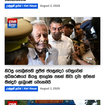
උණුසුම් පුවත් | Hot News
August 2, 2026
හිටපු පොලිස්පති පූජිත් ජයසුන්දර වෙනුවෙන්
අධිකරණයේ සියලු ආලෝක පහන් නිවා දමා අවසන්
තීන්දුව ලැබුණේ මෙහෙමයි
උණුසුම් පුවත් | Hot News
August 1, 2026