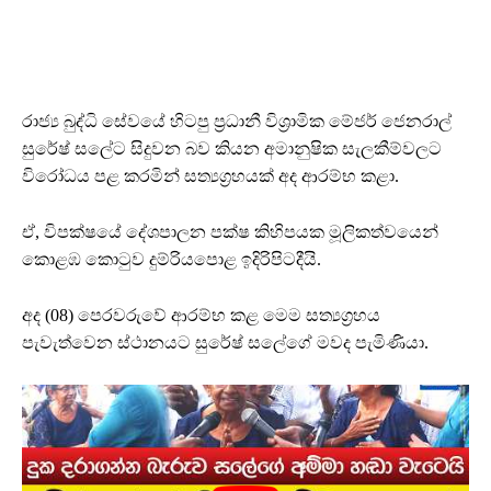
රාජ්‍ය බුද්ධි සේවයේ හිටපු ප්‍රධානී විශ්‍රාමික මේජර් ජෙනරාල්
සුරේෂ් සලේට සිදුවන බව කියන අමානුෂික සැලකීම්වලට
විරෝධය පළ කරමින් සත්‍යග්‍රහයක් අද ආරම්භ කළා.
ඒ, විපක්ෂයේ දේශපාලන පක්ෂ කිහිපයක මූලිකත්වයෙන්
කොළඹ කොටුව දුම්රියපොළ ඉදිරිපිටදීයි.
අද (08) පෙරවරුවේ ආරම්භ කළ මෙම සත්‍යග්‍රහය
පැවැත්වෙන ස්ථානයට සුරේෂ් සලේගේ මවද පැමිණියා.