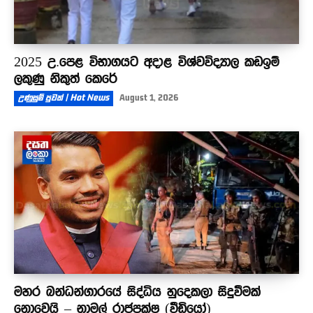
2025 උ.පෙළ විභාගයට අදාළ විශ්වවිද්‍යාල කඩඉම්
ලකුණු නිකුත් කෙරේ
උණුසුම් පුවත් | Hot News
August 1, 2026
මහර බන්ධන්ගාරයේ සිද්ධිය හුදෙකලා සිදුවීමක්
නොවෙයි – නාමල් රාජපක්ෂ (වීඩියෝ)