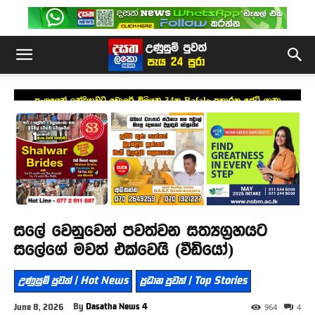
ප්‍රංශයෙන් ඉන්දියාවට ඩොලර් බිලියන 34ක Rafale ප්‍රහාරක ජෙට් යානා
යෝජනාවක්
සලේ වෙනුවෙන් පවත්වන සත්‍යග්‍රහයට
සලේගේ මවත් එක්වෙයි (වීඩියෝ)
උණුසුම් පුවත් | Hot News
ප්‍රධාන පුවත් | Top Stories
By
Dasatha News 4
June 8, 2026
964
4