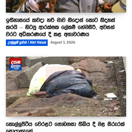
ඉතිහාසයේ කවදා හරි මාව නිදොස් කොට නිදහස්
කරයි – හිටපු ආරක්ෂක ලේකම් හේමසිරි, අවසන්
වරට අධිකරණයේ දී කළ අනාවරණය
උණුසුම් පුවත් | Hot News
August 1, 2026
කොල්ලුපිටිය වෙරළට ගොඩගසා තිබිය දී මළ සිරුරක්
සොයාගැනේ