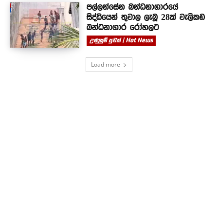
පල්ලන්සේන බන්ධනාගාරයේ
සිද්ධියෙන් තුවාල ලැබූ 28ක් වැලිකඩ
බන්ධනාගාර රෝහලට
උණුසුම් පුවත් | Hot News
Load more