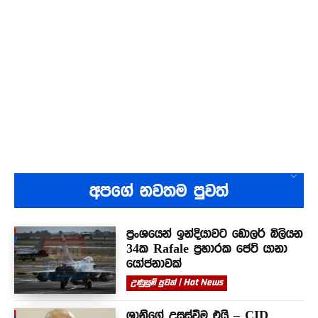
අපගේ නවතම පුවත්
ප්‍රංශයෙන් ඉන්දියාවට ඩොලර් බිලියන
34ක Rafale ප්‍රහාරක ජෙට් යානා
යෝජනාවක්
උණුසුම් පුවත් | Hot News
ශානිගේ උසස්වීම එයි – CID