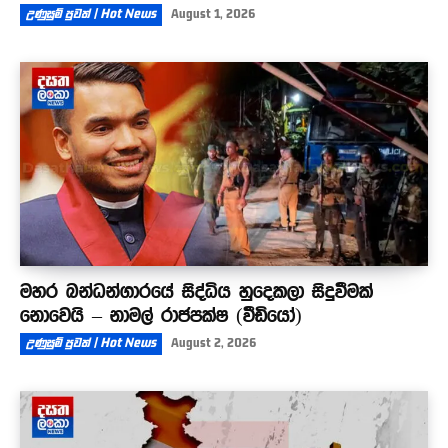
උණුසුම් පුවත් | Hot News
August 1, 2026
මහර බන්ධන්ගාරයේ සිද්ධිය හුදෙකලා සිදුවීමක්
නොවෙයි – නාමල් රාජපක්ෂ (වීඩියෝ)
උණුසුම් පුවත් | Hot News
August 2, 2026