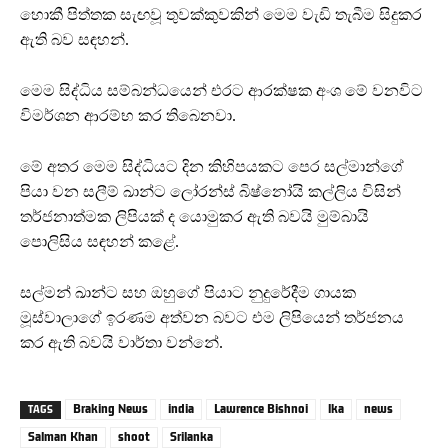
හොකී පිත්තක සැඟවූ තුවක්කුවකින් මෙම වැඩි තැබීම සිදුකර
ඇති බව සඳහන්.
මෙම සිද්ධිය සම්බන්ධයෙන් එරට ආරක්ෂක අංශ මේ වනවිට
විමර්ශන ආරම්භ කර තිබෙනවා.
මේ අතර මෙම සිද්ධියට දින කිහිපයකට පෙර සල්මාන්ගේ
පියා වන සලීම් ඛාන්ට ලෝරන්ස් බිෂ්නෝයි කල්ලිය විසින්
තර්ජනාත්මක ලිපියක් ද යොමුකර ඇති බවයි මුම්බායි
පොලිසිය සඳහන් කළේ.
සල්මන් ඛාන්ට සහ ඔහුගේ පියාට නුදුරේදීම ගායක
මූස්වාලාගේ ඉරණම අත්වන බවට එම ලිපියෙන් තර්ජනය
කර ඇති බවයි වාර්තා වන්නේ.
Braking News
india
Lawrence Bishnoi
lka
news
TAGS
Salman Khan
shoot
Srilanka