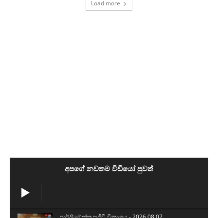
Load more
අපගේ නවතම වීඩියෝ පුවත්
පාර්ලිමේන්තු සජීවි විකාශය - 2026.08.07