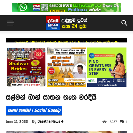
ප්‍රංශයෙන් ඉන්දියාවට ඩොලර් බිලියන 34ක Rafale ප්‍රහාරක ජෙට් යානා
යෝජනාවක්
සල්මන් ඛාන් ඝාතන තැත වරදියි
සමාජ ගොසිප් | Social Gossip
By
Dasatha News 4
June 11, 2022
13287
1