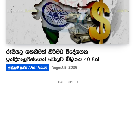
රුපියල ශක්තිමත් කිරීමට විදේශගත
ඉන්දියානුවන්ගෙන් ඩොලර් බිලියන 40.8ක්
උණුසුම් පුවත් | Hot News
August 5, 2026
Load more