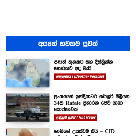
අපගේ නවතම පුවත්
පළාත් තුනකට සහ දිස්ත්‍රික්ක
හතරකට අද වැසි
කාළගුණය | Weather Forecast
ප්‍රංශයෙන් ඉන්දියාවට ඩොලර් බිලියන
34ක Rafale ප්‍රහාරක ජෙට් යානා
යෝජනාවක්
උණුසුම් පුවත් | Hot News
ශානිගේ උසස්වීම එයි – CID