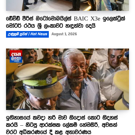
ඩේවිඩ් පීරිස් ඔටෝමොබයිල්ස් BAIC X3e ඉලෙක්ට්‍රික්
මෝටර් රථය ශ්‍රී ලංකාවට හඳුන්වා දෙයි
උණුසුම් පුවත් | Hot News
August 1, 2026
ඉතිහාසයේ කවදා හරි මාව නිදොස් කොට නිදහස්
කරයි – හිටපු ආරක්ෂක ලේකම් හේමසිරි, අවසන්
වරට අධිකරණයේ දී කළ අනාවරණය