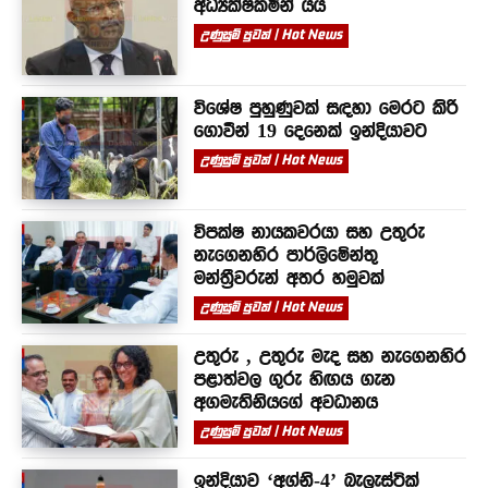
අධ්‍යක්ෂකමින් යයි
උණුසුම් පුවත් | Hot News
විශේෂ පුහුණුවක් සඳහා මෙරට කිරි
ගොවීන් 19 දෙනෙක් ඉන්දියාවට
උණුසුම් පුවත් | Hot News
විපක්ෂ නායකවරයා සහ උතුරු
නැගෙනහිර පාර්ලිමේන්තු
මන්ත්‍රීවරුන් අතර හමුවක්
උණුසුම් පුවත් | Hot News
උතුරු , උතුරු මැද සහ නැගෙනහිර
පළාත්වල ගුරු හිඟය ගැන
අගමැතිනියගේ අවධානය
උණුසුම් පුවත් | Hot News
ඉන්දියාව ‘අග්නි-4’ බැලැස්ටික්