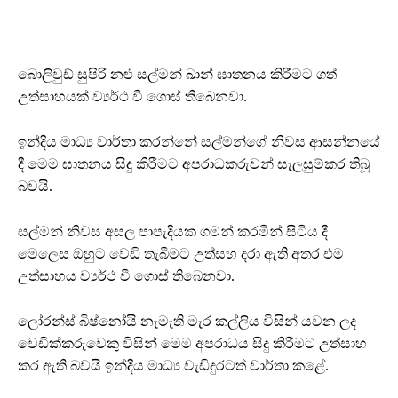
බොලිවුඩ් සුපිරි නළු සල්මන් ඛාන් ඝාතනය කිරීමට ගත්
උත්සාහයක් ව්‍යර්ථ වී ගොස් තිබෙනවා.
ඉන්දීය මාධ්‍ය වාර්තා කරන්නේ සල්මන්ගේ නිවස ආසන්නයේ
දී මෙම ඝාතනය සිදු කිරීමට අපරාධකරුවන් සැලසුම්කර තිබූ
බවයි.
සල්මන් නිවස අසල පාපැදියක ගමන් කරමින් සිටිය දී
මෙලෙස ඔහුට වෙඩි තැබීමට උත්සහ දරා ඇති අතර එම
උත්සාහය ව්‍යර්ථ වී ගොස් තිබෙනවා.
ලෝරන්ස් බිෂ්නෝයි නැමැති මැර කල්ලිය විසින් යවන ලද
වෙඩික්කරුවෙකු විසින් මෙම අපරාධය සිදු කිරීමට උත්සාහ
කර ඇති බවයි ඉන්දීය මාධ්‍ය වැඩිදුරටත් වාර්තා කළේ.