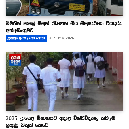
බීමතින් පාසල් සිසුන් රැගෙන ගිය සිසුසැරියේ රියදුරු
අත්අඩංගුවට
උණුසුම් පුවත් | Hot News
August 4, 2026
2025 උ.පෙළ විභාගයට අදාළ විශ්වවිද්‍යාල කඩඉම්
ලකුණු නිකුත් කෙරේ