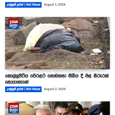
උණුසුම් පුවත් | Hot News
August 1, 2026
කොල්ලුපිටිය වෙරළට ගොඩගසා තිබිය දී මළ සිරුරක්
සොයාගැනේ
උණුසුම් පුවත් | Hot News
August 2, 2026