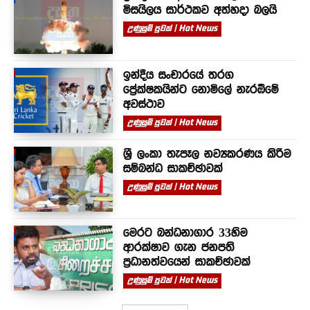
මිසයිලය සාර්ථකව අත්හදා බලයි
උණුසුම් පුවත් | Hot News
ඉන්දීය සංචාරයේ තරග
ප්‍රේක්ෂකයින්ට නොමිලේ නැරඹීමේ
අවස්ථාව
උණුසුම් පුවත් | Hot News
ශ්‍රී ලංකා තැපෑල නව්‍යකරණය කිරීම
සම්බන්ධ සාකච්ඡාවක්
උණුසුම් පුවත් | Hot News
මෙරට බන්ධනාගාර 33හිම
ආරක්ෂාව ගැන ජනපති
ප්‍රධානත්වයෙන් සාකච්ඡාවක්
උණුසුම් පුවත් | Hot News