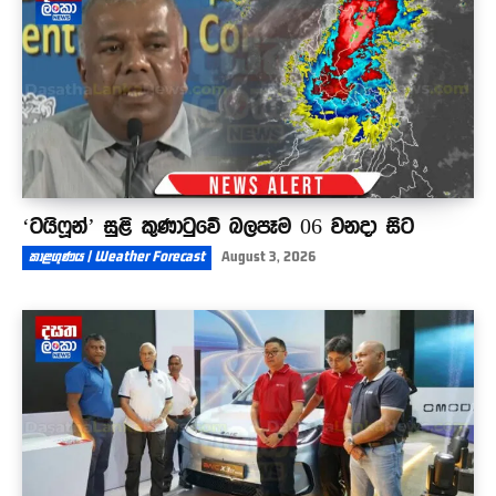
‘ටයිෆූන්’ සුළි කුණාටුවේ බලපෑම 06 වනදා සිට
කාළගුණය | Weather Forecast
August 3, 2026