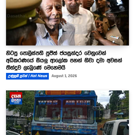
හිටපු පොලිස්පති පූජිත් ජයසුන්දර වෙනුවෙන්
අධිකරණයේ සියලු ආලෝක පහන් නිවා දමා අවසන්
තීන්දුව ලැබුණේ මෙහෙමයි
උණුසුම් පුවත් | Hot News
August 1, 2026