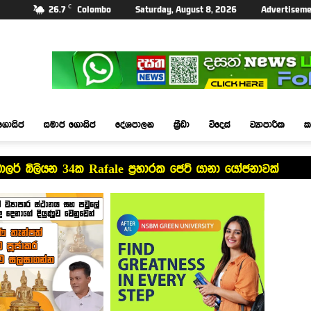
C
26.7
Colombo
Saturday, August 8, 2026
Advertiseme
ගොසිප්
සමාජ ගොසිප්
දේශපාලන
ක්‍රීඩා
විදෙස්
ව්‍යාපාරික
ක
ඩොලර් බිලියන 34ක Rafale ප්‍රහාරක ජෙට් යානා යෝජනාවක්