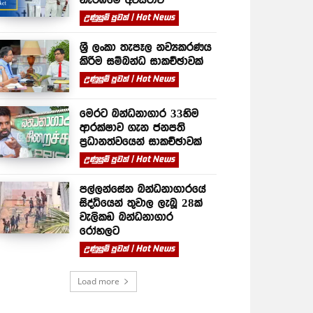
උණුසුම් පුවත් | Hot News
ශ්‍රී ලංකා තැපෑල නව්‍යකරණය
කිරීම සම්බන්ධ සාකච්ඡාවක්
උණුසුම් පුවත් | Hot News
මෙරට බන්ධනාගාර 33හිම
ආරක්ෂාව ගැන ජනපති
ප්‍රධානත්වයෙන් සාකච්ඡාවක්
උණුසුම් පුවත් | Hot News
පල්ලන්සේන බන්ධනාගාරයේ
සිද්ධියෙන් තුවාල ලැබූ 28ක්
වැලිකඩ බන්ධනාගාර
රෝහලට
උණුසුම් පුවත් | Hot News
Load more