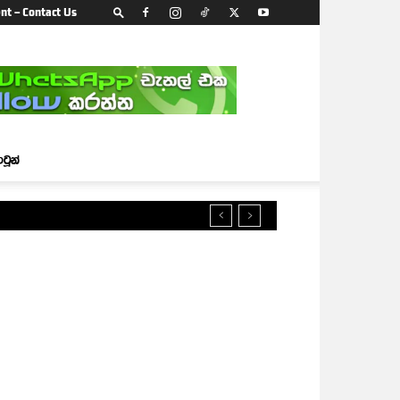
nt – Contact Us
ාටූන්