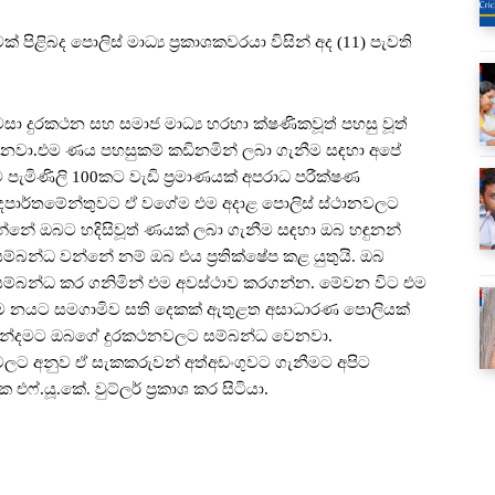
පිළිබද පොලිස් මාධ්‍ය ප්‍රකාශකවරයා විසින් අද (11) පැවති
 දුරකථන සහ සමාජ මාධ්‍ය හරහා ක්ෂණිකවූත් පහසු වූත්
ෙනවා.එම ණය පහසුකම් කඩිනමින් ලබා ගැනීම සඳහා අපේ
ැමිණිලි 100කට වැඩි ප්‍රමාණයක් අපරාධ පරීක්ෂණ
 දෙපාර්තමේන්තුවට ඒ වගේම එම අදාළ පොලිස් ස්ථානවලට
්නේ ඔබට හදිසිවූත් ණයක් ලබා ගැනීම සඳහා ඔබ හඳුනන්
ම්බන්ධ වන්නේ නම් ඔබ එය ප්‍රතික්ෂේප කළ යුතුයි. ඔබ
 සම්බන්ධ කර ගනිමින් එම අවස්ථාව කරගන්න. මේවන විට එම
 එම නයට සමගාමිව සති දෙකක් ඇතුළත අසාධාරණ පොලියක්
 අන්දමට ඔබගේ දුරකථනවලට සම්බන්ධ වෙනවා.
ිවලට අනුව ඒ සැකකරුවන් අත්අඩංගුවට ගැනීමට අපිට
එෆ්.යූ.කේ. වුට්ලර් ප්‍රකාශ කර සිටියා.