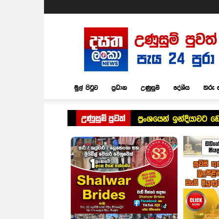
Dasatha
Lanka
News
මුල් පිටුව
ප්‍රධාන
උණුසුම්
දේශීය
තරු 
උණුසුම් පුවත්
ප්‍රංශයෙන් ඉන්දියාවට 