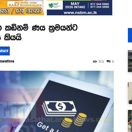
 කඩිනම් ණය ක්‍රමයන්ට
 කියයි
 News
marathne
313
0