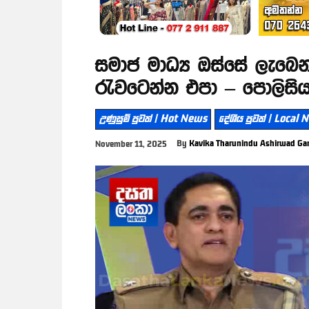
සමාජ මාධ්‍ය ඔස්සේ ලැබෙන
රැවටෙන්න එපා – පොලිසිය
උණුසුම් පුවත් | Hot News
දේශීය පුවත් | Local
By
Kavika Tharunindu Ashirwad Ga
November 11, 2025