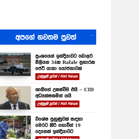
All
අපගේ නවතම පුවත්
ප්‍රංශයෙන් ඉන්දියාවට ඩොලර්
බිලියන 34ක Rafale ප්‍රහාරක
ජෙට් යානා යෝජනාවක්
උණුසුම් පුවත් | Hot News
ශානිගේ උසස්වීම එයි – CID
අධ්‍යක්ෂකමින් යයි
උණුසුම් පුවත් | Hot News
විශේෂ පුහුණුවක් සඳහා
මෙරට කිරි ගොවීන් 19
දෙනෙක් ඉන්දියාවට