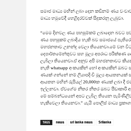
සමාජ මාධ්‍ය මඟින් ලබා දෙන කඩිනම් ණය වංචාවක් 
මාධ්‍ය හමුවේදී හෙළිදරව්වක් සිදුකරනු ලැබුවා.
“මෙම දිනවල ණය පහසුම්කම් ලබාදෙන බවට පවසා
ණය පහසුකම් ලබාදිය හැකි බව සමාජයේ පැතිර
මහජනතාව උනන්දු වෙලා තියෙනවා.මේ වන විට ප
දෙපාර්තමේන්තුවට සහ මූල්‍ය අපරාධ පරීක්ෂණ
ලැබිලා තියෙනවා.ඒ අනුව අපි මහජනතාවට කියන
නැති whatsapp අංකයකින් හෝ අංකයකින් ඔබ‍ට ස
ණයක් ගන්නේ නම් ලියාපදිංචි මූල්‍ය ආයතනයක්
ආයතන මඟින් රුපියල් 20,000ක ණයක් ලබා දී
ඉල්ලනවා. ඒවගේම නිතර නිතර ඔබ‍ට පීඩාකාරී
මේ සම්බන්ධයෙන් අප‍ට ලැබිල තියෙන පැමිණිල
හැකිවෙලා තියෙනවා.” යැයි පොලිස් මාධ්‍ය ප්‍රකාශක 
news
sri lanka news
Srilanka
TAGS