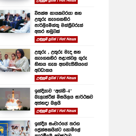
උණුසුම් පුවත් | Hot News
විපක්ෂ නායකවරයා සහ
උතුරු නැගෙනහිර
පාර්ලිමේන්තු මන්ත්‍රීවරුන්
අතර හමුවක්
උණුසුම් පුවත් | Hot News
උතුරු , උතුරු මැද සහ
නැගෙනහිර පළාත්වල ගුරු
හිඟය ගැන අගමැතිනියගේ
අවධානය
උණුසුම් පුවත් | Hot News
ඉන්දියාව ‘අග්නි-4’
බැලැස්ටික් මිසයිලය සාර්ථකව
අත්හදා බලයි
උණුසුම් පුවත් | Hot News
ඉන්දීය සංචාරයේ තරග
ප්‍රේක්ෂකයින්ට නොමිලේ
නැරඹීමේ අවස්ථාව