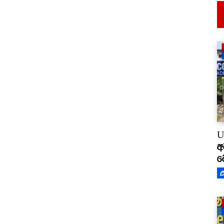
U
අ
ම
උ