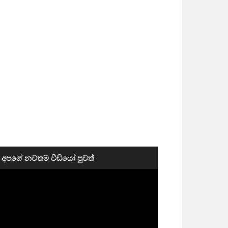
අපගේ නවතම වීඩියෝ පුවත්