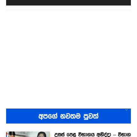
අපගේ නවතම පුවත්
උසස් පෙළ විභාගය අනිද්දා – විභාග