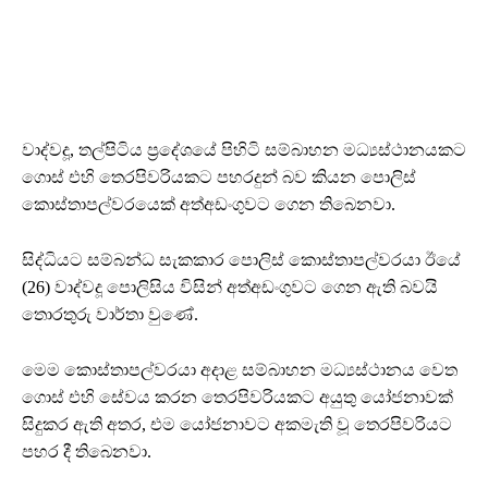
වාද්වදූ, තල්පිටිය ප්‍රදේශයේ පිහිටි සම්බාහන මධ්‍යස්ථානයකට
ගොස් එහි තෙරපිවරියකට පහරදුන් බව කියන පොලිස්
කොස්තාපල්වරයෙක් අත්අඩංගුවට ගෙන තිබෙනවා.
සිද්ධියට සම්බන්ධ සැකකාර පොලිස් කොස්තාපල්වරයා ඊයේ
(26) වාද්වදූ පොලිසිය විසින් අත්අඩංගුවට ගෙන ඇති බවයි
තොරතුරු වාර්තා වුණේ.
මෙම කොස්තාපල්වරයා අදාළ සම්බාහන මධ්‍යස්ථානය වෙත
ගොස් එහි සේවය කරන තෙරපිවරියකට අයුතු යෝජනාවක්
සිදුකර ඇති අතර, එම යෝජනාවට අකමැති වූ තෙරපිවරියට
පහර දී තිබෙනවා.