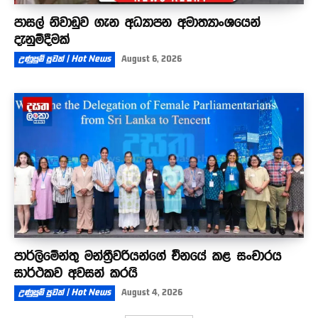
පාසල් නිවාඩුව ගැන අධ්‍යාපන අමාත්‍යාංශයෙන්
දැනුම්දීමක්
උණුසුම් පුවත් | Hot News
August 6, 2026
පාර්ලිමේන්තු මන්ත්‍රීවරියන්ගේ චීනයේ කළ සංචාරය
සාර්ථකව අවසන් කරයි
උණුසුම් පුවත් | Hot News
August 4, 2026