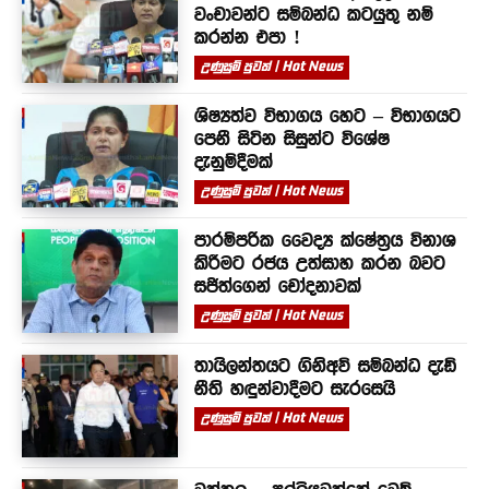
වංචාවන්ට සම්බන්ධ කටයුතු නම්
කරන්න එපා !
උණුසුම් පුවත් | Hot News
ශිෂ්‍යත්ව විභාගය හෙට – විභාගයට
පෙනී සිටින සිසුන්ට විශේෂ
දැනුම්දීමක්
උණුසුම් පුවත් | Hot News
පාරම්පරික වෛද්‍ය ක්ෂේත්‍රය විනාශ
කිරීමට රජය උත්සාහ කරන බවට
සජිත්ගෙන් චෝදනාවක්
උණුසුම් පුවත් | Hot News
තායිලන්තයට ගිනිඅවි සම්බන්ධ දැඩි
නීති හඳුන්වාදීමට සැරසෙයි
උණුසුම් පුවත් | Hot News