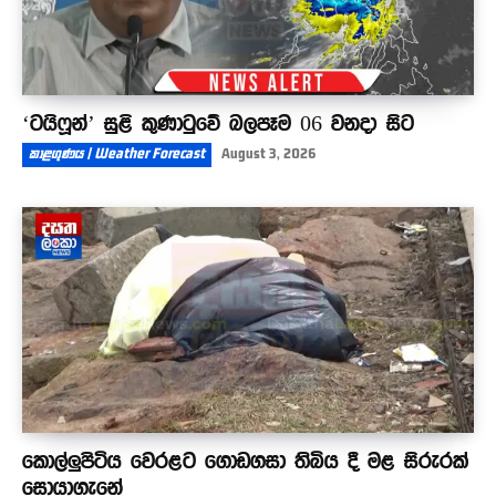
‘ටයිෆූන්’ සුළි කුණාටුවේ බලපෑම 06 වනදා සිට
කාළගුණය | Weather Forecast
August 3, 2026
කොල්ලුපිටිය වෙරළට ගොඩගසා තිබිය දී මළ සිරුරක්
සොයාගැනේ