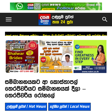
උසස් පෙළ විභාගය අනිද්දා – විභාග වංචාවන්ට සම්බන්ධ කටයුතු නම් කරන්න එපා
!
සම්බාහනයකට ආ කොස්තාපල්
තෙරපිවරියට සම්බාහනයක් දීලා –
තෙරපිවරිය රෝහලේ
උණුසුම් පුවත් | Hot News
දේශීය පුවත් | Local News