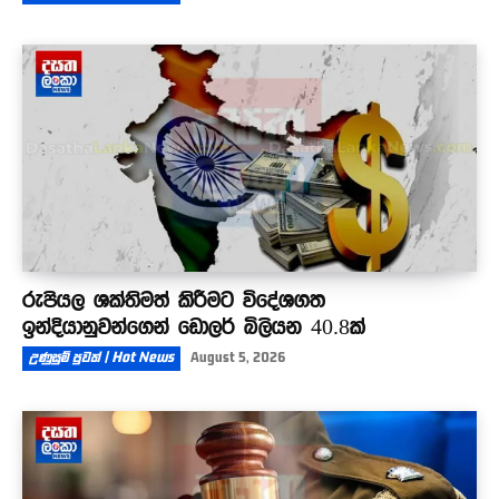
රුපියල ශක්තිමත් කිරීමට විදේශගත
ඉන්දියානුවන්ගෙන් ඩොලර් බිලියන 40.8ක්
උණුසුම් පුවත් | Hot News
August 5, 2026