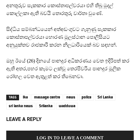
අනතුරුව සැකකාර කොස්තාපල්වරයා එහි තිබූ මුදල්
කොල්ලකා ඇති බවයි තොරතුරු වාර්තා වුණේ.
සිද්ධිය සම්බන්ධයෙන් අත්අඩංගුවට ගැනුණු සැකකාර
කොස්තාපල්වරයා හොරණ මූලස්ථාන පොලිසියට
අනුයුක්තව රාජකාරී කරන නිලධාරියෙක් බව සඳහන්.
ඔහු ඊයේ (26) දිනයේ පානදුර අධිකරණය වෙත ඉදිරිපත් කර
ඇති අතර,පහර කෑමට ලක්වූ තෙරපිවරිය පානදුර මූලික
රෝහල වෙත ඇතුළත් කර තිබෙනවා.
lka
massage centre
news
police
Sri Lanka
TAGS
sri lanka news
Srilanka
wadduwa
LEAVE A REPLY
LOG IN TO LEAVE A COMMENT