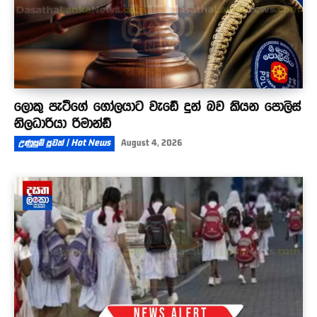
ලොකු පැටීගේ ගෝලයාට වැඩේ දුන් බව කියන පොලිස්
නිලධාරියා රිමාන්ඩ්
උණුසුම් පුවත් | Hot News
August 4, 2026