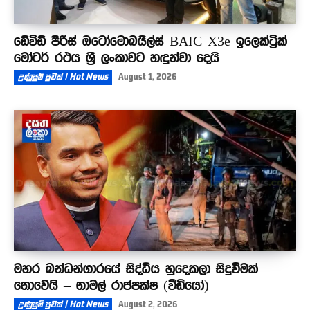
ඩේවිඩ් පීරිස් ඔටෝමොබයිල්ස් BAIC X3e ඉලෙක්ට්‍රික්
මෝටර් රථය ශ්‍රී ලංකාවට හඳුන්වා දෙයි
උණුසුම් පුවත් | Hot News
August 1, 2026
මහර බන්ධන්ගාරයේ සිද්ධිය හුදෙකලා සිදුවීමක්
නොවෙයි – නාමල් රාජපක්ෂ (වීඩියෝ)
උණුසුම් පුවත් | Hot News
August 2, 2026