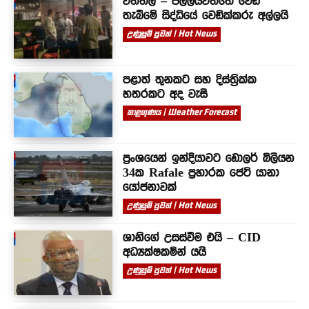
වත්තල – පල්ලියවත්තේ වෙඩි
තැබීමේ සිද්ධියේ වෙඩික්කරු අල්ලයි
උණුසුම් පුවත් | Hot News
පළාත් තුනකට සහ දිස්ත්‍රික්ක
හතරකට අද වැසි
කාළගුණය | Weather Forecast
ප්‍රංශයෙන් ඉන්දියාවට ඩොලර් බිලියන
34ක Rafale ප්‍රහාරක ජෙට් යානා
යෝජනාවක්
උණුසුම් පුවත් | Hot News
ශානිගේ උසස්වීම එයි – CID
අධ්‍යක්ෂකමින් යයි
උණුසුම් පුවත් | Hot News