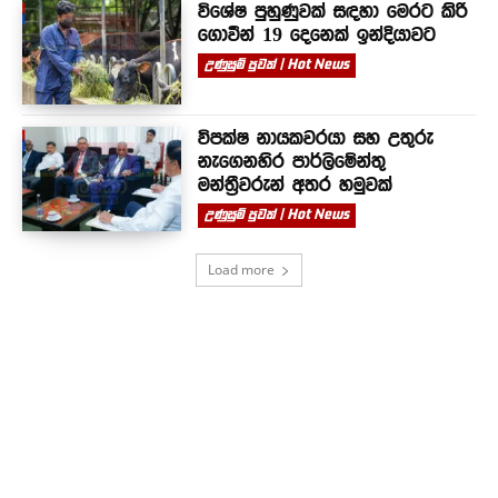
විශේෂ පුහුණුවක් සඳහා මෙරට කිරි
ගොවීන් 19 දෙනෙක් ඉන්දියාවට
උණුසුම් පුවත් | Hot News
විපක්ෂ නායකවරයා සහ උතුරු
නැගෙනහිර පාර්ලිමේන්තු
මන්ත්‍රීවරුන් අතර හමුවක්
උණුසුම් පුවත් | Hot News
Load more