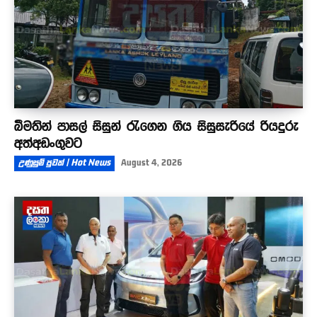
බීමතින් පාසල් සිසුන් රැගෙන ගිය සිසුසැරියේ රියදුරු
අත්අඩංගුවට
උණුසුම් පුවත් | Hot News
August 4, 2026