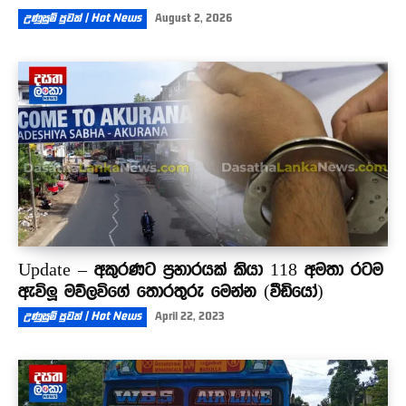
උණුසුම් පුවත් | Hot News
August 2, 2026
Update – අකුරණට ප්‍රහාරයක් කියා 118 අමතා රටම
ඇවිලූ මව්ලවිගේ තොරතුරු මෙන්න (වීඩියෝ)
උණුසුම් පුවත් | Hot News
April 22, 2023