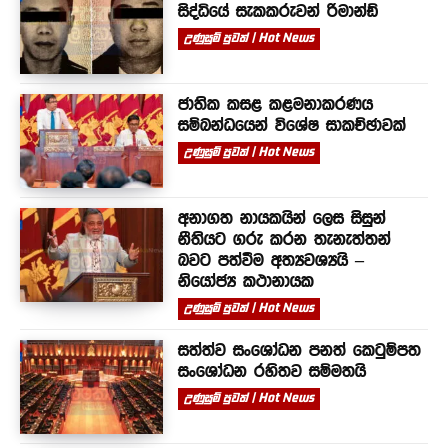
සිද්ධියේ සැකකරුවන් රිමාන්ඩ්
උණුසුම් පුවත් | Hot News
ජාතික කසළ කළමනාකරණය
සම්බන්ධයෙන් විශේෂ සාකච්ඡාවක්
උණුසුම් පුවත් | Hot News
අනාගත නායකයින් ලෙස සිසුන්
නීතියට ගරු කරන තැනැත්තන්
බවට පත්වීම අත්‍යවශ්‍යයි –
නියෝජ්‍ය කථානායක
උණුසුම් පුවත් | Hot News
සත්ත්ව සංශෝධන පනත් කෙටුම්පත
සංශෝධන රහිතව සම්මතයි
උණුසුම් පුවත් | Hot News