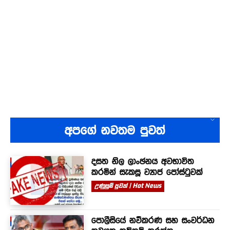
අපගේ නවතම පුවත්
දසත නිල ලාංඡනය අවභාවිත
කරමින් සැකසූ ව්‍යාජ පෝස්ටුවක්
උණුසුම් පුවත් | Hot News
පොලීසියේ නවීකරණ සහ සංවර්ධන