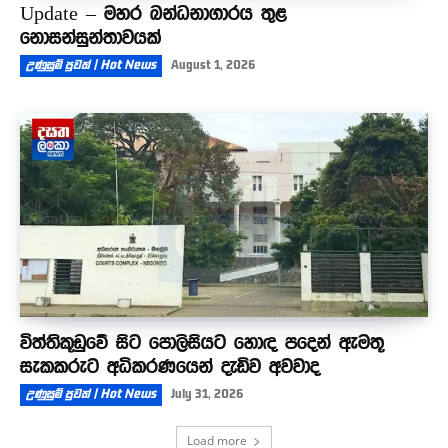
Update – මහර බන්ධනාගාරය තුළ
නොසන්සුන්තාවයක්
උණුසුම් පුවත් | Hot News
August 1, 2026
විත්තිකූඩුවේ සිට පොලිසියට හොඳ පදෙන් ඇමතූ
සැකකරුට අධිකරණයෙන් දැඩිව අවවාද
උණුසුම් පුවත් | Hot News
July 31, 2026
Load more