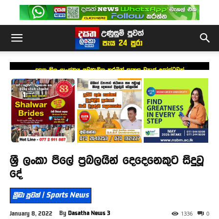
දසත නිල ලාංඡනය අවභාවිත කරමින් සැකසූ ව්‍යාජ පෝස්ටුවක්
ශ්‍රී ලංකා පිලේ ප්‍රබලයින් දෙදෙනෙකුට සිදුවූ
දේ
ක්‍රීඩා පුවත් | Sports News
By
Dasatha News 3
January 8, 2022
1336
0