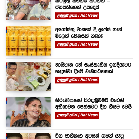
කටයුතු කඩිනම් කරන්න –
ජනපතිගෙන් උපදෙස්
උණුසුම් පුවත් | Hot News
අගෝස්තු මාසයේ දී ලාෆ්ස් ගෑස්
මිලෙත් වෙනසක් නැහැ
උණුසුම් පුවත් | Hot News
තායිවාන තේ සංස්කෘතිය ඉන්දියාවට
හඳුන්වා දීමේ වැඩසටහනක්
උණුසුම් පුවත් | Hot News
හිරුණිකාගේ සිරදඬුවමට එරෙහි
අභියාචන පෙත්සමට දින නියම වෙයි
උණුසුම් පුවත් | Hot News
චීන ජාතිකයා අවසන් ගමන් යැවූ