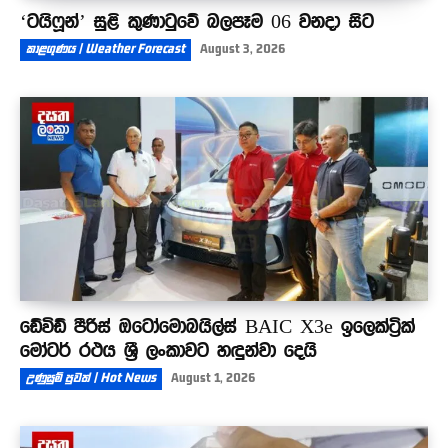
‘ටයිෆූන්’ සුළි කුණාටුවේ බලපෑම 06 වනදා සිට
කාළගුණය | Weather Forecast
August 3, 2026
ඩේවිඩ් පීරිස් ඔටෝමොබයිල්ස් BAIC X3e ඉලෙක්ට්‍රික්
මෝටර් රථය ශ්‍රී ලංකාවට හඳුන්වා දෙයි
උණුසුම් පුවත් | Hot News
August 1, 2026