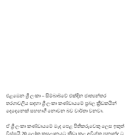
එළඹෙන ශ්‍රී ලංකා – සිම්බාබ්වේ එක්දින ජාත්‍යන්තර
තරගාවලිය සඳහා ශ්‍රී ලංකා කණ්ඩායමේ ප්‍රබල ක්‍රීඩකයින්
දෙදෙනෙක් සහභාගී නොවන බව වාර්තා වනවා.
ඒ ශ්‍රී ලංකා කණ්ඩායමේ මැද පෙළ පිතිකරුවෙකු ලෙස ඉකුත්
විස්සයි 20 ලෝක කුසලානයට ක්‍රීඩා කළ අවිශ්ක ප්‍රනාන්දු ට