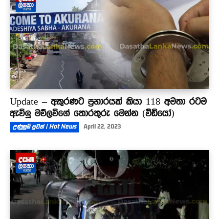
Update – අකුරණට ප්‍රහාරයක් කියා 118 අමතා රටම
ඇවිලූ මව්ලවිගේ තොරතුරු මෙන්න (වීඩියෝ)
උණුසුම් පුවත් | Hot News
April 22, 2023