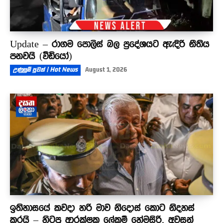
Update – රාගම පොලිස් බල ප්‍රදේශයට ඇඳිරි නීතිය
පනවයි (වීඩියෝ)
උණුසුම් පුවත් | Hot News
August 1, 2026
ඉතිහාසයේ කවදා හරි මාව නිදොස් කොට නිදහස්
කරයි – හිටපු ආරක්ෂක ලේකම් හේමසිරි, අවසන්