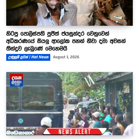
හිටපු පොලිස්පති පූජිත් ජයසුන්දර වෙනුවෙන්
අධිකරණයේ සියලු ආලෝක පහන් නිවා දමා අවසන්
තීන්දුව ලැබුණේ මෙහෙමයි
උණුසුම් පුවත් | Hot News
August 1, 2026