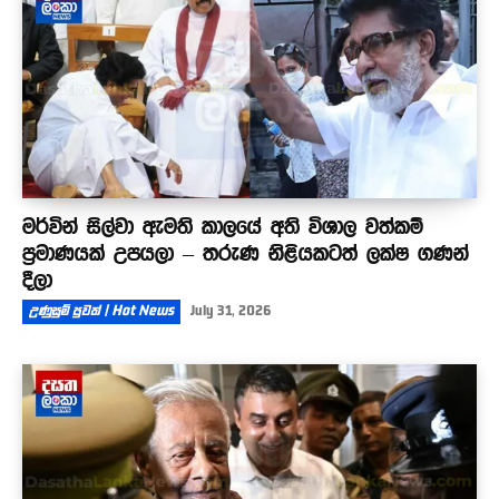
මර්වින් සිල්වා ඇමති කාලයේ අති විශාල වත්කම්
ප්‍රමාණයක් උපයලා – තරුණ නිළියකටත් ලක්ෂ ගණන්
දීලා
උණුසුම් පුවත් | Hot News
July 31, 2026