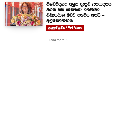
විශ්වවිද්‍යාල අලුත් දැනුම උත්පාදනය
කරන සහ සමාජයට වගකියන
මධ්‍යස්ථාන බවට පත්විය යුතුයි –
අග්‍රාමාත්‍යවරිය
උණුසුම් පුවත් | Hot News
Load more