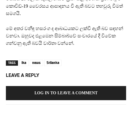
කොවිඩ්-19 වෛරසය ආසාදනය වී ඇති බවට තහවුරු වීමත්
සමගයි.
මේ අතර වනිඳු හසරංග ද ආබාධයකට ලක්වී ඇති බව සඳහන්
වනවා. ඔහුවද එළඹෙන සිම්බාබ්වේ සංචාරයේ දී විවේක
ගන්වනු ඇති බවයි වාර්තා වන්නේ.
lka
news
Srilanka
TAGS
LEAVE A REPLY
LOG IN TO LEAVE A COMMENT