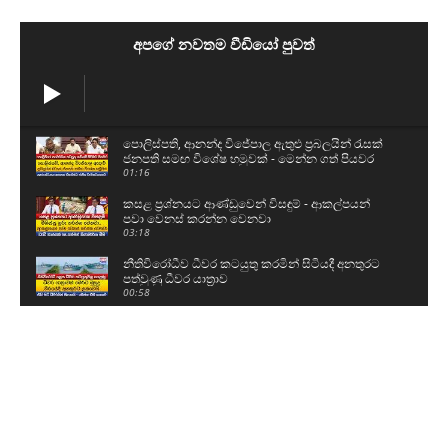
අපගේ නවතම වීඩියෝ පුවත්
පොලිස්පති, ආනන්ද විජේපාල ඇතුළු ප්‍රබලයින් රැසක්
ජනපති සමඟ විශේෂ හමුවක් - මෙන්න ගත් පියවර
01:16
කසළ ප්‍රශ්නයට ආණ්ඩුවෙන් විසඳුම් - ආකල්පයන්
පවා වෙනස් කරන්න වෙනවා
03:18
නීතිවිරෝධීව ධීවර කටයුතු කරමින් සිටියදී අනතුරට
පත්වුණු ධීවර යාත්‍රාව
00:58
උසස් පෙළ සහ ශිෂ්‍යත්ව විභාගයට බස් යොදවා ඇති
අයුරු මෙන්න - වෙනදා වෙලාවටම තමයි යන්නේ
05:08
ගල් අඟුරු කොමිසමට සාක්ෂි දෙන්න ආ DV චානක
හා කුමාර ජයකොඩි
02:24
අකිල ගැන UNPයෙන් කට අරියි - හොරු අල්ලන