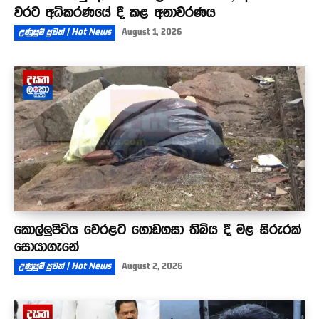
වරට අධිකරණයේ දී කළ අනාවරණය
උණුසුම් පුවත් | Hot News
August 1, 2026
කොල්ලුපිටිය වෙරළට ගොඩගසා තිබිය දී මළ සිරුරක්
සොයාගැනේ
උණුසුම් පුවත් | Hot News
August 2, 2026