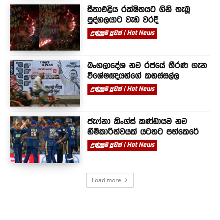
සීතාඑළිය රක්ෂිතයට ගිනි තැබූ
පුද්ගලයාට වැඩ වරදී
උණුසුම් පුවත් | Hot News
බංගලාදේශ නව රජයේ තීරණ ගැන
විශේෂඥයන්ගේ කනස්සල්ල
උණුසුම් පුවත් | Hot News
ජැෆ්නා කිංග්ස් කණ්ඩායම නව
හිමිකාරීත්වයක් යටතට පත්කෙරේ
උණුසුම් පුවත් | Hot News
Load more