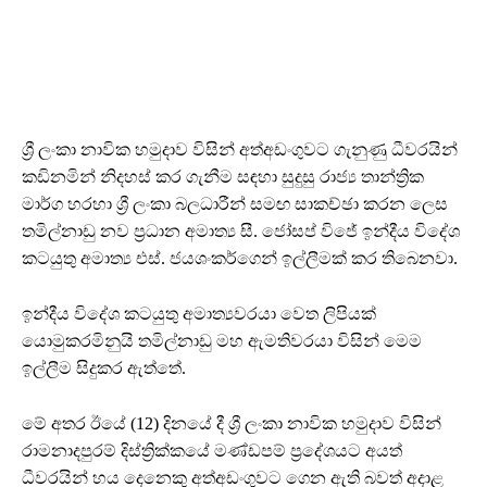
ශ්‍රී ලංකා නාවික හමුදාව විසින් අත්අඩංගුවට ගැනුණු ධීවරයින්
කඩිනමින් නිදහස් කර ගැනීම සඳහා සුදුසු රාජ්‍ය තාන්ත්‍රික
මාර්ග හරහා ශ්‍රී ලංකා බලධාරීන් සමඟ සාකච්ඡා කරන ලෙස
තමිල්නාඩු නව ප්‍රධාන අමාත්‍ය සී. ජෝසප් විජේ ඉන්දීය විදේශ
කටයුතු අමාත්‍ය එස්. ජයශංකර්ගෙන් ඉල්ලීමක් කර තිබෙනවා.
ඉන්දීය විදේශ කටයුතු අමාත්‍යවරයා වෙත ලිපියක්
යොමුකරමිනුයි තමිල්නාඩු මහ ඇමතිවරයා විසින් මෙම
ඉල්ලීම සිදුකර ඇත්තේ.
මේ අතර ඊයේ (12) දිනයේ දී ශ්‍රී ලංකා නාවික හමුදාව විසින්
රාමනාදපුරම් දිස්ත්‍රික්කයේ මණ්ඩපම් ප්‍රදේශයට අයත්
ධීවරයින් හය දෙනෙකු අත්අඩංගුවට ගෙන ඇති බවත් අදාළ