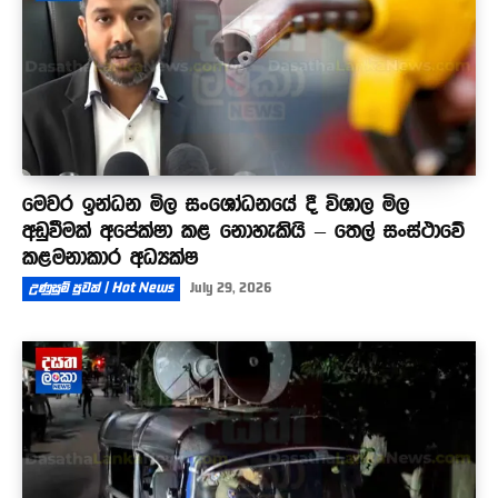
මෙවර ඉන්ධන මිල සංශෝධනයේ දී විශාල මිල
අඩුවීමක් අපේක්ෂා කළ නොහැකියි – තෙල් සංස්ථාවේ
කළමනාකාර අධ්‍යක්ෂ
උණුසුම් පුවත් | Hot News
July 29, 2026