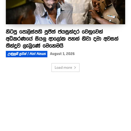
හිටපු පොලිස්පති පූජිත් ජයසුන්දර වෙනුවෙන්
අධිකරණයේ සියලු ආලෝක පහන් නිවා දමා අවසන්
තීන්දුව ලැබුණේ මෙහෙමයි
උණුසුම් පුවත් | Hot News
August 1, 2026
Load more