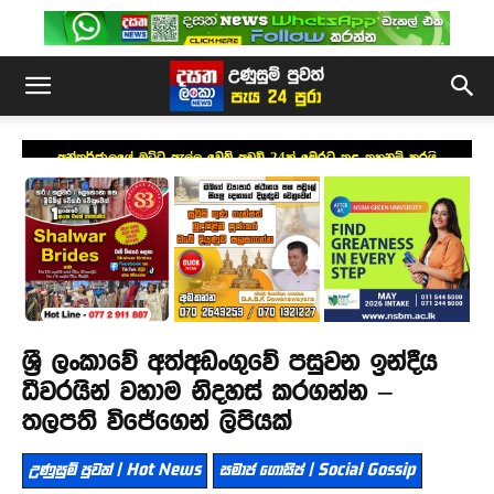
අන්තර්ජාලයේ ඔට්ටු ඇල්ලූ වෙබ් අඩවි 24ක් මෙරට තුළ තහනම් කරයි
ශ්‍රී ලංකාවේ අත්අඩංගුවේ පසුවන ඉන්දීය
ධීවරයින් වහාම නිදහස් කරගන්න –
තලපති විජේගෙන් ලිපියක්
උණුසුම් පුවත් | Hot News
සමාජ ගොසිප් | Social Gossip