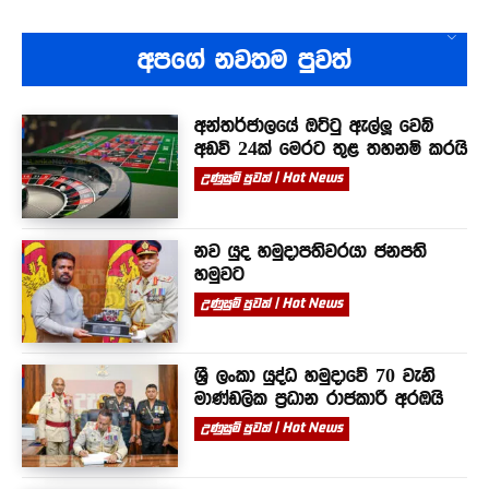
අපගේ නවතම පුවත්
අන්තර්ජාලයේ ඔට්ටු ඇල්ලූ වෙබ්
අඩවි 24ක් මෙරට තුළ තහනම් කරයි
උණුසුම් පුවත් | Hot News
නව යුද හමුදාපතිවරයා ජනපති
හමුවට
උණුසුම් පුවත් | Hot News
ශ්‍රී ලංකා යුද්ධ හමුදාවේ 70 වැනි
මාණ්ඩලික ප්‍රධාන රාජකාරී අරඹයි
උණුසුම් පුවත් | Hot News