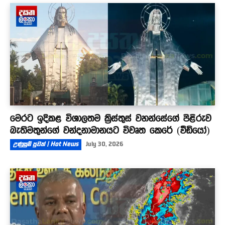
මන්ත්‍රී කෙනෙක් පළාතටවත් ආවේ නෑ - ඡන්දවලට
එනවා..ආපු ගංවතුරට අපේ ගෙවල් ගන්න දෙයක් නෑ
07:53
මෙරට ඉදිකළ විශාලතම ක්‍රිස්තුස් වහන්සේගේ පිළිරුව
බැතිමතුන්ගේ වන්දනාමානයට විවෘත කෙරේ (වීඩියෝ)
උණුසුම් පුවත් | Hot News
July 30, 2026