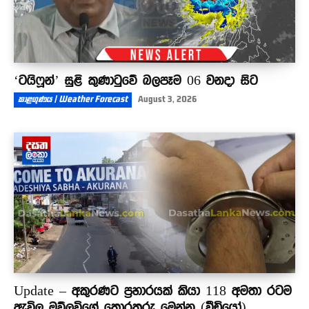
‘ටයිෆූන්’ සුළි කුණාටුවේ බලපෑම 06 වනදා සිට
කාළගුණය | Weather Forecast
August 3, 2026
Update – අකුරණට ප්‍රහාරයක් කියා 118 අමතා රටම
ඇවිලූ මව්ලවිගේ තොරතුරු මෙන්න (වීඩියෝ)