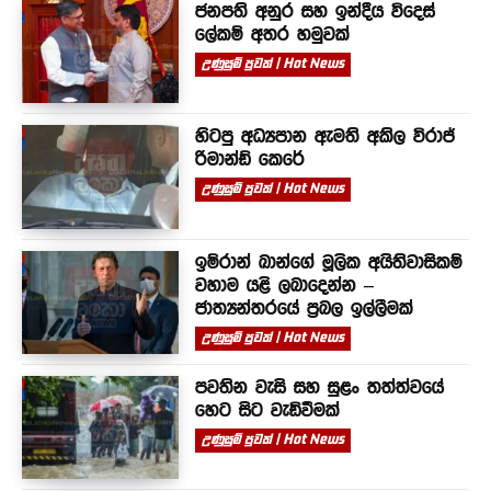
ජනපති අනුර සහ ඉන්දීය විදෙස්
ලේකම් අතර හමුවක්
උණුසුම් පුවත් | Hot News
හිටපු අධ්‍යපාන ඇමති අකිල විරාජ්
රිමාන්ඩ් කෙරේ
උණුසුම් පුවත් | Hot News
ඉම්රාන් ඛාන්ගේ මූලික අයිතිවාසිකම්
වහාම යළි ලබාදෙන්න –
ජාත්‍යන්තරයේ ප්‍රබල ඉල්ලීමක්
උණුසුම් පුවත් | Hot News
පවතින වැසි සහ සුළං තත්ත්වයේ
හෙට සිට වැඩිවීමක්
උණුසුම් පුවත් | Hot News