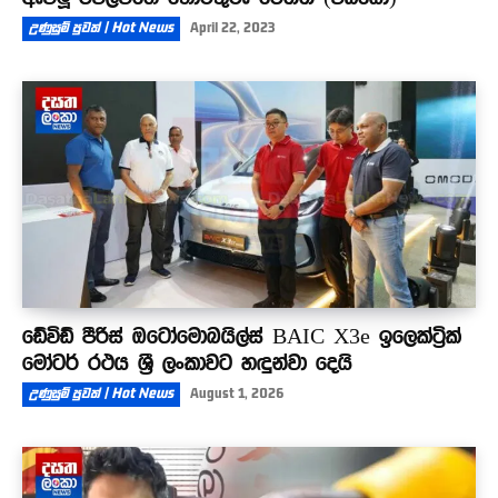
උණුසුම් පුවත් | Hot News
April 22, 2023
ඩේවිඩ් පීරිස් ඔටෝමොබයිල්ස් BAIC X3e ඉලෙක්ට්‍රික්
මෝටර් රථය ශ්‍රී ලංකාවට හඳුන්වා දෙයි
උණුසුම් පුවත් | Hot News
August 1, 2026