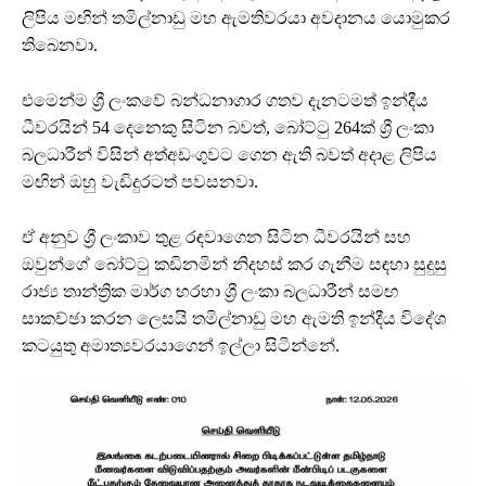
ලිපිය මඟින් තමිල්නාඩු මහ ඇමතිවරයා අවදානය යොමුකර
තිබෙනවා.
එමෙන්ම ශ්‍රී ලංකවේ බන්ධනාගාර ගතව දැනටමත් ඉන්දීය
ධීවරයින් 54 දෙනෙකු සිටින බවත්, බෝට්ටු 264ක් ශ්‍රී ලංකා
බලධාරීන් විසින් අත්අඩංගුවට ගෙන ඇති බවත් අදාළ ලිපිය
මඟින් ඔහු වැඩිදුරටත් පවසනවා.
ඒ අනුව ශ්‍රී ලංකාව තුළ රඳවාගෙන සිටින ධීවරයින් සහ
ඔවුන්ගේ බෝට්ටු කඩිනමින් නිදහස් කර ගැනීම සඳහා සුදුසු
රාජ්‍ය තාන්ත්‍රික මාර්ග හරහා ශ්‍රී ලංකා බලධාරීන් සමඟ
සාකච්ඡා කරන ලෙසයි තමිල්නාඩු මහ ඇමති ඉන්දීය විදේශ
කටයුතු අමාත්‍යවරයාගෙන් ඉල්ලා සිටින්නේ.