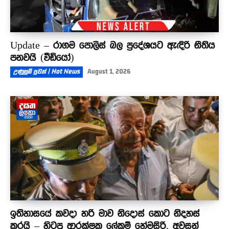
Update – රාගම පොලිස් බල ප්‍රදේශයට ඇඳිරි නීතිය
පනවයි (වීඩියෝ)
උණුසුම් පුවත් | Hot News
August 1, 2026
ඉතිහාසයේ කවදා හරි මාව නිදොස් කොට නිදහස්
කරයි – හිටපු ආරක්ෂක ලේකම් හේමසිරි, අවසන්