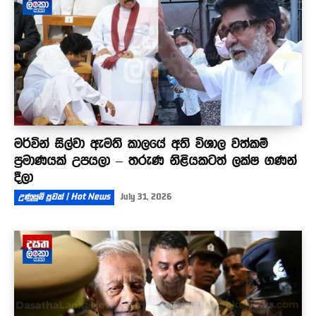
මර්වින් සිල්වා ඇමති කාලයේ අති විශාල වත්කම්
ප්‍රමාණයක් උපයලා – තරුණ නිළියකටත් ලක්ෂ ගණන්
දීලා
උණුසුම් පුවත් | Hot News
July 31, 2026