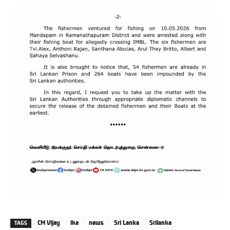
CM Vijay
lka
news
Sri Lanka
Srilanka
TAGS