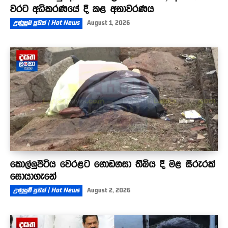
වරට අධිකරණයේ දී කළ අනාවරණය
උණුසුම් පුවත් | Hot News
August 1, 2026
කොල්ලුපිටිය වෙරළට ගොඩගසා තිබිය දී මළ සිරුරක්
සොයාගැනේ
උණුසුම් පුවත් | Hot News
August 2, 2026