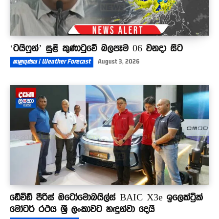
‘ටයිෆූන්’ සුළි කුණාටුවේ බලපෑම 06 වනදා සිට
කාළගුණය | Weather Forecast
August 3, 2026
ඩේවිඩ් පීරිස් ඔටෝමොබයිල්ස් BAIC X3e ඉලෙක්ට්‍රික්
මෝටර් රථය ශ්‍රී ලංකාවට හඳුන්වා දෙයි