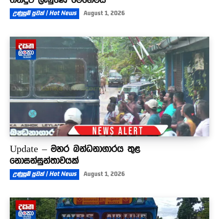
උණුසුම් පුවත් | Hot News
August 1, 2026
Update – මහර බන්ධනාගාරය තුළ
නොසන්සුන්තාවයක්
උණුසුම් පුවත් | Hot News
August 1, 2026