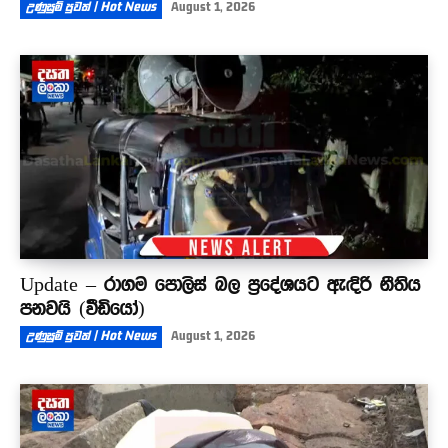
උණුසුම් පුවත් | Hot News
August 1, 2026
Update – රාගම පොලිස් බල ප්‍රදේශයට ඇඳිරි නීතිය
පනවයි (වීඩියෝ)
උණුසුම් පුවත් | Hot News
August 1, 2026