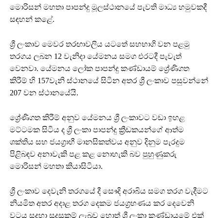
මොරිසන් මහතා පාපන්දු මූලස්ථානයේ පැවති මාධ්‍ය හමුවකදී
සඳහන් කළේ.
ශ්‍රී ලංකාව මෙවර තරඟාවලිය යටතේ සහභාගි වන පළමු
තරගය ලබන 12 වැනිදා යේමනය සමග එරටදී පැවැත්
වෙනවා. යේමනය ලෝක පාපන්දු කණ්ඩායම් ශ්‍රේණිගත
කිරීම් හි 157වැනි ස්ථානයේ සිටින අතර ශ්‍රී ලංකාව පසුවන්නේ
207 වන ස්ථානයේයි.
ශ්‍රේණිගත කිරීම් අනුව යේමනය ශ්‍රී ලංකාවට වඩා ඉහළ
මට්ටමක සිටිය ද ශ්‍රී ලංකා පාපන්දු ක්‍රීඩකයන්ගේ ආත්ම
ශක්තිය සහ ජයග්‍රාහී මානසිකත්වය අනුව දිනුම පැරදුම
පිළිබඳව අනාවැකි පළ කළ නොහැකි බව පුහුණුකරු
මොරිසන් මහතා කියාසිටියා.
ශ්‍රී ලංකාව දෙවැනි තරගයේ දී සෞදි අරාබිය සමග තරග වැදීමට
නියමිත අතර අදාළ තරග දෙකම ජයග්‍රහණය කර දෙවෙනි
වටය සදහා සුදුසුකම් ලැබුව හොත් ශ්‍රී ලංකා කණ්ඩායමේ එක්