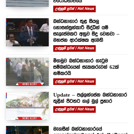
විරෝධතාවයේ
උණුසුම් පුවත් | Hot News
බන්ධනාගාර තුළ සියලු
නොසන්සුන්කාරී සිද්ධීන් යම්
සැලැස්මකට අනුව සිදු වෙනවා –
මහජන ආරක්ෂක ඇමති
උණුසුම් පුවත් | Hot News
මීගමුව බන්ධනාගාර ගැටුම
සම්බන්ධයෙන් සැකකරුවන් 62ක්
නම්කරයි
උණුසුම් පුවත් | Hot News
Update – පල්ලන්සේන බන්ධනාගාර
තුළින් පිටතට ගල් මුල් ප්‍රහාර
උණුසුම් පුවත් | Hot News
මැගසින් බන්ධනාගාරයේ