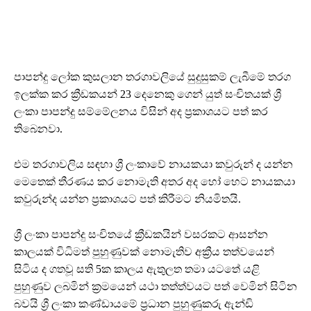
පාපන්දු ලෝක කුසලාන තරගාවලියේ සුදුසුකම් ලැබීමේ තරග
ඉලක්ක කර ක්‍රීඩකයන් 23 දෙනෙකු ගෙන් යුත් සංචිතයක් ශ්‍රී
ලංකා පාපන්දු සම්මේලනය විසින් අද ප්‍රකාශයට පත් කර
තිබෙනවා.
එම තරගාවලිය සඳහා ශ්‍රී ලංකාවේ නායකයා කවුරුන් ද යන්න
මෙතෙක් තීරණය කර නොමැති අතර අද හෝ හෙට නායකයා
කවුරුන්ද යන්න ප්‍රකාශයට පත් කිරීමට නියමිතයි.
ශ්‍රී ලංකා පාපන්දු සංචිතයේ ක්‍රීඩකයින් වසරකට ආසන්න
කාලයක් විධිමත් පුහුණුවක් නොමැතිව අක්‍රීය තත්වයෙන්
සිටිය ද ගතවූ සති 5ක කාලය ඇතුලත තමා යටතේ යළි
පුහුණුව ලබමින් ක්‍රමයෙන් යථා තත්ත්වයට පත් වෙමින් සිටින
බවයි ශ්‍රී ලංකා කණ්ඩායමේ ප්‍රධාන පුහුණුකරු ඇන්ඩි