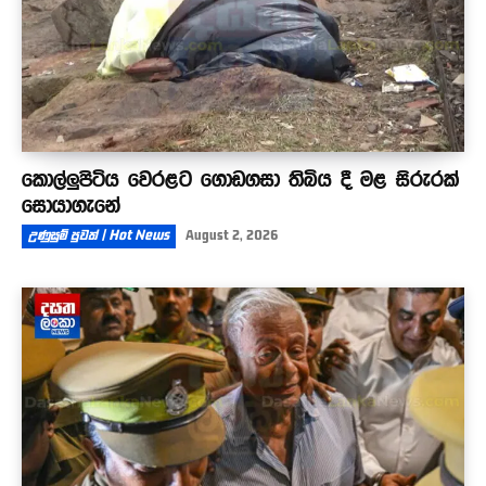
කොල්ලුපිටිය වෙරළට ගොඩගසා තිබිය දී මළ සිරුරක්
සොයාගැනේ
උණුසුම් පුවත් | Hot News
August 2, 2026