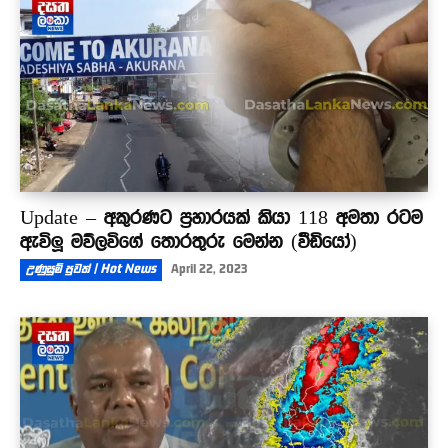
Update – අකුරණට ප්‍රහාරයක් කියා 118 අමතා රටම
ඇවිලූ මව්ලවිගේ තොරතුරු මෙන්න (වීඩියෝ)
උණුසුම් පුවත් | Hot News
April 22, 2023