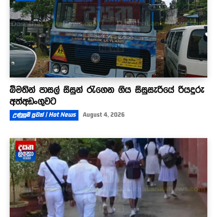
බීමතින් පාසල් සිසුන් රැගෙන ගිය සිසුසැරියේ රියදුරු
අත්අඩංගුවට
උණුසුම් පුවත් | Hot News
August 4, 2026