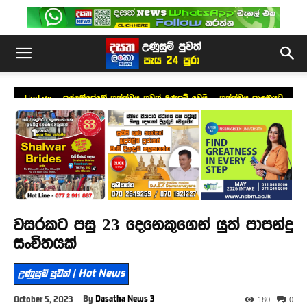
Update – පල්ලන්සේනේ තත්ත්වය තවත් උණුසුම් වෙයි – තත්ත්වය පාලනයට
කඳුළු ගෑස් ප්‍රහාර
වසරකට පසු 23 දෙනෙකුගෙන් යුත් පාපන්දු
සංචිතයක්
උණුසුම් පුවත් | Hot News
By
Dasatha News 3
October 5, 2023
180
0