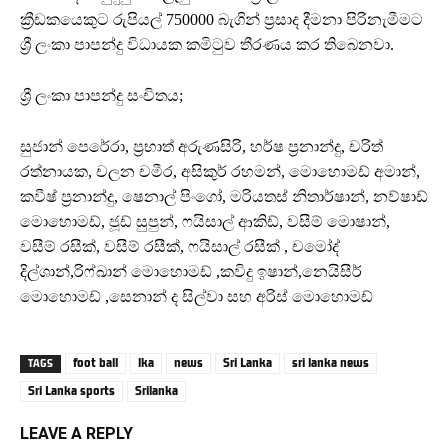
ක්‍රීඩකයෙකුට රුපියල් 750000 බැගින් ප්‍රසාද දීමනා පිරිනැමීමට
ශ්‍රී ලංකා පාපන්දු විධායක කමිටුව තීරණය කර තිබෙනවා.
ශ්‍රී ලංකා පාපන්දු සංචිතය;
සුජාන් පෙරේරා, ප්‍රභාත් අරුණසිරි, හර්ෂ ප්‍රනාන්දු, චරිත්
රත්නායක, චලන චමීර, අසිකුර් රහමන්, මොහොමඩ් අමාන්,
කවීෂ් ප්‍රනාන්දු, ෂෙනාල් පිංගෝ, මරියතස් නිතාර්ෂාන්, නව්ෂාඩ්
මොහොමඩ්, ජූඩ් සුපුන්, ෆයිසාල් ආකිඩ්, වසීම් මොෂාන්,
වසීම් රසීක්, වසීම් රසීක්, ෆයිසාල් රසීක් , චමෝද්
දිල්ශාන්,රිෆ්ඛාන් මොහොමඩ් ,කවිදු ඉෂාන්,නෙයිසීර්
මොහොමඩ් ,සෙනාන් ද සිල්වා සහ අරිස් මොහොමඩ්
foot ball
lka
news
Sri Lanka
sri lanka news
TAGS
Sri Lanka sports
Srilanka
LEAVE A REPLY