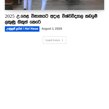
2025 උ.පෙළ විභාගයට අදාළ විශ්වවිද්‍යාල කඩඉම්
ලකුණු නිකුත් කෙරේ
උණුසුම් පුවත් | Hot News
August 1, 2026
Load more