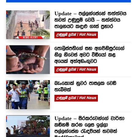
Update – පල්ලන්සේනේ තත්ත්වය
තවත් උණුසුම් වෙයි – තත්ත්වය
පාලනයට කඳුළු ගෑස් ප්‍රහාර
උණුසුම් පුවත් | Hot News
පොලිස්පතිගේ සහ අගවිනිසුරුගේ
නිල නිවෙස් අවට වීඩියෝ කළ
අයෙක් අත්අඩංගුවට
උණුසුම් පුවත් | Hot News
බැංකොක් නුවර පාසලක වෙඩි
තැබීමක්
උණුසුම් පුවත් | Hot News
Update – සිරකරුවන්⁣ගේ වාර්තා
කඩිනම් කරන ලෙස ඉල්ලා
පල්ලන්සේන රැඳවියන් තවමත්