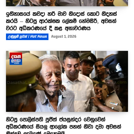
ඉතිහාසයේ කවදා හරි මාව නිදොස් කොට නිදහස්
කරයි – හිටපු ආරක්ෂක ලේකම් හේමසිරි, අවසන්
වරට අධිකරණයේ දී කළ අනාවරණය
උණුසුම් පුවත් | Hot News
August 1, 2026
හිටපු පොලිස්පති පූජිත් ජයසුන්දර වෙනුවෙන්
අධිකරණයේ සියලු ආලෝක පහන් නිවා දමා අවසන්
තීන්දුව ලැබුණේ මෙහෙමයි