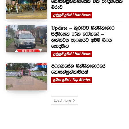
නොසන්සුන්තාවයෙන් එක් රැඳවියෙක්
මරුට
උණුසුම් පුවත් | Hot News
Update – කුරුවිට බන්ධනාගාර
සිද්ධියෙන් 15ක් රෝහලේ –
තත්ත්වය පාලනයට අවම බලය
යොදවලා
උණුසුම් පුවත් | Hot News
පල්ලන්සේන බන්ධනාගාරයේ
නොසන්සුන්තාවයක්
ප්‍රධාන පුවත් | Top Stories
Load more