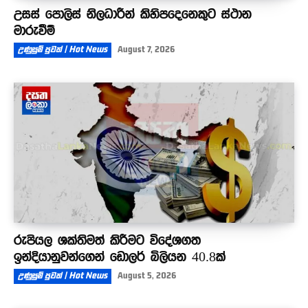
උසස් පොලිස් නිලධාරීන් කිහිපදෙනෙකුට ස්ථාන
මාරුවීම්
උණුසුම් පුවත් | Hot News
August 7, 2026
රුපියල ශක්තිමත් කිරීමට විදේශගත
ඉන්දියානුවන්ගෙන් ඩොලර් බිලියන 40.8ක්
උණුසුම් පුවත් | Hot News
August 5, 2026