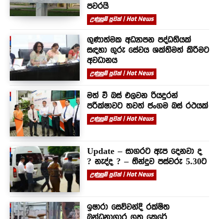
පවරයි
උණුසුම් පුවත් | Hot News
ගුණාත්මක අධ්‍යාපන පද්ධතියක්
සඳහා ගුරු සේවය ශක්තිමත් කිරීමට
අවධානය
උණුසුම් පුවත් | Hot News
මත් වී බස් එලවන රියදුරන්
පරීක්ෂාවට තවත් ජංගම බස් රථයක්
උණුසුම් පුවත් | Hot News
Update – සාගරට ඇප දෙනවා ද
? නැද්ද ? – තීන්දුව පස්වරු 5.30ට
උණුසුම් පුවත් | Hot News
ඉෂාරා සෙව්වන්දි රක්ෂිත
බන්ධනාගාර ගත කෙරේ