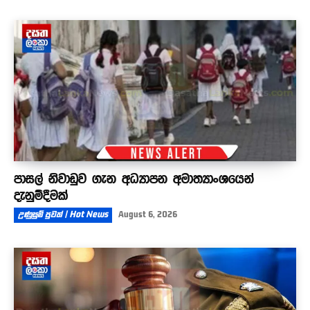
පාසල් නිවාඩුව ගැන අධ්‍යාපන අමාත්‍යාංශයෙන්
දැනුම්දීමක්
උණුසුම් පුවත් | Hot News
August 6, 2026