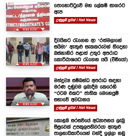
පොහොට්ටුවේ මහ ලේකම් සාගරට
ඇප
උණුසුම් පුවත් | Hot News
දිවයිනට රැගෙන ආ ‘රත්මලානේ
සයිමා’ ඇතුළු සැකකරුවන් තිදෙනා
බස්නාහිර පළාත් උතුර අපරාධ
කොට්ඨාශයට රැගෙන යයි (වීඩියෝ)
උණුසුම් පුවත් | Hot News
මත්ද්‍රව්‍ය සම්බන්ධ අපරාධ සඳහා
මරණ දඬුවම ලබාදීම කෙරෙහි
“රටම එකට” ජාතික මෙහෙයුම්
සභාවේ අවධානය
උණුසුම් පුවත් | Hot News
කොළඹ සරසවියේ අධ්‍යාපනය ලැබු
සිසුවෙක් උපකුලපතිවරයා ඇතුළු
පාලනාධිකාරියෙන් වන්දි ඉල්ලා නඩු