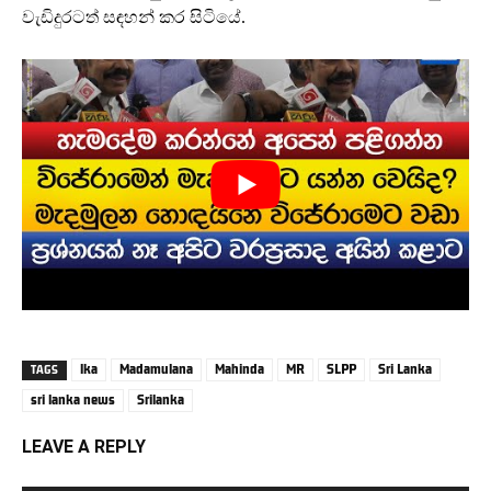
වැඩිදුරටත් සඳහන් කර සිටියේ.
lka
Madamulana
Mahinda
MR
SLPP
Sri Lanka
TAGS
sri lanka news
Srilanka
LEAVE A REPLY