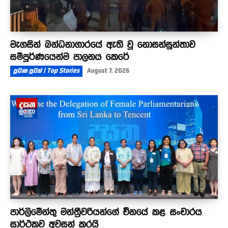
මැගසින් බන්ධනාගාරයේ ඇති වූ නොසන්සුන්තාව
සම්පූර්ණයෙන්ම පාලනය කෙරේ
ප්‍රධාන පුවත් | Top Stories
August 7, 2026
පාර්ලිමේන්තු මන්ත්‍රීවරියන්ගේ චීනයේ කළ සංචාරය
සාර්ථකව අවසන් කරයි