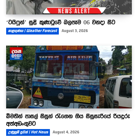
‘ටයිෆූන්’ සුළි කුණාටුවේ බලපෑම 06 වනදා සිට
කාළගුණය | Weather Forecast
August 3, 2026
බීමතින් පාසල් සිසුන් රැගෙන ගිය සිසුසැරියේ රියදුරු
අත්අඩංගුවට
උණුසුම් පුවත් | Hot News
August 4, 2026