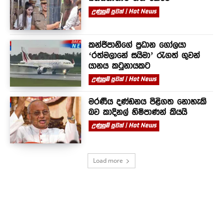
උණුසුම් පුවත් | Hot News
කන්ජිපානිගේ ප්‍රධාන ගෝලයා
‘රත්මලානේ සයිමා’ රැගත් ගුවන්
යානය කටුනායකට
උණුසුම් පුවත් | Hot News
මරණීය දණ්ඩනය පිළිගත නොහැකි
බව කාදිනල් හිමිපාණන් කියයි
උණුසුම් පුවත් | Hot News
Load more