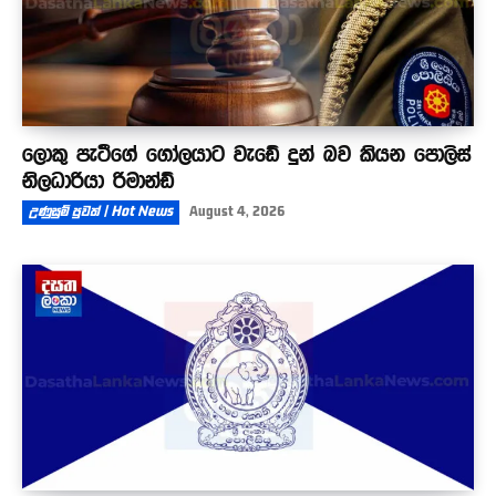
ලොකු පැටීගේ ගෝලයාට වැඩේ දුන් බව කියන පොලිස්
නිලධාරියා රිමාන්ඩ්
උණුසුම් පුවත් | Hot News
August 4, 2026