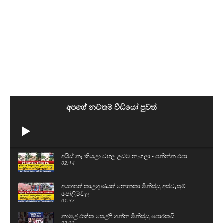
අපගේ නවතම වීඩියෝ පුවත්
අයිස් නෑ කියලා වහල උඩට නැගලා - පනින්න එපා
02:14
අයහපත් කාලගුණයත් නොතකා මිනිස්සු අස්වැසුම්
පෝලිම්වල
01:37
නාමල් එක්ක සෙල්ෆි ගන්න මිනිස්සු පොරකයි
02:33