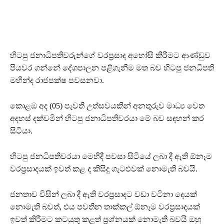
හිටපු ජනාධිපතිවරුන්ගේ වරප්‍රසාද අහෝසි කිරීමට ආණ්ඩුව
පියවර ගන්නේ දේශපාලන පළිගැනීම මත බව හිටපු ජනධිපති
මහින්ද රාජපක්ෂ පවසනවා.
කොළඹ අද (05) පැවති උත්සවයකින් අනතුරුව මාධ්‍ය වෙත
අදහස් දක්වමින් හිටපු ජනාධිපතිවරයා මේ බව සඳහන් කර
සිටියා.
හිටපු ජනධිපතිවරයා මෙහිදී පවසා සිටියේ ලබා දී ඇති ඕනෑම
වරප්‍රසාදයක් ඉවත් කළ ද කිසිදු ගැටළුවක් නොමැති බවයි.
ජනතාව විසින් ලබා දී ඇති වරප්‍රසාදට වඩා වටිනා දෙයක්
නොමැති බවත්, එය පවතින තාක්කල් ඕනෑම වරප්‍රසාදයක්
ඉවත් කිරීමට කටයුතු කළත් ප්‍රශ්නයක් නොමැති බවයි ඔහු