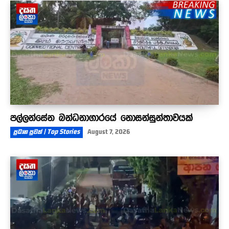
පල්ලන්සේන බන්ධනාගාරයේ නොසන්සුන්තාවයක්
ප්‍රධාන පුවත් | Top Stories
August 7, 2026