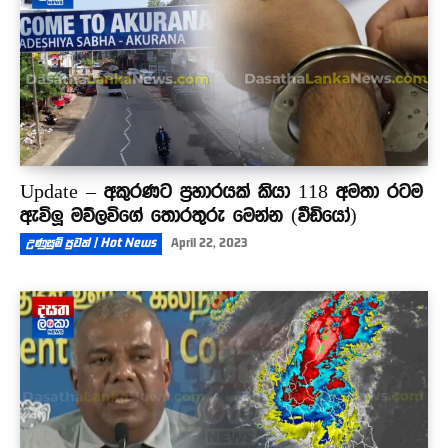
Update – අකුරණට ප්‍රහාරයක් කියා 118 අමතා රටම
ඇවිලූ මව්ලවිගේ තොරතුරු මෙන්න (වීඩියෝ)
උණුසුම් පුවත් | Hot News
April 22, 2023