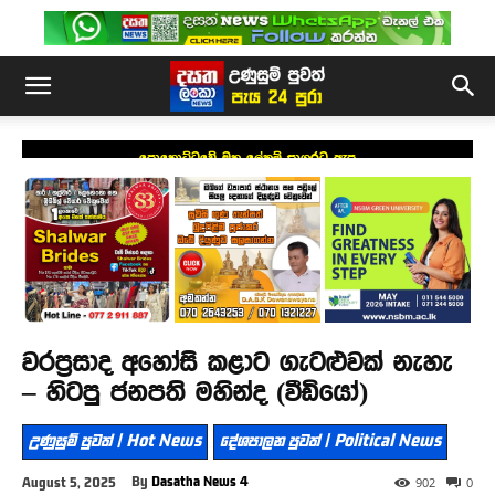
පොහොට්ටුවේ මහ ලේකම් සාගරට ඇප
වරප්‍රසාද අහෝසි කළාට ගැටළුවක් නැහැ
– හිටපු ජනපති මහින්ද (වීඩියෝ)
උණුසුම් පුවත් | Hot News
දේශපාලන පුවත් | Political News
By
Dasatha News 4
August 5, 2025
902
0