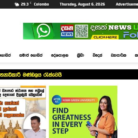
C
29.3
Colombo
Thursday, August 6, 2026
Advertiseme
ගොසිප්
සමාජ ගොසිප්
දේශපාලන
ක්‍රීඩා
විදෙස්
ව්‍යාපාරික
ක
්‍යාධිකාරී මණ්ඩලය රැස්වෙයි