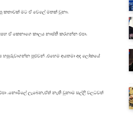
යපු කතාවක් මට ඒ වෙලේ මතක් වුනා.
ේ සහ ඒ කෙනාගෙ කාලය නාස්ති කරගන්න එපා.
ස හසුරුවාගන්න පුළුවන් .එහෙම අයතමා අද ලෝකයේ
එපා .නොමිලේ ලැබෙන,ඒත් නැති වුනාම සල්ලි වලටවත්