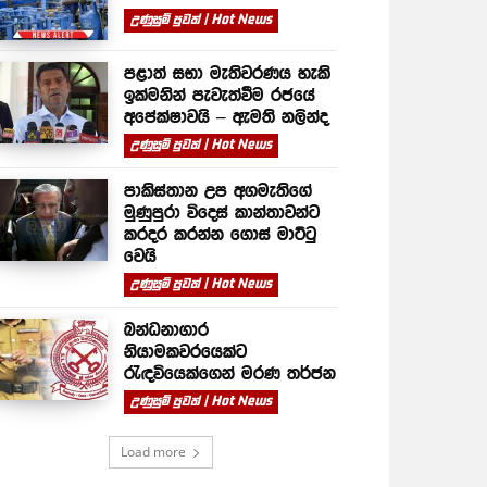
උණුසුම් පුවත් | Hot News
පළාත් සභා මැතිවරණය හැකි
ඉක්මනින් පැවැත්වීම රජයේ
අපේක්ෂාවයි – ඇමති නලින්ද
උණුසුම් පුවත් | Hot News
පාකිස්තාන උප අගමැතිගේ
මුණුපුරා විදෙස් කාන්තාවන්ට
කරදර කරන්න ගොස් මාට්ටු
වෙයි
උණුසුම් පුවත් | Hot News
බන්ධනාගාර
නියාමකවරයෙක්ට
රැඳවියෙක්ගෙන් මරණ තර්ජන
උණුසුම් පුවත් | Hot News
Load more