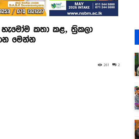
 හැමෝම කතා කළ, ත්‍රිකලා
හන මෙන්න
261
2