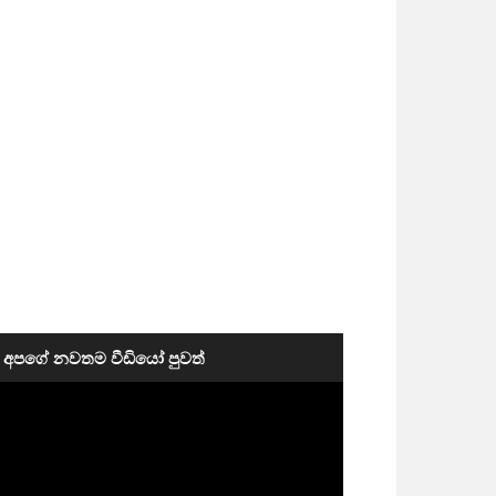
අපගේ නවතම වීඩියෝ පුවත්