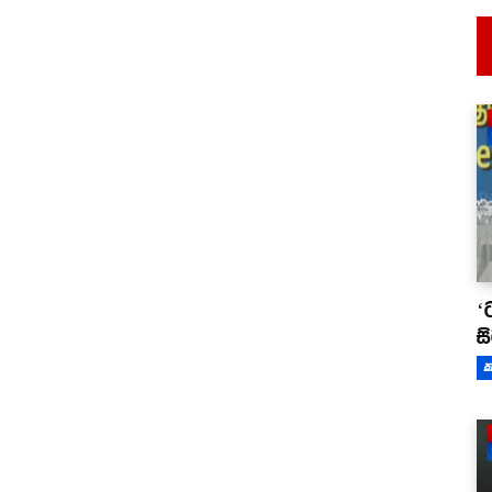
‘
ස
ක