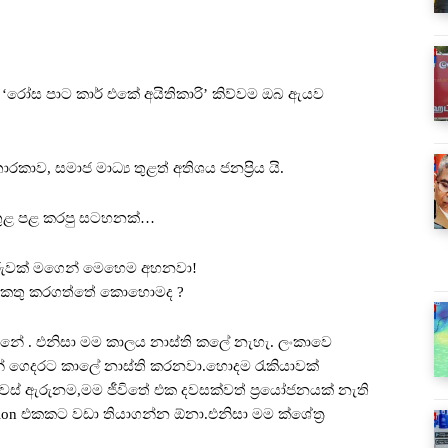
 ‘රෝස පාට කාර් එකේ අයිතිකාරි’ කිව්වම ඔබ ඇයව
ාරකාව, සමාජ මාධ්‍ය තුළත් අතිශය ජනප්‍රිය යි.
 තුළ පළ කරපු සටහනක්…
 තරුවක් මගෙන් මෙහෙම අහනවා!
 එකතු කරගත්තේ කොහොමද ?
නේ . එනිසා මම කාලය නාස්ති කලේ නැහැ. ලංකාවෙ
න් ගෙදරට කාලේ නාස්ති කරනවා.හොදම රැකියාවක්
ස් ඇරුනම,මම ජීවිතේ එක දවසක්වත් ප්‍රයෝජනයක් නැති
ion එකකට වඩා තියාගන්න ඕනා.එනිසා මම ක්ශේත්‍ර