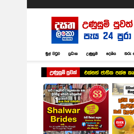
Dasatha
Lanka
News
මුල් පිටුව
ප්‍රධාන
උණුසුම්
දේශීය
තරු 
උණුසුම් පුවත්
එක්සත් ජාතික පක්ෂ කෘත