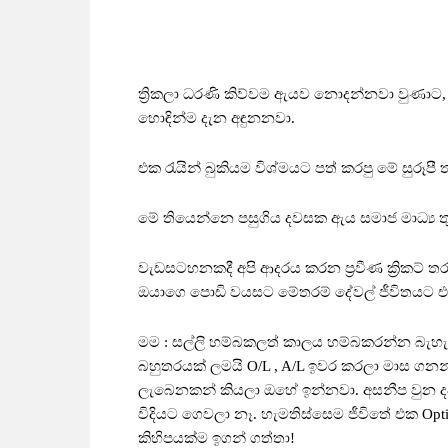
ත්‍රිකලා ධරණි කිව්වම ඇයව නොදන්නවා වුණාට,
හොඳින්ම දැන අඳුනනවා.
එක රැයින් බුකියම විශ්මයට පත් කරපු මේ සුරූපී ත
මේ තියෙන්නෙ පසුගිය දවසක ඇය සමාජ මාධ්‍ය
වැඩසටහනකදී අපි ආදරය කරන ප්‍රවීණ ක්‍රිකට්
ඔයාගෙ පොඩි වයසට මේතරම් දේවල් ජීවිතයට
මම : සල්ලි හම්බකලත් කාලය හම්බකරන්න බැහැ
බහුතරයක් ලමයි O/L , A/L ඉවර කරලා මාස ගන
ලැබෙනකන් කියලා ඔහේ ඉන්නවා. අසනීප වුන දව
විදියට ගෙවලා නෑ. හැමතිස්සෙම ජීවිතේ එක Opt
කිහිපයක්ම ඉගන් ගත්තා!