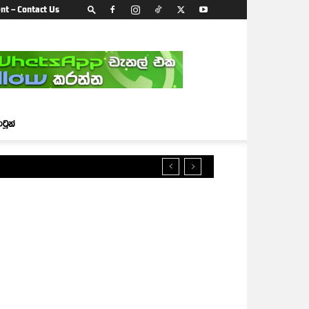
nt – Contact Us
ාටූන්