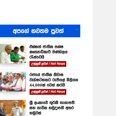
All
අපගේ නවතම පුවත්
එක්සත් ජාතික පක්ෂ
කෘත්‍යාධිකාරී මණ්ඩලය
රැස්වෙයි
උණුසුම් පුවත් | Hot News
රජයේ ජාතික නිවාස
වැඩසටහනට රුපියල් මිලියන
44,000ක් වෙන් කරයි
උණුසුම් පුවත් | Hot News
ශ්‍රී ලංකාවේ තුර්කි තානාපති
සහ නාවික හමුදාපති අතර
හමුවක්