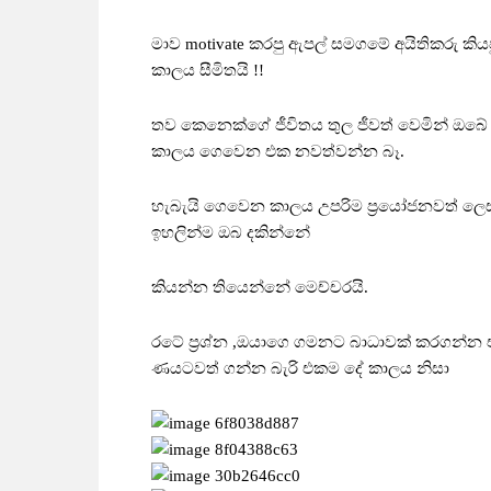
මාව motivate කරපු ඇපල් සමගමේ අයිතිකරු කි
කාලය සීමිතයි !!
තව කෙනෙක්ගේ ජීවිතය තුල ජීවත් වෙමින් ඔබ
කාලය ගෙවෙන එක නවත්වන්න බෑ.
හැබැයි ගෙවෙන කාලය උපරිම ප්‍රයෝජනවත් ලෙ
ඉහලින්ම ඔබ දකින්නේ
කියන්න තියෙන්නේ මෙච්චරයි.
රටේ ප්‍රශ්න ,ඔයාගෙ ගමනට බාධාවක් කරගන්න 
ණයටවත් ගන්න බැරි එකම දේ කාලය නිසා