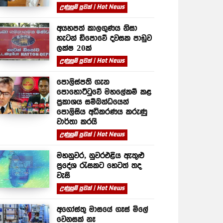
උණුසුම් පුවත් | Hot News
අයහපත් කාලගුණය නිසා
හැටන් ඩිපොවේ දවසක පාඩුව
ලක්ෂ 20ක්
උණුසුම් පුවත් | Hot News
පොලිස්පති ගැන
පොහොට්ටුවේ මහලේකම් කළ
ප්‍රකාශය සම්බන්ධයෙන්
පොලිසිය අධිකරණය කරුණු
වාර්තා කරයි
උණුසුම් පුවත් | Hot News
මහනුවර, නුවරඑළිය ඇතුළු
ප්‍රදේශ රැසකට හෙටත් තද
වැසි
උණුසුම් පුවත් | Hot News
අගෝස්තු මාසයේ ගෑස් මිලේ
වෙනසක් නෑ