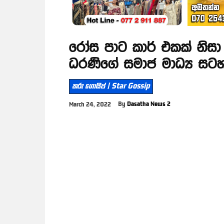
රෝස පාට කාර් එකක් නිසා
ධරණිගේ සමාජ මාධ්‍ය සට
තරු ගොසිප් | Star Gossip
By
Dasatha News 2
March 24, 2022