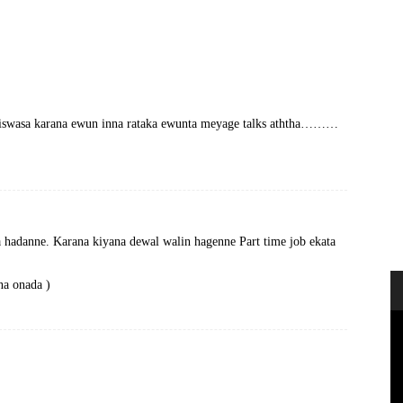
 wiswasa karana ewun inna rataka ewunta meyage talks aththa………
a hadanne. Karana kiyana dewal walin hagenne Part time job ekata
na onada )