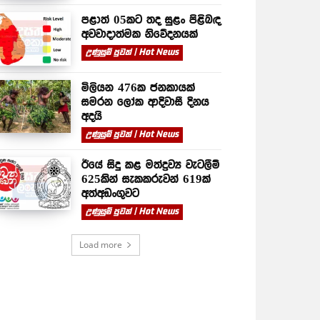
පළාත් 05කට තද සුළං පිළිබඳ
අවවාදාත්මක නිවේදනයක්
උණුසුම් පුවත් | Hot News
මිලියන 476ක ජනකායක්
සමරන ලෝක ආදිවාසී දිනය
අදයි
උණුසුම් පුවත් | Hot News
ඊයේ සිදු කළ මත්ද්‍රව්‍ය වැටලීම්
625කින් සැකකරුවන් 619ක්
අත්අඩංගුවට
උණුසුම් පුවත් | Hot News
Load more