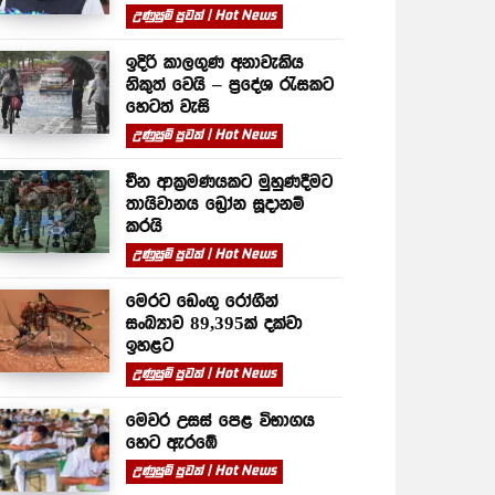
උණුසුම් පුවත් | Hot News
ඉදිරි කාලගුණ අනාවැකිය
නිකුත් වෙයි – ප්‍රදේශ රැසකට
හෙටත් වැසි
උණුසුම් පුවත් | Hot News
චීන ආක්‍රමණයකට මුහුණදීමට
තායිවානය ඩ්‍රෝන සූදානම්
කරයි
උණුසුම් පුවත් | Hot News
මෙරට ඩෙංගු රෝගීන්
සංඛ්‍යාව 89,395ක් දක්වා
ඉහළට
උණුසුම් පුවත් | Hot News
මෙවර උසස් පෙළ විභාගය
හෙට ඇරඹේ
උණුසුම් පුවත් | Hot News