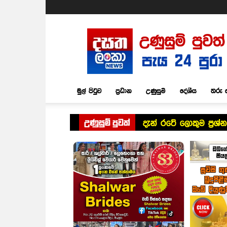
Dasatha
Lanka
News
මුල් පිටුව
ප්‍රධාන
උණුසුම්
දේශීය
තරු 
උණුසුම් පුවත්
දැන් රටේ ලොකුම ප්‍රශ්න