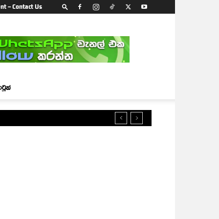
nt – Contact Us
ාටූන්