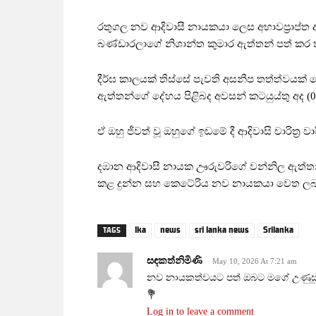
රතුගල නව ආදිවාසී නායකයා ලෙස අභාවප්‍රාප්ත 
බණ්ඩාරලාගේ නිශාන්ත කුමාර ඇත්තන් පත් කර 
දීර්ඝ කාලයක් තිස්සේ පැවති අසනීප තත්ත්වයක් හ
ඇත්තන්ගේ දේහය පිළිබද අවසන් කටයුය්තු අද (09
ඒ ඔහු ජීවත් වූ ඔහුගේ ඉඩමේ දී ආදිවාසි චාරිත්‍ර වාරිත
දඹාන ආදිවාසී නායක ඌරුවරිගේ වන්නිල ඇත්තන්
කළ දුන්න සහ කෙටේරිය නව නායකයා වෙත ලබාදීම
lka
news
sri lanka news
Srilanka
TAGS
සඳකත්නිමිණි
May 10, 2026 At 7:21 am
නව නායකත්වයට පත් ඔබට මගේ උණුසුම්
💐
Log in to leave a comment