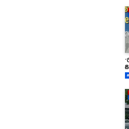
‘
ස
ක