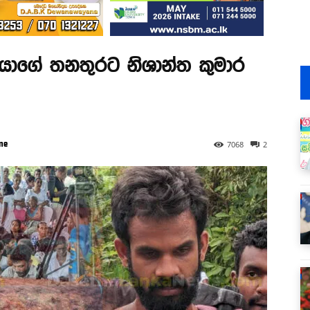
යාගේ තනතුරට නිශාන්ත කුමාර
ne
7068
2