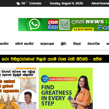
C
30
Colombo
Sunday, August 9, 2026
Advertiseme
ගොසිප්
සමාජ ගොසිප්
දේශපාලන
ක්‍රීඩා
විදෙස්
ව්‍යාපාරික
ක
 ගරු විනිසුරුවන්ගේ විශ්‍රාම යාමේ වයස වැඩි කිරීමයි – සජිත්