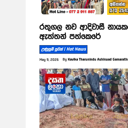
රතුගල නව ආදිවාසී නායක
ඇත්තන් පත්කෙරේ
උණුසුම් පුවත් | Hot News
By
Kavika Tharunindu Ashirwad Gamarath
May 9, 2026