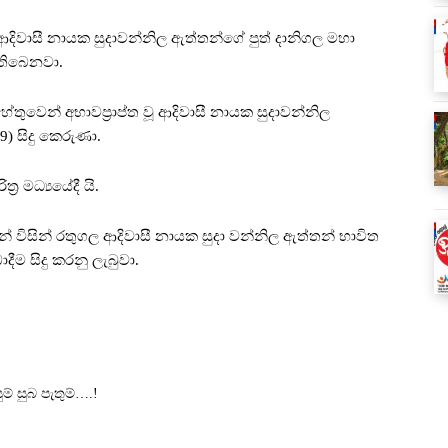
ආදිවාසී නායක සුදාවන්නිල ඇත්තන්ගේ පුත් දානිගල මහා
තිබෙනවා.
ේතුවෙන් අභාවප්‍රාප්ත වූ ආදිවාසී නායක සුදාවන්නිල
) සිදු කෙරුණා.
්‍ර මධ්‍යයේදී යි.
 විසින් රතුගල ආදිවාසී නායක සුදා වන්නිල ඇත්තන් භාවිත
 සිදු කරනු ලැබුවා.
 සුබ පැතුම්….!