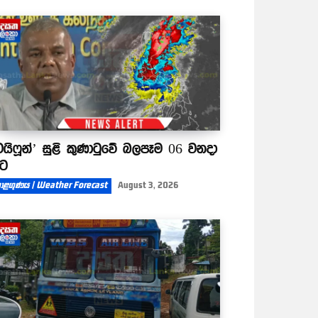
ටයිෆූන්’ සුළි කුණාටුවේ බලපෑම 06 වනදා
ිට
ාළගුණය | Weather Forecast
August 3, 2026