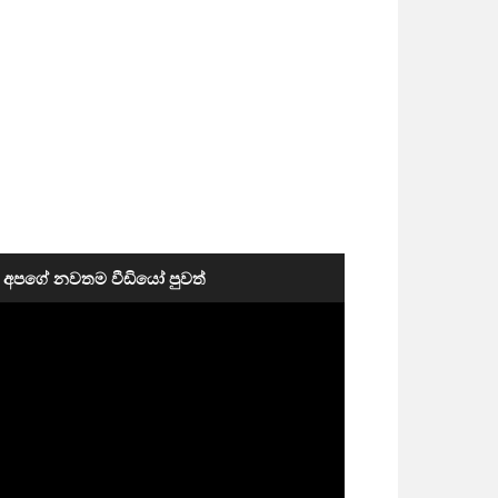
අපගේ නවතම වීඩියෝ පුවත්