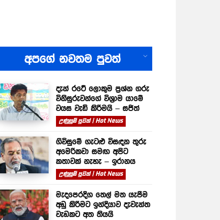
All
අපගේ නවතම පුවත්
දැන් රටේ ලොකුම ප්‍රශ්න ගරු
විනිසුරුවන්ගේ විශ්‍රාම යාමේ
වයස වැඩි කිරීමයි – සජිත්
උණුසුම් පුවත් | Hot News
ගිවිසුමේ ගැටළු විසඳන තුරු
අමෙරිකවා සමඟ අපිට
කතාවක් නැහැ – ඉරානය
උණුසුම් පුවත් | Hot News
මැදපෙරදිග තෙල් මත යැපීම
අඩු කිරීමට ඉන්දියාව දැවැන්ත
වැඩකට අත තියයි