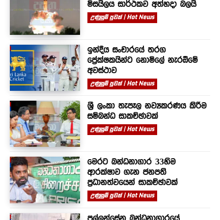
මිසයිලය සාර්ථකව අත්හදා බලයි
උණුසුම් පුවත් | Hot News
ඉන්දීය සංචාරයේ තරග
ප්‍රේක්ෂකයින්ට නොමිලේ නැරඹීමේ
අවස්ථාව
උණුසුම් පුවත් | Hot News
ශ්‍රී ලංකා තැපෑල නව්‍යකරණය කිරීම
සම්බන්ධ සාකච්ඡාවක්
උණුසුම් පුවත් | Hot News
මෙරට බන්ධනාගාර 33හිම
ආරක්ෂාව ගැන ජනපති
ප්‍රධානත්වයෙන් සාකච්ඡාවක්
උණුසුම් පුවත් | Hot News
පල්ලන්සේන බන්ධනාගාරයේ