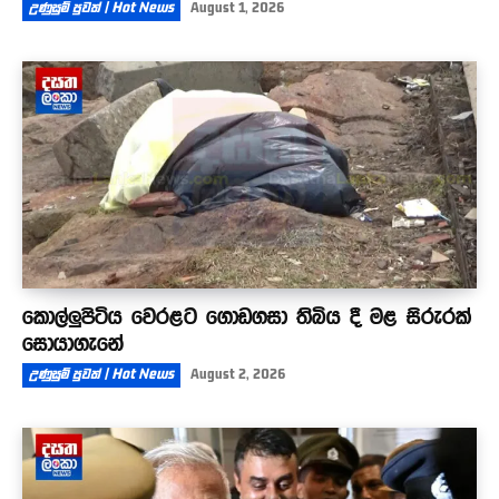
උණුසුම් පුවත් | Hot News
August 1, 2026
කොල්ලුපිටිය වෙරළට ගොඩගසා තිබිය දී මළ සිරුරක්
සොයාගැනේ
උණුසුම් පුවත් | Hot News
August 2, 2026