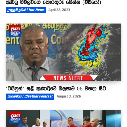
ඇවිලූ මව්ලවිගේ තොරතුරු මෙන්න (වීඩියෝ)
උණුසුම් පුවත් | Hot News
April 22, 2023
‘ටයිෆූන්’ සුළි කුණාටුවේ බලපෑම 06 වනදා සිට
කාළගුණය | Weather Forecast
August 3, 2026