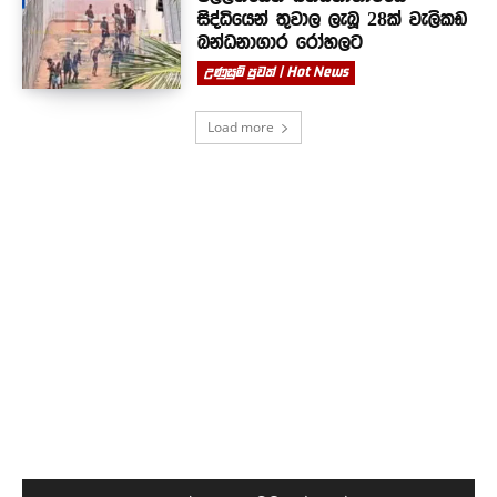
සිද්ධියෙන් තුවාල ලැබූ 28ක් වැලිකඩ
බන්ධනාගාර රෝහලට
උණුසුම් පුවත් | Hot News
Load more