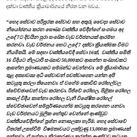
දක්වා ‍වෘත්තීය ක්‍රියාමාර්ගයේ නිරත වන බවය.
“හෙද සේවාව පරිපූරක සේවාව සහ අතුරු වෛද්‍ය සේවාව
නියෝජනය කරන සෞඛ්‍ය වෘත්තීය වේදීන්ගේ සංගමය අද
උදේ 7ට දිවයින පුරා සංඛේත වැඩ වර්ජනයක් ආරම්භ
කරනවා. වැඩ වර්ජනය හෙට උදේ 7 දක්වා ක්‍රියාත්මක විමට
නියමිතයි. මේ සඳහා වෘත්තීයවේදී සේවා 16ක්, වෘත්තීය සමිති
16 විදියට නිලධාරි සංඛ්‍යාව 50,000කට ආසන්න සංඛ්‍යාවකට
ආසන්න ප්‍රමාණයකට සම්බන්ධ වෙන්නවා. මේ ක්‍රියාමාර්ගය
තුළ අත්‍යාවශ්‍ය අධි සේවාවන් පවත්වාගෙන යන්න අපි
කටයුතු කරලා තියෙනවා. ඒ වගේම කොවිඩ් රෝහල්වල
ස්වේච්ඡාවෙන් වැඩ කරනවා. රිජ්වේ රෝහල, පිළිකා රෝහල
කාසල් විදීය කාන්නා රෝහල වැනි විශේෂිත රෝහල්
ස්වෙච්ඡාවෙන් සම්පූර්ණයෙන්ම කටයුතු කරගෙන යනවා.
වැඩ වර්ජනයට මූලික හේතුව වෙන්නේ ආණ්ඩුව
වෘත්තීයවේදීන්ගේ ප්‍රශ්න නොසලකා හැරීම. හෙද සේවාවේ
විතරක් උසස්වීම් විෂමතාවයට ලක්වුණු 13,000ක ප්‍රමාණයක්
ඉන්නවා. ඒ ප්‍රශ්නය නිරාකරණය කරන්න ආණ්ඩුව කටයුතු