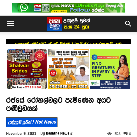
ප්‍රංශයෙන් ඉන්දියාවට ඩොලර් බිලියන 34ක Rafale ප්‍රහාරක ජෙට් යානා
යෝජනාවක්
රජයේ රෝහල්වලට පැමිණෙන අයට
පණිවුඩයක්
උණුසුම් පුවත් | Hot News
By
Dasatha News 2
November 9, 2021
1526
0