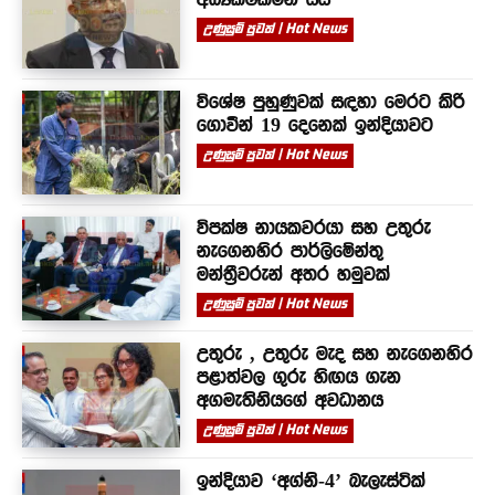
උණුසුම් පුවත් | Hot News
විශේෂ පුහුණුවක් සඳහා මෙරට කිරි
ගොවීන් 19 දෙනෙක් ඉන්දියාවට
උණුසුම් පුවත් | Hot News
විපක්ෂ නායකවරයා සහ උතුරු
නැගෙනහිර පාර්ලිමේන්තු
මන්ත්‍රීවරුන් අතර හමුවක්
උණුසුම් පුවත් | Hot News
උතුරු , උතුරු මැද සහ නැගෙනහිර
පළාත්වල ගුරු හිඟය ගැන
අගමැතිනියගේ අවධානය
උණුසුම් පුවත් | Hot News
ඉන්දියාව ‘අග්නි-4’ බැලැස්ටික්