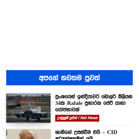
අපගේ නවතම පුවත්
ප්‍රංශයෙන් ඉන්දියාවට ඩොලර් බිලියන
34ක Rafale ප්‍රහාරක ජෙට් යානා
යෝජනාවක්
උණුසුම් පුවත් | Hot News
ශානිගේ උසස්වීම එයි – CID
අධ්‍යක්ෂකමින් යයි