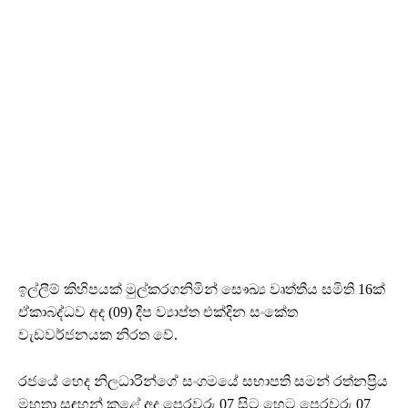
ඉල්ලීම් කිහිපයක් මුල්කරගනිමින් සෞඛ්‍ය වෘත්තීය සමිති 16ක්
ඒකාබද්ධව අද (09) දීප ව්‍යාප්ත එක්දින සංකේත
වැඩවර්ජනයක නිරත වේ.
රජයේ හෙද නිලධාරින්ගේ සංගමයේ සභාපති සමන් රත්නප්‍රිය
මහතා සඳහන් කළේ අද පෙරවරු 07 සිට හෙට පෙරවරු 07