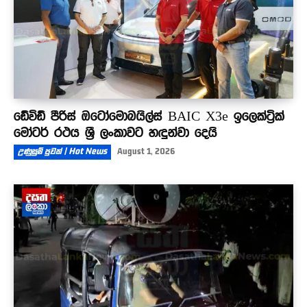
ඩේවිඩ් පීරිස් ඔටෝමොබයිල්ස් BAIC X3e ඉලෙක්ට්‍රික්
මෝටර් රථය ශ්‍රී ලංකාවට හඳුන්වා දෙයි
උණුසුම් පුවත් | Hot News
August 1, 2026