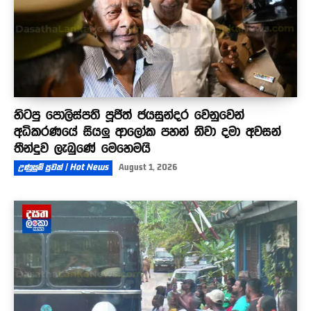
හිටපු පොලිස්පති පූජිත් ජයසුන්දර වෙනුවෙන්
අධිකරණයේ සියලු ආලෝක පහන් නිවා දමා අවසන්
තීන්දුව ලැබුණේ මෙහෙමයි
උණුසුම් පුවත් | Hot News
August 1, 2026