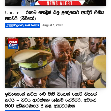
Update – රාගම පොලිස් බල ප්‍රදේශයට ඇඳිරි නීතිය
පනවයි (වීඩියෝ)
උණුසුම් පුවත් | Hot News
August 1, 2026
ඉතිහාසයේ කවදා හරි මාව නිදොස් කොට නිදහස්
කරයි – හිටපු ආරක්ෂක ලේකම් හේමසිරි, අවසන්
වරට අධිකරණයේ දී කළ අනාවරණය