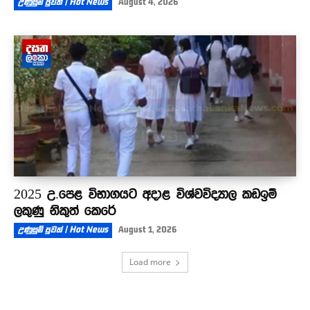
උණුසුම් පුවත් | Hot News
August 4, 2026
2025 උ.පෙළ විභාගයට අදාළ විශ්වවිද්‍යාල කඩඉම්
ලකුණු නිකුත් කෙරේ
උණුසුම් පුවත් | Hot News
August 1, 2026
Load more