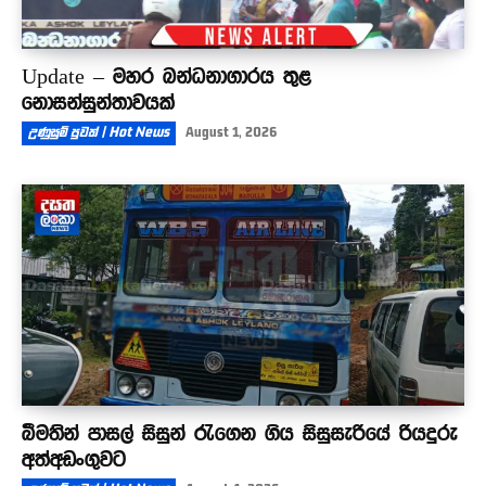
Update – මහර බන්ධනාගාරය තුළ
නොසන්සුන්තාවයක්
උණුසුම් පුවත් | Hot News
August 1, 2026
බීමතින් පාසල් සිසුන් රැගෙන ගිය සිසුසැරියේ රියදුරු
අත්අඩංගුවට