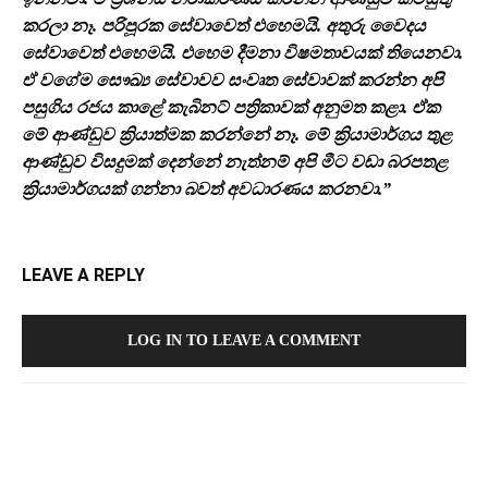
කරලා නෑ. පරිපූරක සේවාවෙත් එ‌හෙමයි. අතුරු වෛදය
සේවාවෙත් එ‌හෙමයි. එ‌හෙම දීමනා විෂමතාවයක් තියෙනවා.
ඒ වගේම සෞඛ්‍ය සේවාවව සංවෘත සේවාවක් කරන්න අපි
පසුගිය රජය කාළේ කැබිනට් පත්‍රිකාවක් අනුමත කළා. ඒක
මේ ආණ්ඩුව ක්‍රියාත්මක කරන්නේ නෑ. මේ ක්‍රියාමාර්ගය තුළ
ආණ්ඩුව විසදුමක් දෙන්නේ නැත්නම් අපි මීට වඩා බරපතළ
ක්‍රියාමාර්ගයක් ගන්නා බවත් අවධාරණය කරනවා.”
LEAVE A REPLY
LOG IN TO LEAVE A COMMENT