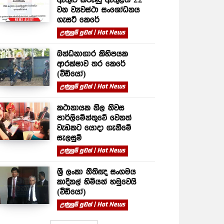
වන ව්‍යවස්ථා සංශෝධනය
ගැසට් කෙරේ
උණුසුම් පුවත් | Hot News
බන්ධනාගාර කිහිපයක
ආරක්ෂාව තර කෙරේ
(වීඩියෝ)
උණුසුම් පුවත් | Hot News
කථානායක නිල නිවස
පාර්ලිමේන්තුවේ වෙනත්
වැඩකට යොදා ගැනීමේ
සැලසුම්
උණුසුම් පුවත් | Hot News
ශ්‍රී ලංකා නීතිඥ සංගමය
කාදිනල් හිමියන් හමුවෙයි
(වීඩියෝ)
උණුසුම් පුවත් | Hot News