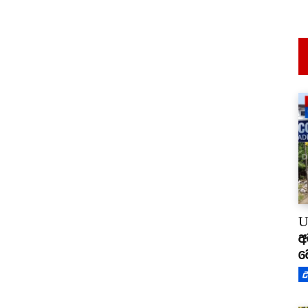
U
අ
ම
උ