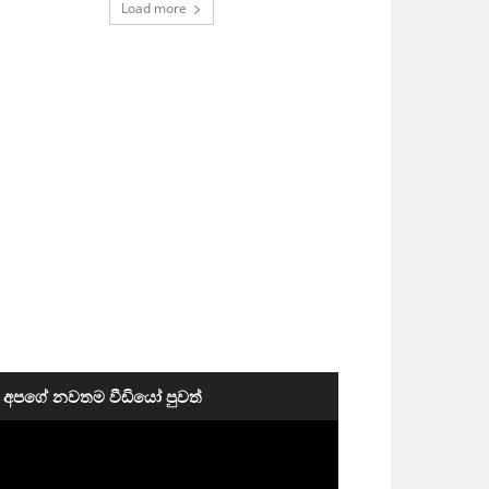
Load more
අපගේ නවතම වීඩියෝ පුවත්