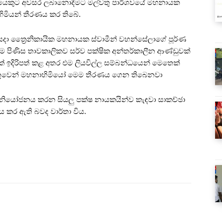
ඥයෙකුට අවසර ලබානොදීමට මල්වතු පාර්ශවයේ මහනායක
හනාහිමියන් තීරණය කර තිබේ.
යදා ත්‍රෛනිකායික මහනායක ස්වාමීන් වහන්සේලාගේ පූර්ණ
ම පිණිස තාවකාලිකව සර්ව පක්ෂික අන්තර්කාලීන ආණ්ඩුවක්
ලක් ඉදිරිපත් කළ අතර එම ලියවිල්ල සම්බන්ධයෙන් මෙතෙක්
 හේතුවෙන් මහනාහිමියෝ මෙම තීරණය ගෙන තිබෙනවා
ව නියෝජනය කරන සියලු පක්ෂ නායකයින්ව කැඳවා සාකච්ඡා
 කර ඇති බවද වාර්තා විය.