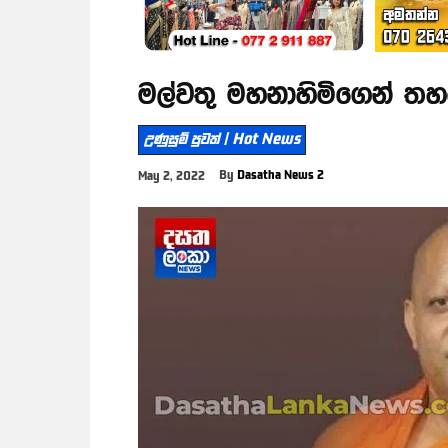
මල්වතු මහනාහිමිගෙන් තහ
උණුසුම් පුවත් | Hot News
By
Dasatha News 2
May 2, 2022