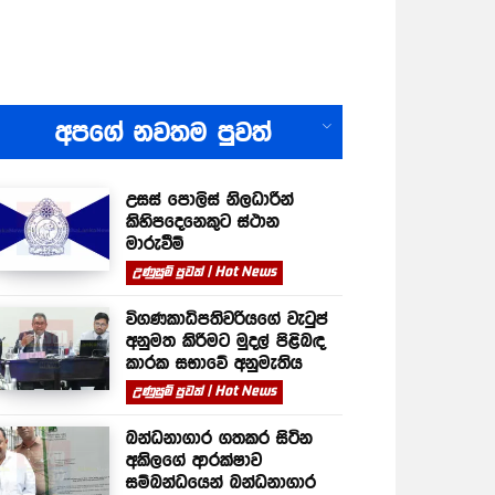
All
අපගේ නවතම පුවත්
උසස් පොලිස් නිලධාරීන්
කිහිපදෙනෙකුට ස්ථාන
මාරුවීම්
උණුසුම් පුවත් | Hot News
විගණකාධිපතිවරියගේ වැටුප්
අනුමත කිරීමට මුදල් පිළිබඳ
කාරක සභාවේ අනුමැතිය
උණුසුම් පුවත් | Hot News
බන්ධනාගාර ගතකර සිටින
අකිලගේ ආරක්ෂාව
සම්බන්ධයෙන් බන්ධනාගාර