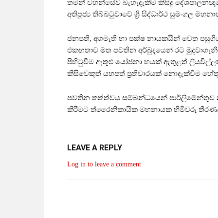
තමන් වහන්සේව බැහැදැකීම කිසිදු දේශපාලන
අතිපූජ්‍ය තිබ්බටුවාවේ ශ්‍රී සිද්ධාර්ථ සුමංගල ම
ජනපති, අගමැති හා පක්ෂ නායකයින් වෙත පසුගි
එකඟතාව මත පවතින අර්බුදයෙන් රට මුදවාගැනී
පිහිටුවීම ඇතුළු යෝජනා හයක් ඇතුළත් ලියවිල්
කිසිවෙකුත් යහපත් ප්‍රතිචාරයක් නොදැක්වීම
පවතින තත්ත්වය සම්බන්ධයෙන් පාර්ලිමේන්තු
කිරීමට ත්රෛනිකායික මහනායක හිමිවරු තීරණය
LEAVE A REPLY
Log in to leave a comment