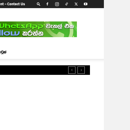
nt – Contact Us
ාටූන්