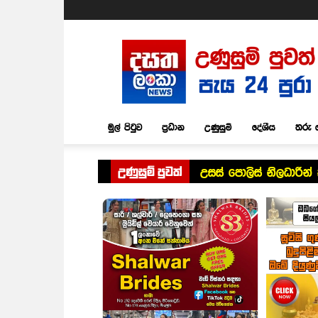
Dasatha
Lanka
News
මුල් පිටුව
ප්‍රධාන
උණුසුම්
දේශීය
තරු 
උණුසුම් පුවත්
උසස් පොලිස් නිලධාරීන්