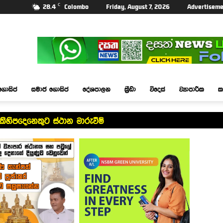
C
28.4
Colombo
Friday, August 7, 2026
Advertiseme
ගොසිප්
සමාජ ගොසිප්
දේශපාලන
ක්‍රීඩා
විදෙස්
ව්‍යාපාරික
ක
 කිහිපදෙනෙකුට ස්ථාන මාරුවීම්