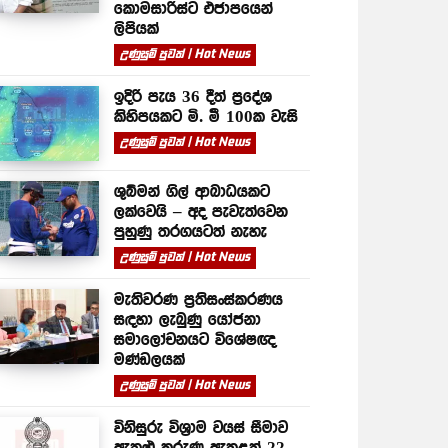
කොමසාරිස්ට එජාපයෙන්
ලිපියක්
උණුසුම් පුවත් | Hot News
ඉදිරි පැය 36 දීත් ප්‍රදේශ
කිහිපයකට මි. මී 100ක වැසි
උණුසුම් පුවත් | Hot News
ශුබ්මන් ගිල් ආබාධයකට
ලක්වෙයි – අද පැවැත්වෙන
පුහුණු තරගයටත් නැහැ
උණුසුම් පුවත් | Hot News
මැතිවරණ ප්‍රතිසංස්කරණය
සඳහා ලැබුණු යෝජනා
සමාලෝචනයට විශේෂඥ
මණ්ඩලයක්
උණුසුම් පුවත් | Hot News
විනිසුරු විශ්‍රාම වයස් සීමාව
ඇතුළු කරුණු ඇතුළත් 22