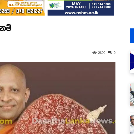
නම්
2890
0