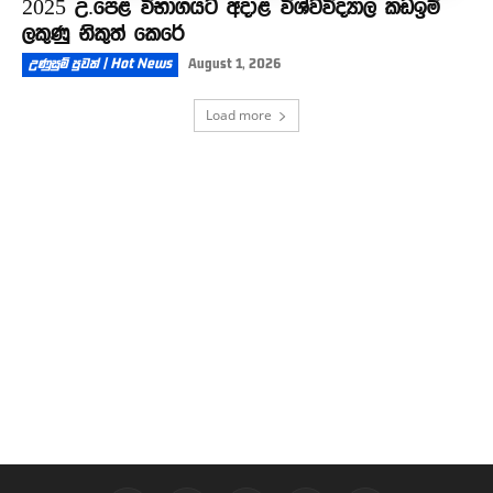
2025 උ.පෙළ විභාගයට අදාළ විශ්වවිද්‍යාල කඩඉම්
ලකුණු නිකුත් කෙරේ
උණුසුම් පුවත් | Hot News
August 1, 2026
Load more