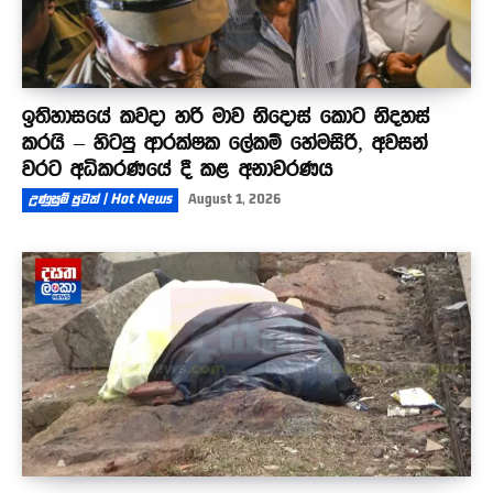
ඉතිහාසයේ කවදා හරි මාව නිදොස් කොට නිදහස්
කරයි – හිටපු ආරක්ෂක ලේකම් හේමසිරි, අවසන්
වරට අධිකරණයේ දී කළ අනාවරණය
උණුසුම් පුවත් | Hot News
August 1, 2026