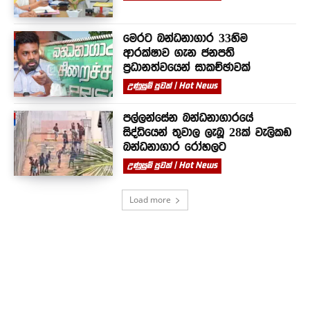
මෙරට බන්ධනාගාර 33හිම
ආරක්ෂාව ගැන ජනපති
ප්‍රධානත්වයෙන් සාකච්ඡාවක්
උණුසුම් පුවත් | Hot News
පල්ලන්සේන බන්ධනාගාරයේ
සිද්ධියෙන් තුවාල ලැබූ 28ක් වැලිකඩ
බන්ධනාගාර රෝහලට
උණුසුම් පුවත් | Hot News
Load more