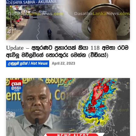
Update – අකුරණට ප්‍රහාරයක් කියා 118 අමතා රටම
ඇවිලූ මව්ලවිගේ තොරතුරු මෙන්න (වීඩියෝ)
උණුසුම් පුවත් | Hot News
April 22, 2023