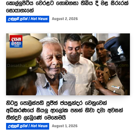
කොල්ලුපිටිය වෙරළට ගොඩගසා තිබිය දී මළ සිරුරක්
සොයාගැනේ
උණුසුම් පුවත් | Hot News
August 2, 2026
හිටපු පොලිස්පති පූජිත් ජයසුන්දර වෙනුවෙන්
අධිකරණයේ සියලු ආලෝක පහන් නිවා දමා අවසන්
තීන්දුව ලැබුණේ මෙහෙමයි
උණුසුම් පුවත් | Hot News
August 1, 2026