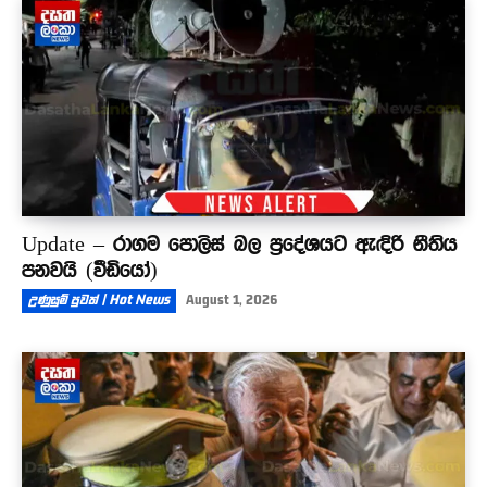
Update – රාගම පොලිස් බල ප්‍රදේශයට ඇඳිරි නීතිය
පනවයි (වීඩියෝ)
උණුසුම් පුවත් | Hot News
August 1, 2026