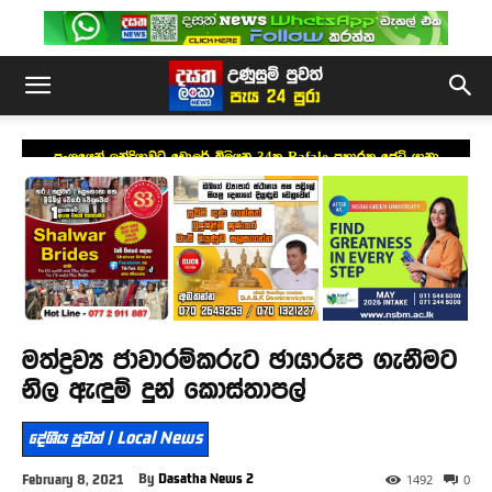
ප්‍රංශයෙන් ඉන්දියාවට ඩොලර් බිලියන 34ක Rafale ප්‍රහාරක ජෙට් යානා
යෝජනාවක්
මත්ද්‍රව්‍ය ජාවාරම්කරුට ඡායාරූප ගැනීමට
නිල ඇඳුම් දුන් කොස්තාපල්
දේශීය පුවත් | Local News
By
Dasatha News 2
February 8, 2021
1492
0