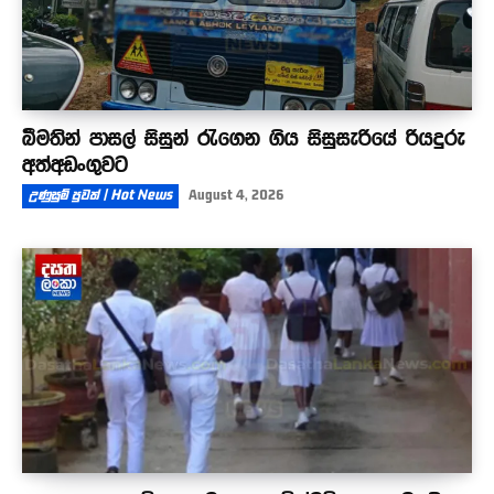
බීමතින් පාසල් සිසුන් රැගෙන ගිය සිසුසැරියේ රියදුරු
අත්අඩංගුවට
උණුසුම් පුවත් | Hot News
August 4, 2026