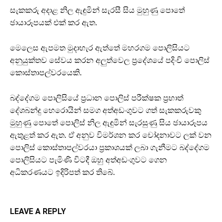
සැකකරු අදාළ නිල ඇඳුමින් සැරසී සිය මුහුණු පොතේ
ඡායාරූපයක් එක් කර ඇත.
මෙලෙස ඇපමත මුදාහැර ඇත්තේ මහරගම පොලිසියට
අනුයුක්තව සේවය කරන අලුත්වෙල ප්‍රදේශයේ පදිංචි පොලිස්
කොස්තාපල්වරයෙකි.
බද්දේගම පොලිසියේ ප්‍රධාන පොලිස් පරීක්ෂක ප්‍රභාත්
දේශබන්දු හෙරොයින් සමග අත්අඩංගුවට ගත් සැකකරුවකු
මුහුණු පොතේ පොලිස් නිල ඇඳුමින් සැරසුණු සිය ඡායාරූපය
ඇතුළත් කර ඇත. ඒ අනුව විමර්ශන කර චෝදනාවට ලක් වන
පොලිස් කොස්තාපල්වරයා ප්‍රකාශයක් ලබා ගැනීමට බද්දේගම
පොලිසියට පැමිණි විටදී ඔහු අත්අඩංගුවට ගෙන
අධිකරණයට ඉදිරිපත් කර තිබේ.
LEAVE A REPLY