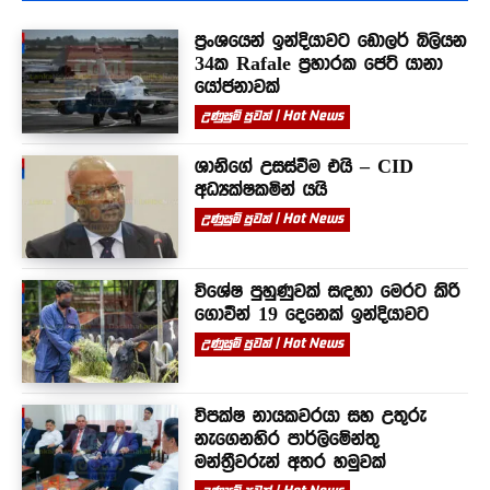
ප්‍රංශයෙන් ඉන්දියාවට ඩොලර් බිලියන
34ක Rafale ප්‍රහාරක ජෙට් යානා
යෝජනාවක්
උණුසුම් පුවත් | Hot News
ශානිගේ උසස්වීම එයි – CID
අධ්‍යක්ෂකමින් යයි
උණුසුම් පුවත් | Hot News
විශේෂ පුහුණුවක් සඳහා මෙරට කිරි
ගොවීන් 19 දෙනෙක් ඉන්දියාවට
උණුසුම් පුවත් | Hot News
විපක්ෂ නායකවරයා සහ උතුරු
නැගෙනහිර පාර්ලිමේන්තු
මන්ත්‍රීවරුන් අතර හමුවක්