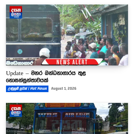
Update – මහර බන්ධනාගාරය තුළ
නොසන්සුන්තාවයක්
උණුසුම් පුවත් | Hot News
August 1, 2026