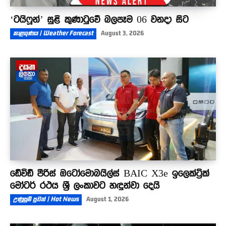
‘ටයිෆූන්’ සුළි කුණාටුවේ බලපෑම 06 වනදා සිට
කාළගුණය | Weather Forecast
August 3, 2026
ඩේවිඩ් පීරිස් ඔටෝමොබයිල්ස් BAIC X3e ඉලෙක්ට්‍රික්
මෝටර් රථය ශ්‍රී ලංකාවට හඳුන්වා දෙයි
උණුසුම් පුවත් | Hot News
August 1, 2026