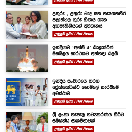
උණුසුම් පුවත් | Hot News
උතුරු , උතුරු මැද සහ නැගෙනහිර
පළාත්වල ගුරු හිඟය ගැන
අගමැතිනියගේ අවධානය
උණුසුම් පුවත් | Hot News
ඉන්දියාව ‘අග්නි-4’ බැලැස්ටික්
මිසයිලය සාර්ථකව අත්හදා බලයි
උණුසුම් පුවත් | Hot News
ඉන්දීය සංචාරයේ තරග
ප්‍රේක්ෂකයින්ට නොමිලේ නැරඹීමේ
අවස්ථාව
උණුසුම් පුවත් | Hot News
ශ්‍රී ලංකා තැපෑල නව්‍යකරණය කිරීම
සම්බන්ධ සාකච්ඡාවක්
උණුසුම් පුවත් | Hot News