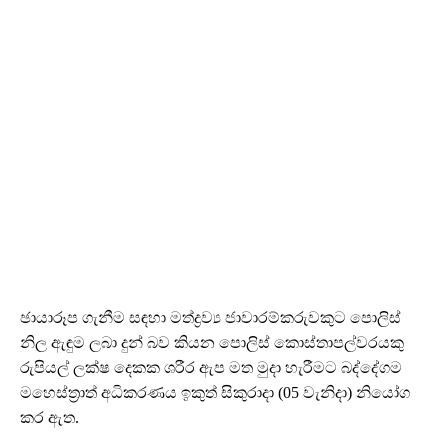
ඡායාරූප ගැනීම සඳහා මත්ද්‍රව්‍ය ජාවාරම්කරුවකුට පොලිස්
නිල ඇඳුම ලබා දුන් බව කියන පොලිස් කොස්තාපල්වරයකු
රුපියල් ලක්ෂ දෙකක ශරීර ඇප මත මුදා හැරීමට බද්දේගම
මහෙස්ත්‍රාත් අධිකරණය ඉකුත් සිකුරාදා (05 වැනිදා) නියෝග
කර ඇත.