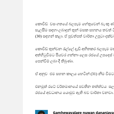
කොවිඩ් වසංගතයේ බලපෑම හේතුවෙන් බැංකු ණය
සැලසීම සඳහා ලබාදුන් තුන් මසක සහනය තවත් 
(30) සඳහන් කළා. ඒ පුවත්පත් වාර්තා උපුටා දක්වම
කොවිඩ් තුන්වන රැල්ලේ දැඩි අහිතකර බලපෑම මත
අත්හිටුවීමට පියවර ගන්නා ලෙස රජයේ උපදෙස් මත
පෙන්වීම් ලබා දී තිබුණා.
ඒ අනුව එම සහන කාලය හෙටින් (31) නිම වීමට
එනමුත් රටේ වර්තමානයේ පවතින තත්ත්වය සල
රජයේ අවධානය යොමුව ඇති බව වාර්තා වනවා.
Gamhewayalage nuwan dananjaya 