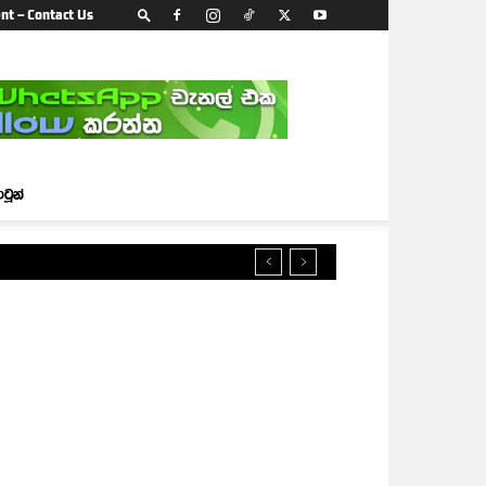
nt – Contact Us
ාටූන්