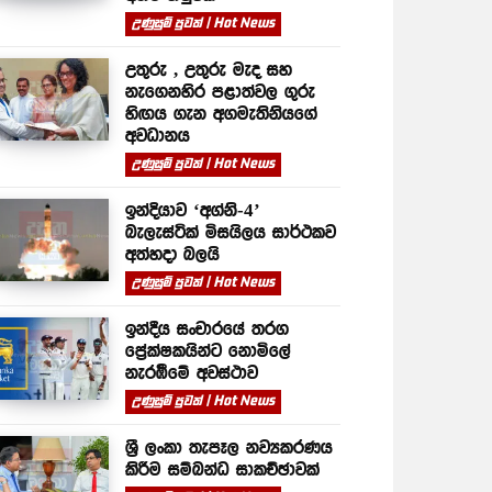
උණුසුම් පුවත් | Hot News
උතුරු , උතුරු මැද සහ
නැගෙනහිර පළාත්වල ගුරු
හිඟය ගැන අගමැතිනියගේ
අවධානය
උණුසුම් පුවත් | Hot News
ඉන්දියාව ‘අග්නි-4’
බැලැස්ටික් මිසයිලය සාර්ථකව
අත්හදා බලයි
උණුසුම් පුවත් | Hot News
ඉන්දීය සංචාරයේ තරග
ප්‍රේක්ෂකයින්ට නොමිලේ
නැරඹීමේ අවස්ථාව
උණුසුම් පුවත් | Hot News
ශ්‍රී ලංකා තැපෑල නව්‍යකරණය
කිරීම සම්බන්ධ සාකච්ඡාවක්