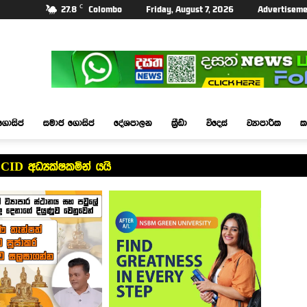
C
27.8
Colombo
Friday, August 7, 2026
Advertiseme
ගොසිප්
සමාජ ගොසිප්
දේශපාලන
ක්‍රීඩා
විදෙස්
ව්‍යාපාරික
ක
CID අධ්‍යක්ෂකමින් යයි