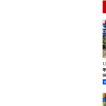
U
අ
ම
උ