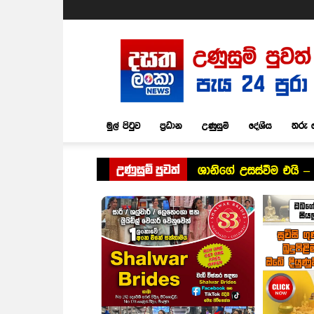
Dasatha
Lanka
News
මුල් පිටුව
ප්‍රධාන
උණුසුම්
දේශීය
තරු 
උණුසුම් පුවත්
ශානිගේ උසස්වීම එයි – 