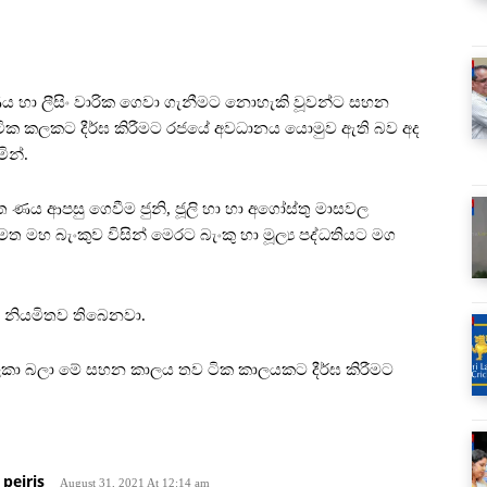
 හා ලීසිං වාරික ගෙවා ගැනීමට නොහැකි වූවන්ට සහන
ටික කලකට දීර්ඝ කිරීමට රජයේ අවධානය යොමුව ඇති බව අද
ින්.
 ණය ආපසු ගෙවීම ජුනි, ජූලි හා හා අගෝස්තු මාසවල
 මහ බැංකුව විසින් මෙරට බැංකු හා මූල්‍ය පද්ධතියට මග
 නියමිතව තිබෙනවා.
කා බලා මේ සහන කාලය තව ටික කාලයකට දීර්ඝ කිරීමට
peiris
August 31, 2021 At 12:14 am