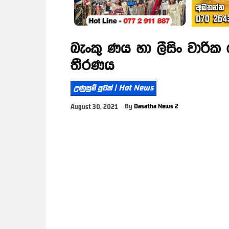
බැංකු ණය හා ලීසිං වාරික
තීරණය
උණුසුම් පුවත් | Hot News
By
Dasatha News 2
August 30, 2021