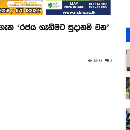
 ගැන ‘රජය ගැනීමට සුදානම් වන’
18488
2