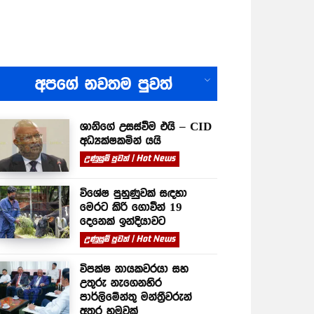
All
අපගේ නවතම පුවත්
ශානිගේ උසස්වීම එයි – CID
අධ්‍යක්ෂකමින් යයි
උණුසුම් පුවත් | Hot News
විශේෂ පුහුණුවක් සඳහා
මෙරට කිරි ගොවීන් 19
දෙනෙක් ඉන්දියාවට
උණුසුම් පුවත් | Hot News
විපක්ෂ නායකවරයා සහ
උතුරු නැගෙනහිර
පාර්ලිමේන්තු මන්ත්‍රීවරුන්
අතර හමුවක්