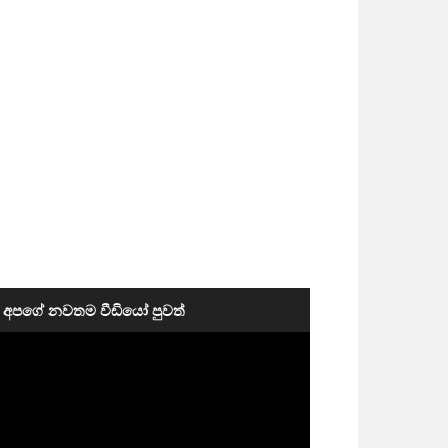
අපගේ නවතම වීඩියෝ පුවත්