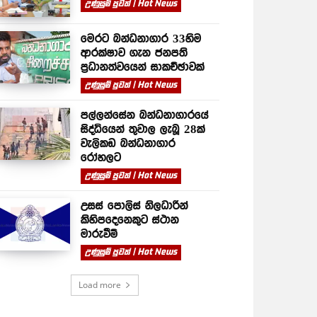
උණුසුම් පුවත් | Hot News
මෙරට බන්ධනාගාර 33හිම
ආරක්ෂාව ගැන ජනපති
ප්‍රධානත්වයෙන් සාකච්ඡාවක්
උණුසුම් පුවත් | Hot News
පල්ලන්සේන බන්ධනාගාරයේ
සිද්ධියෙන් තුවාල ලැබූ 28ක්
වැලිකඩ බන්ධනාගාර
රෝහලට
උණුසුම් පුවත් | Hot News
උසස් පොලිස් නිලධාරීන්
කිහිපදෙනෙකුට ස්ථාන
මාරුවීම්
උණුසුම් පුවත් | Hot News
Load more