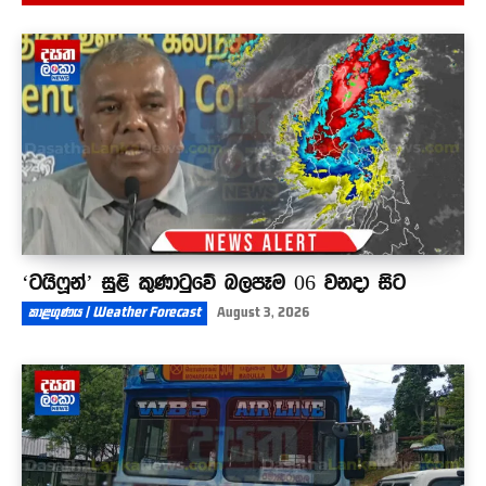
බන්ධනාගාර සිද්ධිවල පිටිපස්සේ ඉන්නේ ආණ්ඩුව..?
08:48
‘ටයිෆූන්’ සුළි කුණාටුවේ බලපෑම 06 වනදා සිට
කාළගුණය | Weather Forecast
August 3, 2026