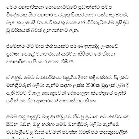
මෙම ව්‍යාපාරිකයා පොහොට්ටුවේ ප්‍රධානීන්ට සමීප
විදේශයක සිට ව්‍යාපාර කටයුතු සිදුකරගෙන යන්නකු බවත්,
මෑත කාලයේදී ව්‍යාපාරිකයකු වශයෙන් හිටිහැටියේම ප්‍රසිද්ධ
වූ චරිතයක් බවත් දැනගන්නට ඇත.
එමෙන්ම මීට මාස කිහිපයකට පමණ ඉහතදීද ලංකාවේ
ප්‍රධාන පෙළේ ව්‍යාපාරයක් ආරම්භ කිරීමට මේ කියන
ව්‍යාපාරිකයා පියවර ගෙන තිබිණ.
ඒ අනුව මෙම ව්‍යාපාරිකයා පසුගිය දිනෙකදී එක්තරා පිලකට
මන්ත්‍රීවරුන් බිලිබා ගැනීම සදහා ලක්ෂ 2500ක මුදලක් ලබා දී
ඇති බවට විශාල කසුකුසුවක් දේශපාලන ක්ෂේත්‍රයේ පැතිර
යමින් පවතින ආකාරයක් දැකගන්නට තිබේ.
මෙම ගනුදෙනුව මැද ආණ්ඩුවේ හිටපු ප්‍රධාන අමාත්‍යවරයකු
සිටින බවත්, ඔහු හරහා මෙම මන්ත්‍රීවරු බිලිබා ගැනීමේ
වැඩපිළිවෙළ දියත් වෙමින් පවතින බවත් එම කසුකුසුවලින්