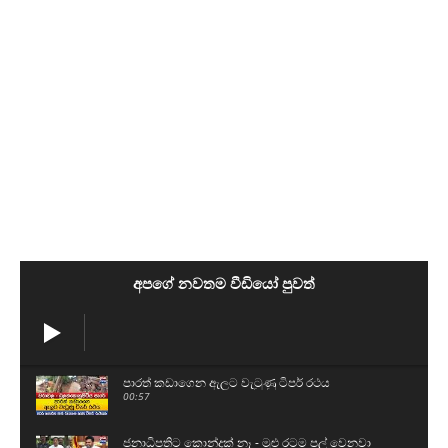
අපගේ නවතම වීඩියෝ පුවත්
පාරත් කඩාගෙන ඇලට වැටුණු ටිපර් රථය
00:57
ජනාධිපතිට කොන්දක් නෑ - මුළු රටම පල් වෙනවා