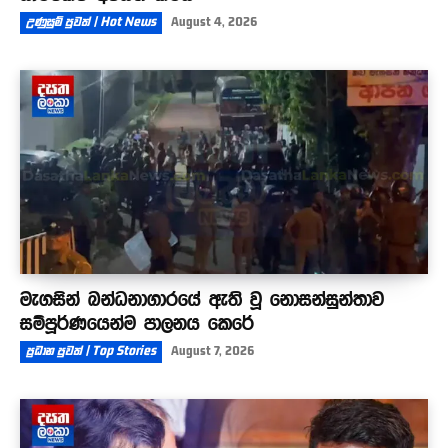
උණුසුම් පුවත් | Hot News
August 4, 2026
මැගසින් බන්ධනාගාරයේ ඇති වූ නොසන්සුන්තාව
සම්පූර්ණයෙන්ම පාලනය කෙරේ
ප්‍රධාන පුවත් | Top Stories
August 7, 2026