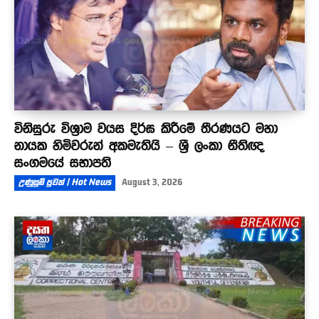
විනිසුරු විශ්‍රාම වයස දිර්ඝ කිරීමේ තීරණයට මහා
නායක හිමිවරුන් අකමැතියි – ශ්‍රී ලංකා නීතිඥ
සංගමයේ සභාපති
උණුසුම් පුවත් | Hot News
August 3, 2026