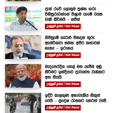
දැන් රටේ ලොකුම ප්‍රශ්න ගරු
විනිසුරුවන්ගේ විශ්‍රාම යාමේ වයස
වැඩි කිරීමයි – සජිත්
උණුසුම් පුවත් | Hot News
ගිවිසුමේ ගැටළු විසඳන තුරු
අමෙරිකවා සමඟ අපිට කතාවක්
නැහැ – ඉරානය
උණුසුම් පුවත් | Hot News
මැදපෙරදිග තෙල් මත යැපීම අඩු
කිරීමට ඉන්දියාව දැවැන්ත වැඩකට
අත තියයි
උණුසුම් පුවත් | Hot News
ඉදිරි කාලගුණ අනාවැකිය නිකුත්
වෙයි – ප්‍රදේශ රැසකට හෙටත් වැසි
උණුසුම් පුවත් | Hot News