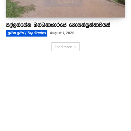
පල්ලන්සේන බන්ධනාගාරයේ නොසන්සුන්තාවයක්
ප්‍රධාන පුවත් | Top Stories
August 7, 2026
Load more