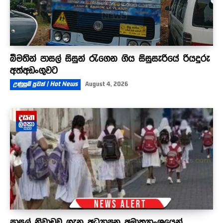
බීමතින් පාසල් සිසුන් රැගෙන ගිය සිසුසැරියේ රියදුරු
අත්අඩංගුවට
උණුසුම් පුවත් | Hot News
August 4, 2026
පාසල් නිවාඩුව ගැන අධ්‍යාපන අමාත්‍යාංශයෙන්