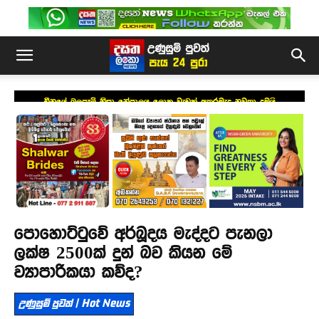
චීනයේ බලපෑම් නිසා නේපාලය ලොකු වැඩක් අතරමැද නවතා දමයි
පොහොට්ටුවේ අර්බූදය මැද්දට පැනලා
ලක්ෂ 2500ක් දුන් බව කියන මේ
ව්‍යාපාරිකයා කව්ද?
උණුසුම් පුවත් | Hot News