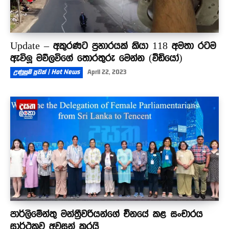
Update – අකුරණට ප්‍රහාරයක් කියා 118 අමතා රටම
ඇවිලූ මව්ලවිගේ තොරතුරු මෙන්න (වීඩියෝ)
උණුසුම් පුවත් | Hot News
April 22, 2023
පාර්ලිමේන්තු මන්ත්‍රීවරියන්ගේ චීනයේ කළ සංචාරය
සාර්ථකව අවසන් කරයි