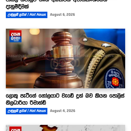
දැනුම්දීමක්
උණුසුම් පුවත් | Hot News
August 6, 2026
ලොකු පැටීගේ ගෝලයාට වැඩේ දුන් බව කියන පොලිස්
නිලධාරියා රිමාන්ඩ්
උණුසුම් පුවත් | Hot News
August 4, 2026