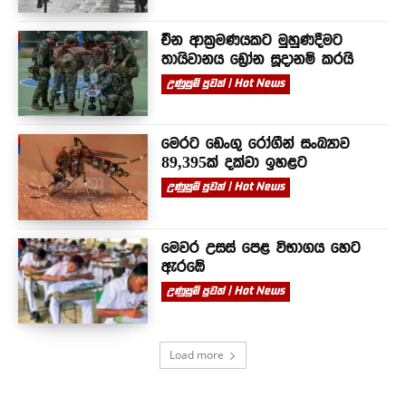
චීන ආක්‍රමණයකට මුහුණදීමට
තායිවානය ඩ්‍රෝන සූදානම් කරයි
උණුසුම් පුවත් | Hot News
මෙරට ඩෙංගු රෝගීන් සංඛ්‍යාව
89,395ක් දක්වා ඉහළට
උණුසුම් පුවත් | Hot News
මෙවර උසස් පෙළ විභාගය හෙට
ඇරඹේ
උණුසුම් පුවත් | Hot News
Load more