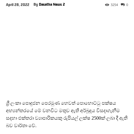
By
Dasatha News 2
April 28, 2022
3254
0
ශ්‍රී ලංකා ‌පොදුජන පෙරමුණ හෙවත් පොහොට්ටු පක්ෂය
අභ්‍යන්තරයේ මේ වනවිට මතුව ඇති අර්බූදය විසදාගැනීම
සදහා එක්තරා ව්‍යාපාරිකයකු රුපියල් ලක්ෂ 2500ක් ලබා දී ඇති
බව වාර්තා වේ.