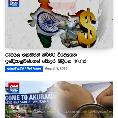
රුපියල ශක්තිමත් කිරීමට විදේශගත
ඉන්දියානුවන්ගෙන් ඩොලර් බිලියන 40.8ක්
උණුසුම් පුවත් | Hot News
August 5, 2026