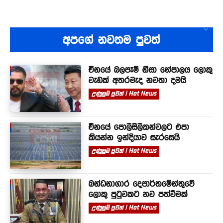
අපගේ නවතම පුවත්
චීනයේ බලපෑම් නිසා නේපාලය ලොකු
වැඩක් අතරමැද නවතා දමයි
උණුසුම් පුවත් | Hot News
චීනයේ පොලිසිලිකන්වලට එපා
කියන්න ඉන්දියාව සැරසෙයි
උණුසුම් පුවත් | Hot News
බන්ධනාගාර දෙපාර්තමේන්තුවේ
ලොකු පුටුවකට නව පත්වීමක්
උණුසුම් පුවත් | Hot News