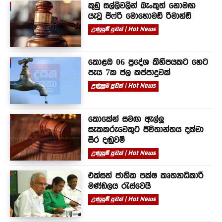
කුඩු සල්ලිවලින් බැංකුත් නොමඟ
යැවූ ජිෆ්රි මොහොමඩ් රිමාන්ඩ්
උණුසුම් පුවත් | Hot News
කොළඹ 06 ප්‍රදේශ කිහිපයකට හෙට
පැය 7ක ජල කප්පාදුවක්
උණුසුම් පුවත් | Hot News
කොකේන් සමඟ ඇල්ලූ
සැකකරුවෙකුට ජීවිතාන්තය දක්වා
සිර දඬුවම්
උණුසුම් පුවත් | Hot News
එක්සත් ජාතික පක්ෂ කෘත්‍යාධිකාරී
මණ්ඩලය රැස්වෙයි
උණුසුම් පුවත් | Hot News