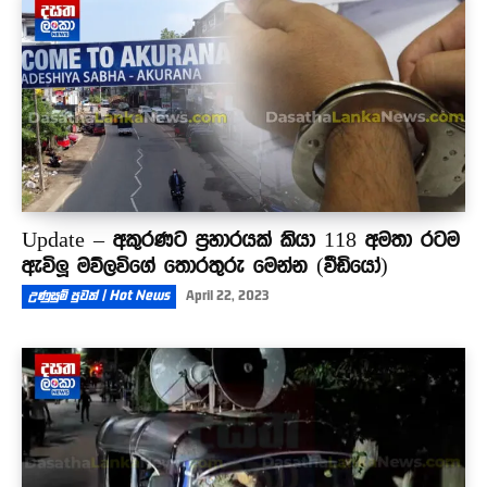
Update – අකුරණට ප්‍රහාරයක් කියා 118 අමතා රටම
ඇවිලූ මව්ලවිගේ තොරතුරු මෙන්න (වීඩියෝ)
උණුසුම් පුවත් | Hot News
April 22, 2023