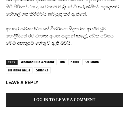
සිටි පිරිසක් එය දැක වහාම මැදිහත් වී තරුණයින් දෙදෙනාව
රෝහල් ගත කිරීමටයි කටයුතු කර ඇත්තේ.
අනතුර සම්බන්ධයෙන් විමර්ශන සිදුකරන ආණමඩුව
පොලිසියේ රථ වාහන අංශය සඳහන් කළේ, අධික වේගය
මෙම අනතුරට හේතු වී ඇති බවයි.
Anamaduwa Accident
lka
news
Sri Lanka
TAGS
sri lanka news
Srilanka
LEAVE A REPLY
LOG IN TO LEAVE A COMMENT