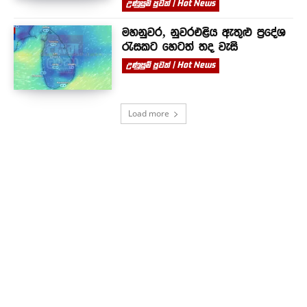
උණුසුම් පුවත් | Hot News
මහනුවර, නුවරඑළිය ඇතුළු ප්‍රදේශ
රැසකට හෙටත් තද වැසි
උණුසුම් පුවත් | Hot News
Load more