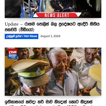
Update – රාගම පොලිස් බල ප්‍රදේශයට ඇඳිරි නීතිය
පනවයි (වීඩියෝ)
උණුසුම් පුවත් | Hot News
August 1, 2026
ඉතිහාසයේ කවදා හරි මාව නිදොස් කොට නිදහස්