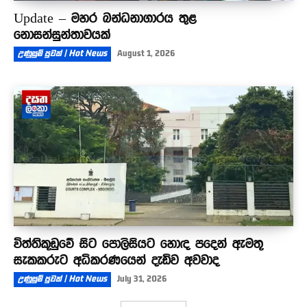
Update – මහර බන්ධනාගාරය තුළ
නොසන්සුන්තාවයක්
උණුසුම් පුවත් | Hot News
August 1, 2026
විත්තිකූඩුවේ සිට පොලිසියට හොඳ පදෙන් ඇමතූ
සැකකරුට අධිකරණයෙන් දැඩිව අවවාද
උණුසුම් පුවත් | Hot News
July 31, 2026