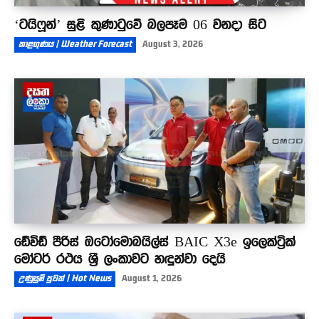
‘ටයිෆූන්’ සුළි කුණාටුවේ බලපෑම 06 වනදා සිට
කාළගුණය | Weather Forecast
August 3, 2026
ඩේවිඩ් පීරිස් ඔටෝමොබයිල්ස් BAIC X3e ඉලෙක්ට්‍රික්
මෝටර් රථය ශ්‍රී ලංකාවට හඳුන්වා දෙයි
උණුසුම් පුවත් | Hot News
August 1, 2026