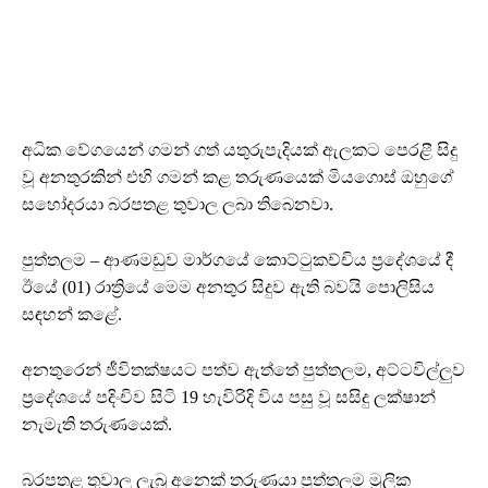
අධික වේගයෙන් ගමන් ගත් යතුරුපැදියක් ඇලකට පෙරළී සිදු
වූ අනතුරකින් එහි ගමන් කළ තරුණයෙක් මියගොස් ඔහුගේ
සහෝදරයා බරපතළ තුවාල ලබා තිබෙනවා.
පුත්තලම – ආණමඩුව මාර්ගයේ කොට්ටුකච්චිය ප්‍රදේශයේ දී
ඊයේ (01) රාත්‍රියේ මෙම අනතුර සිදුව ඇති බවයි පොලිසිය
සඳහන් කළේ.
අනතුරෙන් ජීවිතක්ෂයට පත්ව ඇත්තේ පුත්තලම, අට්ටවිල්ලුව
ප්‍රදේශයේ පදිංචිව සිටි 19 හැවිරිදි විය පසු වූ සසිදු ලක්ෂාන්
නැමැති තරුණයෙක්.
බරපතළ තුවාල ලැබූ අනෙක් තරුණයා පුත්තලම මූලික