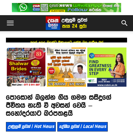
උසස් පෙළ සිසුන්ට විභාගයට යන්න සිසු සැරිය බස්
පොසොන් බලන්න ගිය ගමන සසිදුගේ
ජීවිතය නැති වී අවසන් වෙයි –
සහෝදරයාට බරපතළයි
උණුසුම් පුවත් | Hot News
දේශීය පුවත් | Local News