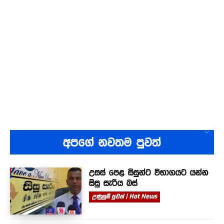
අපගේ නවතම පුවත්
උසස් පෙළ සිසුන්ට විභාගයට යන්න
සිසු සැරිය බස්
උණුසුම් පුවත් | Hot News