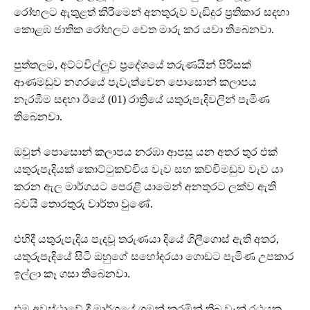
රෝහලට ඇතුළත් කිරීමෙන් අනතුරුව වැඩිදුර ප්‍රතිකාර සදහා
කොළඹ ජාතික රෝහලට වෙත මාරු කර යවා තිබෙනවා.
පුත්තලම, අට්ටවිල්ලුව ප්‍රදේශයේ තරුණයින් පිරිසක්
ආණමඩුව නගරයේ පැවැත්වෙන පොසොන් කලාපය
නැරඹීම සඳහා ඊයේ (01) රාත්‍රියේ යතුරුපැදිවලින් පැමිණ
තිබෙනවා.
ඔවුන් පොසොන් කලාපය නරඹා ආපසු යන අතර තුර එක්
යතුරුපැදියක් කොට්ටුකච්චිය වැව සහ කච්චිමඩුව වැව යා
කරන ඇල මාර්ගයට පෙරළී යාමෙන් අනතුරට ලක්ව ඇති
බවයි තොරතුරු වාර්තා වුණේ.
එහිදී යතුරුපැදිය පැදවූ තරුණයා දියේ ගිලීගොස් ඇති අතර,
යතුරුපැදියේ සිටි ඔහුගේ සහෝදරයා ගොඩට පැමිණ උපකාර
ඉල්ලා කෑ ගසා තිබෙනවා.
එම අවස්ථාවේ දී.මාර්ගයේ ගමන් කරමින් තිබූ වෑන් රථයක