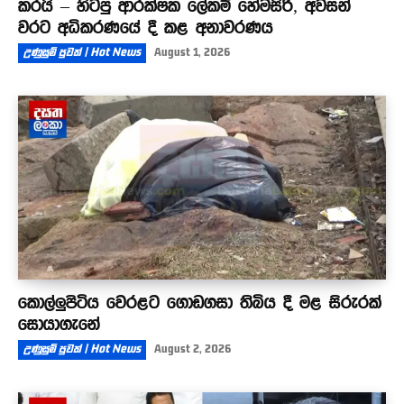
කරයි – හිටපු ආරක්ෂක ලේකම් හේමසිරි, අවසන්
වරට අධිකරණයේ දී කළ අනාවරණය
උණුසුම් පුවත් | Hot News
August 1, 2026
කොල්ලුපිටිය වෙරළට ගොඩගසා තිබිය දී මළ සිරුරක්
සොයාගැනේ
උණුසුම් පුවත් | Hot News
August 2, 2026