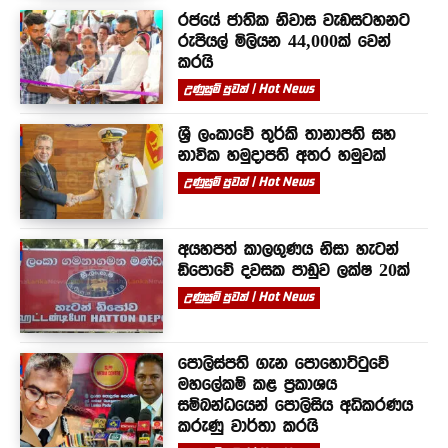
රජයේ ජාතික නිවාස වැඩසටහනට
රුපියල් මිලියන 44,000ක් වෙන්
කරයි
උණුසුම් පුවත් | Hot News
ශ්‍රී ලංකාවේ තුර්කි තානාපති සහ
නාවික හමුදාපති අතර හමුවක්
උණුසුම් පුවත් | Hot News
අයහපත් කාලගුණය නිසා හැටන්
ඩිපොවේ දවසක පාඩුව ලක්ෂ 20ක්
උණුසුම් පුවත් | Hot News
පොලිස්පති ගැන පොහොට්ටුවේ
මහලේකම් කළ ප්‍රකාශය
සම්බන්ධයෙන් පොලිසිය අධිකරණය
කරුණු වාර්තා කරයි