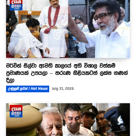
මර්වින් සිල්වා ඇමති කාලයේ අති විශාල වත්කම්
ප්‍රමාණයක් උපයලා – තරුණ නිළියකටත් ලක්ෂ ගණන්
දීලා
උණුසුම් පුවත් | Hot News
July 31, 2026