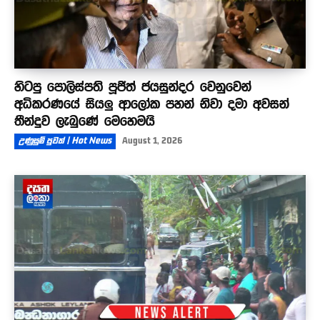
හිටපු පොලිස්පති පූජිත් ජයසුන්දර වෙනුවෙන්
අධිකරණයේ සියලු ආලෝක පහන් නිවා දමා අවසන්
තීන්දුව ලැබුණේ මෙහෙමයි
උණුසුම් පුවත් | Hot News
August 1, 2026