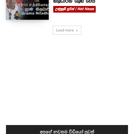
නිලධාරින් ලෙඩ වෙයි
උණුසුම් පුවත් | Hot News
Load more
අපගේ නවතම වීඩියෝ පුවත්