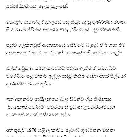
ජ්‍යෙෂ්ඨතමයකු ලෙස සැලකේ.
කොළඹ ආනන්ද විද්‍යාලයේ ආදි සිසුවකු වූ ගුණරත්න මහතා
සිය මාධ්‍ය ජීවිතය ආරම්භ කළේ ‘සිංහලයා’ පුවත්පතෙනි.
පසුව ලේක්හවුස් ආයතනයේ සේවයට බැදුණු ඒ මහතා එම
ආයතනය රජයට පවරා ගන්නා තෙක් එහි සේවය කළේය.
ලේක්හවුස් ආයතනය රජයට පවරා ගැනීමත් සමග ඊට
විරෝධය පළ කොට ඉල්ලා අස්වූ කිහිප දෙනා අතර එල්මෝ
ගුණරත්න මහතාද විය.
ඉන් අනතුරව තායිලන්තය බලා පිටත්ව ගිය ඒ මහතා
‘බැංකොක් පෝස්ට්’ පුවත්පතේ ප්‍රධාන උපකර්තෘවරයා
වශයෙන් කලක් සේවය කළේය.
අනතුරුව 1978 යළි ලංකාවට පැමිණි ගුණරත්න මහතා