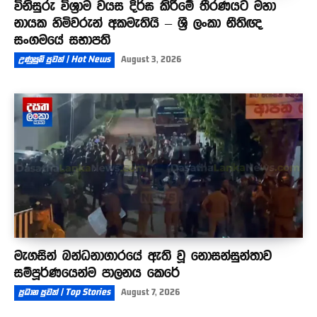
විනිසුරු විශ්‍රාම වයස දිර්ඝ කිරීමේ තීරණයට මහා
නායක හිමිවරුන් අකමැතියි – ශ්‍රී ලංකා නීතිඥ
සංගමයේ සභාපති
උණුසුම් පුවත් | Hot News
August 3, 2026
මැගසින් බන්ධනාගාරයේ ඇති වූ නොසන්සුන්තාව
සම්පූර්ණයෙන්ම පාලනය කෙරේ
ප්‍රධාන පුවත් | Top Stories
August 7, 2026