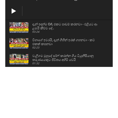
දැන් ඉඳන්ම O/L එකට පාඩම් කරනවා - එළියට ආ
ළමයි කිව්ව දේ..
03:24
විභාගේ ඉවරයි, දැන් ගිහින් ඉරක් ගහනවා - කට්
එකක් කපනවා
02:23
වැලිගම මුහුදේ සර්ෆ් කරන්න ගිය ටියුනීසියානු
තරුණයෙකුට ජීවිතය අහිමි වෙයි
01:32
ශිෂ්‍යත්ව විභාගය ලියන්න කළින් පොඩ්ඩෝ කියපු
කතා
01:59
නව යුද හමුදාපති ශ්‍රී මහා බෝධිය සහ රුවන්වැලි මහා
සෑය වැඳ පුදාගනී
04:20
ග්‍රාම නිලධාරීන් වැඩ වර්ජනයකට සැරසෙයි - අපි
ලෙඩ නිවාඩු දානවා
05:15