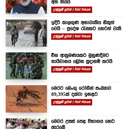
අත තියයි
උණුසුම් පුවත් | Hot News
ඉදිරි කාලගුණ අනාවැකිය නිකුත්
වෙයි – ප්‍රදේශ රැසකට හෙටත් වැසි
උණුසුම් පුවත් | Hot News
චීන ආක්‍රමණයකට මුහුණදීමට
තායිවානය ඩ්‍රෝන සූදානම් කරයි
උණුසුම් පුවත් | Hot News
මෙරට ඩෙංගු රෝගීන් සංඛ්‍යාව
89,395ක් දක්වා ඉහළට
උණුසුම් පුවත් | Hot News
මෙවර උසස් පෙළ විභාගය හෙට
ඇරඹේ