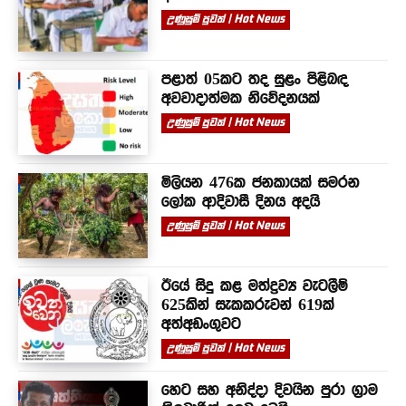
උණුසුම් පුවත් | Hot News
පළාත් 05කට තද සුළං පිළිබඳ
අවවාදාත්මක නිවේදනයක්
උණුසුම් පුවත් | Hot News
මිලියන 476ක ජනකායක් සමරන
ලෝක ආදිවාසී දිනය අදයි
උණුසුම් පුවත් | Hot News
ඊයේ සිදු කළ මත්ද්‍රව්‍ය වැටලීම්
625කින් සැකකරුවන් 619ක්
අත්අඩංගුවට
උණුසුම් පුවත් | Hot News
හෙට සහ අනිද්දා දිවයින පුරා ග්‍රාම