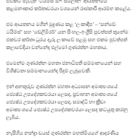
එවකට පැවැති ‘ටයිම්ස් ඔෆ් සිලෝන්’ ආයතනයේ
කළමනාකාර කර්තෘවරයා වශයෙන් රාජකාරී ආරම්භ කළේය.
එම ආයතනය මගින් මුද්‍රණය කළ ‘ලංකාදීප’ – ‘සන්ඩේ
ටයිම්ස්’ සහ ‘ඩේලිමිරර්’ යන සිංහල-ඉංග්‍රීසි පුවත්පත් තුනේම
එකවර කර්තෘ ධූරය දැරූ ලංකාවේ පළමු සහ එකම පුවත්පත්
කලාවේදියා වන්නේද එල්මෝ ගුණරත්න මහතාය.
එමෙන්ම ගුණරත්න මහතා ජනාධිපති සම්මානයෙන් සහ
විශිෂ්ටතා සම්මානයෙන්ද පිදුම් ලැබූවෙකි.
ඉන් අනතුරුව ගුණරත්න මහතා අධ්‍යාපන අමාත්‍යංශයේ
ජ්‍යෙෂ්ඨ උපදේශකවරයා ලෙසද, ප්‍රවාහන අමාත්‍යංශයේ
ජ්‍යෙෂ්ඨ උපදේශකවරයා ලෙසද, සමෘද්ධි හා ක්‍රීඩා
අමාත්‍යංශයේ ජ්‍යෙෂ්ඨ උපදේශකවරයා ලෙසද කටයුතු කරනු
ලැබීය.
නැසීගිය නන්ද්‍රා ඩයස් ගුණරත්න මහත්මියගේ ආදරණිය