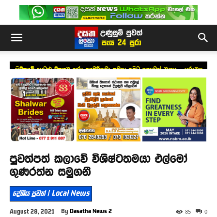
ගිවිසුමේ ගැටළු විසඳන තුරු අමෙරිකවා සමඟ අපිට කතාවක් නැහැ – ඉරානය
පුවත්පත් කලාවේ විශිෂ්ටතමයා එල්මෝ
ගුණරත්න සමුගනී
දේශීය පුවත් | Local News
By
Dasatha News 2
August 28, 2021
85
0