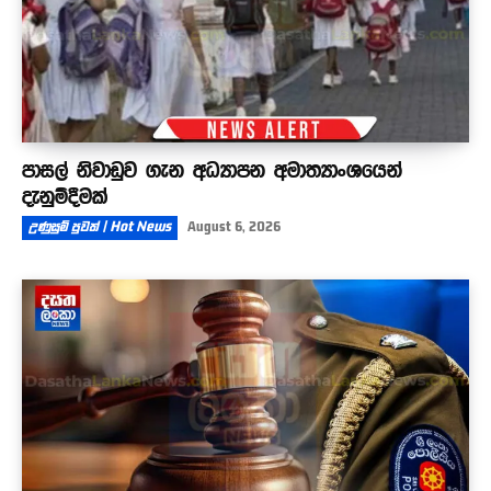
පාසල් නිවාඩුව ගැන අධ්‍යාපන අමාත්‍යාංශයෙන්
දැනුම්දීමක්
උණුසුම් පුවත් | Hot News
August 6, 2026