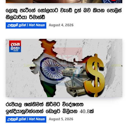
ලොකු පැටීගේ ගෝලයාට වැඩේ දුන් බව කියන පොලිස්
නිලධාරියා රිමාන්ඩ්
උණුසුම් පුවත් | Hot News
August 4, 2026
රුපියල ශක්තිමත් කිරීමට විදේශගත
ඉන්දියානුවන්ගෙන් ඩොලර් බිලියන 40.8ක්
උණුසුම් පුවත් | Hot News
August 5, 2026