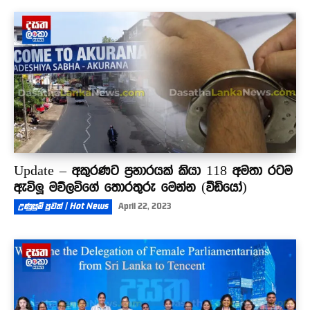
Update – අකුරණට ප්‍රහාරයක් කියා 118 අමතා රටම
ඇවිලූ මව්ලවිගේ තොරතුරු මෙන්න (වීඩියෝ)
උණුසුම් පුවත් | Hot News
April 22, 2023