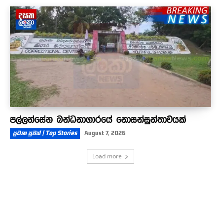
පල්ලන්සේන බන්ධනාගාරයේ නොසන්සුන්තාවයක්
ප්‍රධාන පුවත් | Top Stories
August 7, 2026
Load more