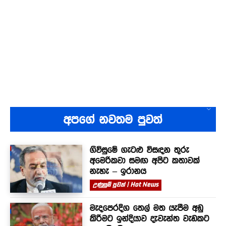
අපගේ නවතම පුවත්
ගිවිසුමේ ගැටළු විසඳන තුරු
අමෙරිකවා සමඟ අපිට කතාවක්
නැහැ – ඉරානය
උණුසුම් පුවත් | Hot News
මැදපෙරදිග තෙල් මත යැපීම අඩු
කිරීමට ඉන්දියාව දැවැන්ත වැඩකට