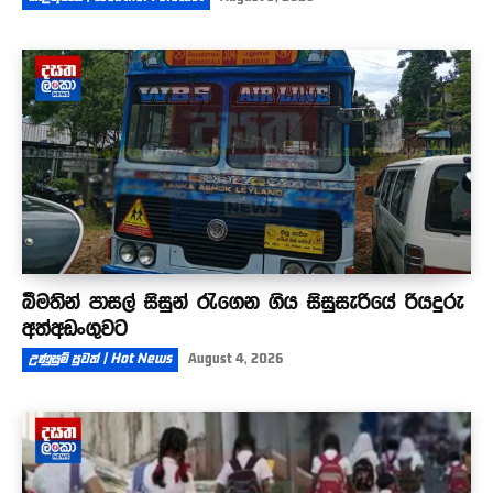
බීමතින් පාසල් සිසුන් රැගෙන ගිය සිසුසැරියේ රියදුරු
අත්අඩංගුවට
උණුසුම් පුවත් | Hot News
August 4, 2026