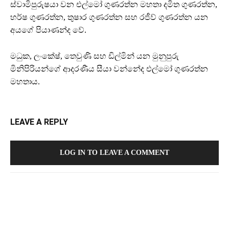
ස්වාමිපුරුෂයා වන එල්මෝ ගුණරත්න මහතා දමිත ගුණරත්න,
හර්ෂ ගුණරත්න, තුෂාර ගුණරත්න සහ රජීව් ගුණරත්න යන
අයගේ පියාණන්ද වේ.
මධුක, ලංකේෂ්, තෙවුණි සහ ඩිල්මින් යන මුනුපුරු
මිනිපිරියන්ගේ ආදරණීය සීයා වන්නේද එල්මෝ ගුණරත්න
මහතාය.
LEAVE A REPLY
LOG IN TO LEAVE A COMMENT