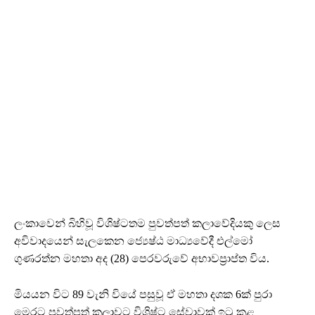
ලංකාවෙන් බිහිවූ විශිෂ්ටතම පුවත්පත් කලාවේදියකු ලෙස
අවිවාදයෙන් සැලකෙන ජ්‍යෙෂ්ඨ මාධ්‍යවේදී එල්මෝ
ගුණරත්න මහතා අද (28) පෙරවරුවේ අභාවප්‍රාප්ත විය.
මියයන විට 89 වැනි වියේ පසුවූ ඒ මහතා දශක 6ක් පුරා
මෙරට පුවත්පත් කලාවට විශිෂ්ට ‌සේවාවක් ඉටු කළ