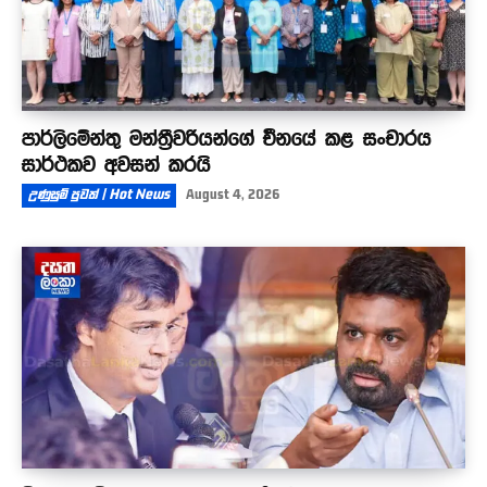
පාර්ලිමේන්තු මන්ත්‍රීවරියන්ගේ චීනයේ කළ සංචාරය
සාර්ථකව අවසන් කරයි
උණුසුම් පුවත් | Hot News
August 4, 2026