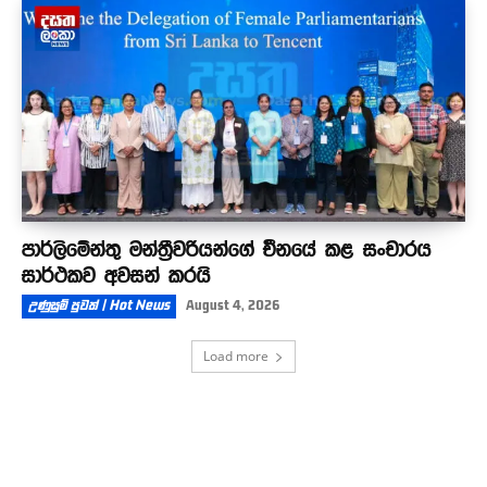
පාර්ලිමේන්තු මන්ත්‍රීවරියන්ගේ චීනයේ කළ සංචාරය
සාර්ථකව අවසන් කරයි
උණුසුම් පුවත් | Hot News
August 4, 2026
Load more