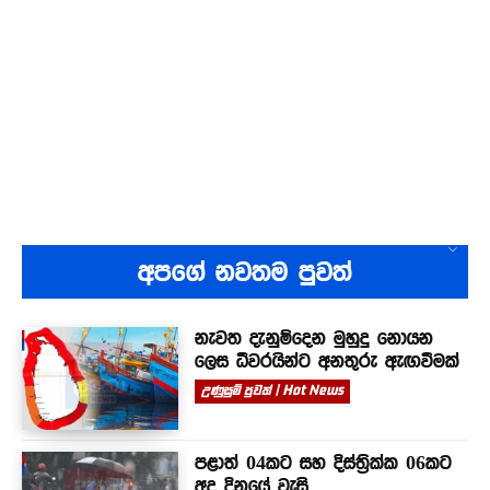
අපගේ නවතම පුවත්
නැවත දැනුම්දෙන මුහුදු නොයන
ලෙස ධීවරයින්ට අනතුරු ඇඟවීමක්
උණුසුම් පුවත් | Hot News
පළාත් 04කට සහ දිස්ත්‍රික්ක 06කට
අද දිනයේ වැසි