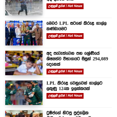
උණුසුම් පුවත් | Hot News
මෙවර LPL සටනේ කිරුළ ගාල්ල
කණ්ඩායමට
උණුසුම් පුවත් | Hot News
අද පැවැත්වෙන පහ ශ්‍රේණියේ
ශිෂ්‍යත්ව විභාගයට සිසුන් 294,089
දෙනෙක්
උණුසුම් පුවත් | Hot News
LPL කිරුළ වෙනුවෙන් ගාල්ලට
ලකුණු 124ක ඉලක්කයක්
උණුසුම් පුවත් | Hot News
ට්‍රම්ප්ගේ හිටපු පුද්ගලික