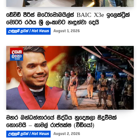
ඩේවිඩ් පීරිස් ඔටෝමොබයිල්ස් BAIC X3e ඉලෙක්ට්‍රික්
මෝටර් රථය ශ්‍රී ලංකාවට හඳුන්වා දෙයි
උණුසුම් පුවත් | Hot News
August 1, 2026
මහර බන්ධන්ගාරයේ සිද්ධිය හුදෙකලා සිදුවීමක්
නොවෙයි – නාමල් රාජපක්ෂ (වීඩියෝ)
උණුසුම් පුවත් | Hot News
August 2, 2026