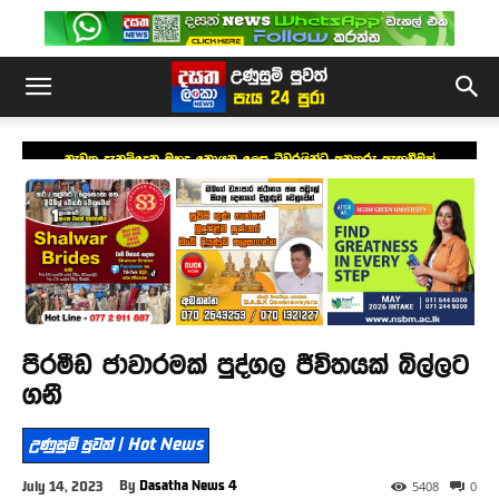
නැවත දැනුම්දෙන මුහුදු නොයන ලෙස ධීවරයින්ට අනතුරු ඇඟවීමක්
පිරමීඩ ජාවාරමක් පුද්ගල ජීවිතයක් බිල්ලට
ගනී
උණුසුම් පුවත් | Hot News
By
Dasatha News 4
July 14, 2023
5408
0