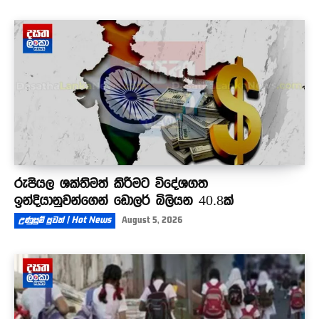
රුපියල ශක්තිමත් කිරීමට විදේශගත
ඉන්දියානුවන්ගෙන් ඩොලර් බිලියන 40.8ක්
උණුසුම් පුවත් | Hot News
August 5, 2026