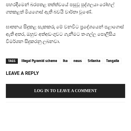
පහරදීමෙන් බරපතළ තත්ත්වයේ පසුවූ පුද්ගලයා රෝහල්
ගතකළත් මියගොස් ඇති බවයි වාර්තා වුණේ.
ඝාතනය සිදුකළ සැකකරු මේ වනවිට ප්‍රදේශයෙන් පළාගොස්
ඇති අතර, ඔහුව අත්අඩංගුවට ගැනීමට තංගල්ල පොලිසිය
විමර්ශන සිදුකරනු ලබනවා.
Illegal Pyramid scheme
lka
news
Srilanka
Tangalla
TAGS
LEAVE A REPLY
LOG IN TO LEAVE A COMMENT