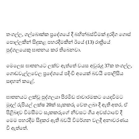
තංගල්ල, ගල්බොක්ක ප්‍රදේශයේ දී බහින්බස්වීමක් දුරදිග ගොස්
පොල්ලකින් සිදුකළ පහරදීමකින් ඊයේ (13) රාත්‍රියේ
පුද්ගලයෙකු ඝාතනය කර තිබෙනවා.
මෙලෙස ඝාතනයට ලක්ව ඇත්තේ වයස අවුරුදු 37ක තංගල්ල,
ගොඩවැල්ලවෙල ප්‍රදේශයේ පදිංචි අයෙක් බවයි පොලිසිය
සඳහන් කළේ.
ඝාතනයට ලක්වූ පුද්ගලයා පිරමීඩ ජාවාරමකට යෙදවීමට
මුදල් රුපියල් ලක්ෂ 20ක් සැකකරු වෙත ලබා දී ඇති අතර, ඒ
පිළිබඳව විමසීමට සැකකරුගේ නිවසට ගිය අවස්ථාවේ දී
මෙම පහරදීම සිදුකර ඇති බවයි විමර්ශන වලදී අනාවරණය
වී ඇත්තේ.