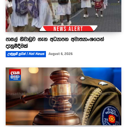
පාසල් නිවාඩුව ගැන අධ්‍යාපන අමාත්‍යාංශයෙන්
දැනුම්දීමක්
උණුසුම් පුවත් | Hot News
August 6, 2026