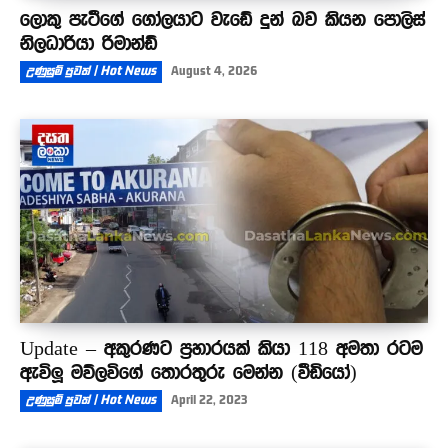
ලොකු පැටීගේ ගෝලයාට වැඩේ දුන් බව කියන පොලිස්
නිලධාරියා රිමාන්ඩ්
උණුසුම් පුවත් | Hot News
August 4, 2026
Update – අකුරණට ප්‍රහාරයක් කියා 118 අමතා රටම
ඇවිලූ මව්ලවිගේ තොරතුරු මෙන්න (වීඩියෝ)
උණුසුම් පුවත් | Hot News
April 22, 2023