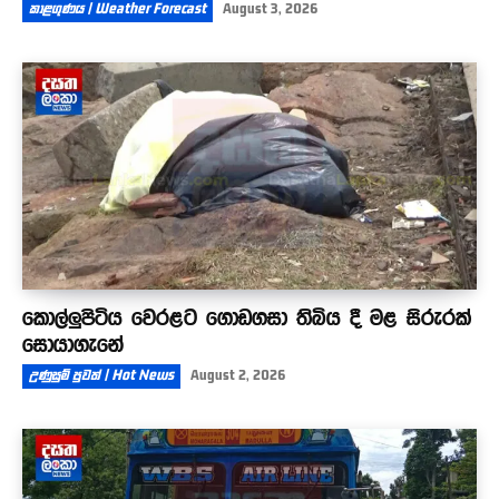
කාළගුණය | Weather Forecast
August 3, 2026
කොල්ලුපිටිය වෙරළට ගොඩගසා තිබිය දී මළ සිරුරක්
සොයාගැනේ
උණුසුම් පුවත් | Hot News
August 2, 2026