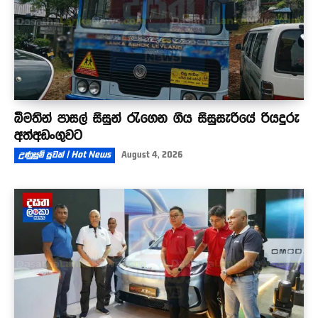
බීමතින් පාසල් සිසුන් රැගෙන ගිය සිසුසැරියේ රියදුරු
අත්අඩංගුවට
උණුසුම් පුවත් | Hot News
August 4, 2026