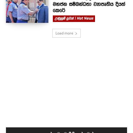
මහජන සම්බන්ධතා ව්‍යාපෘතිය දියත්
කෙරේ
උණුසුම් පුවත් | Hot News
Load more