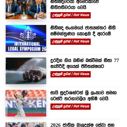
නීතිඥවරයා අමෙරිකාවේ
නීතිපතිවරයා වෙයි
උණුසුම් පුවත් | Hot News
නීතිඥ සංගමයේ ජාත්‍යන්තර නීති
සම්මන්ත්‍රණය කොළඹ දී ඇරඹේ
උණුසුම් පුවත් | Hot News
දුරදිග ගිය බහින් බස්වීමක් නිසා 77
හැවිරිදි අයෙක් ජීවිතක්ෂයට
උණුසුම් පුවත් | Hot News
සායි සුදර්ශන්ටත් ශ්‍රී ලංකාව සමඟ
ටෙස්ට් තරගාවලිය අහිමි වෙයි
උණුසුම් පුවත් | Hot News
2026 ජාතික බාලදක්ෂ සේවා සහ