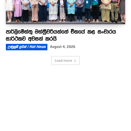
පාර්ලිමේන්තු මන්ත්‍රීවරියන්ගේ චීනයේ කළ සංචාරය
සාර්ථකව අවසන් කරයි
උණුසුම් පුවත් | Hot News
August 4, 2026
Load more