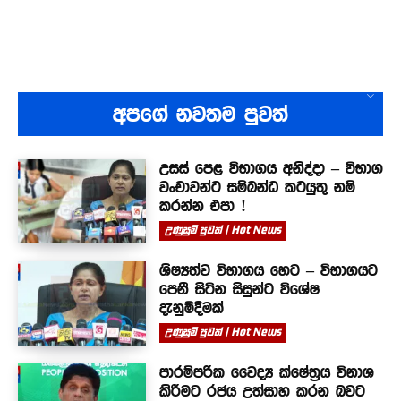
අපගේ නවතම පුවත්
උසස් පෙළ විභාගය අනිද්දා – විභාග
වංචාවන්ට සම්බන්ධ කටයුතු නම්
කරන්න එපා !
උණුසුම් පුවත් | Hot News
ශිෂ්‍යත්ව විභාගය හෙට – විභාගයට
පෙනී සිටින සිසුන්ට විශේෂ
දැනුම්දීමක්
උණුසුම් පුවත් | Hot News
පාරම්පරික වෛද්‍ය ක්ෂේත්‍රය විනාශ
කිරීමට රජය උත්සාහ කරන බවට