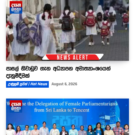
පාසල් නිවාඩුව ගැන අධ්‍යාපන අමාත්‍යාංශයෙන්
දැනුම්දීමක්
උණුසුම් පුවත් | Hot News
August 6, 2026