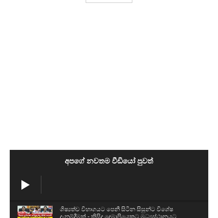
අපගේ නවතම වීඩියෝ පුවත්
ශිෂ්‍යත්ව විභාගයට පෙනී සිටින සිසුන්ට විශේෂ
දැනුම්දීමක් - කිසිදු දෙමාපියෙකුට මධ්‍යස්ථානයට