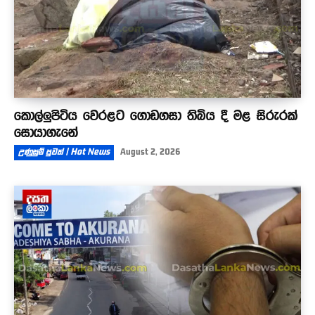
කොල්ලුපිටිය වෙරළට ගොඩගසා තිබිය දී මළ සිරුරක්
සොයාගැනේ
උණුසුම් පුවත් | Hot News
August 2, 2026