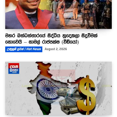
මහර බන්ධන්ගාරයේ සිද්ධිය හුදෙකලා සිදුවීමක්
නොවෙයි – නාමල් රාජපක්ෂ (වීඩියෝ)
උණුසුම් පුවත් | Hot News
August 2, 2026