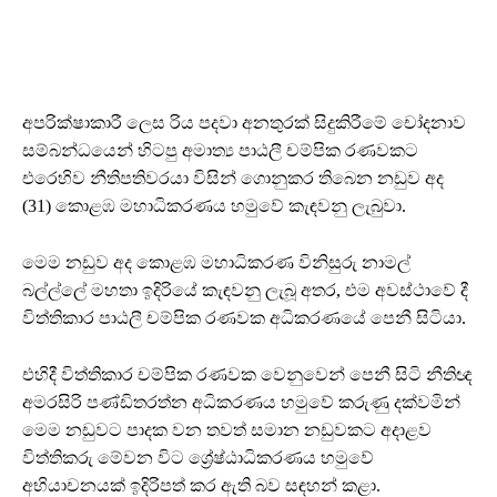
අපරික්ෂාකාරී ලෙස රිය පදවා අනතුරක් සිදුකිරීමේ චෝදනාව
සම්බන්ධයෙන් හිටපු අමාත්‍ය පාඨලී චම්පික රණවකට
එරෙහිව නීතිපතිවරයා විසින් ගොනුකර තිබෙන නඩුව අද
(31) කොළඹ මහාධිකරණය හමුවේ කැඳවනු ලැබුවා.
මෙම නඩුව අද කොළඹ මහාධිකරණ විනිසුරු නාමල්
බල්ල්ලේ මහතා ඉදිරියේ කැඳවනු ලැබූ අතර, එම අවස්ථාවේ දී
විත්තිකාර පාඨලී චම්පික රණවක අධිකරණයේ පෙනී සිටියා.
එහිදී විත්තිකාර චම්පික රණවක වෙනුවෙන් පෙනී සිටි නීතිඥ
අමරසිරි පණ්ඩිතරත්න අධිකරණය හමුවේ කරුණු දක්වමින්
මෙම නඩුවට පාදක වන තවත් සමාන නඩුවකට අදාළව
විත්තිකරු මේවන විට ශ්‍රේෂ්ඨාධිකරණය හමුවේ
අභියාචනයක් ඉදිරිපත් කර ඇති බව සඳහන් කළා.