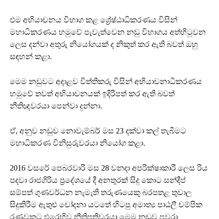
එම අභියාචනය විභාග කළ ශ්‍රේෂ්ඨාධිකරණය විසින්
මහාධිකරණය හමුවේ පැවැත්වෙන නඩු විභාගය අත්හිටුවන
ලෙස දන්වා අතුරු නියෝගයක් ද නිකුත් කර ඇති බවත් ඔහු
සඳහන් කළා.
මෙම නඩුවට අදාළව විත්තිකරු විසින් අභියාචනාධිකරණය
හමුවේ තවත් අභියාචනයක් ඉදිරිපත් කර ඇති බවත්
නීතිඥවරයා පෙන්වා දුන්නා.
ඒ, අනුව නඩුව නොවැම්බර් මස 23 දක්වා කල් තැබීමට
මහාධිකරණ විනිසුරුවරයා නියෝග කළා.
2016 වසරේ පෙබරවාරි මස 28 වනදා අපරික්ෂාකාරී ලෙස රිය
පදවා රාජගිරිය ප්‍රදේශයේ දී අනතුරක් සිදු කොට සන්දීප්
සම්පත් ගුණවර්ධන නැමැති තරුණයෙකු බරපතළ තුවාල
සිදුකිරීම ඇතුළු චෝදනා යටතේ හිටපු අමාත්‍ය පාඨලී චම්පික
රණවකට එරෙහිව නීතිපතිවරයා මෙම නඩුව පවරා