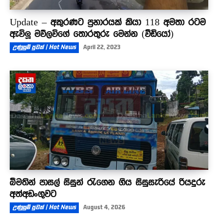
Update – අකුරණට ප්‍රහාරයක් කියා 118 අමතා රටම
ඇවිලූ මව්ලවිගේ තොරතුරු මෙන්න (වීඩියෝ)
උණුසුම් පුවත් | Hot News
April 22, 2023
බීමතින් පාසල් සිසුන් රැගෙන ගිය සිසුසැරියේ රියදුරු
අත්අඩංගුවට
උණුසුම් පුවත් | Hot News
August 4, 2026