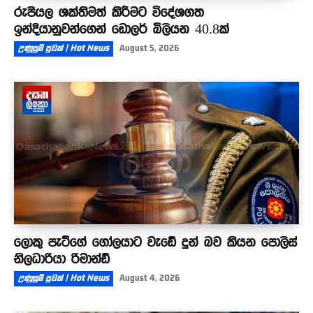
රුපියල ශක්තිමත් කිරීමට විදේශගත
ඉන්දියානුවන්ගෙන් ඩොලර් බිලියන 40.8ක්
උණුසුම් පුවත් | Hot News
August 5, 2026
ලොකු පැටීගේ ගෝලයාට වැඩේ දුන් බව කියන පොලිස්
නිලධාරියා රිමාන්ඩ්
උණුසුම් පුවත් | Hot News
August 4, 2026