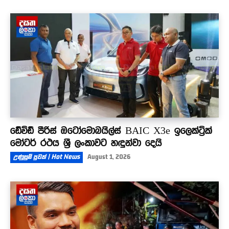
ඩේවිඩ් පීරිස් ඔටෝමොබයිල්ස් BAIC X3e ඉලෙක්ට්‍රික්
මෝටර් රථය ශ්‍රී ලංකාවට හඳුන්වා දෙයි
උණුසුම් පුවත් | Hot News
August 1, 2026