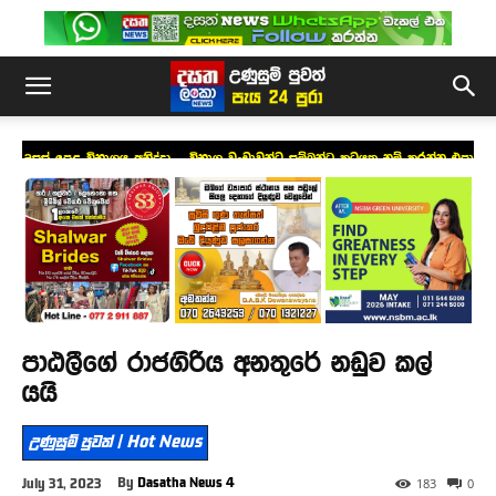
උසස් පෙළ විභාගය අනිද්දා – විභාග වංචාවන්ට සම්බන්ධ කටයුතු නම් කරන්න එපා
!
පාඨලීගේ රාජගිරිය අනතුරේ නඩුව කල්
යයි
උණුසුම් පුවත් | Hot News
By
Dasatha News 4
July 31, 2023
183
0