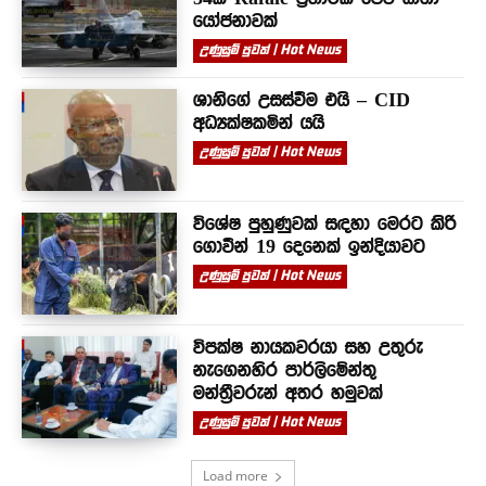
යෝජනාවක්
උණුසුම් පුවත් | Hot News
ශානිගේ උසස්වීම එයි – CID
අධ්‍යක්ෂකමින් යයි
උණුසුම් පුවත් | Hot News
විශේෂ පුහුණුවක් සඳහා මෙරට කිරි
ගොවීන් 19 දෙනෙක් ඉන්දියාවට
උණුසුම් පුවත් | Hot News
විපක්ෂ නායකවරයා සහ උතුරු
නැගෙනහිර පාර්ලිමේන්තු
මන්ත්‍රීවරුන් අතර හමුවක්
උණුසුම් පුවත් | Hot News
Load more