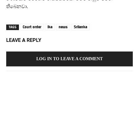
තිබෙනවා.
Court order
lka
news
Srilanka
TAGS
LEAVE A REPLY
LOG IN TO LEAVE A COMMENT