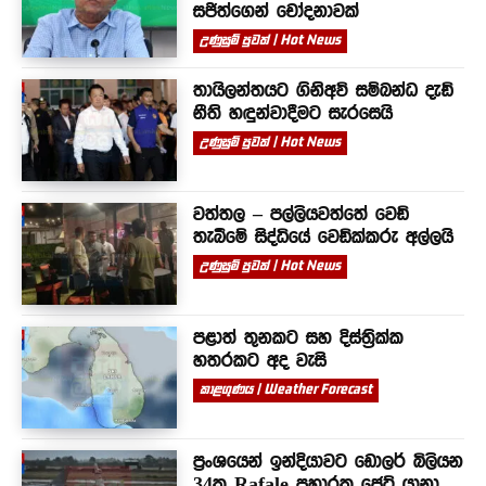
සජිත්ගෙන් චෝදනාවක්
උණුසුම් පුවත් | Hot News
තායිලන්තයට ගිනිඅවි සම්බන්ධ දැඩි
නීති හඳුන්වාදීමට සැරසෙයි
උණුසුම් පුවත් | Hot News
වත්තල – පල්ලියවත්තේ වෙඩි
තැබීමේ සිද්ධියේ වෙඩික්කරු අල්ලයි
උණුසුම් පුවත් | Hot News
පළාත් තුනකට සහ දිස්ත්‍රික්ක
හතරකට අද වැසි
කාළගුණය | Weather Forecast
ප්‍රංශයෙන් ඉන්දියාවට ඩොලර් බිලියන
34ක Rafale ප්‍රහාරක ජෙට් යානා