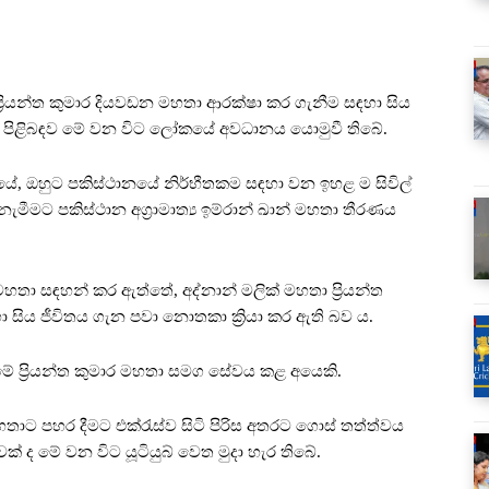
‍රියන්ත කුමාර දියවඩන මහතා ආරක්ෂා කර ගැනීම සඳහා සිය
ික් පිළිබඳව මේ වන විට ලෝකයේ අවධානය යොමුවී තිබේ.
ේ, ඔහුට පකිස්ථානයේ නිර්භීතකම සඳහා වන ඉහළ ම සිවිල්
ැමීමට පකිස්ථාන අග්‍රාමාත්‍ය ඉම්රාන් ඛාන් මහතා තීරණය
 මහතා සඳහන් කර ඇත්තේ, අද්නාන් මලික් මහතා ප්‍රියන්ත
 සිය ජීවිතය ගැන පවා නොතකා ක්‍රියා කර ඇති බව ය.
ාගමේ ප්‍රියන්ත කුමාර මහතා සමග සේවය කළ අයෙකි.
මහතාට පහර දීමට එක්රැස්ව සිටි පිරිස අතරට ගොස් තත්ත්වය
ද මේ වන විට යූටියුබ් වෙත මුදා හැර තිබේ.