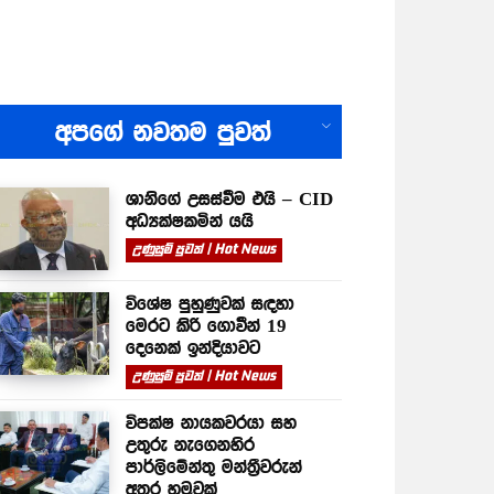
All
අපගේ නවතම පුවත්
ශානිගේ උසස්වීම එයි – CID
අධ්‍යක්ෂකමින් යයි
උණුසුම් පුවත් | Hot News
විශේෂ පුහුණුවක් සඳහා
මෙරට කිරි ගොවීන් 19
දෙනෙක් ඉන්දියාවට
උණුසුම් පුවත් | Hot News
විපක්ෂ නායකවරයා සහ
උතුරු නැගෙනහිර
පාර්ලිමේන්තු මන්ත්‍රීවරුන්
අතර හමුවක්