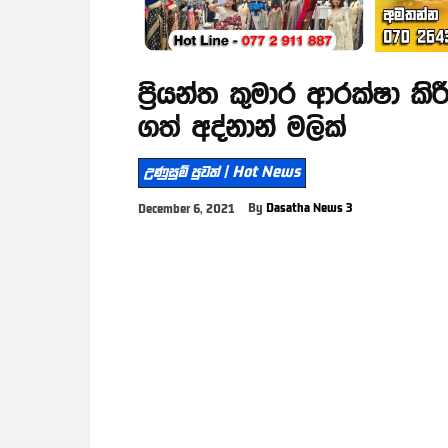
ප්‍රියන්ත කුමාර ආරක්ෂා 
ගත් අද්නාන් මලික්
උණුසුම් පුවත් | Hot News
By
Dasatha News 3
December 6, 2021