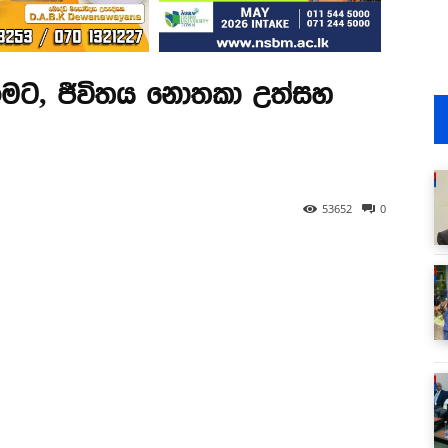
කිරීමට, ජීවිතය නොතකා උත්සහ
53652
0