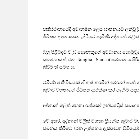
පකිස්ථානයේදී අමානුෂික ලෙස ඝාතනයට ලක්වූ ප්
ජීවිතය ද නොතකා ඉදිරියට පැමිණි අද්නාන් මල
ඔහු පිළිබඳව වැඩි දෙනෙකුගේ අවධානය යොමුවූය
සම්මානයක් වන Tamgha i Shujaat සම්මානය පිරින
කිරීම ත් සමග ය.
ට්විටර් පණිවිඩයක් නිකුත් කරමින් ඉම්රාන් ඛාන්
කුමාර මහතාගේ ජීවිතය ආරක්ෂා කර ගැනීම සඳහා
අද්නාන් මලික් මහතා රාජ්කෝ ඉන්ඩස්ට්‍රීස් සම
මේ අතර, අද්නාන් මලික් මහතා ප්‍රියන්ත කුමාර 
සමනය කිරීමට දරන උත්සහය දැක්වෙන වීඩියෝවක් 