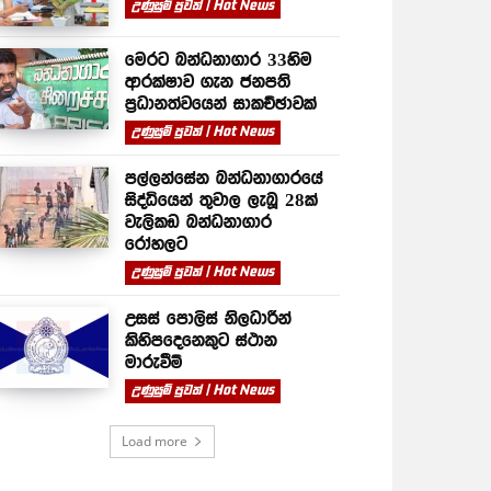
උණුසුම් පුවත් | Hot News
මෙරට බන්ධනාගාර 33හිම
ආරක්ෂාව ගැන ජනපති
ප්‍රධානත්වයෙන් සාකච්ඡාවක්
උණුසුම් පුවත් | Hot News
පල්ලන්සේන බන්ධනාගාරයේ
සිද්ධියෙන් තුවාල ලැබූ 28ක්
වැලිකඩ බන්ධනාගාර
රෝහලට
උණුසුම් පුවත් | Hot News
උසස් පොලිස් නිලධාරීන්
කිහිපදෙනෙකුට ස්ථාන
මාරුවීම්
උණුසුම් පුවත් | Hot News
Load more