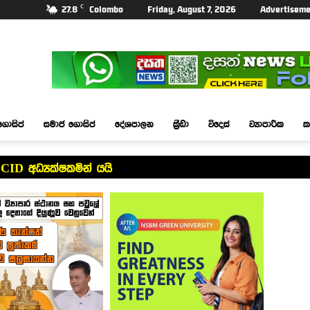
C
27.8
Colombo
Friday, August 7, 2026
Advertiseme
ගොසිප්
සමාජ ගොසිප්
දේශපාලන
ක්‍රීඩා
විදෙස්
ව්‍යාපාරික
ක
CID අධ්‍යක්ෂකමින් යයි