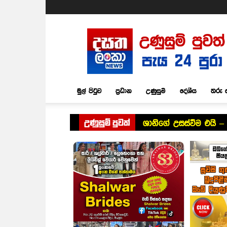
Dasatha
Lanka
News
මුල් පිටුව
ප්‍රධාන
උණුසුම්
දේශීය
තරු 
උණුසුම් පුවත්
ශානිගේ උසස්වීම එයි – 