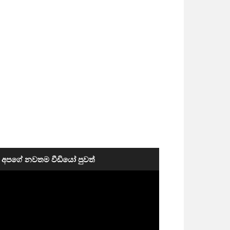
අපගේ නවතම වීඩියෝ පුවත්