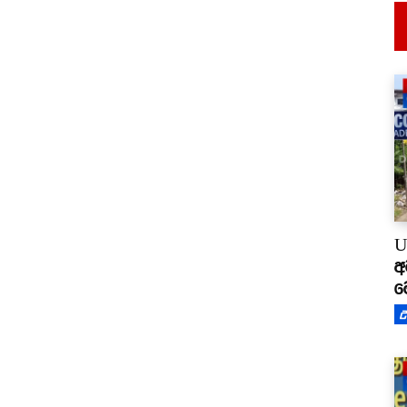
U
අ
ම
උ