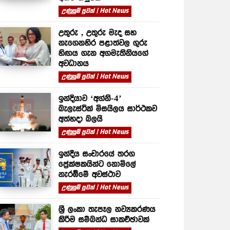
උණුසුම් පුවත් | Hot News
උතුරු , උතුරු මැද සහ
නැගෙනහිර පළාත්වල ගුරු
හිඟය ගැන අගමැතිනියගේ
අවධානය
උණුසුම් පුවත් | Hot News
ඉන්දියාව ‘අග්නි-4’
බැලැස්ටික් මිසයිලය සාර්ථකව
අත්හදා බලයි
උණුසුම් පුවත් | Hot News
ඉන්දීය සංචාරයේ තරග
ප්‍රේක්ෂකයින්ට නොමිලේ
නැරඹීමේ අවස්ථාව
උණුසුම් පුවත් | Hot News
ශ්‍රී ලංකා තැපෑල නව්‍යකරණය
කිරීම සම්බන්ධ සාකච්ඡාවක්