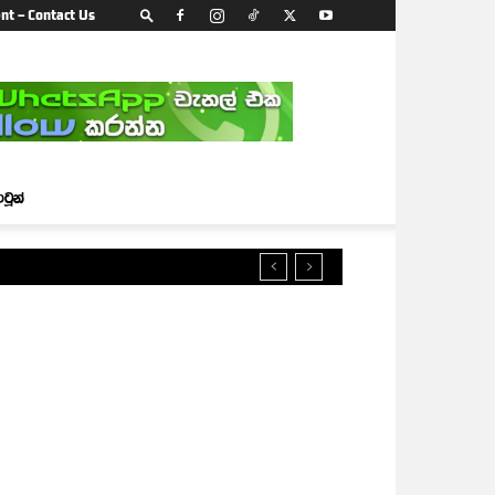
nt – Contact Us
ාටූන්