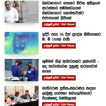
බන්ධනාගාර ගතකර සිටින අකිලගේ
ආරක්ෂාව සම්බන්ධයෙන්
බන්ධනාගාර කොමසාරිස්ට
එජාපයෙන් ලිපියක්
උණුසුම් පුවත් | Hot News
ඉදිරි පැය 36 දීත් ප්‍රදේශ කිහිපයකට
මි. මී 100ක වැසි
උණුසුම් පුවත් | Hot News
ශුබ්මන් ගිල් ආබාධයකට ලක්වෙයි –
අද පැවැත්වෙන පුහුණු තරගයටත්
නැහැ
උණුසුම් පුවත් | Hot News
මැතිවරණ ප්‍රතිසංස්කරණය සඳහා
ලැබුණු යෝජනා සමාලෝචනයට
විශේෂඥ මණ්ඩලයක්
උණුසුම් පුවත් | Hot News