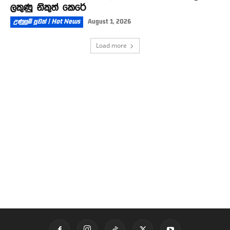
ලකුණු නිකුත් කෙරේ
උණුසුම් පුවත් | Hot News
August 1, 2026
Load more