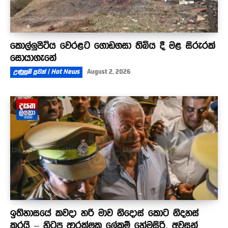
කොල්ලුපිටිය වෙරළට ගොඩගසා තිබිය දී මළ සිරුරක්
සොයාගැනේ
උණුසුම් පුවත් | Hot News
August 2, 2026
ඉතිහාසයේ කවදා හරි මාව නිදොස් කොට නිදහස්
කරයි – හිටපු ආරක්ෂක ලේකම් හේමසිරි, අවසන්