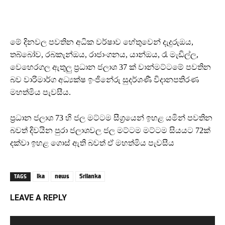
මේ දිනවල පවතින අධික වර්ෂාව හේතුවෙන් දැදුරුඔය,
තබ්බෝව, රබකැන්ඔය, රාජාංගනය, යාන්ඔය, රෑ මැඩිල්ල,
වෙහෙරගල ඇතුලු ප්‍රධාන ජලාශ 37 ක් වාන්මට්ටමේ පවතින
බව වාරිමාර්ග අධ්‍යක්ෂ ඉංජිනේරු සුදර්ශණී විදානපතිරණ
මහත්මිය පැවසීය.
ප්‍රධාන ජලාශ 73 හි ජල මට්ටම සීග්‍රයෙන් ඉහළ යමින් පවතින
බවත් දිවයින පුරා ජලාශවල ජල මට්ටම මට්ටම සියයට 72ක්
දක්වා ඉහළ ගොස් ඇති බවත් ඒ මහත්මිය පැවසීය
lka
news
Srilanka
TAGS
LEAVE A REPLY