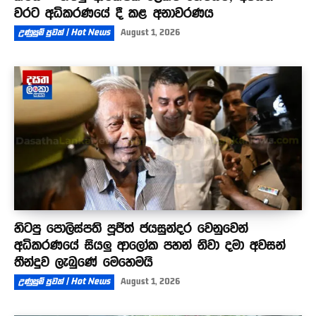
වරට අධිකරණයේ දී කළ අනාවරණය
උණුසුම් පුවත් | Hot News
August 1, 2026
හිටපු පොලිස්පති පූජිත් ජයසුන්දර වෙනුවෙන්
අධිකරණයේ සියලු ආලෝක පහන් නිවා දමා අවසන්
තීන්දුව ලැබුණේ මෙහෙමයි
උණුසුම් පුවත් | Hot News
August 1, 2026