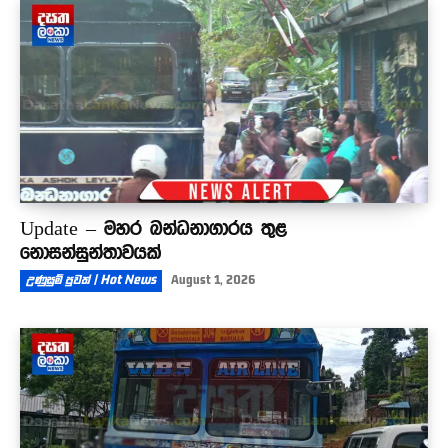
Update – මහර බන්ධනාගාරය තුළ
නොසන්සුන්තාවයක්
උණුසුම් පුවත් | Hot News
August 1, 2026