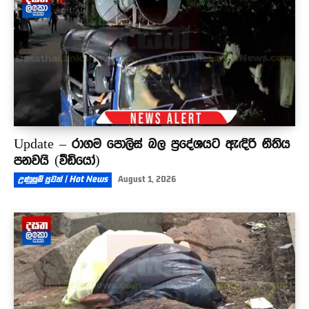
Update – රාගම පොලිස් බල ප්‍රදේශයට ඇඳිරි නීතිය
පනවයි (වීඩියෝ)
උණුසුම් පුවත් | Hot News
August 1, 2026