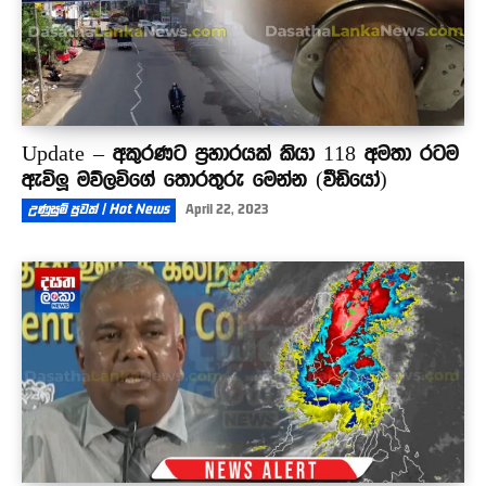
Update – අකුරණට ප්‍රහාරයක් කියා 118 අමතා රටම
ඇවිලූ මව්ලවිගේ තොරතුරු මෙන්න (වීඩියෝ)
උණුසුම් පුවත් | Hot News
April 22, 2023