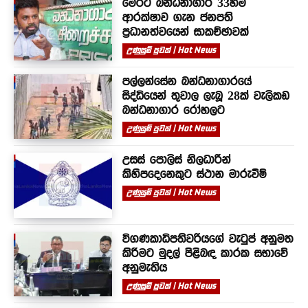
මෙරට බන්ධනාගාර 33හිම
ආරක්ෂාව ගැන ජනපති
ප්‍රධානත්වයෙන් සාකච්ඡාවක්
උණුසුම් පුවත් | Hot News
පල්ලන්සේන බන්ධනාගාරයේ
සිද්ධියෙන් තුවාල ලැබූ 28ක් වැලිකඩ
බන්ධනාගාර රෝහලට
උණුසුම් පුවත් | Hot News
උසස් පොලිස් නිලධාරීන්
කිහිපදෙනෙකුට ස්ථාන මාරුවීම්
උණුසුම් පුවත් | Hot News
විගණකාධිපතිවරියගේ වැටුප් අනුමත
කිරීමට මුදල් පිළිබඳ කාරක සභාවේ
අනුමැතිය
උණුසුම් පුවත් | Hot News