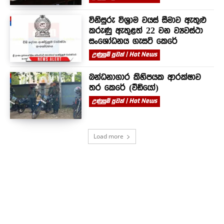
විනිසුරු විශ්‍රාම වයස් සීමාව ඇතුළු
කරුණු ඇතුළත් 22 වන ව්‍යවස්ථා
සංශෝධනය ගැසට් කෙරේ
උණුසුම් පුවත් | Hot News
බන්ධනාගාර කිහිපයක ආරක්ෂාව
තර කෙරේ (වීඩියෝ)
උණුසුම් පුවත් | Hot News
Load more