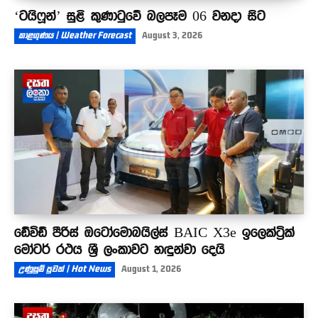
‘ටයිෆූන්’ සුළි කුණාටුවේ බලපෑම 06 වනදා සිට
කාළගුණය | Weather Forecast
August 3, 2026
ඩේවිඩ් පීරිස් ඔටෝමොබයිල්ස් BAIC X3e ඉලෙක්ට්‍රික්
මෝටර් රථය ශ්‍රී ලංකාවට හඳුන්වා දෙයි
උණුසුම් පුවත් | Hot News
August 1, 2026