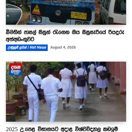
බීමතින් පාසල් සිසුන් රැගෙන ගිය සිසුසැරියේ රියදුරු
අත්අඩංගුවට
උණුසුම් පුවත් | Hot News
August 4, 2026
2025 උ.පෙළ විභාගයට අදාළ විශ්වවිද්‍යාල කඩඉම්