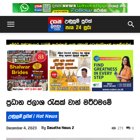
මෙරට බන්ධනාගාර 33හිම ආරක්ෂාව ගැන ජනපති ප්‍රධානත්වයෙන් සාකච්ඡාවක්
ප්‍රධාන ජලාශ රැසක් වාන් මට්ටමමේ
උණුසුම් පුවත් | Hot News
By
Dasatha News 2
December 4, 2023
273
0