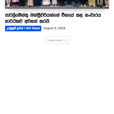
පාර්ලිමේන්තු මන්ත්‍රීවරියන්ගේ චීනයේ කළ සංචාරය
සාර්ථකව අවසන් කරයි
උණුසුම් පුවත් | Hot News
August 4, 2026
Load more