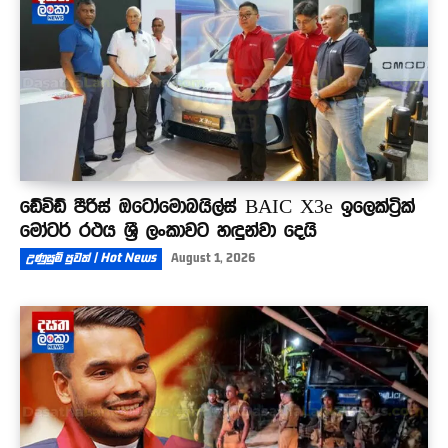
ඩේවිඩ් පීරිස් ඔටෝමොබයිල්ස් BAIC X3e ඉලෙක්ට්‍රික්
මෝටර් රථය ශ්‍රී ලංකාවට හඳුන්වා දෙයි
උණුසුම් පුවත් | Hot News
August 1, 2026