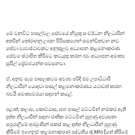
මේ වනවිට පාසල්වල සේවයේ නියුතු සංවර්ධන නිලධාරීන්
අතරින් තෝරාගනු ලබන පිරිසකගෙන් සමන්විතවන නව
සේවා ව්‍යවස්ථාවකට අනුකූලව අධ්‍යාපන කළමනාකරණ
සේවය ස්ථාපිත කිරීමට කටයුතු කරන බව අධ්‍යාපන අමාත්‍ය
සුසිල් ප්‍රේමජයන්ත පවසනවා.
ඒ, අනුව සෑම පාසලකටම අවශ්‍ය පරිදි එම උපාධිධාරී
නිලධාරීන් යොදවා පාසල් කළමනාකරණය යථාවත් කරන
බවයි අමාත්‍යවරයා සඳහන් කළේ.
පළාත්, කලාප, කොට්ඨාස, සහ පාසල් මට්ටමින් නම්කර ඇති
දත්ත නිලධාරීන් සඳහා ජාතික මට්ටමින් පුහුණු අවශ්‍යතා
සපුරාලීමේ අරමුණින් සකස් කළ දත්ත නිලධාරීන් පුහුණු
කිරීමේ ඉගෙනුම් කළමනාකරණ පද්ධතිය (LMS) දියත් කිරීමේ