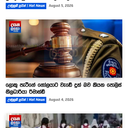
උණුසුම් පුවත් | Hot News
August 5, 2026
ලොකු පැටීගේ ගෝලයාට වැඩේ දුන් බව කියන පොලිස්
නිලධාරියා රිමාන්ඩ්
උණුසුම් පුවත් | Hot News
August 4, 2026