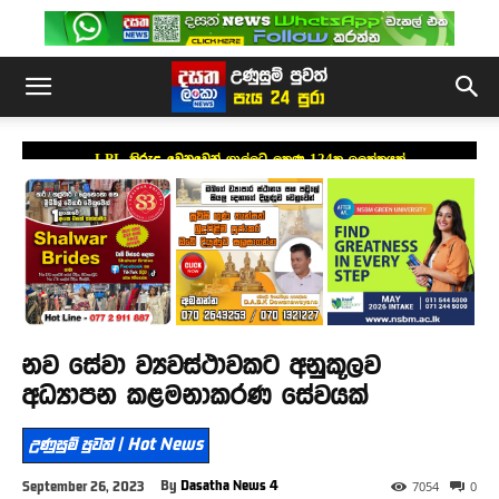
LPL කිරුළ වෙනුවෙන් ගාල්ලට ලකුණු 124ක ඉලක්කයක්
නව සේවා ව්‍යවස්ථාවකට අනුකූලව
අධ්‍යාපන කළමනාකරණ සේවයක්
උණුසුම් පුවත් | Hot News
By
Dasatha News 4
September 26, 2023
7054
0