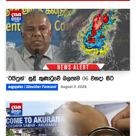
රට වෙනුවෙන් දිවි පිදූ ඩෙන්සිල් කොබ්බෑකඩුව
දැයෙන් සමුඅරන් අදට වසර 34ක්
03:57
‘ටයිෆූන්’ සුළි කුණාටුවේ බලපෑම 06 වනදා සිට
කාළගුණය | Weather Forecast
August 3, 2026