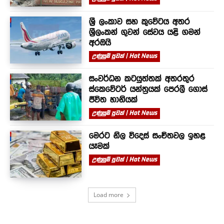
ශ්‍රී ලංකාව සහ කුවේටය අතර
ශ්‍රීලංකන් ගුවන් සේවය යළි ගමන්
අරඹයි
උණුසුම් පුවත් | Hot News
සංවර්ධන කටයුත්තක් අතරතුර
ස්කෙවේටර් යන්ත්‍රයක් පෙරලී ගොස්
ජීවිත හානියක්
උණුසුම් පුවත් | Hot News
මෙරට නිල විදෙස් සංචිතවල ඉහළ
යෑමක්
උණුසුම් පුවත් | Hot News
Load more