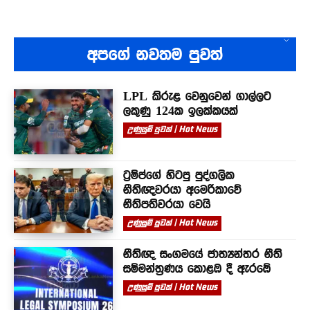
අපගේ නවතම පුවත්
LPL කිරුළ වෙනුවෙන් ගාල්ලට
ලකුණු 124ක ඉලක්කයක්
උණුසුම් පුවත් | Hot News
ට්‍රම්ප්ගේ හිටපු පුද්ගලික
නීතිඥවරයා අමෙරිකාවේ
නීතිපතිවරයා වෙයි
උණුසුම් පුවත් | Hot News
නීතිඥ සංගමයේ ජාත්‍යන්තර නීති
සම්මන්ත්‍රණය කොළඹ දී ඇරඹේ
උණුසුම් පුවත් | Hot News