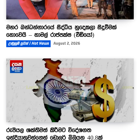
මහර බන්ධන්ගාරයේ සිද්ධිය හුදෙකලා සිදුවීමක්
නොවෙයි – නාමල් රාජපක්ෂ (වීඩියෝ)
උණුසුම් පුවත් | Hot News
August 2, 2026
රුපියල ශක්තිමත් කිරීමට විදේශගත
ඉන්දියානුවන්ගෙන් ඩොලර් බිලියන 40.8ක්