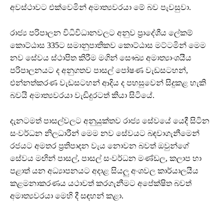
අවස්ථාවට එක්වෙමින් අමාත්‍යවරයා මේ බව පැවසුවා.
රාජ්‍ය පරිපාලන විධිවිධානවලට අනුව ප්‍රාදේශීය ලේකම්
කොට්ඨාස 335ට සමානුපාතිකව කොට්ඨාස මට්ටමින් මෙම
නව සේවය ස්ථාපිත කිරීම මගින් සෞඛ්‍ය අමාත්‍යාංශයීය
පරිපාලනයට ද අනුගතව පාසල් පෝෂණ වැඩසටහන්,
එන්නත්කරණ වැඩසටහන් ආදිය ද පහසුවෙන් සිදුකළ හැකි
බවයි අමාත්‍යවරයා වැඩිදුරටත් කියා සිටියේ.
දැනටමත් පාසල්වලට අනුයුක්තව රාජ්‍ය සේවයේ යෙදී සිටින
සංවර්ධන නිලධාරීන් මෙම නව සේවයට බඳවාගැනීමෙන්
රජයට අමතර ප්‍රතිපාදන වැය නොවන බවත් ඔවුන්ගේ
සේවය මඟින් පාසල්, පාසල් සංවර්ධන මණ්ඩල, කලාප හා
පළාත් යන අධ්‍යාපනයට අදාළ සියලු‍ අංශවල කාර්යාලයීය
කළමනාකරණය යථාවත් කරගැනීමට අපේක්ෂිත බවත්
අමාත්‍යවරයා මෙහි දී සඳහන් කළා.