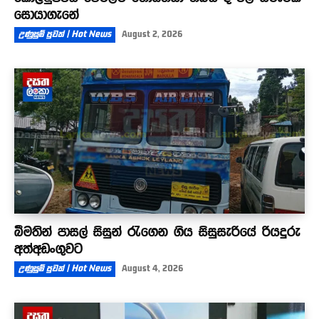
සොයාගැනේ
උණුසුම් පුවත් | Hot News
August 2, 2026
බීමතින් පාසල් සිසුන් රැගෙන ගිය සිසුසැරියේ රියදුරු
අත්අඩංගුවට
උණුසුම් පුවත් | Hot News
August 4, 2026