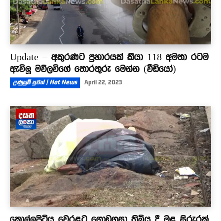
Update – අකුරණට ප්‍රහාරයක් කියා 118 අමතා රටම
ඇවිලූ මව්ලවිගේ තොරතුරු මෙන්න (වීඩියෝ)
උණුසුම් පුවත් | Hot News
April 22, 2023
කොල්ලුපිටිය වෙරළට ගොඩගසා තිබිය දී මළ සිරුරක්