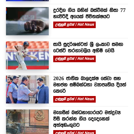
දුරදිග ගිය බහින් බස්වීමක් නිසා 77
හැවිරිදි අයෙක් ජීවිතක්ෂයට
උණුසුම් පුවත් | Hot News
සායි සුදර්ශන්ටත් ශ්‍රී ලංකාව සමඟ
ටෙස්ට් තරගාවලිය අහිමි වෙයි
උණුසුම් පුවත් | Hot News
2026 ජාතික බාලදක්ෂ සේවා සහ
මහජන සම්බන්ධතා ව්‍යාපෘතිය දියත්
කෙරේ
උණුසුම් පුවත් | Hot News
මැගසින් බන්ධනාගාරයට මත්ද්‍රව්‍ය
විසි කරන්න ගිය දෙදෙනෙක්
අත්අඩංගුවට
උණුසුම් පුවත් | Hot News