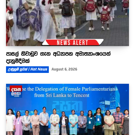
පාසල් නිවාඩුව ගැන අධ්‍යාපන අමාත්‍යාංශයෙන්
දැනුම්දීමක්
උණුසුම් පුවත් | Hot News
August 6, 2026