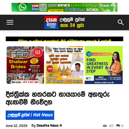
නීතිඥ සංගමයේ ජාත්‍යන්තර නීති සම්මන්ත්‍රණය කොළඹ දී ඇරඹේ
දිස්ත්‍රික්ක හතරකට නායයාමේ අනතුරු
ඇඟවීම් නිවේදන
උණුසුම් පුවත් | Hot News
By
Dasatha News 4
June 12, 2026
167
0