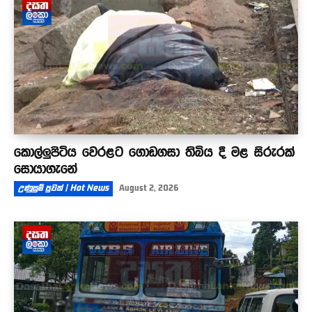
කොල්ලුපිටිය වෙරළට ගොඩගසා තිබිය දී මළ සිරුරක්
සොයාගැනේ
උණුසුම් පුවත් | Hot News
August 2, 2026