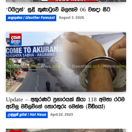
‘ටයිෆූන්’ සුළි කුණාටුවේ බලපෑම 06 වනදා සිට
කාළගුණය | Weather Forecast
August 3, 2026
Update – අකුරණට ප්‍රහාරයක් කියා 118 අමතා රටම
ඇවිලූ මව්ලවිගේ තොරතුරු මෙන්න (වීඩියෝ)
උණුසුම් පුවත් | Hot News
April 22, 2023