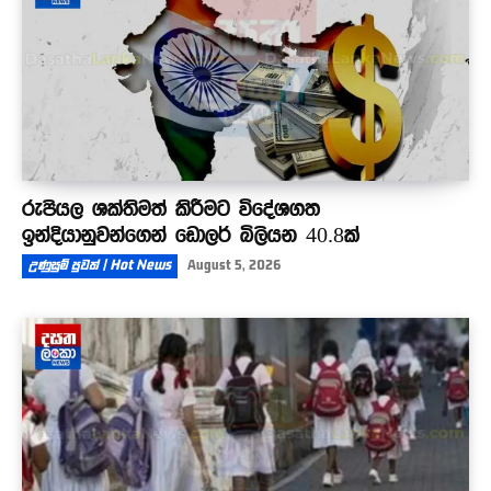
රුපියල ශක්තිමත් කිරීමට විදේශගත
ඉන්දියානුවන්ගෙන් ඩොලර් බිලියන 40.8ක්
උණුසුම් පුවත් | Hot News
August 5, 2026