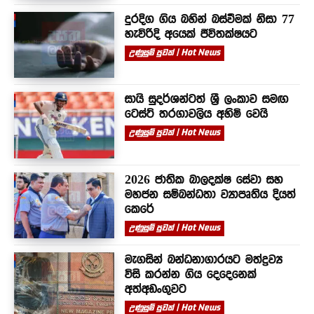
දුරදිග ගිය බහින් බස්වීමක් නිසා 77
හැවිරිදි අයෙක් ජීවිතක්ෂයට
උණුසුම් පුවත් | Hot News
සායි සුදර්ශන්ටත් ශ්‍රී ලංකාව සමඟ
ටෙස්ට් තරගාවලිය අහිමි වෙයි
උණුසුම් පුවත් | Hot News
2026 ජාතික බාලදක්ෂ සේවා සහ
මහජන සම්බන්ධතා ව්‍යාපෘතිය දියත්
කෙරේ
උණුසුම් පුවත් | Hot News
මැගසින් බන්ධනාගාරයට මත්ද්‍රව්‍ය
විසි කරන්න ගිය දෙදෙනෙක්
අත්අඩංගුවට
උණුසුම් පුවත් | Hot News