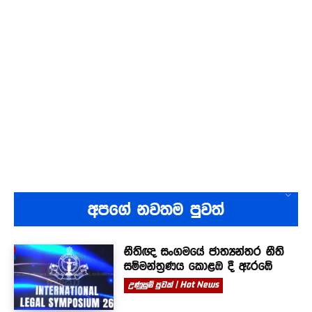
අපගේ නවතම පුවත්
නීතිඥ සංගමයේ ජාත්‍යන්තර නීති
සම්මන්ත්‍රණය කොළඹ දී ඇරඹේ
උණුසුම් පුවත් | Hot News