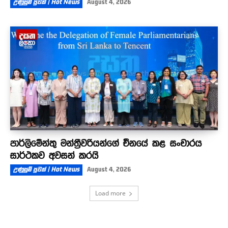
උණුසුම් පුවත් | Hot News
August 4, 2026
පාර්ලිමේන්තු මන්ත්‍රීවරියන්ගේ චීනයේ කළ සංචාරය
සාර්ථකව අවසන් කරයි
උණුසුම් පුවත් | Hot News
August 4, 2026
Load more