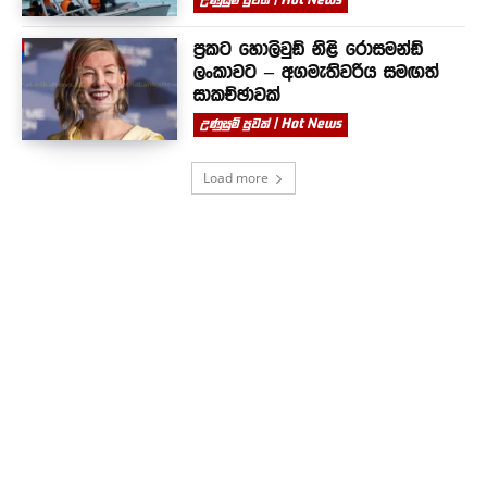
ප්‍රකට හොලිවුඩ් නිළි රොසමන්ඩ්
ලංකාවට – අගමැතිවරිය සමඟත්
සාකච්ඡාවක්
උණුසුම් පුවත් | Hot News
Load more