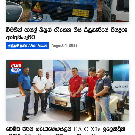
බීමතින් පාසල් සිසුන් රැගෙන ගිය සිසුසැරියේ රියදුරු
අත්අඩංගුවට
උණුසුම් පුවත් | Hot News
August 4, 2026
ඩේවිඩ් පීරිස් ඔටෝමොබයිල්ස් BAIC X3e ඉලෙක්ට්‍රික්