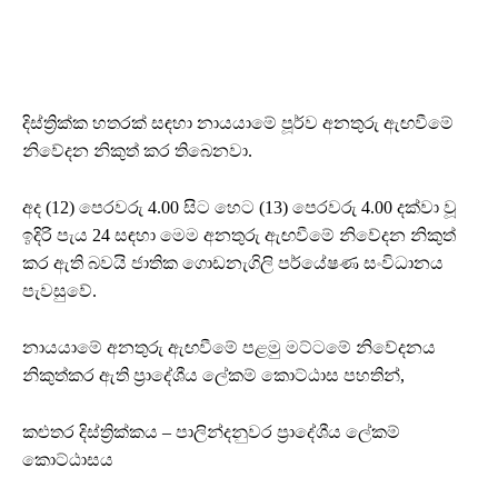
දිස්ත්‍රික්ක හතරක් සඳහා නායයාමේ පූර්ව අනතුරු ඇඟවීමේ
නිවේදන නිකුත් කර තිබෙනවා.
අද (12) පෙරවරු 4.00 සිට හෙට (13) පෙරවරු 4.00 දක්වා වූ
ඉදිරි පැය 24 සඳහා මෙම අනතුරු ඇඟවීමේ නිවේදන නිකුත්
කර ඇති බවයි ජාතික ගොඩනැගිලි පර්යේෂණ සංවිධානය
පැවසුවේ.
නායයාමේ අනතුරු ඇඟවීමේ පළමු මට්ටමේ නිවේදනය
නිකුත්කර ඇති ප්‍රාදේශීය ලේකම් කොට්ඨාස පහතින්,
කළුතර දිස්ත්‍රික්කය – පාලින්දනුවර ප්‍රාදේශීය ලේකම්
කොට්ඨාසය