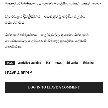
මහනුවර දිස්ත්‍රික්කය – දොළුව ප්‍රාදේශීය ලේකම් කොට්ඨාසය
නුවරඑළිය දිස්ත්‍රික්කය – අඹගමුව ප්‍රාදේශීය ලේකම්
කොට්ඨාසය
රත්නපුර දිස්ත්‍රික්කය – පැල්මඩුල්ල, අයගම, රත්නපුර,
ගොඩකවෙල, ⁠කලවාන, නිවිතිගල ප්‍රාදේශීය ලේකම්
කොට්ඨාස
Landslide warning
lka
news
Sri Lanka
Srilanka
TAGS
LEAVE A REPLY
LOG IN TO LEAVE A COMMENT