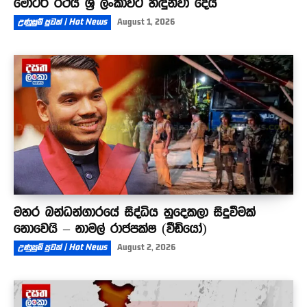
මෝටර් රථය ශ්‍රී ලංකාවට හඳුන්වා දෙයි
උණුසුම් පුවත් | Hot News
August 1, 2026
මහර බන්ධන්ගාරයේ සිද්ධිය හුදෙකලා සිදුවීමක්
නොවෙයි – නාමල් රාජපක්ෂ (වීඩියෝ)
උණුසුම් පුවත් | Hot News
August 2, 2026