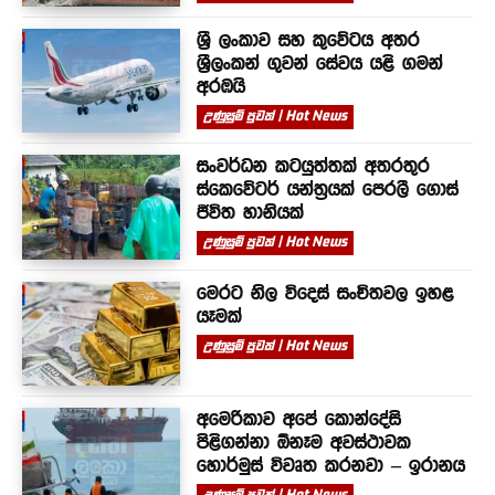
ශ්‍රී ලංකාව සහ කුවේටය අතර
ශ්‍රීලංකන් ගුවන් සේවය යළි ගමන්
අරඹයි
උණුසුම් පුවත් | Hot News
සංවර්ධන කටයුත්තක් අතරතුර
ස්කෙවේටර් යන්ත්‍රයක් පෙරලී ගොස්
ජීවිත හානියක්
උණුසුම් පුවත් | Hot News
මෙරට නිල විදෙස් සංචිතවල ඉහළ
යෑමක්
උණුසුම් පුවත් | Hot News
අමෙරිකාව අපේ කොන්දේසි
පිළිගන්නා ඕනෑම අවස්ථාවක
හොර්මුස් විවෘත කරනවා – ඉරානය
උණුසුම් පුවත් | Hot News