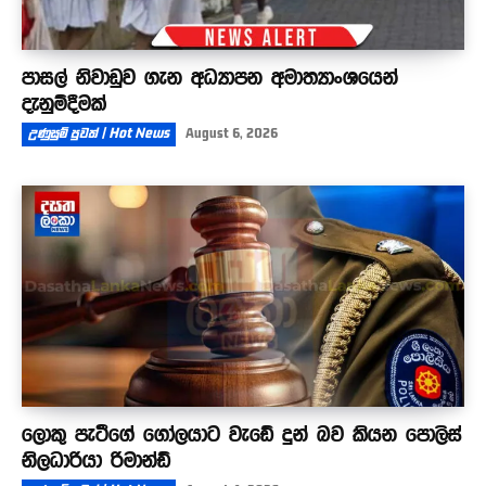
පාසල් නිවාඩුව ගැන අධ්‍යාපන අමාත්‍යාංශයෙන්
දැනුම්දීමක්
උණුසුම් පුවත් | Hot News
August 6, 2026
ලොකු පැටීගේ ගෝලයාට වැඩේ දුන් බව කියන පොලිස්
නිලධාරියා රිමාන්ඩ්