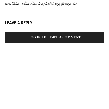
සංවර්ධන අධිකාරිය රියදුරන්ට දැනුම්දෙනවා
LEAVE A REPLY
LOG IN TO LEAVE A COMMENT