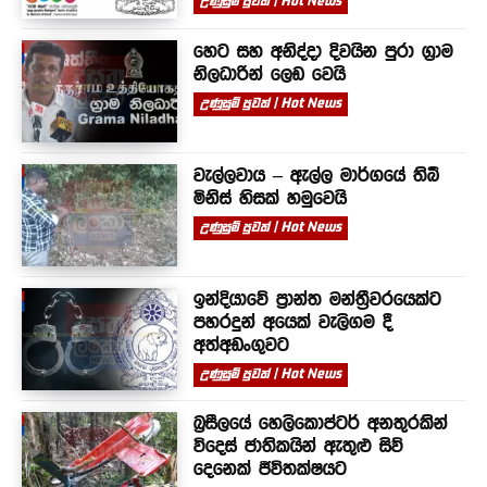
උණුසුම් පුවත් | Hot News
හෙට සහ අනිද්දා දිවයින පුරා ග්‍රාම
නිලධාරින් ලෙඩ වෙයි
උණුසුම් පුවත් | Hot News
වැල්ලවාය – ඇල්ල මාර්ගයේ තිබී
මිනිස් හිසක් හමුවෙයි
උණුසුම් පුවත් | Hot News
ඉන්දියාවේ ප්‍රාන්ත මන්ත්‍රීවරයෙක්ට
පහරදුන් අයෙක් වැලිගම දී
අත්අඩංගුවට
උණුසුම් පුවත් | Hot News
බ්‍රසීලයේ හෙලිකොප්ටර් අනතුරකින්
විදෙස් ජාතිකයින් ඇතුළු සිව්
දෙනෙක් ජීවිතක්ෂයට