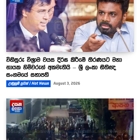
විනිසුරු විශ්‍රාම වයස දිර්ඝ කිරීමේ තීරණයට මහා
නායක හිමිවරුන් අකමැතියි – ශ්‍රී ලංකා නීතිඥ
සංගමයේ සභාපති
උණුසුම් පුවත් | Hot News
August 3, 2026