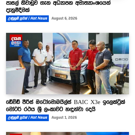
පාසල් නිවාඩුව ගැන අධ්‍යාපන අමාත්‍යාංශයෙන්
දැනුම්දීමක්
උණුසුම් පුවත් | Hot News
August 6, 2026
ඩේවිඩ් පීරිස් ඔටෝමොබයිල්ස් BAIC X3e ඉලෙක්ට්‍රික්
මෝටර් රථය ශ්‍රී ලංකාවට හඳුන්වා දෙයි
උණුසුම් පුවත් | Hot News
August 1, 2026