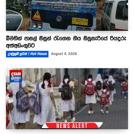
බීමතින් පාසල් සිසුන් රැගෙන ගිය සිසුසැරියේ රියදුරු
අත්අඩංගුවට
උණුසුම් පුවත් | Hot News
August 4, 2026