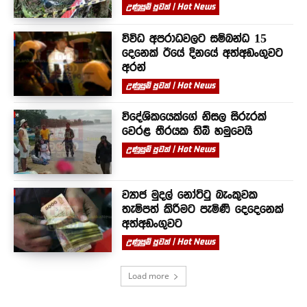
උණුසුම් පුවත් | Hot News
විවිධ අපරාධවලට සම්බන්ධ 15
දෙනෙක් ඊයේ දිනයේ අත්අඩංගුවට
අරන්
උණුසුම් පුවත් | Hot News
විදේශිකයෙක්ගේ නිසල සිරුරක්
වෙරළ තීරයක තිබී හමුවෙයි
උණුසුම් පුවත් | Hot News
ව්‍යාජ මුදල් නෝට්ටු බැංකුවක
තැම්පත් කිරීමට පැමිණි දෙදෙනෙක්
අත්අඩංගුවට
උණුසුම් පුවත් | Hot News
Load more