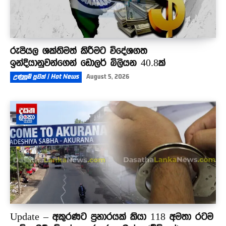
රුපියල ශක්තිමත් කිරීමට විදේශගත
ඉන්දියානුවන්ගෙන් ඩොලර් බිලියන 40.8ක්
උණුසුම් පුවත් | Hot News
August 5, 2026
Update – අකුරණට ප්‍රහාරයක් කියා 118 අමතා රටම