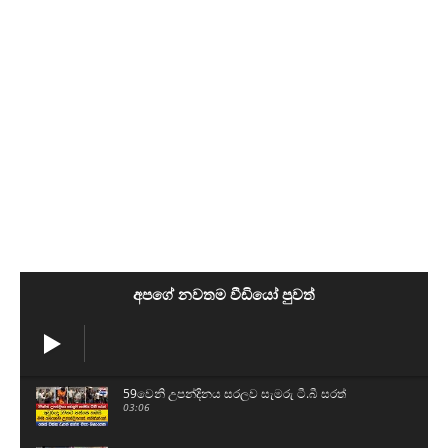
අපගේ නවතම වීඩියෝ පුවත්
59වෙනි උපන්දිනය සරලව සැමරු ටී.බී සරත්
03:06