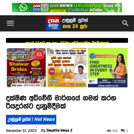
පළාත් 05කට තද සුළං පිළිබඳ අවවාදාත්මක නිවේදනයක්
දක්ෂිණ අධිවේගී මාර්ගයේ ගමන් කරන
රියදුරන්ට දැනුම්දීමක්
උණුසුම් පුවත් | Hot News
By
Dasatha News 2
December 13, 2023
842
0