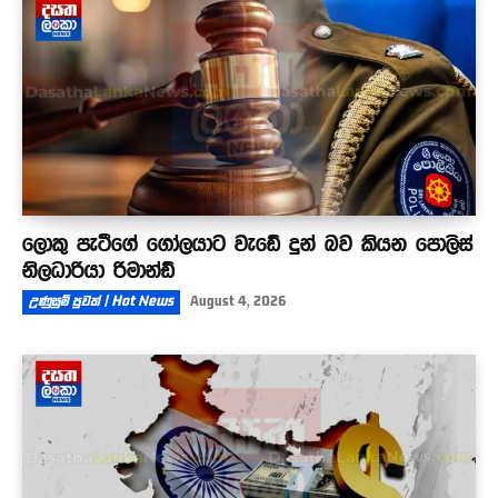
ලොකු පැටීගේ ගෝලයාට වැඩේ දුන් බව කියන පොලිස්
නිලධාරියා රිමාන්ඩ්
උණුසුම් පුවත් | Hot News
August 4, 2026