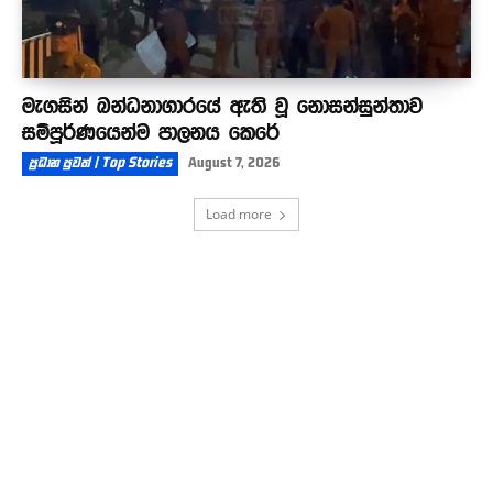
මැගසින් බන්ධනාගාරයේ ඇති වූ නොසන්සුන්තාව
සම්පූර්ණයෙන්ම පාලනය කෙරේ
ප්‍රධාන පුවත් | Top Stories
August 7, 2026
Load more