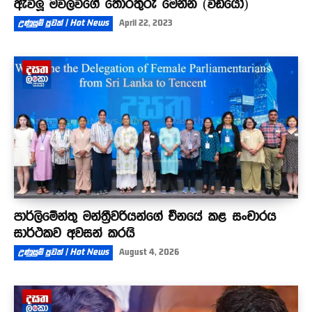
ඇවිලූ මව්ලවිගේ තොරතුරු මෙන්න (වීඩියෝ)
උණුසුම් පුවත් | Hot News
April 22, 2023
පාර්ලිමේන්තු මන්ත්‍රීවරියන්ගේ චීනයේ කළ සංචාරය
සාර්ථකව අවසන් කරයි
උණුසුම් පුවත් | Hot News
August 4, 2026