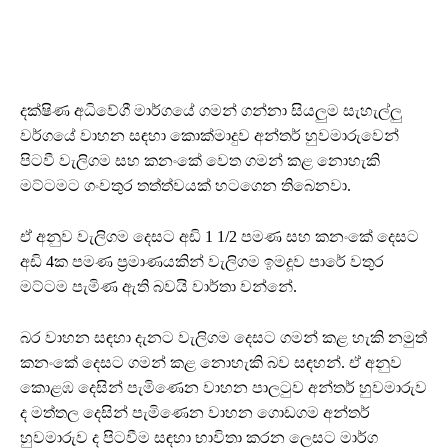
දක්ෂිණ අධිවේගී මාර්ගයේ ගමන් ගන්නා සියලුම සැහැල්ලු
වර්ගයේ වාහන සඳහා කොක්මාදුව අන්තර් හුවමාරුවෙන්
පිටවී වැලිගම සහ කනංකේ වෙත ගමන් කළ නොහැකි
මට්ටමට ගංවතුර තත්ත්වයක් හටගෙන තිබෙනවා.
ඒ අනුව වැලිගම දෙසට අඩි 1 1/2 පමණ සහ කනංකේ දෙසට
අඩි 4ක පමණ ප්‍රමාණයකින් වැලිගම ඉමදූව පාරේ වතුර
මට්ටම පැමිණ ඇති බවයි වාර්තා වන්නේ.
බර වාහන සඳහා දැනට වැලිගම දෙසට ගමන් කළ හැකි නමුත්
කනංකේ දෙසට ගමන් කළ නොහැකි බව සඳහන්. ඒ අනුව
කොළඹ දෙසින් පැමිණෙන වාහන පාලටුව අන්තර් හුවමාරුව
ද මත්තල දෙසින් පැමිණෙන වාහන ගොඩගම අන්තර්
හුවමාරුව ද පිටවීම සඳහා භාවිතා කරන ලෙසට මාර්ග