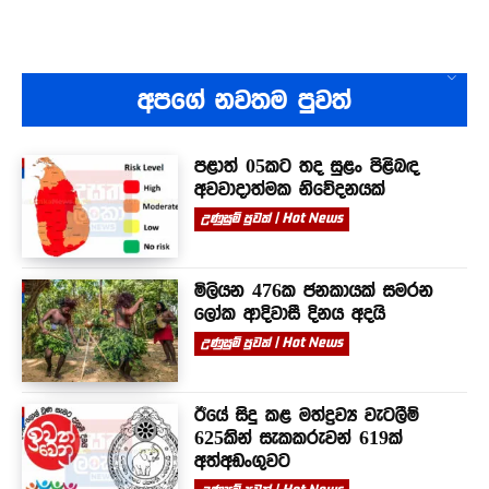
අපගේ නවතම පුවත්
පළාත් 05කට තද සුළං පිළිබඳ
අවවාදාත්මක නිවේදනයක්
උණුසුම් පුවත් | Hot News
මිලියන 476ක ජනකායක් සමරන
ලෝක ආදිවාසී දිනය අදයි
උණුසුම් පුවත් | Hot News
ඊයේ සිදු කළ මත්ද්‍රව්‍ය වැටලීම්
625කින් සැකකරුවන් 619ක්
අත්අඩංගුවට