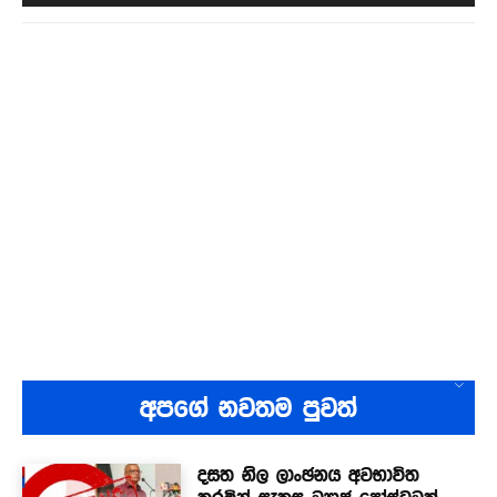
අපගේ නවතම පුවත්
දසත නිල ලාංඡනය අවභාවිත