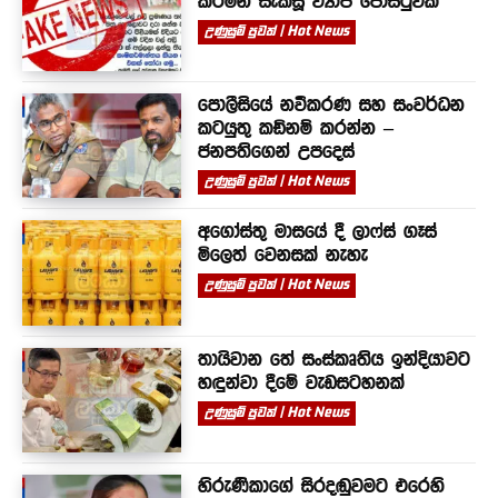
කරමින් සැකසූ ව්‍යාජ පෝස්ටුවක්
උණුසුම් පුවත් | Hot News
පොලීසියේ නවීකරණ සහ සංවර්ධන
කටයුතු කඩිනම් කරන්න –
ජනපතිගෙන් උපදෙස්
උණුසුම් පුවත් | Hot News
අගෝස්තු මාසයේ දී ලාෆ්ස් ගෑස්
මිලෙත් වෙනසක් නැහැ
උණුසුම් පුවත් | Hot News
තායිවාන තේ සංස්කෘතිය ඉන්දියාවට
හඳුන්වා දීමේ වැඩසටහනක්
උණුසුම් පුවත් | Hot News
හිරුණිකාගේ සිරදඬුවමට එරෙහි