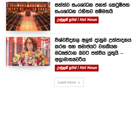
සත්ත්ව සංශෝධන පනත් කෙටුම්පත
සංශෝධන රහිතව සම්මතයි
උණුසුම් පුවත් | Hot News
විශ්වවිද්‍යාල අලුත් දැනුම උත්පාදනය
කරන සහ සමාජයට වගකියන
මධ්‍යස්ථාන බවට පත්විය යුතුයි –
අග්‍රාමාත්‍යවරිය
උණුසුම් පුවත් | Hot News
Load more