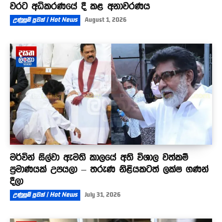
වරට අධිකරණයේ දී කළ අනාවරණය
උණුසුම් පුවත් | Hot News
August 1, 2026
මර්වින් සිල්වා ඇමති කාලයේ අති විශාල වත්කම්
ප්‍රමාණයක් උපයලා – තරුණ නිළියකටත් ලක්ෂ ගණන්
දීලා
උණුසුම් පුවත් | Hot News
July 31, 2026