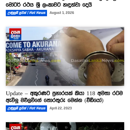
මෝටර් රථය ශ්‍රී ලංකාවට හඳුන්වා දෙයි
උණුසුම් පුවත් | Hot News
August 1, 2026
Update – අකුරණට ප්‍රහාරයක් කියා 118 අමතා රටම
ඇවිලූ මව්ලවිගේ තොරතුරු මෙන්න (වීඩියෝ)
උණුසුම් පුවත් | Hot News
April 22, 2023