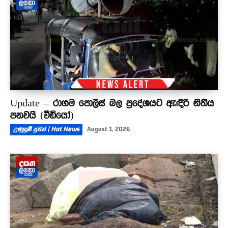
Update – රාගම පොලිස් බල ප්‍රදේශයට ඇඳිරි නීතිය
පනවයි (වීඩියෝ)
උණුසුම් පුවත් | Hot News
August 1, 2026