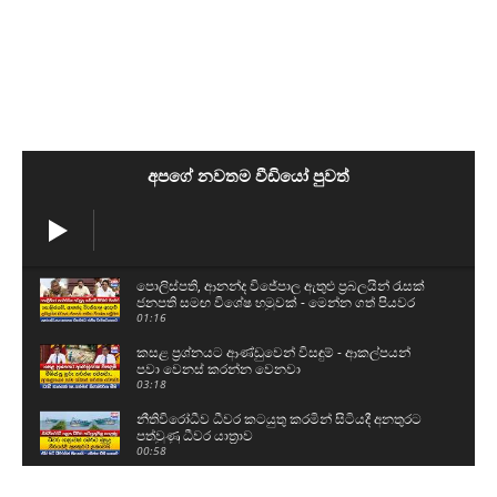
අපගේ නවතම වීඩියෝ පුවත්
පොලිස්පති, ආනන්ද විජේපාල ඇතුළු ප්‍රබලයින් රැසක්
ජනපති සමඟ විශේෂ හමුවක් - මෙන්න ගත් පියවර
01:16
කසළ ප්‍රශ්නයට ආණ්ඩුවෙන් විසඳුම් - ආකල්පයන්
පවා වෙනස් කරන්න වෙනවා
03:18
නීතිවිරෝධීව ධීවර කටයුතු කරමින් සිටියදී අනතුරට
පත්වුණු ධීවර යාත්‍රාව
00:58
උසස් පෙළ සහ ශිෂ්‍යත්ව විභාගයට බස් යොදවා ඇති