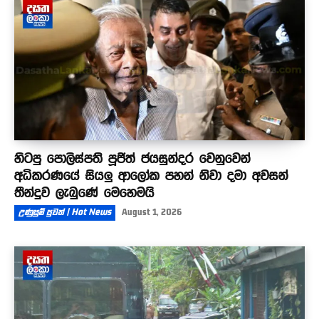
හිටපු පොලිස්පති පූජිත් ජයසුන්දර වෙනුවෙන්
අධිකරණයේ සියලු ආලෝක පහන් නිවා දමා අවසන්
තීන්දුව ලැබුණේ මෙහෙමයි
උණුසුම් පුවත් | Hot News
August 1, 2026