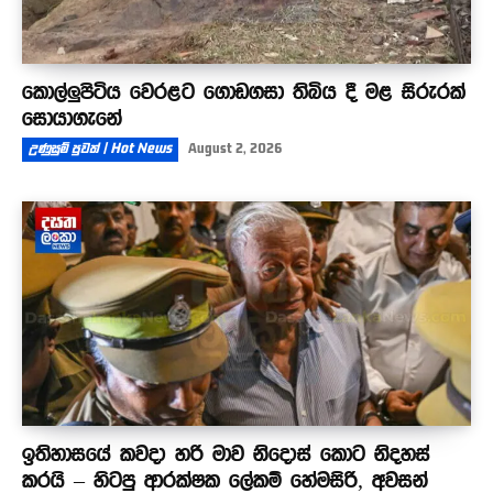
කොල්ලුපිටිය වෙරළට ගොඩගසා තිබිය දී මළ සිරුරක්
සොයාගැනේ
උණුසුම් පුවත් | Hot News
August 2, 2026
ඉතිහාසයේ කවදා හරි මාව නිදොස් කොට නිදහස්
කරයි – හිටපු ආරක්ෂක ලේකම් හේමසිරි, අවසන්