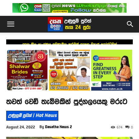
දසත නිල ලාංඡනය අවභාවිත කරමින් සැකසූ ව්‍යාජ පෝස්ටුවක්
තවත් වෙඩි තැබිමකින් පුද්ගලයෙකු මරුට
උණුසුම් පුවත් | Hot News
By
Dasatha News 2
August 24, 2022
674
0