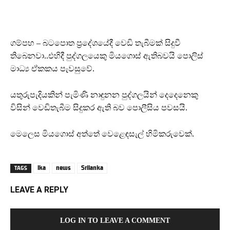
ගම්පහ – බටපොත ප්‍රදේශයේදී වෙඩි තැබීමක් සිදුවී
තිබෙනවා..එහිදී පුද්ගලයෙකු මියගොස් ඇතිබවයි පොලිස්
මාධ්‍ය ඒකකය පැවසුවේ.
යතුරුපැදියකින් පැමිණි නාඳුනන පුද්ගලයින් දෙදෙනෙකු
විසින් වෙඩිතැබීම සිදුකර ඇති බව පොලීසිය පවසයි.
මෙලෙස මියගොස් අත්තේ වෙළෙඳසැල් හිමිකරුවෙක්.
lka
news
Srilanka
TAGS
LEAVE A REPLY
LOG IN TO LEAVE A COMMENT