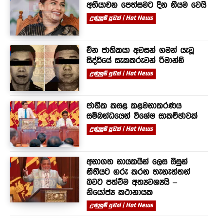
අභියාචන පෙත්සමට දින නියම වෙයි
උණුසුම් පුවත් | Hot News
චීන ජාතිකයා අවසන් ගමන් යැවූ
සිද්ධියේ සැකකරුවන් රිමාන්ඩ්
උණුසුම් පුවත් | Hot News
ජාතික කසළ කළමනාකරණය
සම්බන්ධයෙන් විශේෂ සාකච්ඡාවක්
උණුසුම් පුවත් | Hot News
අනාගත නායකයින් ලෙස සිසුන්
නීතියට ගරු කරන තැනැත්තන්
බවට පත්වීම අත්‍යවශ්‍යයි –
නියෝජ්‍ය කථානායක
උණුසුම් පුවත් | Hot News