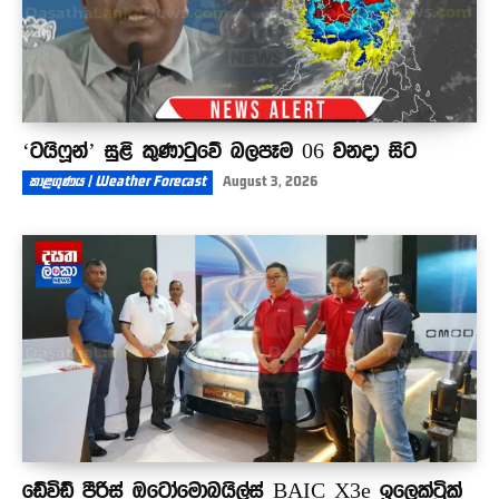
‘ටයිෆූන්’ සුළි කුණාටුවේ බලපෑම 06 වනදා සිට
කාළගුණය | Weather Forecast
August 3, 2026
ඩේවිඩ් පීරිස් ඔටෝමොබයිල්ස් BAIC X3e ඉලෙක්ට්‍රික්