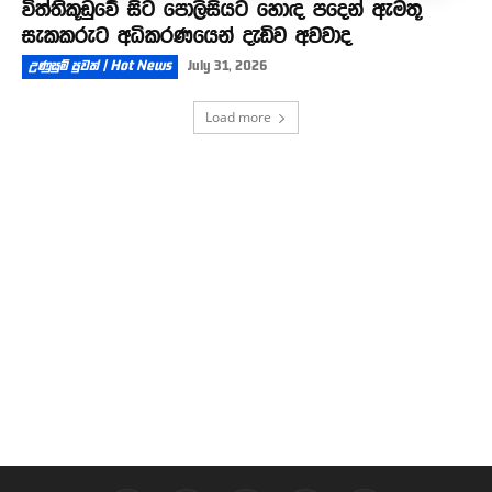
විත්තිකූඩුවේ සිට පොලිසියට හොඳ පදෙන් ඇමතූ
සැකකරුට අධිකරණයෙන් දැඩිව අවවාද
උණුසුම් පුවත් | Hot News
July 31, 2026
Load more